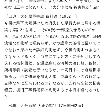
不通となり、同保線部により200名の工夫を派して徹
夜復旧工事に努めたり。（大分測候所 被害概況記録）
【出典：大分県災害誌 資料篇（1952）】
今回の県下大暴風のため流失した県費支弁に属する橋
梁は累計34を算し、そのほか一部流失せるもの9か
所、合計43か所に達したるが、なお道路の損壊、堤防
決壊など枚挙に暇あらず、かつ護岸の破損に至りては
今なお水深のため詳細判明せず、今後判明すべきもの
少なからざるべく、当局にては各方面に手分けして流
失せる橋材回収、交通途絶せる河川の渡し船、仮橋、
架橋等着々調査進行中なるが、一両日中には道路損壊
箇所も、応要修繕を加え人馬、空車くらいの通行には
支障なきに至らしむる方針なるが、これら全部の損害
程度、復旧工事費概算の判明するは本月末頃なるべし
と。
【出典：大分新聞 大正7年7月17日朝刊2面】