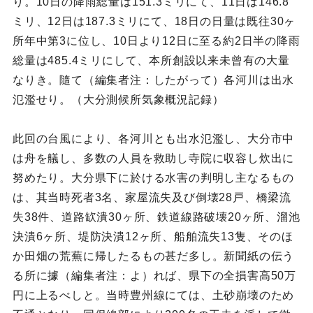
り。10日の降雨総量は151.3ミリにて、11日は146.8
ミリ、12日は187.3ミリにて、18日の日量は既往30ヶ
所年中第3に位し、10日より12日に至る約2日半の降雨
総量は485.4ミリにして、本所創設以来未曾有の大量
なりき。隨て（編集者注：したがって）各河川は出水
氾濫せり。（大分測候所気象概況記録）
此回の台風により、各河川とも出水氾濫し、大分市中
は舟を艤し、多数の人員を救助し寺院に収容し炊出に
努めたり。大分県下に於ける水害の判明し主なるもの
は、其当時死者3名、家屋流失及び倒壊28戸、橋梁流
失38件、道路缼潰30ヶ所、鉄道線路破壊20ヶ所、溜池
決潰6ヶ所、堤防決潰12ヶ所、船舶流失13隻、そのほ
か田畑の荒蕪に帰したるもの甚だ多し。新聞紙の伝う
る所に據（編集者注：よ）れば、県下の全損害高50万
円に上るべしと。当時豊州線にては、土砂崩壊のため