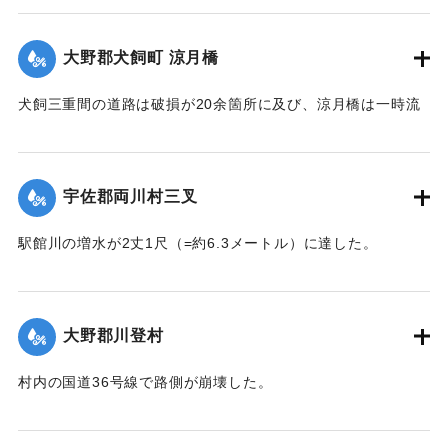
｜固有コード:
002680173
大野郡犬飼町 涼月橋
犬飼三重間の道路は破損が20余箇所に及び、涼月橋は一時流
失の危険があったが免れたものの、左岸の橋台が破損した。
【出典：大分新聞 大正7年7月14日7面（13日夕刊）】
宇佐郡両川村三叉
｜固有コード:
002680174
駅館川の増水が2丈1尺（=約6.3メートル）に達した。
【出典：大分新聞 大正7年7月14日7面（13日夕刊）】
｜固有コード:
002680166
大野郡川登村
村内の国道36号線で路側が崩壊した。
【出典：大分新聞 大正7年7月14日7面（13日夕刊）】