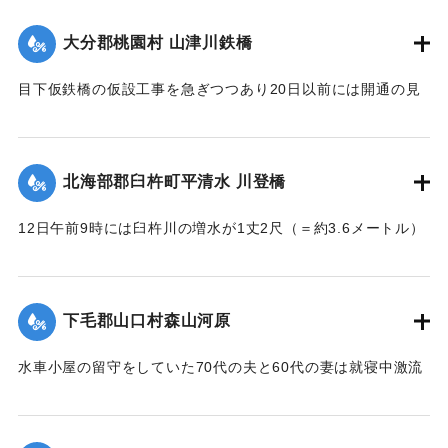
｜固有コード:
002680186
大分郡桃園村 山津川鉄橋
目下仮鉄橋の仮設工事を急ぎつつあり20日以前には開通の見
込み。それまでは山津川を徒歩連絡することで16日の一番列
車より全線運転を決定、徒歩区間は20鎖4町（＝約838.6メー
トル）で、山津川の両岸より各100尺（＝約30.3メートル）
北海部郡臼杵町平清水 川登橋
のはしごで昇降の便に備え、手荷物、小荷物、新聞雑誌その
ほか客車内に持ち込みうる荷持以外の積み込みの貨物は復旧
12日午前9時には臼杵川の増水が1丈2尺（＝約3.6メートル）
まで中止することとし、徒歩連絡のためこの両岸において停
に達し、橋の付近の家屋は全部浸水し、床上3-4尺（＝約90-
車する時間は約40分間の予定である。なお川岸に仮事務所を
120センチ）に達したため、臼杵署では首藤署長以下、全署員
作り、助役以下駅夫および運転事務所員が駐在し、電灯電話
が出動し、棟が浸かる程の激流を冒して危険区域の家族全部
をはじめ必要な設備をなしている。徒歩は極平易にして手荷
下毛郡山口村森山河原
を救助し、付近の山村材木店に収容した。
物は1個5銭で赤帽に託すことができる。
【出典：大分新聞 大正7年7月16日4面（15日夕刊）】
水車小屋の留守をしていた70代の夫と60代の妻は就寝中激流
【出典：大分新聞 大正7年7月16日4面（15日夕刊）】
のため水車ごと押し流され溺死した。この夫婦の40代の息子
｜固有コード:
002680188
も両親の身の上を心配し見回りに出たが、同じく押し流され
｜固有コード:
002680187
たが、その後、三保村善隆寺前で川岸に這い上がり一命をと