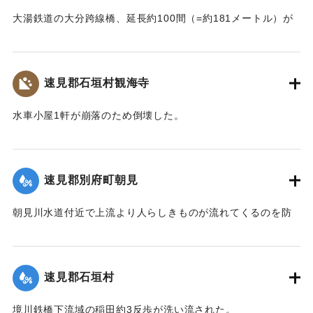
大湯鉄道の大分跨線橋、延長約100間（=約181メートル）が
崩壊したため、12日より全列車の運転を中止し、復旧工事に
着手しているが今日明日中の開通の見込みはない。
【出典：大分新聞 大正7年7月14日4面（13日夕刊）】
速見郡石垣村観海寺
｜固有コード:
002680151
水車小屋1軒が崩落のため倒壊した。
【出典：大分新聞 大正7年7月14日4面（13日夕刊）】
｜固有コード:
002680143
速見郡別府町朝見
朝見川水道付近で上流より人らしきものが流れてくるのを防
止作業中の男性が発見、濁流に身を挺して救助し、朝見病院
へ担ぎ込んだ。救助されたのは9歳の女の子で川筋を通行中に
誤って川に転落したものと判明し、親に引き渡された。この
速見郡石垣村
ほか、朝見筋では七島田が約2畝歩洗い流された。
【出典：大分新聞 大正7年7月14日4面（13日夕刊）】
境川鉄橋下流域の稲田約3反歩が洗い流された。