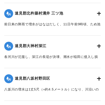
も押し流された。夫の50代の男性は同日午後11時に同村畑の
森字河原で遺体となり発見された。妻の40代の女性の遺体は
速見郡北杵築村溝井 三ツ池
13日正午になっても発見されていない。
【出典：大分新聞 大正7年7月14日4面（13日夕刊）】
前日来の降雨で増水がはなはだしく、11日午前9時頃、ため池
の堤防中央より決壊したために植付田1町5反あまりを押し流
｜固有コード:
002680138
し多額の損害が出た。区民総出で警戒したためそのほか2つの
ため池は無事だった。
速見郡大神村深江
【出典：大分新聞 大正7年7月14日4面（13日夕刊）】
各河川が氾濫し、深江の長堤が決壊、潮水が稲田に侵入し損
｜固有コード:
002680139
害が非常に大きく、村民数百名が駆けつけ応急工事を行って
いる。また浸水家屋が多数あり、光景は惨憺たるものがあ
る。また西浦川の石橋は墜落したところがあり、目下手当を
速見郡八坂村野田区
行っている。
【出典：大分新聞 大正7年7月14日4面（13日夕刊）】
八坂川の増水は1丈5尺（=約4.5メートル）になり、川沿いの
被害は少なくない模様で、野田区では目下工事中の養水溜池
｜固有コード:
002680140
の堤防が崩壊しつつあり、区民総出で防水中である。