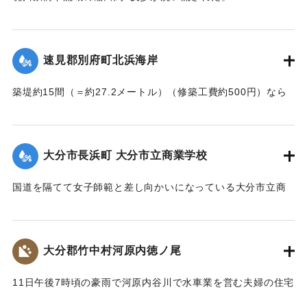
【出典：大分新聞 大正7年7月14日4面（13日夕刊）】
｜固有コード:
002680144
｜固有コード:
002680145
速見郡別府町北浜海岸
築堤約15間（＝約27.2メートル）（修築工費約500円）なら
びに道路が各所で多少の損壊、海水浴場の建物2棟、砂湯の建
物1棟が波に洗われたくらいで大きな被害はなかった。海岸道
路に打ち上げられたゴミや木片などは別府町役場より片付け
大分市長浜町 大分市立商業学校
られている。
【出典：大分新聞 大正7年7月14日4面（13日夕刊）】
国道を隔てて女子師範と差し向かいになっている大分市立商
業学校の敷地は今回の出水での被害はなかったが、国道から
｜固有コード:
002680146
敷地に至る6,7間（=約10.9～12.7メートル）の道路は全部流
失し、付近の国道の一部も大損害を生じた。
大分郡竹中村河原内徳ノ尾
【出典：大分新聞 大正7年7月14日4面（13日夕刊）】
11日午後7時頃の豪雨で河原内谷川で水車業を営む夫婦の住宅
｜固有コード:
002680147
付近の崖の地盤が緩み、12日午前8時に突然崩壊、家屋もろと