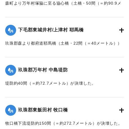
森町より万年村塚脇に至る協心橋（土橋・50間（＝約90.9メ
ートル））の約25間（＝約45.4メートル）が崩壊した。玖珠
郡内では堤防の破損箇所が多い。
下毛郡東城井村/上津村 耶馬橋
当初は渡し船で交通の便を図っていたが、一両日に仮橋の工
事に着手する。
玖珠郡森より都府道耶馬橋（土橋・22間（＝40メートル））
【出典：大分新聞 大正7年7月14日7面（13日夕刊）/17日朝
が流失した。
刊2面】
【出典：大分新聞 大正7年7月14日7面（13日夕刊）】
玖珠郡万年村 中島堤防
｜固有コード:
002680157
｜固有コード:
002680158
堤防約40間（＝約72.7メートル）が決壊した。
【出典：大分新聞 大正7年7月14日7面（13日夕刊）】
｜固有コード:
002680159
玖珠郡東飯田村 牧口橋
牧口橋下流堤防約150間（＝約272.7メートル）が決壊した。