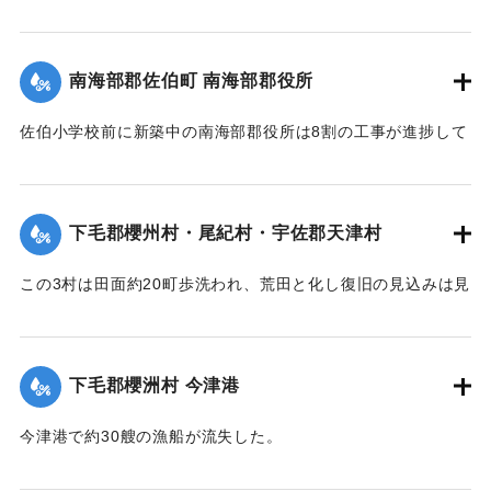
【出典：大分新聞 大正7年7月16日7面（15日夕刊）】
善後策を競技しているがいまだ結論は出ていない。
【出典：大分新聞 大正7年7月16日4面(15日夕刊)/16日7面
｜固有コード:
002680192
南海部郡佐伯町 南海部郡役所
（15日夕刊）】
佐伯小学校前に新築中の南海部郡役所は8割の工事が進捗して
｜固有コード:
002680191
いたが、12日未明轟然たる音響とともに倒壊し、木材、瓦の
破損が甚だしく、そのほか町内瓦壁などの剥脱崩壊したもの
が少なくなく、消防組を出して警戒につとめている。
下毛郡櫻州村・尾紀村・宇佐郡天津村
【出典：大分新聞 大正7年7月16日4面（15日夕刊）】
この3村は田面約20町歩洗われ、荒田と化し復旧の見込みは見
｜固有コード:
002680184
当がつかず、また半荒田となったところも約20町歩あった。
【出典：大分新聞 大正7年7月16日4面（15日夕刊）】
下毛郡櫻洲村 今津港
｜固有コード:
002680185
今津港で約30艘の漁船が流失した。
【出典：大分新聞 大正7年7月16日4面（15日夕刊）】