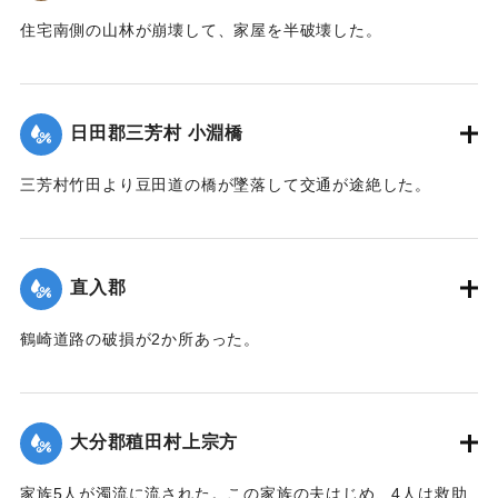
住宅南側の山林が崩壊して、家屋を半破壊した。
【出典：大分新聞 大正7年7月14日7面（13日夕刊）】
｜固有コード:
002680183
日田郡三芳村 小淵橋
三芳村竹田より豆田道の橋が墜落して交通が途絶した。
【出典：大分新聞 大正7年7月14日7面（13日夕刊）】
｜固有コード:
002680175
直入郡
鶴崎道路の破損が2か所あった。
【出典：大分新聞 大正7年7月14日7面（13日夕刊）】
｜固有コード:
002680176
大分郡稙田村上宗方
家族5人が濁流に流された。この家族の夫はじめ、4人は救助