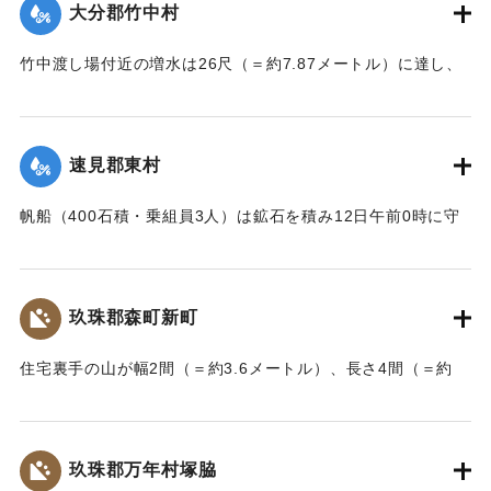
大分郡竹中村
りとめた。
【出典：大分新聞 大正7年7月14日7面（13日夕刊）】
竹中渡し場付近の増水は26尺（＝約7.87メートル）に達し、
竹中の人家は床上5尺（＝約1.5メートル）くらい浸水し、厩
｜固有コード:
002680179
舎・物置など流失した。なお、竹中中判田堀割10坪、竹中駅
付近で数十坪崩壊し交通途絶した。
速見郡東村
【出典：大分新聞 大正7年7月14日7面（13日夕刊）】
帆船（400石積・乗組員3人）は鉱石を積み12日午前0時に守
｜固有コード:
002680180
江港を出港、佐賀関港に向けて航行中、東村の沖合で難船沈
没しているところを同地の漁民に救助された。船価2500円の
損害、鉱石の価格は不明。
玖珠郡森町新町
【出典：大分新聞 大正7年7月14日7面（13日夕刊）】
住宅裏手の山が幅2間（＝約3.6メートル）、長さ4間（＝約
｜固有コード:
002680181
7.2メートル）崩壊し、2軒の家屋を押しつぶした。
【出典：大分新聞 大正7年7月14日7面（13日夕刊）】
玖珠郡万年村塚脇
｜固有コード:
002680182