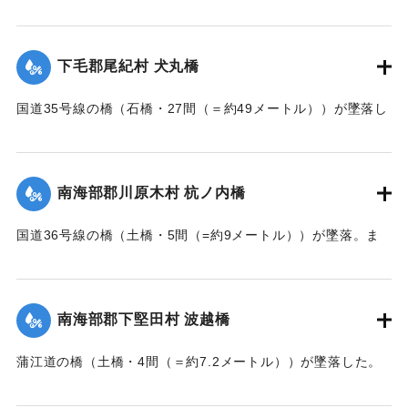
【出典：大分新聞 大正7年7月14日7面（13日夕刊）】
｜固有コード:
002680160
下毛郡尾紀村 犬丸橋
国道35号線の橋（石橋・27間（＝約49メートル））が墜落し
た。
【出典：大分新聞 大正7年7月14日7面（13日夕刊）】
南海部郡川原木村 杭ノ内橋
｜固有コード:
002680161
国道36号線の橋（土橋・5間（=約9メートル））が墜落。ま
た村内の道路は30間（=約54メートル）が破損し、交通途絶
になった。
【出典：大分新聞 大正7年7月14日7面（13日夕刊）】
南海部郡下堅田村 波越橋
｜固有コード:
002680152
蒲江道の橋（土橋・4間（＝約7.2メートル））が墜落した。
【出典：大分新聞 大正7年7月14日7面（13日夕刊）】