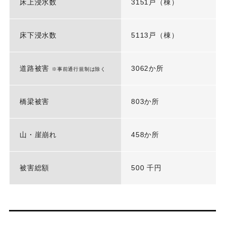
床上浸水数
3151戸（棟）
床下浸水数
5113戸（棟）
道路被害
3062か所
※事前通行規制は除く
橋梁被害
803か所
山・崖崩れ
458か所
被害総額
500 千円