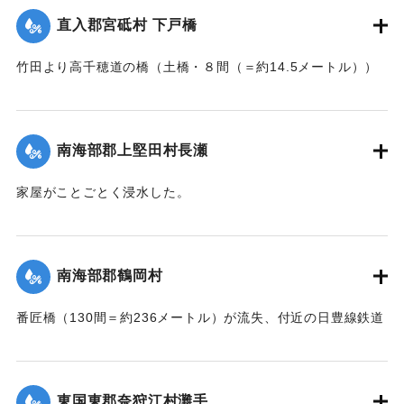
憤慨している。
直入郡宮砥村 下戸橋
｜固有コード:
002680200
【出典：大分新聞 大正7年7月16日7面（15日夕刊）】
竹田より高千穂道の橋（土橋・８間（＝約14.5メートル））
が流失した。
｜固有コード:
002680199
【出典：大分新聞 大正7年7月17日朝刊2面】
南海部郡上堅田村長瀬
｜固有コード:
002680201
家屋がことごとく浸水した。
【出典：大分新聞 大正7年7月16日7面（15日夕刊）】
｜固有コード:
002680193
南海部郡鶴岡村
番匠橋（130間＝約236メートル）が流失、付近の日豊線鉄道
工事も甚だしく水害を受けた。
【出典：大分新聞 大正7年7月16日7面（15日夕刊）】
東国東郡奈狩江村灘手