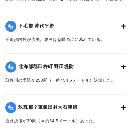
されたが30代の妻は、この日の午後、瀧尾村羽田の裏道で死
体で発見された。
【出典：大分新聞 大正7年7月14日7面（13日夕刊）】
下毛郡 沖代平野
｜固有コード:
002680177
千町歩内外が流失。農民は悲嘆の涙に暮れている。
【出典：大分新聞 大正7年7月14日7面（13日夕刊）】
｜固有コード:
002680178
北海部郡臼杵町 野田堤防
臼杵川の堤防が250間（＝約454.5メートル）決壊した。
【出典：大分新聞 大正7年7月14日7面（13日夕刊）】
｜固有コード:
002680170
玖珠郡？東飯田村大石津留
道路決壊が30間（＝約54.5メートル）あった。
【出典：大分新聞 大正7年7月14日7面（13日夕刊）】