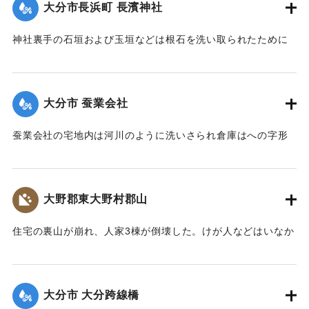
大分市長浜町 長濱神社
｜固有コード:
002680156
神社裏手の石垣および玉垣などは根石を洗い取られたために
全部崩壊し、神殿の一部地盤にも破損が生じた。
【出典：大分新聞 大正7年7月14日4面（13日夕刊）】
大分市 蚕業会社
｜固有コード:
002680148
蚕業会社の宅地内は河川のように洗いさられ倉庫はへの字形
に傾き、事務室の地盤は洗い流され、家屋は危険な状態にな
っている。
【出典：大分新聞 大正7年7月14日4面（13日夕刊）】
大野郡東大野村郡山
｜固有コード:
002680149
住宅の裏山が崩れ、人家3棟が倒壊した。けが人などはいなか
った。
【出典：大分新聞 大正7年7月14日4面（13日夕刊）】
大分市 大分跨線橋
｜固有コード:
002680150