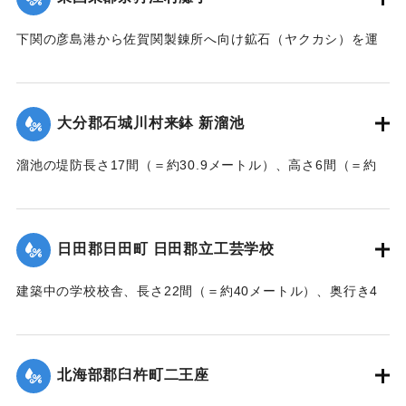
｜固有コード:
002680194
下関の彦島港から佐賀関製錬所へ向け鉱石（ヤクカシ）を運
んでいた和船、第二大見丸が暴風雨のため難破。それを奈狩
江村の漁業組合の2人が発見し、消防組と協力、現場へ決死者
7人選抜し現場へ急行させ、辛うじて救助した。
大分郡石城川村来鉢 新溜池
【出典：大分新聞 大正7年7月16日7面（15日夕刊）】
溜池の堤防長さ17間（＝約30.9メートル）、高さ6間（＝約
｜固有コード:
002680195
10.9メートル）が決壊し、水田6反歩が流失、荒廃した。損害
額は2000円の見込み。
【出典：大分新聞 大正7年7月16日7面（15日夕刊）】
日田郡日田町 日田郡立工芸学校
｜固有コード:
002680196
建築中の学校校舎、長さ22間（＝約40メートル）、奥行き4
間半（＝約8.18メートル）の1棟が暴風雨のため倒壊した。同
校舎は6分方しか竣成しておらず、損害は軽微だった。
【出典：大分新聞 大正7年7月16日7面（15日夕刊）】
北海部郡臼杵町二王座