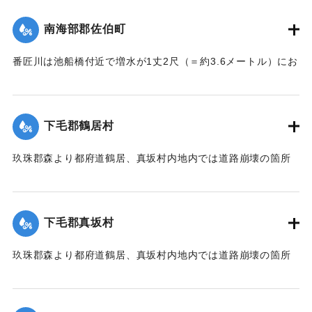
｜固有コード:
002680153
南海部郡佐伯町
番匠川は池船橋付近で増水が1丈2尺（＝約3.6メートル）にお
よび隣村の家屋や田畑に水の侵入が多く、人畜の死傷は不明
である。
濁流は平地の全部を洗い、市街は約3尺（＝約90センチ）の浸
下毛郡鶴居村
水があったが、正午より水勢がやや減じ、池船橋はかろうじ
て流失を免れた。田畑農作物の被害は甚だしく、電信電話不
玖珠郡森より都府道鶴居、真坂村内地内では道路崩壊の箇所
通、郵便物は局内および佐伯駅に停滞し、汽車線路破壊のた
が多く、車馬の交通が途絶している。
め発着は1日1回ないし2回のみになっている。
【出典：大分新聞 大正7年7月14日7面（13日夕刊）】
【出典：大分新聞 大正7年7月14日7面（13日夕刊）/大正7年
下毛郡真坂村
7月16日朝刊4面】
｜固有コード:
002680155
玖珠郡森より都府道鶴居、真坂村内地内では道路崩壊の箇所
｜固有コード:
002680154
が多く、車馬の交通が途絶している。
【出典：大分新聞 大正7年7月14日7面（13日夕刊）】