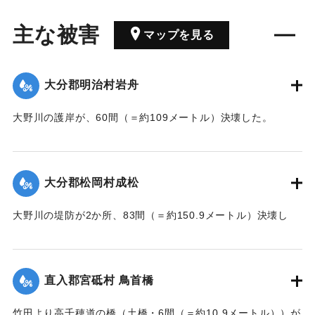
主な被害
マップを見る
大分郡明治村岩舟
大野川の護岸が、60間（＝約109メートル）決壊した。
【出典：大分新聞 大正7年7月17日3面（16日夕刊）】
｜固有コード:
002680207
大分郡松岡村成松
大野川の堤防が2か所、83間（＝約150.9メートル）決壊し
た。
【出典：大分新聞 大正7年7月17日3面（16日夕刊）】
直入郡宮砥村 鳥首橋
｜固有コード:
002680208
竹田より高千穂道の橋（土橋・6間（＝約10.9メートル））が