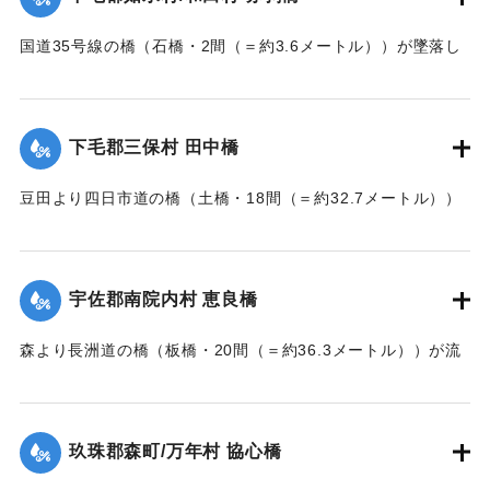
｜固有コード:
002680162
国道35号線の橋（石橋・2間（＝約3.6メートル））が墜落し
た。
【出典：大分新聞 大正7年7月14日7面（13日夕刊）】
下毛郡三保村 田中橋
｜固有コード:
002680163
豆田より四日市道の橋（土橋・18間（＝約32.7メートル））
が墜落した。
【出典：大分新聞 大正7年7月14日7面（13日夕刊）】
宇佐郡南院内村 恵良橋
｜固有コード:
002680164
森より長洲道の橋（板橋・20間（＝約36.3メートル））が流
失した。
【出典：大分新聞 大正7年7月14日7面（13日夕刊）】
玖珠郡森町/万年村 協心橋
｜固有コード:
002680165