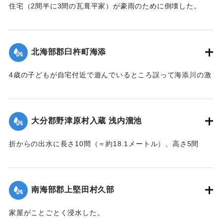
｜固有コード:
002680197
住宅（2間半に3間の瓦葺平家）が豪雨のために倒壊した。
【出典：大分新聞 大正7年7月16日4面（15日夕刊）】
｜固有コード:
002680189
北海部郡臼杵町海添
4歳の子どもが自宅付近で遊んでいるところ誤って海添川の激
流に墜落。浮沈しつつ3丁（＝約320メートル）あまり流され
ているところを付近の住民が発見、救助し応急手当を加えた
結果、ようやく蘇生し命に別条はなかった。
大分郡野津原村入蔵 浅内溜池
【出典：大分新聞 大正7年7月16日4面（15日夕刊）】
折からの出水に長さ10間（＝約18.1メートル）、高さ5間
｜固有コード:
002680190
（＝約9.09メートル）が決壊し、そのため逆巻く過水は同地
灌漑田50町歩中、1町歩を流失させ、数町歩に土砂を氾濫させ
た。損害額は約3万円の見込み。
南海部郡上堅田村久部
今回の決壊で溜池は貯水量が約3分の1になり、今後の灌漑
家屋がことごとく浸水した。
上、不足になるということで、溜池に関わる耕作者が会合し