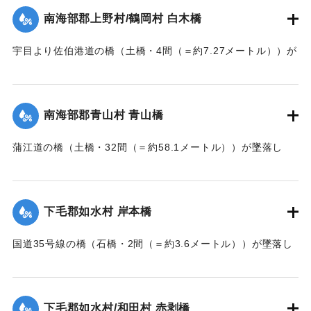
｜固有コード:
002680167
南海部郡上野村/鶴岡村 白木橋
宇目より佐伯港道の橋（土橋・4間（＝約7.27メートル））が
墜落した。
【出典：大分新聞 大正7年7月14日7面（13日夕刊）】
南海部郡青山村 青山橋
｜固有コード:
002680168
蒲江道の橋（土橋・32間（＝約58.1メートル））が墜落し
た。
【出典：大分新聞 大正7年7月14日7面（13日夕刊）】
下毛郡如水村 岸本橋
｜固有コード:
002680169
国道35号線の橋（石橋・2間（＝約3.6メートル））が墜落し
た。
【出典：大分新聞 大正7年7月14日7面（13日夕刊）】
下毛郡如水村/和田村 赤剥橋