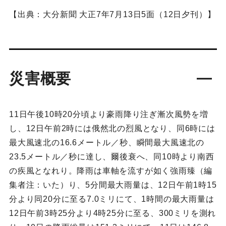
【出典：大分新聞 大正7年7月13日5面（12日夕刊）】
災害概要
11日午後10時20分頃より豪雨降り注ぎ漸次風勢を増
し、12日午前2時には俄然北の烈風となり、同6時には
最大風速北の16.6メートル／秒、瞬間最大風速北の
23.5メートル／秒に達し、爾後衰へ、同10時より南西
の疾風となれり。降雨は車軸を流すが如く強雨臻（編
集者注：いた）り、5分間最大雨量は、12日午前1時15
分より同20分に至る7.0ミリにて、1時間の最大雨量は
12日午前3時25分より4時25分に至る、300ミリを測れ