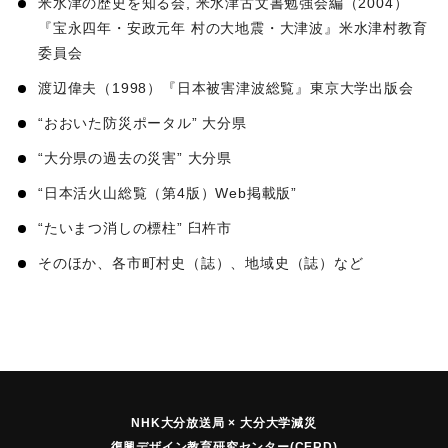
米水津の歴史を知る会, 米水津古文書勉強会編（2004）
『宝永四年・安政元年 村の大地震・大津波』米水津村教育
委員会
渡辺偉夫（1998）『日本被害津波総覧』東京大学出版会
“おおいた防災ポータル” 大分県
“大分県の過去の災害” 大分県
“日本活火山総覧（第4版）Web掲載版”
“たいまつ消しの標柱” 臼杵市
そのほか、各市町村史（誌）、地域史（誌）など
NHK大分放送局 × 大分大学減災
復興デザイン教育研究センター(CERD)