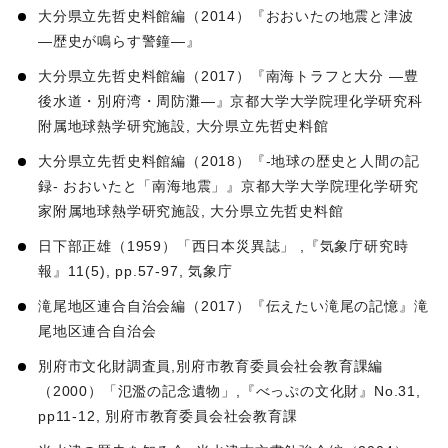
大分県立先哲史料館編（2014）『おおいたの地震と津波
―歴史が鳴らす警鐘―』
大分県立先哲史料館編（2017）『南海トラフと大分 ―豊
後水道・別府湾・周防灘―』京都大学大学院理化学研究科
附属地球熱学研究施設, 大分県立先哲史料館
大分県立先哲史料館編（2018）『-地球の歴史と人間の記
録- おおいたと「南海地震」』京都大学大学院理化学研究
家附属地球熱学研究施設, 大分県立先哲史料館
日下部正雄（1959）「西日本災異誌」 ,『気象庁研究時
報』11(5), pp.57-97, 気象庁
滝尾地区連合自治会編（2017）『伝えたい滝尾の記憶』滝
尾地区連合自治会
別府市文化財調査員,別府市教育委員会社会教育課編
（2000）「氾濫の記念遺物」,『べっぷの文化財』No.31,
pp11-12, 別府市教育委員会社会教育課