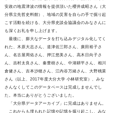
安政の地震津波の情報を提供頂いた櫻井成昭さん（大
分県立先哲史料館）、地域の災害を自らの手で掘り起
こす活動を続ける、大分県史談会協議会のみなさんに
も深くお礼を申し上げます。
最後に、膨大なデータを打ち込みデジタル化してく
れた、木原大志さん、道津佐三郎さん、廣田裕子さ
ん、名古屋周佑さん、押江悠美さん、高木日向子さ
ん、吉村太良さん、秦豊樹さん、中湖耕平さん、相川
倉健さん、吉本沙穂さん、江内谷万緒さん、大野桃菜
さん（以上、2017年度大分大学 小林研究室）、みな
さんなくしてこのデータベースは完成しませんでし
た。本当にありがとうございました。
「大分県データアーカイブ」に完成はありません。
これからも埋もれた記憶や記憶を掘り起こし、みな