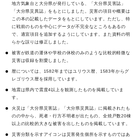
地方気象台と大分県が発行している、「大分県災害誌」
「大分県災異誌」をもとにしました。災害の項目や概要は
この本の記載したデータをもとにしています。ただし、特
に戦前のものを中心にデータが不完全なところもあるの
で、適宜項目を追加するようにしています。また資料の明
らかな誤りは修正しました。
被害が鉄道の運休や学校の休校のみのような比較的軽微な
災害は収録を割愛しました。
暦については、1582年まではユリウス暦、1583年からグ
レゴリウス暦を採用しています。
地震は県内で震度4以上を観測したものを掲載していま
す。
火災は「大分県災害誌」「大分県災異誌」に掲載されたも
のの中から、死者・行方不明者が出たもの、全焼戸数20棟
以上の比較的大きな被害を出したものを掲載しています。
災害分類を示すアイコンは災害発生個所を示すものではあ