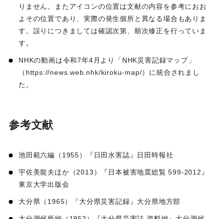
りません。またアイコンの位置は文献の内容を参考におお
よその位置であり、実際の発生個所と異なる場合もありま
す。誤りにつきましては確認次第、順次修正を行っていま
す。
NHKの動画は令和7年4月より「NHK災害記録マップ」
（https://news.web.nhk/kiroku-map/）に統合されまし
た。
参考文献
池田範六編（1955）『日田水害誌』日田時報社
宇佐美龍夫ほか（2013）『日本被害地震総覧 599-2012』
東京大学出版会
大分県（1965）『大分県災害記録』大分県地方部
大分測候所編（1952）『大分県災害誌 資料編』大分測候