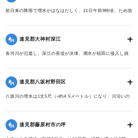
【出典：大分新聞 大正7年7月14日4面（13日夕刊）】
前日来の降雨で増水がはなはだしく、11日午前9時頃、ため池
の堤防中央より決壊したために植付田1町5反あまりを押し流
｜固有コード:
002680138
し多額の損害が出た。区民総出で警戒したためそのほか2つの
ため池は無事だった。
速見郡大神村深江
【出典：大分新聞 大正7年7月14日4面（13日夕刊）】
各河川が氾濫し、深江の長堤が決壊、潮水が稲田に侵入し損
｜固有コード:
002680139
害が非常に大きく、村民数百名が駆けつけ応急工事を行って
いる。また浸水家屋が多数あり、光景は惨憺たるものがあ
る。また西浦川の石橋は墜落したところがあり、目下手当を
速見郡八坂村野田区
行っている。
【出典：大分新聞 大正7年7月14日4面（13日夕刊）】
八坂川の増水は1丈5尺（=約4.5メートル）になり、川沿いの
被害は少なくない模様で、野田区では目下工事中の養水溜池
｜固有コード:
002680140
の堤防が崩壊しつつあり、区民総出で防水中である。
【出典：大分新聞 大正7年7月14日4面（13日夕刊）】
速見郡藤原村市の坪
｜固有コード:
002680141