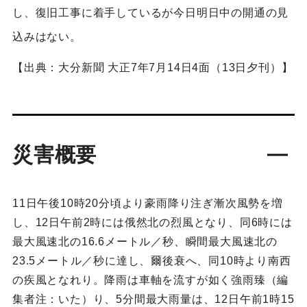
し、復旧工事に着手しているが今日明日中の開通の見
込みはない。
【出典：大分新聞 大正7年7月14日4面（13日夕刊）】
災害概要
11日午後10時20分頃より豪雨降り注ぎ漸次風勢を増
し、12日午前2時には俄然北の烈風となり、同6時には
最大風速北の16.6メートル／秒、瞬間最大風速北の
23.5メートル／秒に達し、爾後衰へ、同10時より南西
の疾風となれり。降雨は車軸を流すが如く強雨臻（編
集者注：いた）り、5分間最大雨量は、12日午前1時15