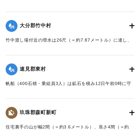
のため水車ごと押し流され溺死した。この夫婦の40代の息子
｜固有コード:
002680188
も両親の身の上を心配し見回りに出たが、同じく押し流され
｜固有コード:
002680187
たが、その後、三保村善隆寺前で川岸に這い上がり一命をと
大分郡竹中村
りとめた。
【出典：大分新聞 大正7年7月14日7面（13日夕刊）】
竹中渡し場付近の増水は26尺（＝約7.87メートル）に達し、
竹中の人家は床上5尺（＝約1.5メートル）くらい浸水し、厩
｜固有コード:
002680179
舎・物置など流失した。なお、竹中中判田堀割10坪、竹中駅
付近で数十坪崩壊し交通途絶した。
速見郡東村
【出典：大分新聞 大正7年7月14日7面（13日夕刊）】
帆船（400石積・乗組員3人）は鉱石を積み12日午前0時に守
｜固有コード:
002680180
江港を出港、佐賀関港に向けて航行中、東村の沖合で難船沈
没しているところを同地の漁民に救助された。船価2500円の
損害、鉱石の価格は不明。
玖珠郡森町新町
【出典：大分新聞 大正7年7月14日7面（13日夕刊）】
住宅裏手の山が幅2間（＝約3.6メートル）、長さ4間（＝約
｜固有コード:
002680181
7.2メートル）崩壊し、2軒の家屋を押しつぶした。