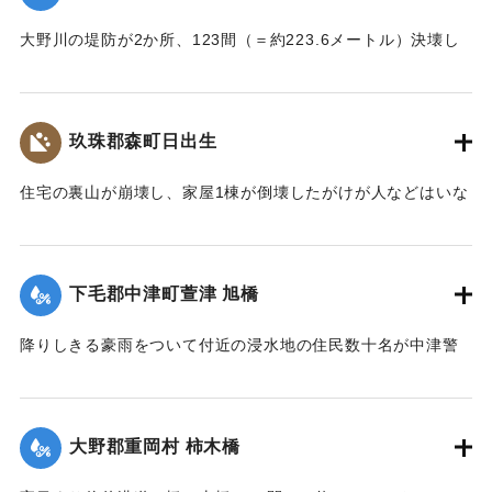
｜固有コード:
002680205
大野川の堤防が2か所、123間（＝約223.6メートル）決壊し
た。
【出典：大分新聞 大正7年7月17日3面（16日夕刊）】
玖珠郡森町日出生
｜固有コード:
002680206
住宅の裏山が崩壊し、家屋1棟が倒壊したがけが人などはいな
かった。
【出典：大分新聞 大正7年7月16日7面（15日夕刊）】
下毛郡中津町萱津 旭橋
｜固有コード:
002680198
降りしきる豪雨をついて付近の浸水地の住民数十名が中津警
察署に殺到、旭橋の上の家屋の撤去を迫った。萱津付近の浸
水は明治26年の水害に比べても割合が大きく、浸水家屋が
200戸に及んでいるのは要するに排水地である橋の上に不自然
大野郡重岡村 柿木橋
な住宅を建築する許可を当局が出したためとして、その不当
命令をただし、被害を予防するために行政訴訟を提起しよう