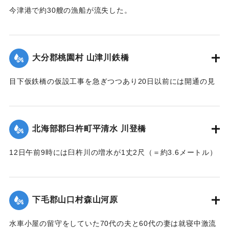
今津港で約30艘の漁船が流失した。
【出典：大分新聞 大正7年7月16日4面（15日夕刊）】
｜固有コード:
002680186
大分郡桃園村 山津川鉄橋
目下仮鉄橋の仮設工事を急ぎつつあり20日以前には開通の見
込み。それまでは山津川を徒歩連絡することで16日の一番列
車より全線運転を決定、徒歩区間は20鎖4町（＝約838.6メー
トル）で、山津川の両岸より各100尺（＝約30.3メートル）
北海部郡臼杵町平清水 川登橋
のはしごで昇降の便に備え、手荷物、小荷物、新聞雑誌その
ほか客車内に持ち込みうる荷持以外の積み込みの貨物は復旧
12日午前9時には臼杵川の増水が1丈2尺（＝約3.6メートル）
まで中止することとし、徒歩連絡のためこの両岸において停
に達し、橋の付近の家屋は全部浸水し、床上3-4尺（＝約90-
車する時間は約40分間の予定である。なお川岸に仮事務所を
120センチ）に達したため、臼杵署では首藤署長以下、全署員
作り、助役以下駅夫および運転事務所員が駐在し、電灯電話
が出動し、棟が浸かる程の激流を冒して危険区域の家族全部
をはじめ必要な設備をなしている。徒歩は極平易にして手荷
下毛郡山口村森山河原
を救助し、付近の山村材木店に収容した。
物は1個5銭で赤帽に託すことができる。
【出典：大分新聞 大正7年7月16日4面（15日夕刊）】
水車小屋の留守をしていた70代の夫と60代の妻は就寝中激流
【出典：大分新聞 大正7年7月16日4面（15日夕刊）】