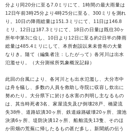
分より同20分に至る7.0ミリにて、1時間の最大雨量は
12日午前3時25分より4時25分に至る、300ミリを測れ
り。10日の降雨総量は151.3ミリにて、11日は146.8
ミリ、12日は187.3ミリにて、18日の日量は既往30ヶ
所年中第3に位し、10日より12日に至る約2日半の降雨
総量は485.4ミリにして、本所創設以来未曾有の大量
なりき。隨て（編集者注：したがって）各河川は出水
氾濫せり。（大分測候所気象概況記録）
此回の台風により、各河川とも出水氾濫し、大分市中
は舟を艤し、多数の人員を救助し寺院に収容し炊出に
努めたり。大分県下に於ける水害の判明し主なるもの
は、其当時死者3名、家屋流失及び倒壊28戸、橋梁流
失38件、道路缼潰30ヶ所、鉄道線路破壊20ヶ所、溜池
決潰6ヶ所、堤防決潰12ヶ所、船舶流失13隻、そのほ
か田畑の荒蕪に帰したるもの甚だ多し。新聞紙の伝う