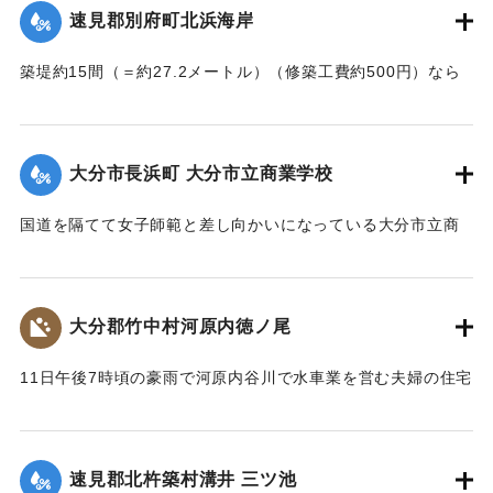
｜固有コード:
002680145
速見郡別府町北浜海岸
築堤約15間（＝約27.2メートル）（修築工費約500円）なら
びに道路が各所で多少の損壊、海水浴場の建物2棟、砂湯の建
物1棟が波に洗われたくらいで大きな被害はなかった。海岸道
路に打ち上げられたゴミや木片などは別府町役場より片付け
大分市長浜町 大分市立商業学校
られている。
【出典：大分新聞 大正7年7月14日4面（13日夕刊）】
国道を隔てて女子師範と差し向かいになっている大分市立商
業学校の敷地は今回の出水での被害はなかったが、国道から
｜固有コード:
002680146
敷地に至る6,7間（=約10.9～12.7メートル）の道路は全部流
失し、付近の国道の一部も大損害を生じた。
大分郡竹中村河原内徳ノ尾
【出典：大分新聞 大正7年7月14日4面（13日夕刊）】
11日午後7時頃の豪雨で河原内谷川で水車業を営む夫婦の住宅
｜固有コード:
002680147
付近の崖の地盤が緩み、12日午前8時に突然崩壊、家屋もろと
も押し流された。夫の50代の男性は同日午後11時に同村畑の
森字河原で遺体となり発見された。妻の40代の女性の遺体は
速見郡北杵築村溝井 三ツ池
13日正午になっても発見されていない。