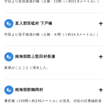
宇目より佐伯港道の橋（土橋・12間（＝約21.8メートル））
と13日以来、住民の間で協議が進められてきたが、費用など
が流失した。
の問題で泣き寝入りの状態になっている。また町当局もこの
【出典：大分新聞 大正7年7月17日朝刊2面】
問題に対して冷然であることも遺憾であるとある被害住民は
憤慨している。
直入郡宮砥村 下戸橋
｜固有コード:
002680200
【出典：大分新聞 大正7年7月16日7面（15日夕刊）】
竹田より高千穂道の橋（土橋・８間（＝約14.5メートル））
が流失した。
｜固有コード:
002680199
【出典：大分新聞 大正7年7月17日朝刊2面】
南海部郡上堅田村長瀬
｜固有コード:
002680201
家屋がことごとく浸水した。
【出典：大分新聞 大正7年7月16日7面（15日夕刊）】
｜固有コード:
002680193
南海部郡鶴岡村
番匠橋（130間＝約236メートル）が流失、付近の日豊線鉄道
工事も甚だしく水害を受けた。