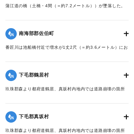
｜固有コード:
002680152
蒲江道の橋（土橋・4間（＝約7.2メートル））が墜落した。
【出典：大分新聞 大正7年7月14日7面（13日夕刊）】
｜固有コード:
002680153
南海部郡佐伯町
番匠川は池船橋付近で増水が1丈2尺（＝約3.6メートル）にお
よび隣村の家屋や田畑に水の侵入が多く、人畜の死傷は不明
である。
濁流は平地の全部を洗い、市街は約3尺（＝約90センチ）の浸
下毛郡鶴居村
水があったが、正午より水勢がやや減じ、池船橋はかろうじ
て流失を免れた。田畑農作物の被害は甚だしく、電信電話不
玖珠郡森より都府道鶴居、真坂村内地内では道路崩壊の箇所
通、郵便物は局内および佐伯駅に停滞し、汽車線路破壊のた
が多く、車馬の交通が途絶している。
め発着は1日1回ないし2回のみになっている。
【出典：大分新聞 大正7年7月14日7面（13日夕刊）】
【出典：大分新聞 大正7年7月14日7面（13日夕刊）/大正7年
下毛郡真坂村
7月16日朝刊4面】
｜固有コード:
002680155
玖珠郡森より都府道鶴居、真坂村内地内では道路崩壊の箇所
｜固有コード:
002680154