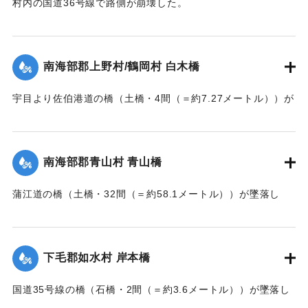
村内の国道36号線で路側が崩壊した。
【出典：大分新聞 大正7年7月14日7面（13日夕刊）】
｜固有コード:
002680167
南海部郡上野村/鶴岡村 白木橋
宇目より佐伯港道の橋（土橋・4間（＝約7.27メートル））が
墜落した。
【出典：大分新聞 大正7年7月14日7面（13日夕刊）】
南海部郡青山村 青山橋
｜固有コード:
002680168
蒲江道の橋（土橋・32間（＝約58.1メートル））が墜落し
た。
【出典：大分新聞 大正7年7月14日7面（13日夕刊）】
下毛郡如水村 岸本橋
｜固有コード:
002680169
国道35号線の橋（石橋・2間（＝約3.6メートル））が墜落し
た。