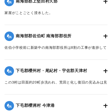
南海部郡上堅田村久部
今回の決壊で溜池は貯水量が約3分の1になり、今後の灌漑
家屋がことごとく浸水した。
上、不足になるということで、溜池に関わる耕作者が会合し
【出典：大分新聞 大正7年7月16日7面（15日夕刊）】
善後策を競技しているがいまだ結論は出ていない。
【出典：大分新聞 大正7年7月16日4面(15日夕刊)/16日7面
｜固有コード:
002680192
南海部郡佐伯町 南海部郡役所
（15日夕刊）】
佐伯小学校前に新築中の南海部郡役所は8割の工事が進捗して
｜固有コード:
002680191
いたが、12日未明轟然たる音響とともに倒壊し、木材、瓦の
破損が甚だしく、そのほか町内瓦壁などの剥脱崩壊したもの
が少なくなく、消防組を出して警戒につとめている。
下毛郡櫻州村・尾紀村・宇佐郡天津村
【出典：大分新聞 大正7年7月16日4面（15日夕刊）】
この3村は田面約20町歩洗われ、荒田と化し復旧の見込みは見
｜固有コード:
002680184
当がつかず、また半荒田となったところも約20町歩あった。
【出典：大分新聞 大正7年7月16日4面（15日夕刊）】
下毛郡櫻洲村 今津港
｜固有コード:
002680185