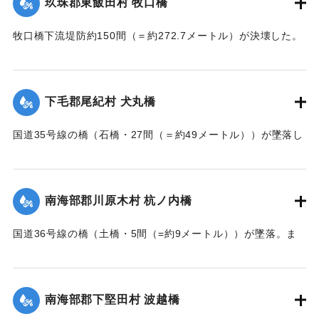
玖珠郡東飯田村 牧口橋
牧口橋下流堤防約150間（＝約272.7メートル）が決壊した。
【出典：大分新聞 大正7年7月14日7面（13日夕刊）】
｜固有コード:
002680160
下毛郡尾紀村 犬丸橋
国道35号線の橋（石橋・27間（＝約49メートル））が墜落し
た。
【出典：大分新聞 大正7年7月14日7面（13日夕刊）】
南海部郡川原木村 杭ノ内橋
｜固有コード:
002680161
国道36号線の橋（土橋・5間（=約9メートル））が墜落。ま
た村内の道路は30間（=約54メートル）が破損し、交通途絶
になった。
【出典：大分新聞 大正7年7月14日7面（13日夕刊）】
南海部郡下堅田村 波越橋