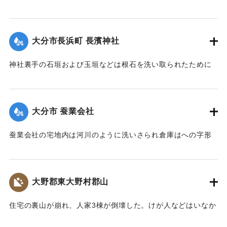
が多く、車馬の交通が途絶している。
【出典：大分新聞 大正7年7月14日7面（13日夕刊）】
大分市長浜町 長濱神社
｜固有コード:
002680156
神社裏手の石垣および玉垣などは根石を洗い取られたために
全部崩壊し、神殿の一部地盤にも破損が生じた。
【出典：大分新聞 大正7年7月14日4面（13日夕刊）】
大分市 蚕業会社
｜固有コード:
002680148
蚕業会社の宅地内は河川のように洗いさられ倉庫はへの字形
に傾き、事務室の地盤は洗い流され、家屋は危険な状態にな
っている。
【出典：大分新聞 大正7年7月14日4面（13日夕刊）】
大野郡東大野村郡山
｜固有コード:
002680149
住宅の裏山が崩れ、人家3棟が倒壊した。けが人などはいなか
った。