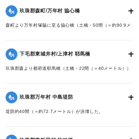
【出典：大分新聞 大正7年7月14日7面（13日夕刊）】
玖珠郡森町/万年村 協心橋
｜固有コード:
002680165
森町より万年村塚脇に至る協心橋（土橋・50間（＝約90.9メ
ートル））の約25間（＝約45.4メートル）が崩壊した。玖珠
郡内では堤防の破損箇所が多い。
下毛郡東城井村/上津村 耶馬橋
当初は渡し船で交通の便を図っていたが、一両日に仮橋の工
事に着手する。
玖珠郡森より都府道耶馬橋（土橋・22間（＝40メートル））
【出典：大分新聞 大正7年7月14日7面（13日夕刊）/17日朝
が流失した。
刊2面】
【出典：大分新聞 大正7年7月14日7面（13日夕刊）】
玖珠郡万年村 中島堤防
｜固有コード:
002680157
｜固有コード:
002680158
堤防約40間（＝約72.7メートル）が決壊した。
【出典：大分新聞 大正7年7月14日7面（13日夕刊）】
｜固有コード:
002680159