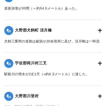
道路決壊が30間（＝約54.5メートル）あった。
【出典：大分新聞 大正7年7月14日7面（13日夕刊）】
｜固有コード:
002680173
大野郡犬飼町 涼月橋
犬飼三重間の道路は破損が20余箇所に及び、涼月橋は一時流
失の危険があったが免れたものの、左岸の橋台が破損した。
【出典：大分新聞 大正7年7月14日7面（13日夕刊）】
宇佐郡両川村三叉
｜固有コード:
002680174
駅館川の増水が2丈1尺（=約6.3メートル）に達した。
【出典：大分新聞 大正7年7月14日7面（13日夕刊）】
｜固有コード:
002680166
大野郡川登村