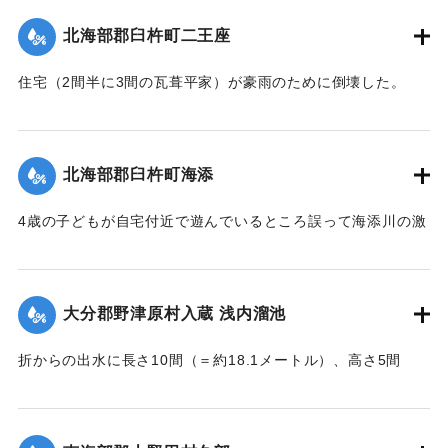
【出典：大分新聞 大正7年7月16日7面（15日夕刊）】
北海部郡臼杵町二王座
｜固有コード:
002680197
住宅（2間半に3間の瓦葺平家）が豪雨のために倒壊した。
【出典：大分新聞 大正7年7月16日4面（15日夕刊）】
｜固有コード:
002680189
北海部郡臼杵町海添
4歳の子どもが自宅付近で遊んでいるところ誤って海添川の激
流に墜落。浮沈しつつ3丁（＝約320メートル）あまり流され
ているところを付近の住民が発見、救助し応急手当を加えた
結果、ようやく蘇生し命に別条はなかった。
大分郡野津原村入蔵 浅内溜池
【出典：大分新聞 大正7年7月16日4面（15日夕刊）】
折からの出水に長さ10間（＝約18.1メートル）、高さ5間
｜固有コード:
002680190
（＝約9.09メートル）が決壊し、そのため逆巻く過水は同地
灌漑田50町歩中、1町歩を流失させ、数町歩に土砂を氾濫させ
た。損害額は約3万円の見込み。