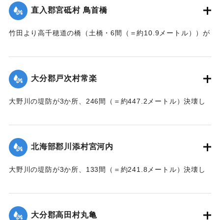
直入郡宮砥村 鳥首橋
｜固有コード:
002680208
竹田より高千穂道の橋（土橋・6間（＝約10.9メートル））が
流失した。
【出典：大分新聞 大正7年7月17日朝刊2面】
大分郡戸次村常楽
｜固有コード:
002680202
大野川の堤防が3か所、246間（＝約447.2メートル）決壊し
た。
【出典：大分新聞 大正7年7月17日3面（16日夕刊）】
北海部郡川添村宮河内
｜固有コード:
002680204
大野川の堤防が3か所、133間（＝約241.8メートル）決壊し
た。
【出典：大分新聞 大正7年7月17日3面（16日夕刊）】
大分郡高田村丸亀