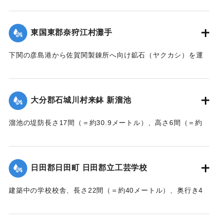
【出典：大分新聞 大正7年7月16日7面（15日夕刊）】
東国東郡奈狩江村灘手
｜固有コード:
002680194
下関の彦島港から佐賀関製錬所へ向け鉱石（ヤクカシ）を運
んでいた和船、第二大見丸が暴風雨のため難破。それを奈狩
江村の漁業組合の2人が発見し、消防組と協力、現場へ決死者
7人選抜し現場へ急行させ、辛うじて救助した。
大分郡石城川村来鉢 新溜池
【出典：大分新聞 大正7年7月16日7面（15日夕刊）】
溜池の堤防長さ17間（＝約30.9メートル）、高さ6間（＝約
｜固有コード:
002680195
10.9メートル）が決壊し、水田6反歩が流失、荒廃した。損害
額は2000円の見込み。
【出典：大分新聞 大正7年7月16日7面（15日夕刊）】
日田郡日田町 日田郡立工芸学校
｜固有コード:
002680196
建築中の学校校舎、長さ22間（＝約40メートル）、奥行き4
間半（＝約8.18メートル）の1棟が暴風雨のため倒壊した。同
校舎は6分方しか竣成しておらず、損害は軽微だった。