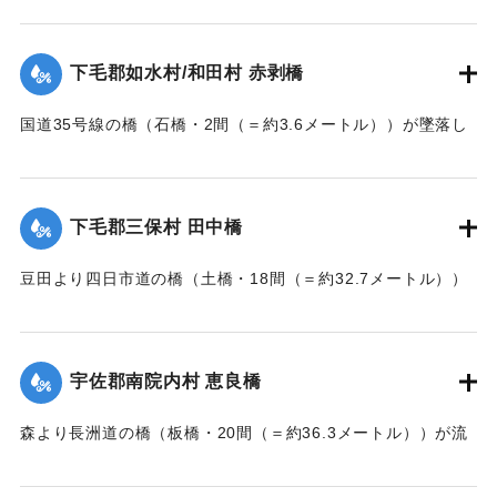
【出典：大分新聞 大正7年7月14日7面（13日夕刊）】
下毛郡如水村/和田村 赤剥橋
｜固有コード:
002680162
国道35号線の橋（石橋・2間（＝約3.6メートル））が墜落し
た。
【出典：大分新聞 大正7年7月14日7面（13日夕刊）】
下毛郡三保村 田中橋
｜固有コード:
002680163
豆田より四日市道の橋（土橋・18間（＝約32.7メートル））
が墜落した。
【出典：大分新聞 大正7年7月14日7面（13日夕刊）】
宇佐郡南院内村 恵良橋
｜固有コード:
002680164
森より長洲道の橋（板橋・20間（＝約36.3メートル））が流
失した。