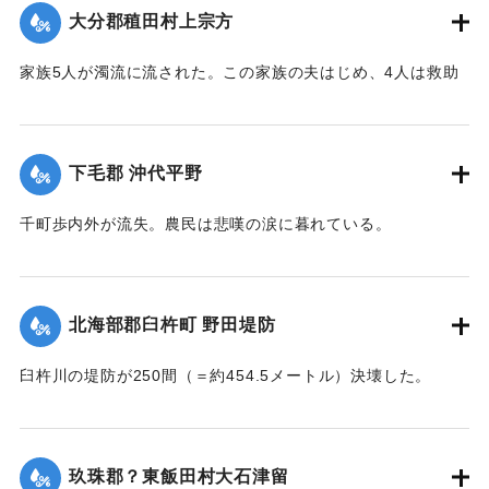
｜固有コード:
002680176
大分郡稙田村上宗方
家族5人が濁流に流された。この家族の夫はじめ、4人は救助
されたが30代の妻は、この日の午後、瀧尾村羽田の裏道で死
体で発見された。
【出典：大分新聞 大正7年7月14日7面（13日夕刊）】
下毛郡 沖代平野
｜固有コード:
002680177
千町歩内外が流失。農民は悲嘆の涙に暮れている。
【出典：大分新聞 大正7年7月14日7面（13日夕刊）】
｜固有コード:
002680178
北海部郡臼杵町 野田堤防
臼杵川の堤防が250間（＝約454.5メートル）決壊した。
【出典：大分新聞 大正7年7月14日7面（13日夕刊）】
｜固有コード:
002680170
玖珠郡？東飯田村大石津留