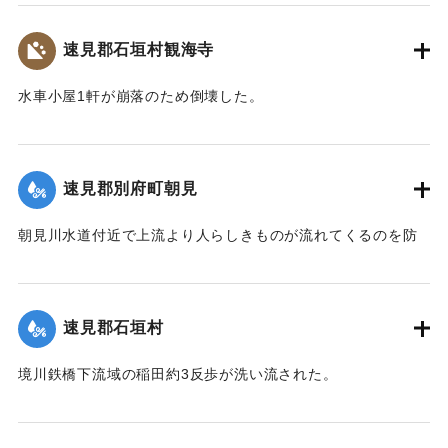
【出典：大分新聞 大正7年7月14日4面（13日夕刊）】
速見郡石垣村観海寺
｜固有コード:
002680150
水車小屋1軒が崩落のため倒壊した。
【出典：大分新聞 大正7年7月14日4面（13日夕刊）】
｜固有コード:
002680143
速見郡別府町朝見
朝見川水道付近で上流より人らしきものが流れてくるのを防
止作業中の男性が発見、濁流に身を挺して救助し、朝見病院
へ担ぎ込んだ。救助されたのは9歳の女の子で川筋を通行中に
誤って川に転落したものと判明し、親に引き渡された。この
速見郡石垣村
ほか、朝見筋では七島田が約2畝歩洗い流された。
【出典：大分新聞 大正7年7月14日4面（13日夕刊）】
境川鉄橋下流域の稲田約3反歩が洗い流された。
【出典：大分新聞 大正7年7月14日4面（13日夕刊）】
｜固有コード:
002680144