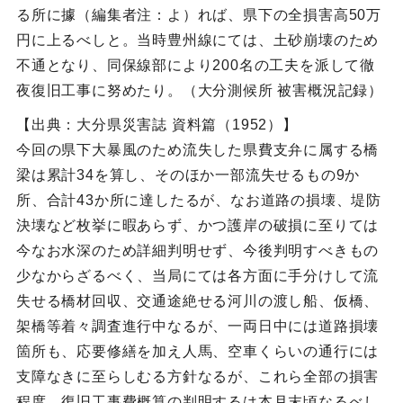
る所に據（編集者注：よ）れば、県下の全損害高50万
円に上るべしと。当時豊州線にては、土砂崩壊のため
不通となり、同保線部により200名の工夫を派して徹
夜復旧工事に努めたり。（大分測候所 被害概況記録）
【出典：大分県災害誌 資料篇（1952）】
今回の県下大暴風のため流失した県費支弁に属する橋
梁は累計34を算し、そのほか一部流失せるもの9か
所、合計43か所に達したるが、なお道路の損壊、堤防
決壊など枚挙に暇あらず、かつ護岸の破損に至りては
今なお水深のため詳細判明せず、今後判明すべきもの
少なからざるべく、当局にては各方面に手分けして流
失せる橋材回収、交通途絶せる河川の渡し船、仮橋、
架橋等着々調査進行中なるが、一両日中には道路損壊
箇所も、応要修繕を加え人馬、空車くらいの通行には
支障なきに至らしむる方針なるが、これら全部の損害
程度、復旧工事費概算の判明するは本月末頃なるべし