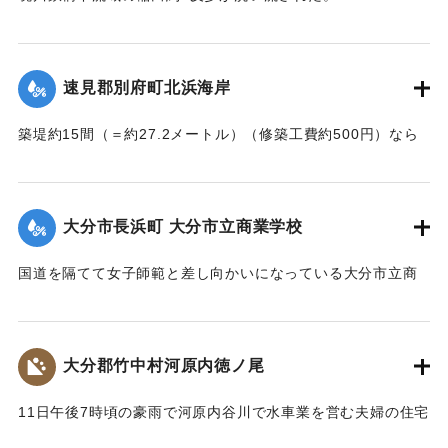
【出典：大分新聞 大正7年7月14日4面（13日夕刊）】
｜固有コード:
002680144
｜固有コード:
002680145
速見郡別府町北浜海岸
築堤約15間（＝約27.2メートル）（修築工費約500円）なら
びに道路が各所で多少の損壊、海水浴場の建物2棟、砂湯の建
物1棟が波に洗われたくらいで大きな被害はなかった。海岸道
路に打ち上げられたゴミや木片などは別府町役場より片付け
大分市長浜町 大分市立商業学校
られている。
【出典：大分新聞 大正7年7月14日4面（13日夕刊）】
国道を隔てて女子師範と差し向かいになっている大分市立商
業学校の敷地は今回の出水での被害はなかったが、国道から
｜固有コード:
002680146
敷地に至る6,7間（=約10.9～12.7メートル）の道路は全部流
失し、付近の国道の一部も大損害を生じた。
大分郡竹中村河原内徳ノ尾
【出典：大分新聞 大正7年7月14日4面（13日夕刊）】
11日午後7時頃の豪雨で河原内谷川で水車業を営む夫婦の住宅
｜固有コード:
002680147
付近の崖の地盤が緩み、12日午前8時に突然崩壊、家屋もろと