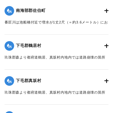
｜固有コード:
002680153
南海部郡佐伯町
番匠川は池船橋付近で増水が1丈2尺（＝約3.6メートル）にお
よび隣村の家屋や田畑に水の侵入が多く、人畜の死傷は不明
である。
濁流は平地の全部を洗い、市街は約3尺（＝約90センチ）の浸
下毛郡鶴居村
水があったが、正午より水勢がやや減じ、池船橋はかろうじ
て流失を免れた。田畑農作物の被害は甚だしく、電信電話不
玖珠郡森より都府道鶴居、真坂村内地内では道路崩壊の箇所
通、郵便物は局内および佐伯駅に停滞し、汽車線路破壊のた
が多く、車馬の交通が途絶している。
め発着は1日1回ないし2回のみになっている。
【出典：大分新聞 大正7年7月14日7面（13日夕刊）】
【出典：大分新聞 大正7年7月14日7面（13日夕刊）/大正7年
下毛郡真坂村
7月16日朝刊4面】
｜固有コード:
002680155
玖珠郡森より都府道鶴居、真坂村内地内では道路崩壊の箇所
｜固有コード:
002680154
が多く、車馬の交通が途絶している。
【出典：大分新聞 大正7年7月14日7面（13日夕刊）】