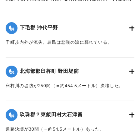
されたが30代の妻は、この日の午後、瀧尾村羽田の裏道で死
体で発見された。
【出典：大分新聞 大正7年7月14日7面（13日夕刊）】
下毛郡 沖代平野
｜固有コード:
002680177
千町歩内外が流失。農民は悲嘆の涙に暮れている。
【出典：大分新聞 大正7年7月14日7面（13日夕刊）】
｜固有コード:
002680178
北海部郡臼杵町 野田堤防
臼杵川の堤防が250間（＝約454.5メートル）決壊した。
【出典：大分新聞 大正7年7月14日7面（13日夕刊）】
｜固有コード:
002680170
玖珠郡？東飯田村大石津留
道路決壊が30間（＝約54.5メートル）あった。
【出典：大分新聞 大正7年7月14日7面（13日夕刊）】