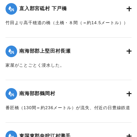
憤慨している。
直入郡宮砥村 下戸橋
｜固有コード:
002680200
【出典：大分新聞 大正7年7月16日7面（15日夕刊）】
竹田より高千穂道の橋（土橋・８間（＝約14.5メートル））
が流失した。
｜固有コード:
002680199
【出典：大分新聞 大正7年7月17日朝刊2面】
南海部郡上堅田村長瀬
｜固有コード:
002680201
家屋がことごとく浸水した。
【出典：大分新聞 大正7年7月16日7面（15日夕刊）】
｜固有コード:
002680193
南海部郡鶴岡村
番匠橋（130間＝約236メートル）が流失、付近の日豊線鉄道
工事も甚だしく水害を受けた。
【出典：大分新聞 大正7年7月16日7面（15日夕刊）】
東国東郡奈狩江村灘手