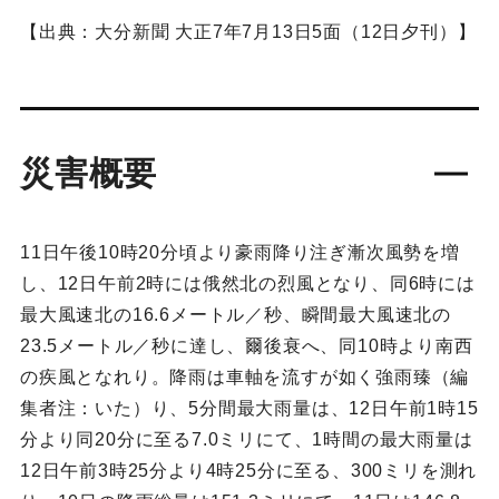
【出典：大分新聞 大正7年7月13日5面（12日夕刊）】
災害概要
11日午後10時20分頃より豪雨降り注ぎ漸次風勢を増
し、12日午前2時には俄然北の烈風となり、同6時には
最大風速北の16.6メートル／秒、瞬間最大風速北の
23.5メートル／秒に達し、爾後衰へ、同10時より南西
の疾風となれり。降雨は車軸を流すが如く強雨臻（編
集者注：いた）り、5分間最大雨量は、12日午前1時15
分より同20分に至る7.0ミリにて、1時間の最大雨量は
12日午前3時25分より4時25分に至る、300ミリを測れ