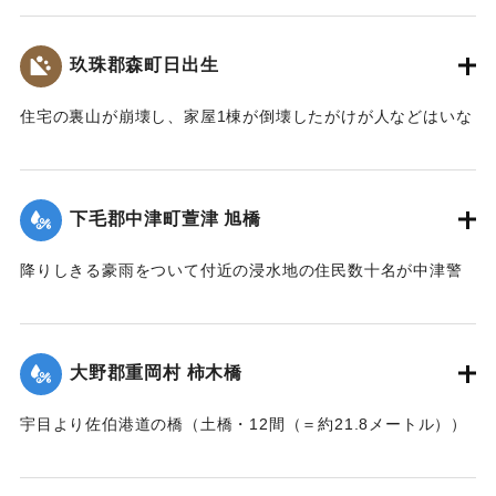
【出典：大分新聞 大正7年7月17日3面（16日夕刊）】
玖珠郡森町日出生
｜固有コード:
002680206
住宅の裏山が崩壊し、家屋1棟が倒壊したがけが人などはいな
かった。
【出典：大分新聞 大正7年7月16日7面（15日夕刊）】
下毛郡中津町萱津 旭橋
｜固有コード:
002680198
降りしきる豪雨をついて付近の浸水地の住民数十名が中津警
察署に殺到、旭橋の上の家屋の撤去を迫った。萱津付近の浸
水は明治26年の水害に比べても割合が大きく、浸水家屋が
200戸に及んでいるのは要するに排水地である橋の上に不自然
大野郡重岡村 柿木橋
な住宅を建築する許可を当局が出したためとして、その不当
命令をただし、被害を予防するために行政訴訟を提起しよう
宇目より佐伯港道の橋（土橋・12間（＝約21.8メートル））
と13日以来、住民の間で協議が進められてきたが、費用など
が流失した。
の問題で泣き寝入りの状態になっている。また町当局もこの
【出典：大分新聞 大正7年7月17日朝刊2面】
問題に対して冷然であることも遺憾であるとある被害住民は