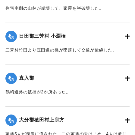
住宅南側の山林が崩壊して、家屋を半破壊した。
【出典：大分新聞 大正7年7月14日7面（13日夕刊）】
｜固有コード:
002680183
日田郡三芳村 小淵橋
三芳村竹田より豆田道の橋が墜落して交通が途絶した。
【出典：大分新聞 大正7年7月14日7面（13日夕刊）】
｜固有コード:
002680175
直入郡
鶴崎道路の破損が2か所あった。
【出典：大分新聞 大正7年7月14日7面（13日夕刊）】
｜固有コード:
002680176
大分郡稙田村上宗方
家族5人が濁流に流された。この家族の夫はじめ、4人は救助