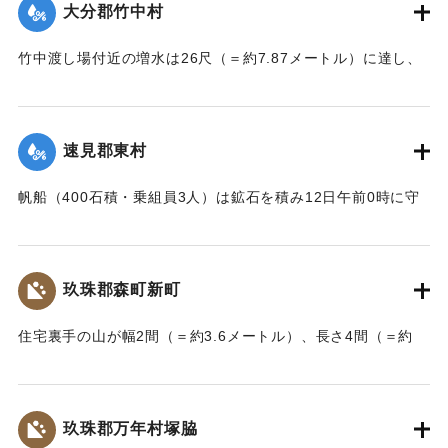
大分郡竹中村
りとめた。
【出典：大分新聞 大正7年7月14日7面（13日夕刊）】
竹中渡し場付近の増水は26尺（＝約7.87メートル）に達し、
竹中の人家は床上5尺（＝約1.5メートル）くらい浸水し、厩
｜固有コード:
002680179
舎・物置など流失した。なお、竹中中判田堀割10坪、竹中駅
付近で数十坪崩壊し交通途絶した。
速見郡東村
【出典：大分新聞 大正7年7月14日7面（13日夕刊）】
帆船（400石積・乗組員3人）は鉱石を積み12日午前0時に守
｜固有コード:
002680180
江港を出港、佐賀関港に向けて航行中、東村の沖合で難船沈
没しているところを同地の漁民に救助された。船価2500円の
損害、鉱石の価格は不明。
玖珠郡森町新町
【出典：大分新聞 大正7年7月14日7面（13日夕刊）】
住宅裏手の山が幅2間（＝約3.6メートル）、長さ4間（＝約
｜固有コード:
002680181
7.2メートル）崩壊し、2軒の家屋を押しつぶした。
【出典：大分新聞 大正7年7月14日7面（13日夕刊）】
玖珠郡万年村塚脇
｜固有コード:
002680182