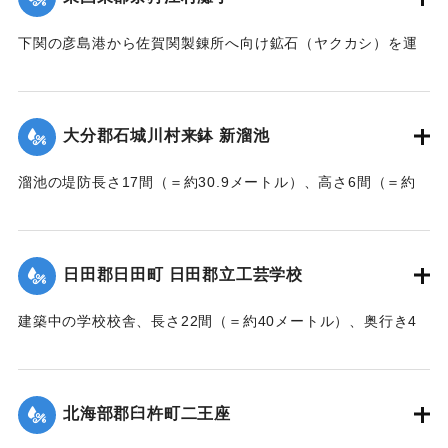
｜固有コード:
002680194
下関の彦島港から佐賀関製錬所へ向け鉱石（ヤクカシ）を運
んでいた和船、第二大見丸が暴風雨のため難破。それを奈狩
江村の漁業組合の2人が発見し、消防組と協力、現場へ決死者
7人選抜し現場へ急行させ、辛うじて救助した。
大分郡石城川村来鉢 新溜池
【出典：大分新聞 大正7年7月16日7面（15日夕刊）】
溜池の堤防長さ17間（＝約30.9メートル）、高さ6間（＝約
｜固有コード:
002680195
10.9メートル）が決壊し、水田6反歩が流失、荒廃した。損害
額は2000円の見込み。
【出典：大分新聞 大正7年7月16日7面（15日夕刊）】
日田郡日田町 日田郡立工芸学校
｜固有コード:
002680196
建築中の学校校舎、長さ22間（＝約40メートル）、奥行き4
間半（＝約8.18メートル）の1棟が暴風雨のため倒壊した。同
校舎は6分方しか竣成しておらず、損害は軽微だった。
【出典：大分新聞 大正7年7月16日7面（15日夕刊）】
北海部郡臼杵町二王座