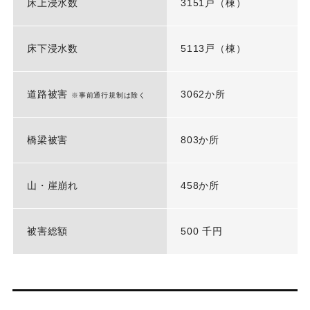
床上浸水数
3151戸（棟）
床下浸水数
5113戸（棟）
道路被害
3062か所
※事前通行規制は除く
橋梁被害
803か所
山・崖崩れ
458か所
被害総額
500 千円