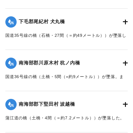
【出典：大分新聞 大正7年7月14日7面（13日夕刊）】
｜固有コード:
002680160
下毛郡尾紀村 犬丸橋
国道35号線の橋（石橋・27間（＝約49メートル））が墜落し
た。
【出典：大分新聞 大正7年7月14日7面（13日夕刊）】
南海部郡川原木村 杭ノ内橋
｜固有コード:
002680161
国道36号線の橋（土橋・5間（=約9メートル））が墜落。ま
た村内の道路は30間（=約54メートル）が破損し、交通途絶
になった。
【出典：大分新聞 大正7年7月14日7面（13日夕刊）】
南海部郡下堅田村 波越橋
｜固有コード:
002680152
蒲江道の橋（土橋・4間（＝約7.2メートル））が墜落した。
【出典：大分新聞 大正7年7月14日7面（13日夕刊）】