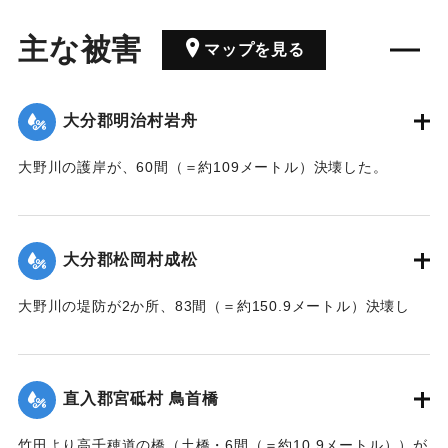
主な被害
マップを見る
大分郡明治村岩舟
大野川の護岸が、60間（＝約109メートル）決壊した。
【出典：大分新聞 大正7年7月17日3面（16日夕刊）】
｜固有コード:
002680207
大分郡松岡村成松
大野川の堤防が2か所、83間（＝約150.9メートル）決壊し
た。
【出典：大分新聞 大正7年7月17日3面（16日夕刊）】
直入郡宮砥村 鳥首橋
｜固有コード:
002680208
竹田より高千穂道の橋（土橋・6間（＝約10.9メートル））が