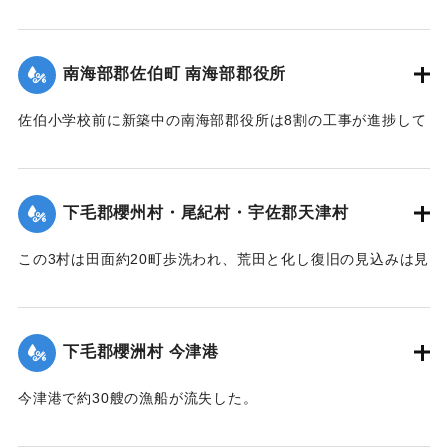
【出典：大分新聞 大正7年7月16日7面（15日夕刊）】
善後策を競技しているがいまだ結論は出ていない。
【出典：大分新聞 大正7年7月16日4面(15日夕刊)/16日7面
｜固有コード:
002680192
南海部郡佐伯町 南海部郡役所
（15日夕刊）】
佐伯小学校前に新築中の南海部郡役所は8割の工事が進捗して
｜固有コード:
002680191
いたが、12日未明轟然たる音響とともに倒壊し、木材、瓦の
破損が甚だしく、そのほか町内瓦壁などの剥脱崩壊したもの
が少なくなく、消防組を出して警戒につとめている。
下毛郡櫻州村・尾紀村・宇佐郡天津村
【出典：大分新聞 大正7年7月16日4面（15日夕刊）】
この3村は田面約20町歩洗われ、荒田と化し復旧の見込みは見
｜固有コード:
002680184
当がつかず、また半荒田となったところも約20町歩あった。
【出典：大分新聞 大正7年7月16日4面（15日夕刊）】
下毛郡櫻洲村 今津港
｜固有コード:
002680185
今津港で約30艘の漁船が流失した。
【出典：大分新聞 大正7年7月16日4面（15日夕刊）】