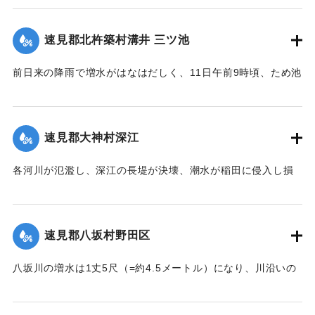
も押し流された。夫の50代の男性は同日午後11時に同村畑の
森字河原で遺体となり発見された。妻の40代の女性の遺体は
速見郡北杵築村溝井 三ツ池
13日正午になっても発見されていない。
【出典：大分新聞 大正7年7月14日4面（13日夕刊）】
前日来の降雨で増水がはなはだしく、11日午前9時頃、ため池
の堤防中央より決壊したために植付田1町5反あまりを押し流
｜固有コード:
002680138
し多額の損害が出た。区民総出で警戒したためそのほか2つの
ため池は無事だった。
速見郡大神村深江
【出典：大分新聞 大正7年7月14日4面（13日夕刊）】
各河川が氾濫し、深江の長堤が決壊、潮水が稲田に侵入し損
｜固有コード:
002680139
害が非常に大きく、村民数百名が駆けつけ応急工事を行って
いる。また浸水家屋が多数あり、光景は惨憺たるものがあ
る。また西浦川の石橋は墜落したところがあり、目下手当を
速見郡八坂村野田区
行っている。
【出典：大分新聞 大正7年7月14日4面（13日夕刊）】
八坂川の増水は1丈5尺（=約4.5メートル）になり、川沿いの
被害は少なくない模様で、野田区では目下工事中の養水溜池
｜固有コード:
002680140
の堤防が崩壊しつつあり、区民総出で防水中である。