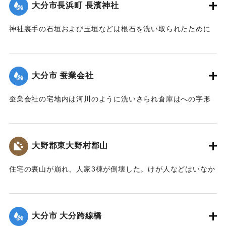
大分市長浜町 長濱神社
｜固有コード:
002680156
神社裏手の石垣および玉垣などは根石を洗い取られたために
全部崩壊し、神殿の一部地盤にも破損が生じた。
【出典：大分新聞 大正7年7月14日4面（13日夕刊）】
大分市 蚕業会社
｜固有コード:
002680148
蚕業会社の宅地内は河川のように洗いさられ倉庫はへの字形
に傾き、事務室の地盤は洗い流され、家屋は危険な状態にな
っている。
【出典：大分新聞 大正7年7月14日4面（13日夕刊）】
大野郡東大野村郡山
｜固有コード:
002680149
住宅の裏山が崩れ、人家3棟が倒壊した。けが人などはいなか
った。
【出典：大分新聞 大正7年7月14日4面（13日夕刊）】
大分市 大分跨線橋
｜固有コード:
002680150