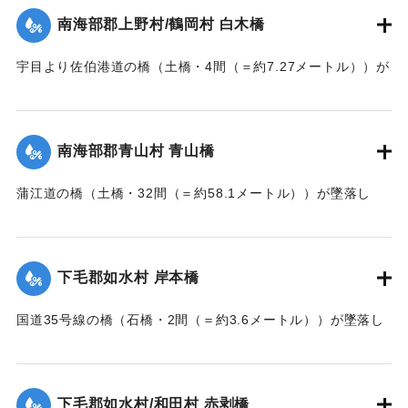
｜固有コード:
002680167
南海部郡上野村/鶴岡村 白木橋
宇目より佐伯港道の橋（土橋・4間（＝約7.27メートル））が
墜落した。
【出典：大分新聞 大正7年7月14日7面（13日夕刊）】
南海部郡青山村 青山橋
｜固有コード:
002680168
蒲江道の橋（土橋・32間（＝約58.1メートル））が墜落し
た。
【出典：大分新聞 大正7年7月14日7面（13日夕刊）】
下毛郡如水村 岸本橋
｜固有コード:
002680169
国道35号線の橋（石橋・2間（＝約3.6メートル））が墜落し
た。
【出典：大分新聞 大正7年7月14日7面（13日夕刊）】
下毛郡如水村/和田村 赤剥橋