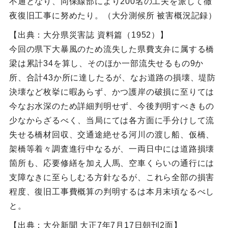
不通となり、同保線部により200名の工夫を派して徹
夜復旧工事に努めたり。（大分測候所 被害概況記録）
【出典：大分県災害誌 資料篇（1952）】
今回の県下大暴風のため流失した県費支弁に属する橋
梁は累計34を算し、そのほか一部流失せるもの9か
所、合計43か所に達したるが、なお道路の損壊、堤防
決壊など枚挙に暇あらず、かつ護岸の破損に至りては
今なお水深のため詳細判明せず、今後判明すべきもの
少なからざるべく、当局にては各方面に手分けして流
失せる橋材回収、交通途絶せる河川の渡し船、仮橋、
架橋等着々調査進行中なるが、一両日中には道路損壊
箇所も、応要修繕を加え人馬、空車くらいの通行には
支障なきに至らしむる方針なるが、これら全部の損害
程度、復旧工事費概算の判明するは本月末頃なるべし
と。
【出典：大分新聞 大正7年7月17日朝刊2面】