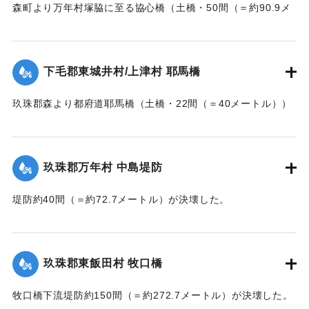
森町より万年村塚脇に至る協心橋（土橋・50間（＝約90.9メ
ートル））の約25間（＝約45.4メートル）が崩壊した。玖珠
郡内では堤防の破損箇所が多い。
下毛郡東城井村/上津村 耶馬橋
当初は渡し船で交通の便を図っていたが、一両日に仮橋の工
事に着手する。
玖珠郡森より都府道耶馬橋（土橋・22間（＝40メートル））
【出典：大分新聞 大正7年7月14日7面（13日夕刊）/17日朝
が流失した。
刊2面】
【出典：大分新聞 大正7年7月14日7面（13日夕刊）】
玖珠郡万年村 中島堤防
｜固有コード:
002680157
｜固有コード:
002680158
堤防約40間（＝約72.7メートル）が決壊した。
【出典：大分新聞 大正7年7月14日7面（13日夕刊）】
｜固有コード:
002680159
玖珠郡東飯田村 牧口橋
牧口橋下流堤防約150間（＝約272.7メートル）が決壊した。