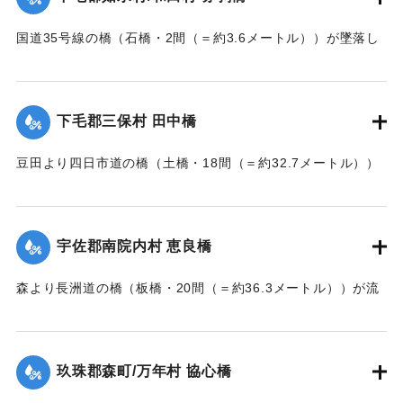
｜固有コード:
002680162
国道35号線の橋（石橋・2間（＝約3.6メートル））が墜落し
た。
【出典：大分新聞 大正7年7月14日7面（13日夕刊）】
下毛郡三保村 田中橋
｜固有コード:
002680163
豆田より四日市道の橋（土橋・18間（＝約32.7メートル））
が墜落した。
【出典：大分新聞 大正7年7月14日7面（13日夕刊）】
宇佐郡南院内村 恵良橋
｜固有コード:
002680164
森より長洲道の橋（板橋・20間（＝約36.3メートル））が流
失した。
【出典：大分新聞 大正7年7月14日7面（13日夕刊）】
玖珠郡森町/万年村 協心橋
｜固有コード:
002680165