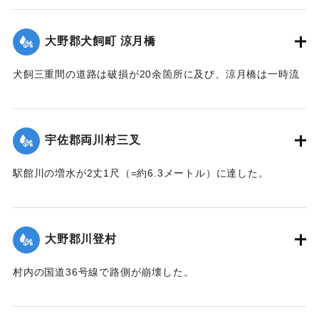
｜固有コード:
002680173
大野郡犬飼町 涼月橋
犬飼三重間の道路は破損が20余箇所に及び、涼月橋は一時流
失の危険があったが免れたものの、左岸の橋台が破損した。
【出典：大分新聞 大正7年7月14日7面（13日夕刊）】
宇佐郡両川村三叉
｜固有コード:
002680174
駅館川の増水が2丈1尺（=約6.3メートル）に達した。
【出典：大分新聞 大正7年7月14日7面（13日夕刊）】
｜固有コード:
002680166
大野郡川登村
村内の国道36号線で路側が崩壊した。
【出典：大分新聞 大正7年7月14日7面（13日夕刊）】