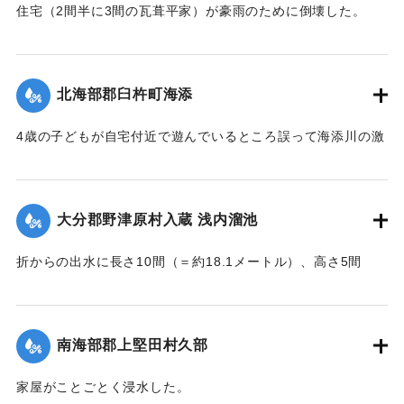
｜固有コード:
002680197
住宅（2間半に3間の瓦葺平家）が豪雨のために倒壊した。
【出典：大分新聞 大正7年7月16日4面（15日夕刊）】
｜固有コード:
002680189
北海部郡臼杵町海添
4歳の子どもが自宅付近で遊んでいるところ誤って海添川の激
流に墜落。浮沈しつつ3丁（＝約320メートル）あまり流され
ているところを付近の住民が発見、救助し応急手当を加えた
結果、ようやく蘇生し命に別条はなかった。
大分郡野津原村入蔵 浅内溜池
【出典：大分新聞 大正7年7月16日4面（15日夕刊）】
折からの出水に長さ10間（＝約18.1メートル）、高さ5間
｜固有コード:
002680190
（＝約9.09メートル）が決壊し、そのため逆巻く過水は同地
灌漑田50町歩中、1町歩を流失させ、数町歩に土砂を氾濫させ
た。損害額は約3万円の見込み。
南海部郡上堅田村久部
今回の決壊で溜池は貯水量が約3分の1になり、今後の灌漑
家屋がことごとく浸水した。
上、不足になるということで、溜池に関わる耕作者が会合し