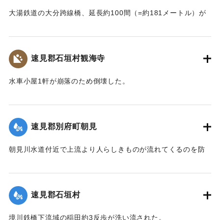
大湯鉄道の大分跨線橋、延長約100間（=約181メートル）が
崩壊したため、12日より全列車の運転を中止し、復旧工事に
着手しているが今日明日中の開通の見込みはない。
【出典：大分新聞 大正7年7月14日4面（13日夕刊）】
速見郡石垣村観海寺
｜固有コード:
002680151
水車小屋1軒が崩落のため倒壊した。
【出典：大分新聞 大正7年7月14日4面（13日夕刊）】
｜固有コード:
002680143
速見郡別府町朝見
朝見川水道付近で上流より人らしきものが流れてくるのを防
止作業中の男性が発見、濁流に身を挺して救助し、朝見病院
へ担ぎ込んだ。救助されたのは9歳の女の子で川筋を通行中に
誤って川に転落したものと判明し、親に引き渡された。この
速見郡石垣村
ほか、朝見筋では七島田が約2畝歩洗い流された。
【出典：大分新聞 大正7年7月14日4面（13日夕刊）】
境川鉄橋下流域の稲田約3反歩が洗い流された。