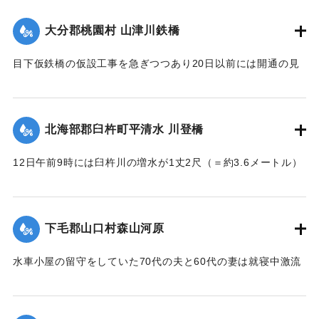
｜固有コード:
002680186
大分郡桃園村 山津川鉄橋
目下仮鉄橋の仮設工事を急ぎつつあり20日以前には開通の見
込み。それまでは山津川を徒歩連絡することで16日の一番列
車より全線運転を決定、徒歩区間は20鎖4町（＝約838.6メー
トル）で、山津川の両岸より各100尺（＝約30.3メートル）
北海部郡臼杵町平清水 川登橋
のはしごで昇降の便に備え、手荷物、小荷物、新聞雑誌その
ほか客車内に持ち込みうる荷持以外の積み込みの貨物は復旧
12日午前9時には臼杵川の増水が1丈2尺（＝約3.6メートル）
まで中止することとし、徒歩連絡のためこの両岸において停
に達し、橋の付近の家屋は全部浸水し、床上3-4尺（＝約90-
車する時間は約40分間の予定である。なお川岸に仮事務所を
120センチ）に達したため、臼杵署では首藤署長以下、全署員
作り、助役以下駅夫および運転事務所員が駐在し、電灯電話
が出動し、棟が浸かる程の激流を冒して危険区域の家族全部
をはじめ必要な設備をなしている。徒歩は極平易にして手荷
下毛郡山口村森山河原
を救助し、付近の山村材木店に収容した。
物は1個5銭で赤帽に託すことができる。
【出典：大分新聞 大正7年7月16日4面（15日夕刊）】
水車小屋の留守をしていた70代の夫と60代の妻は就寝中激流
【出典：大分新聞 大正7年7月16日4面（15日夕刊）】
のため水車ごと押し流され溺死した。この夫婦の40代の息子
｜固有コード:
002680188
も両親の身の上を心配し見回りに出たが、同じく押し流され
｜固有コード:
002680187
たが、その後、三保村善隆寺前で川岸に這い上がり一命をと