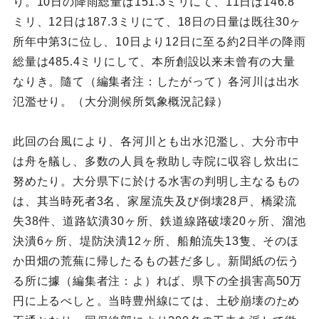
り。10日の降雨総量は151.3ミリにて、11日は146.8
ミリ、12日は187.3ミリにて、18日の日量は既往30ヶ
所年中第3に位し、10日より12日に至る約2日半の降雨
総量は485.4ミリにして、本所創設以来未曾有の大量
なりき。隨て（編集者注：したがって）各河川は出水
氾濫せり。（大分測候所気象概況記録）
此回の台風により、各河川とも出水氾濫し、大分市中
は舟を艤し、多数の人員を救助し寺院に収容し炊出に
努めたり。大分県下に於ける水害の判明し主なるもの
は、其当時死者3名、家屋流失及び倒壊28戸、橋梁流
失38件、道路缼潰30ヶ所、鉄道線路破壊20ヶ所、溜池
決潰6ヶ所、堤防決潰12ヶ所、船舶流失13隻、そのほ
か田畑の荒蕪に帰したるもの甚だ多し。新聞紙の伝う
る所に據（編集者注：よ）れば、県下の全損害高50万
円に上るべしと。当時豊州線にては、土砂崩壊のため