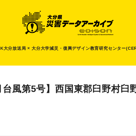
HK大分放送局 × 大分大学減災
・
復興デザイン教育研究センター(CER
月台風第5号】西国東郡臼野村臼野