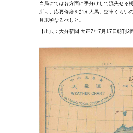
当局にては各方面に手分けして流失せる
所も、応要修繕を加え人馬、空車くらい
月末頃なるべしと。
【出典：大分新聞 大正7年7月17日朝刊2