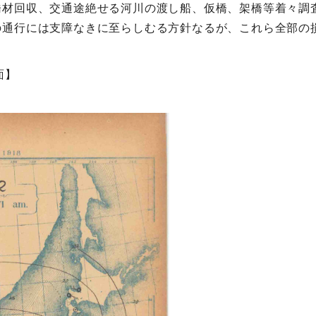
橋材回収、交通途絶せる河川の渡し船、仮橋、架橋等着々調
の通行には支障なきに至らしむる方針なるが、これら全部の
面】