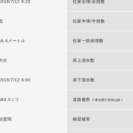
1918/7/12 8:20
住家全壊/全焼数
北
住家半壊/半焼数
16.6メートル
住家一部損壊数
大分
床上浸水数
1918/7/12 6:00
床下浸水数
584.3ミリ
道路被害
※事前通行規制は除く
佐賀関
橋梁被害