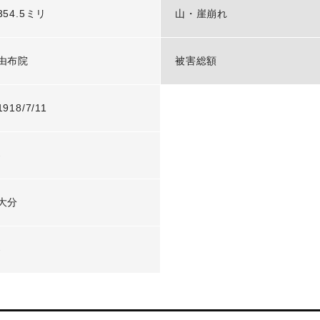
354.5ミリ
山・崖崩れ
由布院
被害総額
1918/7/11
-
大分
-