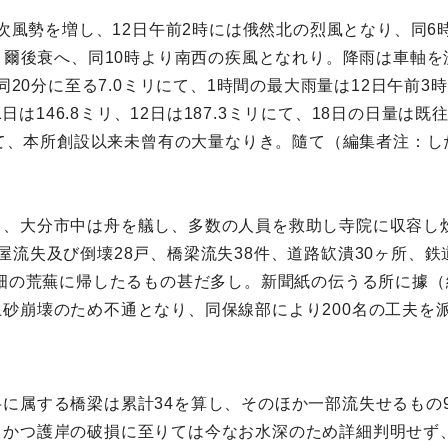
漸次風勢を増し、12日午前2時には俄然北の烈風となり、同6
し、爾後衰へ、同10時より南西の疾風となれり。降雨は車軸
同20分に至る7.0ミリにて、1時間の最大雨量は12日午前3時
1日は146.8ミリ、12日は187.3ミリにて、18日の日量は既
にして、本所創設以来未曾有の大量なりき。隨て（編集者注：
し、大分市中は舟を艤し、多数の人員を救助し寺院に収容し
流失及び倒壊28戸、橋梁流失38件、道路缼潰30ヶ所、鉄
田畑の荒蕪に帰したるもの甚だ多し。新聞紙の伝うる所に據（
砂崩壊のため不通となり、同保線部により200名の工夫を
に属する橋梁は累計34を算し、そのほか一部流失せるもの
、かつ護岸の破損に至りては今なお水深のため詳細判明せず