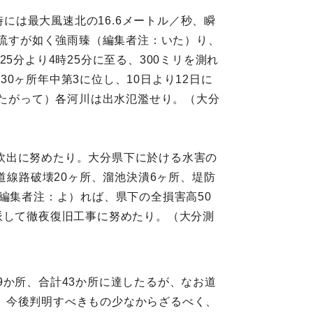
時には最大風速北の16.6メートル／秒、瞬
を流すが如く強雨臻（編集者注：いた）り、
25分より4時25分に至る、300ミリを測れ
往30ヶ所年中第3に位し、10日より12日に
したがって）各河川は出水氾濫せり。（大分
炊出に努めたり。大分県下に於ける水害の
道線路破壊20ヶ所、溜池決潰6ヶ所、堤防
編集者注：よ）れば、県下の全損害高50
派して徹夜復旧工事に努めたり。（大分測
9か所、合計43か所に達したるが、なお道
、今後判明すべきもの少なからざるべく、