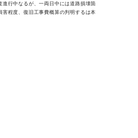
査進行中なるが、一両日中には道路損壊箇
損害程度、復旧工事費概算の判明するは本