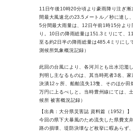
11日午後10時20分頃より豪雨降り注ぎ
間最大風速北の23.5メートル／秒に達
5分間最大雨量は、12日午前1時15分より
り。10日の降雨総量は151.3ミリにて、1
至る約2日半の降雨総量は485.4ミリ
測候所気象概況記録）
此回の台風により、各河川とも出水氾濫
判明し主なるものは、其当時死者3名、家屋
決潰12ヶ所、船舶流失13隻、そのほか
万円に上るべしと。当時豊州線にては、土
候所 被害概況記録）
【出典：大分県災害誌 資料篇（1952）】
今回の県下大暴風のため流失した県費支弁
路の損壊、堤防決壊など枚挙に暇あらず