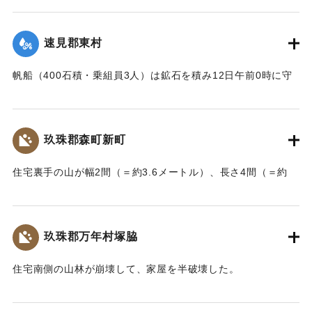
｜固有コード:
002680179
舎・物置など流失した。なお、竹中中判田堀割10坪、竹中駅
付近で数十坪崩壊し交通途絶した。
速見郡東村
【出典：大分新聞 大正7年7月14日7面（13日夕刊）】
帆船（400石積・乗組員3人）は鉱石を積み12日午前0時に守
｜固有コード:
002680180
江港を出港、佐賀関港に向けて航行中、東村の沖合で難船沈
没しているところを同地の漁民に救助された。船価2500円の
損害、鉱石の価格は不明。
玖珠郡森町新町
【出典：大分新聞 大正7年7月14日7面（13日夕刊）】
住宅裏手の山が幅2間（＝約3.6メートル）、長さ4間（＝約
｜固有コード:
002680181
7.2メートル）崩壊し、2軒の家屋を押しつぶした。
【出典：大分新聞 大正7年7月14日7面（13日夕刊）】
玖珠郡万年村塚脇
｜固有コード:
002680182
住宅南側の山林が崩壊して、家屋を半破壊した。
【出典：大分新聞 大正7年7月14日7面（13日夕刊）】