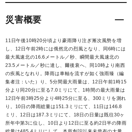
災害概要
11日午後10時20分頃より豪雨降り注ぎ漸次風勢を増
し、12日午前2時には俄然北の烈風となり、同6時には
最大風速北の16.6メートル／秒、瞬間最大風速北の
23.5メートル／秒に達し、爾後衰へ、同10時より南西
の疾風となれり。降雨は車軸を流すが如く強雨臻（編
集者注：いた）り、5分間最大雨量は、12日午前1時15
分より同20分に至る7.0ミリにて、1時間の最大雨量は
12日午前3時25分より4時25分に至る、300ミリを測れ
り。10日の降雨総量は151.3ミリにて、11日は146.8
ミリ、12日は187.3ミリにて、18日の日量は既往30ヶ
所年中第3に位し、10日より12日に至る約2日半の降雨
総量は485.4ミリにして、本所創設以来未曾有の大量