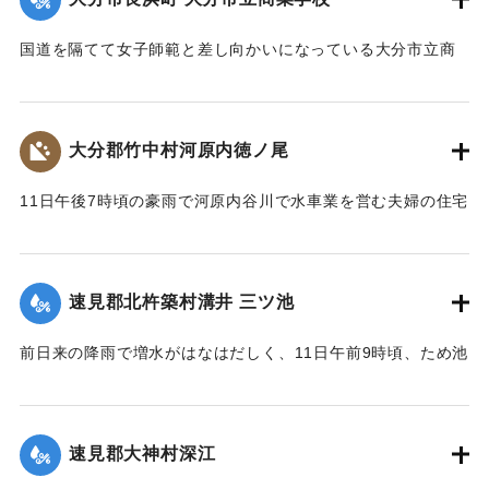
られている。
【出典：大分新聞 大正7年7月14日4面（13日夕刊）】
国道を隔てて女子師範と差し向かいになっている大分市立商
業学校の敷地は今回の出水での被害はなかったが、国道から
｜固有コード:
002680146
敷地に至る6,7間（=約10.9～12.7メートル）の道路は全部流
失し、付近の国道の一部も大損害を生じた。
大分郡竹中村河原内徳ノ尾
【出典：大分新聞 大正7年7月14日4面（13日夕刊）】
11日午後7時頃の豪雨で河原内谷川で水車業を営む夫婦の住宅
｜固有コード:
002680147
付近の崖の地盤が緩み、12日午前8時に突然崩壊、家屋もろと
も押し流された。夫の50代の男性は同日午後11時に同村畑の
森字河原で遺体となり発見された。妻の40代の女性の遺体は
速見郡北杵築村溝井 三ツ池
13日正午になっても発見されていない。
【出典：大分新聞 大正7年7月14日4面（13日夕刊）】
前日来の降雨で増水がはなはだしく、11日午前9時頃、ため池
の堤防中央より決壊したために植付田1町5反あまりを押し流
｜固有コード:
002680138
し多額の損害が出た。区民総出で警戒したためそのほか2つの
ため池は無事だった。
速見郡大神村深江
【出典：大分新聞 大正7年7月14日4面（13日夕刊）】