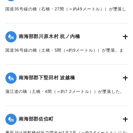
国道35号線の橋（石橋・27間（＝約49メートル））が墜落し
た。
【出典：大分新聞 大正7年7月14日7面（13日夕刊）】
南海部郡川原木村 杭ノ内橋
｜固有コード:
002680161
国道36号線の橋（土橋・5間（=約9メートル））が墜落。ま
た村内の道路は30間（=約54メートル）が破損し、交通途絶
になった。
【出典：大分新聞 大正7年7月14日7面（13日夕刊）】
南海部郡下堅田村 波越橋
｜固有コード:
002680152
蒲江道の橋（土橋・4間（＝約7.2メートル））が墜落した。
【出典：大分新聞 大正7年7月14日7面（13日夕刊）】
｜固有コード:
002680153
南海部郡佐伯町
番匠川は池船橋付近で増水が1丈2尺（＝約3.6メートル）にお