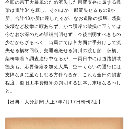
今回の県下大暴風のため流失した県費支弁に属する橋
梁は累計34を算し、そのほか一部流失せるもの9か
所、合計43か所に達したるが、なお道路の損壊、堤防
決壊など枚挙に暇あらず、かつ護岸の破損に至りては
今なお水深のため詳細判明せず、今後判明すべきもの
少なからざるべく、当局にては各方面に手分けして流
失せる橋材回収、交通途絶せる河川の渡し船、仮橋、
架橋等着々調査進行中なるが、一両日中には道路損壊
箇所も、応要修繕を加え人馬、空車くらいの通行には
支障なきに至らしむる方針なるが、これら全部の損害
程度、復旧工事費概算の判明するは本月末頃なるべし
と。
【出典：大分新聞 大正7年7月17日朝刊2面】