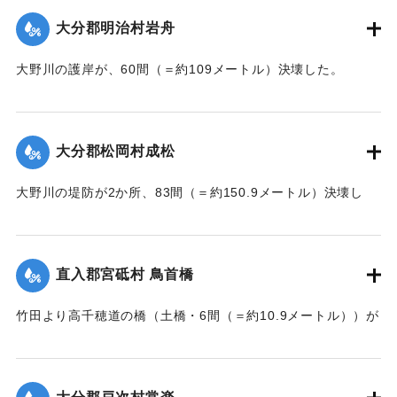
大分郡明治村岩舟
大野川の護岸が、60間（＝約109メートル）決壊した。
【出典：大分新聞 大正7年7月17日3面（16日夕刊）】
｜固有コード:
002680207
大分郡松岡村成松
大野川の堤防が2か所、83間（＝約150.9メートル）決壊し
た。
【出典：大分新聞 大正7年7月17日3面（16日夕刊）】
直入郡宮砥村 鳥首橋
｜固有コード:
002680208
竹田より高千穂道の橋（土橋・6間（＝約10.9メートル））が
流失した。
【出典：大分新聞 大正7年7月17日朝刊2面】