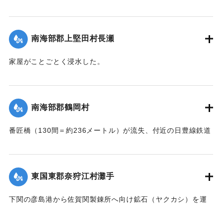
が流失した。
｜固有コード:
002680199
【出典：大分新聞 大正7年7月17日朝刊2面】
南海部郡上堅田村長瀬
｜固有コード:
002680201
家屋がことごとく浸水した。
【出典：大分新聞 大正7年7月16日7面（15日夕刊）】
｜固有コード:
002680193
南海部郡鶴岡村
番匠橋（130間＝約236メートル）が流失、付近の日豊線鉄道
工事も甚だしく水害を受けた。
【出典：大分新聞 大正7年7月16日7面（15日夕刊）】
東国東郡奈狩江村灘手
｜固有コード:
002680194
下関の彦島港から佐賀関製錬所へ向け鉱石（ヤクカシ）を運
んでいた和船、第二大見丸が暴風雨のため難破。それを奈狩