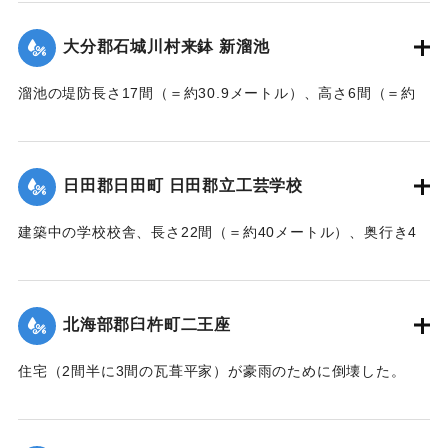
江村の漁業組合の2人が発見し、消防組と協力、現場へ決死者
7人選抜し現場へ急行させ、辛うじて救助した。
大分郡石城川村来鉢 新溜池
【出典：大分新聞 大正7年7月16日7面（15日夕刊）】
溜池の堤防長さ17間（＝約30.9メートル）、高さ6間（＝約
｜固有コード:
002680195
10.9メートル）が決壊し、水田6反歩が流失、荒廃した。損害
額は2000円の見込み。
【出典：大分新聞 大正7年7月16日7面（15日夕刊）】
日田郡日田町 日田郡立工芸学校
｜固有コード:
002680196
建築中の学校校舎、長さ22間（＝約40メートル）、奥行き4
間半（＝約8.18メートル）の1棟が暴風雨のため倒壊した。同
校舎は6分方しか竣成しておらず、損害は軽微だった。
【出典：大分新聞 大正7年7月16日7面（15日夕刊）】
北海部郡臼杵町二王座
｜固有コード:
002680197
住宅（2間半に3間の瓦葺平家）が豪雨のために倒壊した。
【出典：大分新聞 大正7年7月16日4面（15日夕刊）】