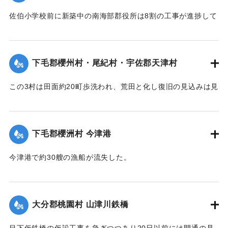
佐伯小学校前に新築中の南海部郡役所は8割の工事が進捗して
｜固有コード:
002680191
いたが、12日未明轟然たる音響とともに倒壊し、木材、瓦の
破損が甚だしく、そのほか町内瓦壁などの剥脱崩壊したもの
が少なくなく、消防組を出して警戒につとめている。
下毛郡櫻州村・尾紀村・宇佐郡天津村
【出典：大分新聞 大正7年7月16日4面（15日夕刊）】
この3村は田面約20町歩洗われ、荒田と化し復旧の見込みは見
｜固有コード:
002680184
当がつかず、また半荒田となったところも約20町歩あった。
【出典：大分新聞 大正7年7月16日4面（15日夕刊）】
下毛郡櫻洲村 今津港
｜固有コード:
002680185
今津港で約30艘の漁船が流失した。
【出典：大分新聞 大正7年7月16日4面（15日夕刊）】
｜固有コード:
002680186
大分郡桃園村 山津川鉄橋
目下仮鉄橋の仮設工事を急ぎつつあり20日以前には開通の見