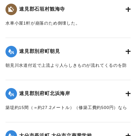
【出典：大分新聞 大正7年7月14日4面（13日夕刊）】
速見郡石垣村観海寺
｜固有コード:
002680151
水車小屋1軒が崩落のため倒壊した。
【出典：大分新聞 大正7年7月14日4面（13日夕刊）】
｜固有コード:
002680143
速見郡別府町朝見
朝見川水道付近で上流より人らしきものが流れてくるのを防
止作業中の男性が発見、濁流に身を挺して救助し、朝見病院
へ担ぎ込んだ。救助されたのは9歳の女の子で川筋を通行中に
誤って川に転落したものと判明し、親に引き渡された。この
速見郡別府町北浜海岸
ほか、朝見筋では七島田が約2畝歩洗い流された。
【出典：大分新聞 大正7年7月14日4面（13日夕刊）】
築堤約15間（＝約27.2メートル）（修築工費約500円）なら
びに道路が各所で多少の損壊、海水浴場の建物2棟、砂湯の建
｜固有コード:
002680144
物1棟が波に洗われたくらいで大きな被害はなかった。海岸道
路に打ち上げられたゴミや木片などは別府町役場より片付け
大分市長浜町 大分市立商業学校