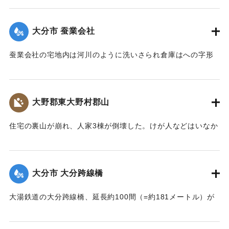
【出典：大分新聞 大正7年7月14日4面（13日夕刊）】
大分市 蚕業会社
｜固有コード:
002680148
蚕業会社の宅地内は河川のように洗いさられ倉庫はへの字形
に傾き、事務室の地盤は洗い流され、家屋は危険な状態にな
っている。
【出典：大分新聞 大正7年7月14日4面（13日夕刊）】
大野郡東大野村郡山
｜固有コード:
002680149
住宅の裏山が崩れ、人家3棟が倒壊した。けが人などはいなか
った。
【出典：大分新聞 大正7年7月14日4面（13日夕刊）】
大分市 大分跨線橋
｜固有コード:
002680150
大湯鉄道の大分跨線橋、延長約100間（=約181メートル）が
崩壊したため、12日より全列車の運転を中止し、復旧工事に
着手しているが今日明日中の開通の見込みはない。