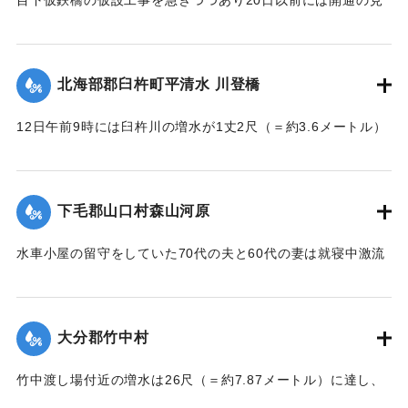
込み。それまでは山津川を徒歩連絡することで16日の一番列
車より全線運転を決定、徒歩区間は20鎖4町（＝約838.6メー
トル）で、山津川の両岸より各100尺（＝約30.3メートル）
北海部郡臼杵町平清水 川登橋
のはしごで昇降の便に備え、手荷物、小荷物、新聞雑誌その
ほか客車内に持ち込みうる荷持以外の積み込みの貨物は復旧
12日午前9時には臼杵川の増水が1丈2尺（＝約3.6メートル）
まで中止することとし、徒歩連絡のためこの両岸において停
に達し、橋の付近の家屋は全部浸水し、床上3-4尺（＝約90-
車する時間は約40分間の予定である。なお川岸に仮事務所を
120センチ）に達したため、臼杵署では首藤署長以下、全署員
作り、助役以下駅夫および運転事務所員が駐在し、電灯電話
が出動し、棟が浸かる程の激流を冒して危険区域の家族全部
をはじめ必要な設備をなしている。徒歩は極平易にして手荷
下毛郡山口村森山河原
を救助し、付近の山村材木店に収容した。
物は1個5銭で赤帽に託すことができる。
【出典：大分新聞 大正7年7月16日4面（15日夕刊）】
水車小屋の留守をしていた70代の夫と60代の妻は就寝中激流
【出典：大分新聞 大正7年7月16日4面（15日夕刊）】
のため水車ごと押し流され溺死した。この夫婦の40代の息子
｜固有コード:
002680188
も両親の身の上を心配し見回りに出たが、同じく押し流され
｜固有コード:
002680187
たが、その後、三保村善隆寺前で川岸に這い上がり一命をと
大分郡竹中村
りとめた。
【出典：大分新聞 大正7年7月14日7面（13日夕刊）】
竹中渡し場付近の増水は26尺（＝約7.87メートル）に達し、
竹中の人家は床上5尺（＝約1.5メートル）くらい浸水し、厩