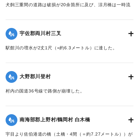
犬飼三重間の道路は破損が20余箇所に及び、涼月橋は一時流
失の危険があったが免れたものの、左岸の橋台が破損した。
【出典：大分新聞 大正7年7月14日7面（13日夕刊）】
宇佐郡両川村三叉
｜固有コード:
002680174
駅館川の増水が2丈1尺（=約6.3メートル）に達した。
【出典：大分新聞 大正7年7月14日7面（13日夕刊）】
｜固有コード:
002680166
大野郡川登村
村内の国道36号線で路側が崩壊した。
【出典：大分新聞 大正7年7月14日7面（13日夕刊）】
｜固有コード:
002680167
南海部郡上野村/鶴岡村 白木橋
宇目より佐伯港道の橋（土橋・4間（＝約7.27メートル））が