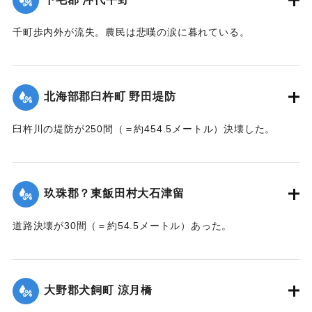
｜固有コード:
002680177
千町歩内外が流失。農民は悲嘆の涙に暮れている。
【出典：大分新聞 大正7年7月14日7面（13日夕刊）】
｜固有コード:
002680178
北海部郡臼杵町 野田堤防
臼杵川の堤防が250間（＝約454.5メートル）決壊した。
【出典：大分新聞 大正7年7月14日7面（13日夕刊）】
｜固有コード:
002680170
玖珠郡？東飯田村大石津留
道路決壊が30間（＝約54.5メートル）あった。
【出典：大分新聞 大正7年7月14日7面（13日夕刊）】
｜固有コード:
002680173
大野郡犬飼町 涼月橋