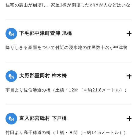
住宅の裏山が崩壊し、家屋1棟が倒壊したがけが人などはいな
かった。
【出典：大分新聞 大正7年7月16日7面（15日夕刊）】
下毛郡中津町萱津 旭橋
｜固有コード:
002680198
降りしきる豪雨をついて付近の浸水地の住民数十名が中津警
察署に殺到、旭橋の上の家屋の撤去を迫った。萱津付近の浸
水は明治26年の水害に比べても割合が大きく、浸水家屋が
200戸に及んでいるのは要するに排水地である橋の上に不自然
大野郡重岡村 柿木橋
な住宅を建築する許可を当局が出したためとして、その不当
命令をただし、被害を予防するために行政訴訟を提起しよう
宇目より佐伯港道の橋（土橋・12間（＝約21.8メートル））
と13日以来、住民の間で協議が進められてきたが、費用など
が流失した。
の問題で泣き寝入りの状態になっている。また町当局もこの
【出典：大分新聞 大正7年7月17日朝刊2面】
問題に対して冷然であることも遺憾であるとある被害住民は
憤慨している。
直入郡宮砥村 下戸橋
｜固有コード:
002680200
【出典：大分新聞 大正7年7月16日7面（15日夕刊）】
竹田より高千穂道の橋（土橋・８間（＝約14.5メートル））