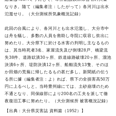
なりき。隨て（編集者注：したがって）各河川は出水
氾濫せり。（大分測候所気象概況記録）
此回の台風により、各河川とも出水氾濫し、大分市中
は舟を艤し、多数の人員を救助し寺院に収容し炊出に
努めたり。大分県下に於ける水害の判明し主なるもの
は、其当時死者3名、家屋流失及び倒壊28戸、橋梁流
失38件、道路缼潰30ヶ所、鉄道線路破壊20ヶ所、溜池
決潰6ヶ所、堤防決潰12ヶ所、船舶流失13隻、そのほ
か田畑の荒蕪に帰したるもの甚だ多し。新聞紙の伝う
る所に據（編集者注：よ）れば、県下の全損害高50万
円に上るべしと。当時豊州線にては、土砂崩壊のため
不通となり、同保線部により200名の工夫を派して徹
夜復旧工事に努めたり。（大分測候所 被害概況記録）
【出典：大分県災害誌 資料篇（1952）】