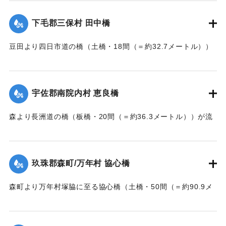
【出典：大分新聞 大正7年7月14日7面（13日夕刊）】
下毛郡三保村 田中橋
｜固有コード:
002680163
豆田より四日市道の橋（土橋・18間（＝約32.7メートル））
が墜落した。
【出典：大分新聞 大正7年7月14日7面（13日夕刊）】
宇佐郡南院内村 恵良橋
｜固有コード:
002680164
森より長洲道の橋（板橋・20間（＝約36.3メートル））が流
失した。
【出典：大分新聞 大正7年7月14日7面（13日夕刊）】
玖珠郡森町/万年村 協心橋
｜固有コード:
002680165
森町より万年村塚脇に至る協心橋（土橋・50間（＝約90.9メ
ートル））の約25間（＝約45.4メートル）が崩壊した。玖珠
郡内では堤防の破損箇所が多い。