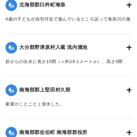
｜固有コード:
002680189
北海部郡臼杵町海添
4歳の子どもが自宅付近で遊んでいるところ誤って海添川の激
流に墜落。浮沈しつつ3丁（＝約320メートル）あまり流され
ているところを付近の住民が発見、救助し応急手当を加えた
結果、ようやく蘇生し命に別条はなかった。
大分郡野津原村入蔵 浅内溜池
【出典：大分新聞 大正7年7月16日4面（15日夕刊）】
折からの出水に長さ10間（＝約18.1メートル）、高さ5間
｜固有コード:
002680190
（＝約9.09メートル）が決壊し、そのため逆巻く過水は同地
灌漑田50町歩中、1町歩を流失させ、数町歩に土砂を氾濫させ
た。損害額は約3万円の見込み。
南海部郡上堅田村久部
今回の決壊で溜池は貯水量が約3分の1になり、今後の灌漑
家屋がことごとく浸水した。
上、不足になるということで、溜池に関わる耕作者が会合し
【出典：大分新聞 大正7年7月16日7面（15日夕刊）】
善後策を競技しているがいまだ結論は出ていない。
【出典：大分新聞 大正7年7月16日4面(15日夕刊)/16日7面
｜固有コード:
002680192
南海部郡佐伯町 南海部郡役所
（15日夕刊）】