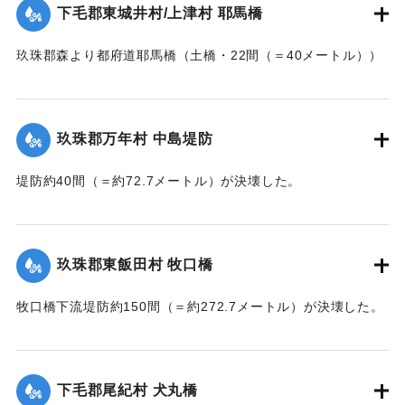
下毛郡東城井村/上津村 耶馬橋
当初は渡し船で交通の便を図っていたが、一両日に仮橋の工
事に着手する。
玖珠郡森より都府道耶馬橋（土橋・22間（＝40メートル））
【出典：大分新聞 大正7年7月14日7面（13日夕刊）/17日朝
が流失した。
刊2面】
【出典：大分新聞 大正7年7月14日7面（13日夕刊）】
玖珠郡万年村 中島堤防
｜固有コード:
002680157
｜固有コード:
002680158
堤防約40間（＝約72.7メートル）が決壊した。
【出典：大分新聞 大正7年7月14日7面（13日夕刊）】
｜固有コード:
002680159
玖珠郡東飯田村 牧口橋
牧口橋下流堤防約150間（＝約272.7メートル）が決壊した。
【出典：大分新聞 大正7年7月14日7面（13日夕刊）】
｜固有コード:
002680160
下毛郡尾紀村 犬丸橋