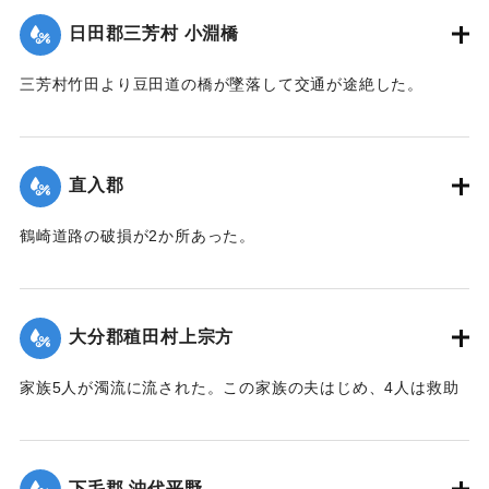
｜固有コード:
002680183
日田郡三芳村 小淵橋
三芳村竹田より豆田道の橋が墜落して交通が途絶した。
【出典：大分新聞 大正7年7月14日7面（13日夕刊）】
｜固有コード:
002680175
直入郡
鶴崎道路の破損が2か所あった。
【出典：大分新聞 大正7年7月14日7面（13日夕刊）】
｜固有コード:
002680176
大分郡稙田村上宗方
家族5人が濁流に流された。この家族の夫はじめ、4人は救助
されたが30代の妻は、この日の午後、瀧尾村羽田の裏道で死
体で発見された。
【出典：大分新聞 大正7年7月14日7面（13日夕刊）】
下毛郡 沖代平野