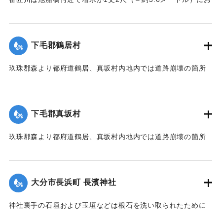
よび隣村の家屋や田畑に水の侵入が多く、人畜の死傷は不明
である。
濁流は平地の全部を洗い、市街は約3尺（＝約90センチ）の浸
下毛郡鶴居村
水があったが、正午より水勢がやや減じ、池船橋はかろうじ
て流失を免れた。田畑農作物の被害は甚だしく、電信電話不
玖珠郡森より都府道鶴居、真坂村内地内では道路崩壊の箇所
通、郵便物は局内および佐伯駅に停滞し、汽車線路破壊のた
が多く、車馬の交通が途絶している。
め発着は1日1回ないし2回のみになっている。
【出典：大分新聞 大正7年7月14日7面（13日夕刊）】
【出典：大分新聞 大正7年7月14日7面（13日夕刊）/大正7年
下毛郡真坂村
7月16日朝刊4面】
｜固有コード:
002680155
玖珠郡森より都府道鶴居、真坂村内地内では道路崩壊の箇所
｜固有コード:
002680154
が多く、車馬の交通が途絶している。
【出典：大分新聞 大正7年7月14日7面（13日夕刊）】
大分市長浜町 長濱神社
｜固有コード:
002680156
神社裏手の石垣および玉垣などは根石を洗い取られたために
全部崩壊し、神殿の一部地盤にも破損が生じた。