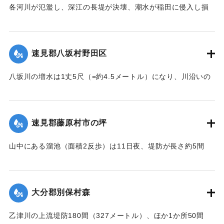
各河川が氾濫し、深江の長堤が決壊、潮水が稲田に侵入し損
｜固有コード:
002680139
害が非常に大きく、村民数百名が駆けつけ応急工事を行って
いる。また浸水家屋が多数あり、光景は惨憺たるものがあ
る。また西浦川の石橋は墜落したところがあり、目下手当を
速見郡八坂村野田区
行っている。
【出典：大分新聞 大正7年7月14日4面（13日夕刊）】
八坂川の増水は1丈5尺（=約4.5メートル）になり、川沿いの
被害は少なくない模様で、野田区では目下工事中の養水溜池
｜固有コード:
002680140
の堤防が崩壊しつつあり、区民総出で防水中である。
【出典：大分新聞 大正7年7月14日4面（13日夕刊）】
速見郡藤原村市の坪
｜固有コード:
002680141
山中にある溜池（面積2反歩）は11日夜、堤防が長さ約5間
（＝約9メートル）、高さ2間半（＝約4.5メートル）決壊し、
下流の田地1町3反歩を流失した。
【出典：大分新聞 大正7年7月14日4面（13日夕刊）】
大分郡別保村森
｜固有コード:
002680142
乙津川の上流堤防180間（327メートル）、ほか1か所50間