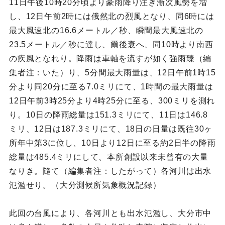
11日午後10時20分頃より豪雨降り注ぎ漸次風勢を増
し、12日午前2時には俄然北の烈風となり、同6時には
最大風速北の16.6メートル／秒、瞬間最大風速北の
23.5メートル／秒に達し、爾後衰へ、同10時より南西
の疾風となれり。降雨は車軸を流すが如く強雨臻（編
集者注：いた）り、5分間最大雨量は、12日午前1時15
分より同20分に至る7.0ミリにて、1時間の最大雨量は
12日午前3時25分より4時25分に至る、300ミリを測れ
り。10日の降雨総量は151.3ミリにて、11日は146.8
ミリ、12日は187.3ミリにて、18日の日量は既往30ヶ
所年中第3に位し、10日より12日に至る約2日半の降雨
総量は485.4ミリにして、本所創設以来未曾有の大量
なりき。隨て（編集者注：したがって）各河川は出水
氾濫せり。（大分測候所気象概況記録）
此回の台風により、各河川とも出水氾濫し、大分市中