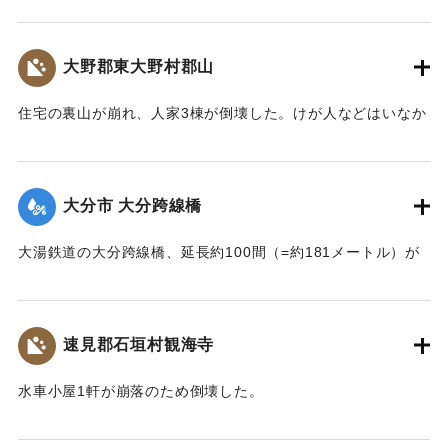
っている。
【出典：大分新聞 大正7年7月14日4面（13日夕刊）】
大野郡東大野村郡山
｜固有コード:
002680149
住宅の裏山が崩れ、人家3棟が倒壊した。けが人などはいなか
った。
【出典：大分新聞 大正7年7月14日4面（13日夕刊）】
大分市 大分跨線橋
｜固有コード:
002680150
大湯鉄道の大分跨線橋、延長約100間（=約181メートル）が
崩壊したため、12日より全列車の運転を中止し、復旧工事に
着手しているが今日明日中の開通の見込みはない。
【出典：大分新聞 大正7年7月14日4面（13日夕刊）】
速見郡石垣村観海寺
｜固有コード:
002680151
水車小屋1軒が崩落のため倒壊した。
【出典：大分新聞 大正7年7月14日4面（13日夕刊）】