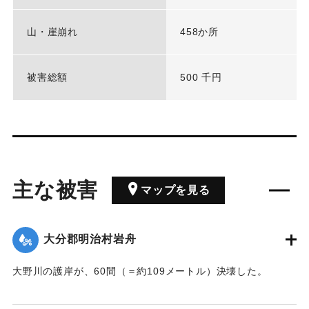
山・崖崩れ
458か所
被害総額
500 千円
主な被害
マップを見る
大分郡明治村岩舟
大野川の護岸が、60間（＝約109メートル）決壊した。
【出典：大分新聞 大正7年7月17日3面（16日夕刊）】