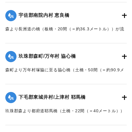
【出典：大分新聞 大正7年7月14日7面（13日夕刊）】
宇佐郡南院内村 恵良橋
｜固有コード:
002680164
森より長洲道の橋（板橋・20間（＝約36.3メートル））が流
失した。
【出典：大分新聞 大正7年7月14日7面（13日夕刊）】
玖珠郡森町/万年村 協心橋
｜固有コード:
002680165
森町より万年村塚脇に至る協心橋（土橋・50間（＝約90.9メ
ートル））の約25間（＝約45.4メートル）が崩壊した。玖珠
郡内では堤防の破損箇所が多い。
下毛郡東城井村/上津村 耶馬橋
当初は渡し船で交通の便を図っていたが、一両日に仮橋の工
事に着手する。
玖珠郡森より都府道耶馬橋（土橋・22間（＝40メートル））
【出典：大分新聞 大正7年7月14日7面（13日夕刊）/17日朝
が流失した。
刊2面】
【出典：大分新聞 大正7年7月14日7面（13日夕刊）】