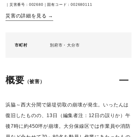
｜災害番号：002680｜固有コード：002680111
災害の詳細を見る →
市町村
別府市
大分市
概要
（被害）
浜脇～西大分間で築堤切取の崩壊が発生。いったんは
復旧したものの、13日（編集者注：12日の誤りか）午
後7時に約450坪が崩壊。大分保線区では作業員や消防
員など合わせて70～80名を動員し作業にあたったもの