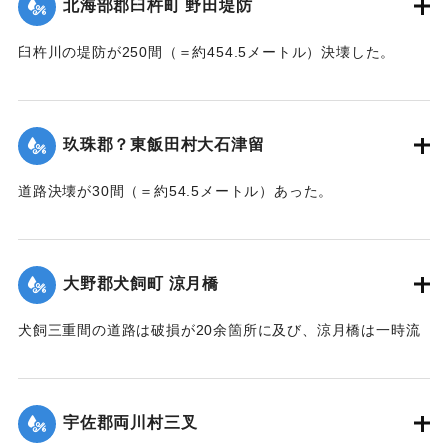
北海部郡臼杵町 野田堤防
臼杵川の堤防が250間（＝約454.5メートル）決壊した。
【出典：大分新聞 大正7年7月14日7面（13日夕刊）】
｜固有コード:
002680170
玖珠郡？東飯田村大石津留
道路決壊が30間（＝約54.5メートル）あった。
【出典：大分新聞 大正7年7月14日7面（13日夕刊）】
｜固有コード:
002680173
大野郡犬飼町 涼月橋
犬飼三重間の道路は破損が20余箇所に及び、涼月橋は一時流
失の危険があったが免れたものの、左岸の橋台が破損した。
【出典：大分新聞 大正7年7月14日7面（13日夕刊）】
宇佐郡両川村三叉
｜固有コード:
002680174