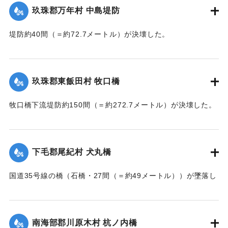
玖珠郡万年村 中島堤防
｜固有コード:
002680157
｜固有コード:
002680158
堤防約40間（＝約72.7メートル）が決壊した。
【出典：大分新聞 大正7年7月14日7面（13日夕刊）】
｜固有コード:
002680159
玖珠郡東飯田村 牧口橋
牧口橋下流堤防約150間（＝約272.7メートル）が決壊した。
【出典：大分新聞 大正7年7月14日7面（13日夕刊）】
｜固有コード:
002680160
下毛郡尾紀村 犬丸橋
国道35号線の橋（石橋・27間（＝約49メートル））が墜落し
た。
【出典：大分新聞 大正7年7月14日7面（13日夕刊）】
南海部郡川原木村 杭ノ内橋