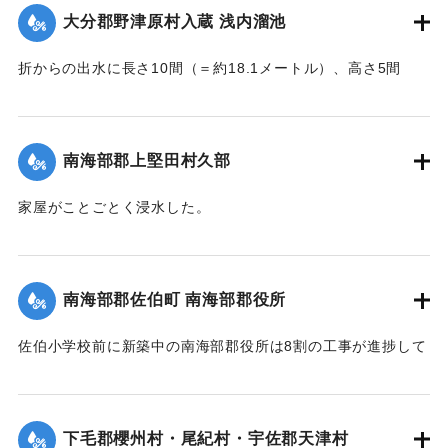
結果、ようやく蘇生し命に別条はなかった。
大分郡野津原村入蔵 浅内溜池
【出典：大分新聞 大正7年7月16日4面（15日夕刊）】
折からの出水に長さ10間（＝約18.1メートル）、高さ5間
｜固有コード:
002680190
（＝約9.09メートル）が決壊し、そのため逆巻く過水は同地
灌漑田50町歩中、1町歩を流失させ、数町歩に土砂を氾濫させ
た。損害額は約3万円の見込み。
南海部郡上堅田村久部
今回の決壊で溜池は貯水量が約3分の1になり、今後の灌漑
家屋がことごとく浸水した。
上、不足になるということで、溜池に関わる耕作者が会合し
【出典：大分新聞 大正7年7月16日7面（15日夕刊）】
善後策を競技しているがいまだ結論は出ていない。
【出典：大分新聞 大正7年7月16日4面(15日夕刊)/16日7面
｜固有コード:
002680192
南海部郡佐伯町 南海部郡役所
（15日夕刊）】
佐伯小学校前に新築中の南海部郡役所は8割の工事が進捗して
｜固有コード:
002680191
いたが、12日未明轟然たる音響とともに倒壊し、木材、瓦の
破損が甚だしく、そのほか町内瓦壁などの剥脱崩壊したもの
が少なくなく、消防組を出して警戒につとめている。
下毛郡櫻州村・尾紀村・宇佐郡天津村