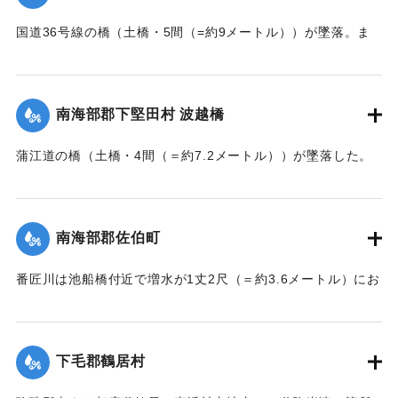
｜固有コード:
002680161
国道36号線の橋（土橋・5間（=約9メートル））が墜落。ま
た村内の道路は30間（=約54メートル）が破損し、交通途絶
になった。
【出典：大分新聞 大正7年7月14日7面（13日夕刊）】
南海部郡下堅田村 波越橋
｜固有コード:
002680152
蒲江道の橋（土橋・4間（＝約7.2メートル））が墜落した。
【出典：大分新聞 大正7年7月14日7面（13日夕刊）】
｜固有コード:
002680153
南海部郡佐伯町
番匠川は池船橋付近で増水が1丈2尺（＝約3.6メートル）にお
よび隣村の家屋や田畑に水の侵入が多く、人畜の死傷は不明
である。
濁流は平地の全部を洗い、市街は約3尺（＝約90センチ）の浸
下毛郡鶴居村
水があったが、正午より水勢がやや減じ、池船橋はかろうじ
て流失を免れた。田畑農作物の被害は甚だしく、電信電話不