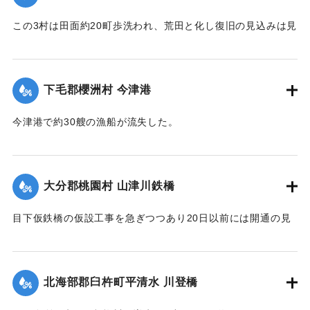
【出典：大分新聞 大正7年7月16日4面（15日夕刊）】
この3村は田面約20町歩洗われ、荒田と化し復旧の見込みは見
｜固有コード:
002680184
当がつかず、また半荒田となったところも約20町歩あった。
【出典：大分新聞 大正7年7月16日4面（15日夕刊）】
下毛郡櫻洲村 今津港
｜固有コード:
002680185
今津港で約30艘の漁船が流失した。
【出典：大分新聞 大正7年7月16日4面（15日夕刊）】
｜固有コード:
002680186
大分郡桃園村 山津川鉄橋
目下仮鉄橋の仮設工事を急ぎつつあり20日以前には開通の見
込み。それまでは山津川を徒歩連絡することで16日の一番列
車より全線運転を決定、徒歩区間は20鎖4町（＝約838.6メー
トル）で、山津川の両岸より各100尺（＝約30.3メートル）
北海部郡臼杵町平清水 川登橋
のはしごで昇降の便に備え、手荷物、小荷物、新聞雑誌その
ほか客車内に持ち込みうる荷持以外の積み込みの貨物は復旧