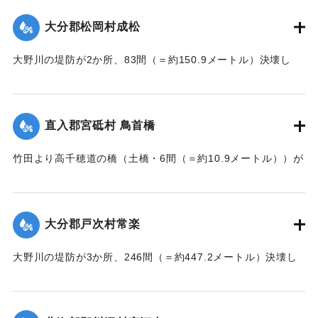
｜固有コード:
002680207
大分郡松岡村成松
大野川の堤防が2か所、83間（＝約150.9メートル）決壊し
た。
【出典：大分新聞 大正7年7月17日3面（16日夕刊）】
直入郡宮砥村 鳥首橋
｜固有コード:
002680208
竹田より高千穂道の橋（土橋・6間（＝約10.9メートル））が
流失した。
【出典：大分新聞 大正7年7月17日朝刊2面】
大分郡戸次村常楽
｜固有コード:
002680202
大野川の堤防が3か所、246間（＝約447.2メートル）決壊し
た。
【出典：大分新聞 大正7年7月17日3面（16日夕刊）】