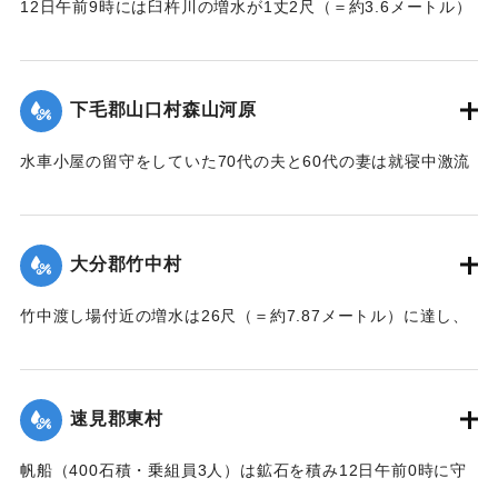
12日午前9時には臼杵川の増水が1丈2尺（＝約3.6メートル）
まで中止することとし、徒歩連絡のためこの両岸において停
に達し、橋の付近の家屋は全部浸水し、床上3-4尺（＝約90-
車する時間は約40分間の予定である。なお川岸に仮事務所を
120センチ）に達したため、臼杵署では首藤署長以下、全署員
作り、助役以下駅夫および運転事務所員が駐在し、電灯電話
が出動し、棟が浸かる程の激流を冒して危険区域の家族全部
をはじめ必要な設備をなしている。徒歩は極平易にして手荷
下毛郡山口村森山河原
を救助し、付近の山村材木店に収容した。
物は1個5銭で赤帽に託すことができる。
【出典：大分新聞 大正7年7月16日4面（15日夕刊）】
水車小屋の留守をしていた70代の夫と60代の妻は就寝中激流
【出典：大分新聞 大正7年7月16日4面（15日夕刊）】
のため水車ごと押し流され溺死した。この夫婦の40代の息子
｜固有コード:
002680188
も両親の身の上を心配し見回りに出たが、同じく押し流され
｜固有コード:
002680187
たが、その後、三保村善隆寺前で川岸に這い上がり一命をと
大分郡竹中村
りとめた。
【出典：大分新聞 大正7年7月14日7面（13日夕刊）】
竹中渡し場付近の増水は26尺（＝約7.87メートル）に達し、
竹中の人家は床上5尺（＝約1.5メートル）くらい浸水し、厩
｜固有コード:
002680179
舎・物置など流失した。なお、竹中中判田堀割10坪、竹中駅
付近で数十坪崩壊し交通途絶した。
速見郡東村
【出典：大分新聞 大正7年7月14日7面（13日夕刊）】
帆船（400石積・乗組員3人）は鉱石を積み12日午前0時に守
｜固有コード:
002680180
江港を出港、佐賀関港に向けて航行中、東村の沖合で難船沈