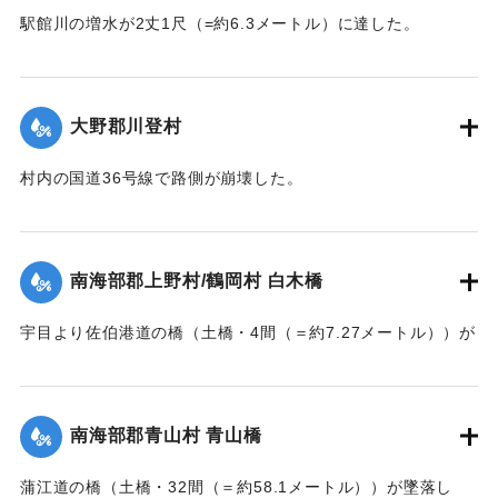
駅館川の増水が2丈1尺（=約6.3メートル）に達した。
【出典：大分新聞 大正7年7月14日7面（13日夕刊）】
｜固有コード:
002680166
大野郡川登村
村内の国道36号線で路側が崩壊した。
【出典：大分新聞 大正7年7月14日7面（13日夕刊）】
｜固有コード:
002680167
南海部郡上野村/鶴岡村 白木橋
宇目より佐伯港道の橋（土橋・4間（＝約7.27メートル））が
墜落した。
【出典：大分新聞 大正7年7月14日7面（13日夕刊）】
南海部郡青山村 青山橋
｜固有コード:
002680168
蒲江道の橋（土橋・32間（＝約58.1メートル））が墜落し