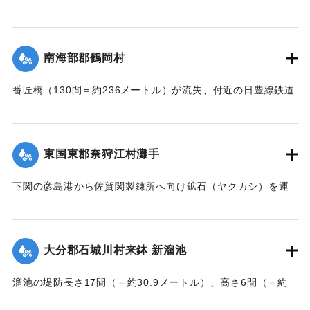
【出典：大分新聞 大正7年7月16日7面（15日夕刊）】
｜固有コード:
002680193
南海部郡鶴岡村
番匠橋（130間＝約236メートル）が流失、付近の日豊線鉄道
工事も甚だしく水害を受けた。
【出典：大分新聞 大正7年7月16日7面（15日夕刊）】
東国東郡奈狩江村灘手
｜固有コード:
002680194
下関の彦島港から佐賀関製錬所へ向け鉱石（ヤクカシ）を運
んでいた和船、第二大見丸が暴風雨のため難破。それを奈狩
江村の漁業組合の2人が発見し、消防組と協力、現場へ決死者
7人選抜し現場へ急行させ、辛うじて救助した。
大分郡石城川村来鉢 新溜池
【出典：大分新聞 大正7年7月16日7面（15日夕刊）】
溜池の堤防長さ17間（＝約30.9メートル）、高さ6間（＝約
｜固有コード:
002680195
10.9メートル）が決壊し、水田6反歩が流失、荒廃した。損害