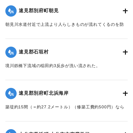
｜固有コード:
002680143
速見郡別府町朝見
朝見川水道付近で上流より人らしきものが流れてくるのを防
止作業中の男性が発見、濁流に身を挺して救助し、朝見病院
へ担ぎ込んだ。救助されたのは9歳の女の子で川筋を通行中に
誤って川に転落したものと判明し、親に引き渡された。この
速見郡石垣村
ほか、朝見筋では七島田が約2畝歩洗い流された。
【出典：大分新聞 大正7年7月14日4面（13日夕刊）】
境川鉄橋下流域の稲田約3反歩が洗い流された。
【出典：大分新聞 大正7年7月14日4面（13日夕刊）】
｜固有コード:
002680144
｜固有コード:
002680145
速見郡別府町北浜海岸
築堤約15間（＝約27.2メートル）（修築工費約500円）なら
びに道路が各所で多少の損壊、海水浴場の建物2棟、砂湯の建
物1棟が波に洗われたくらいで大きな被害はなかった。海岸道
路に打ち上げられたゴミや木片などは別府町役場より片付け