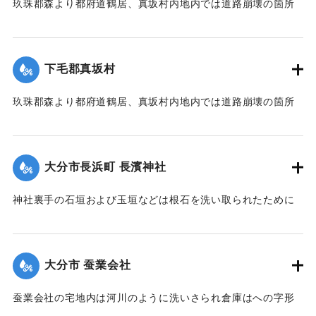
玖珠郡森より都府道鶴居、真坂村内地内では道路崩壊の箇所
通、郵便物は局内および佐伯駅に停滞し、汽車線路破壊のた
が多く、車馬の交通が途絶している。
め発着は1日1回ないし2回のみになっている。
【出典：大分新聞 大正7年7月14日7面（13日夕刊）】
【出典：大分新聞 大正7年7月14日7面（13日夕刊）/大正7年
下毛郡真坂村
7月16日朝刊4面】
｜固有コード:
002680155
玖珠郡森より都府道鶴居、真坂村内地内では道路崩壊の箇所
｜固有コード:
002680154
が多く、車馬の交通が途絶している。
【出典：大分新聞 大正7年7月14日7面（13日夕刊）】
大分市長浜町 長濱神社
｜固有コード:
002680156
神社裏手の石垣および玉垣などは根石を洗い取られたために
全部崩壊し、神殿の一部地盤にも破損が生じた。
【出典：大分新聞 大正7年7月14日4面（13日夕刊）】
大分市 蚕業会社
｜固有コード:
002680148
蚕業会社の宅地内は河川のように洗いさられ倉庫はへの字形
に傾き、事務室の地盤は洗い流され、家屋は危険な状態にな