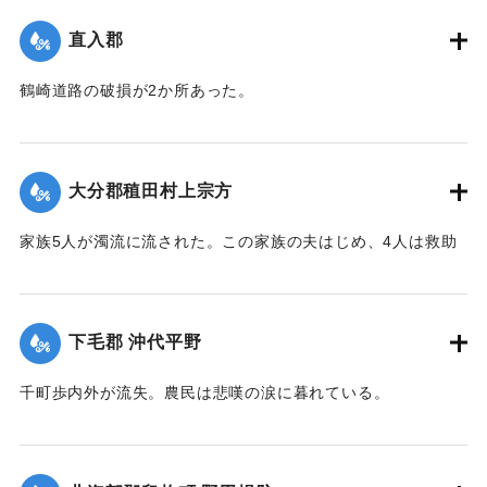
｜固有コード:
002680175
直入郡
鶴崎道路の破損が2か所あった。
【出典：大分新聞 大正7年7月14日7面（13日夕刊）】
｜固有コード:
002680176
大分郡稙田村上宗方
家族5人が濁流に流された。この家族の夫はじめ、4人は救助
されたが30代の妻は、この日の午後、瀧尾村羽田の裏道で死
体で発見された。
【出典：大分新聞 大正7年7月14日7面（13日夕刊）】
下毛郡 沖代平野
｜固有コード:
002680177
千町歩内外が流失。農民は悲嘆の涙に暮れている。
【出典：大分新聞 大正7年7月14日7面（13日夕刊）】
｜固有コード:
002680178