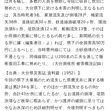
は舟を艤し、多数の人員を救助し寺院に収容し炊出に
努めたり。大分県下に於ける水害の判明し主なるもの
は、其当時死者3名、家屋流失及び倒壊28戸、橋梁流
失38件、道路缼潰30ヶ所、鉄道線路破壊20ヶ所、溜池
決潰6ヶ所、堤防決潰12ヶ所、船舶流失13隻、そのほ
か田畑の荒蕪に帰したるもの甚だ多し。新聞紙の伝う
る所に據（編集者注：よ）れば、県下の全損害高50万
円に上るべしと。当時豊州線にては、土砂崩壊のため
不通となり、同保線部により200名の工夫を派して徹
夜復旧工事に努めたり。（大分測候所 被害概況記録）
【出典：大分県災害誌 資料篇（1952）】
今回の県下大暴風のため流失した県費支弁に属する橋
梁は累計34を算し、そのほか一部流失せるもの9か
所、合計43か所に達したるが、なお道路の損壊、堤防
決壊など枚挙に暇あらず、かつ護岸の破損に至りては
今なお水深のため詳細判明せず、今後判明すべきもの