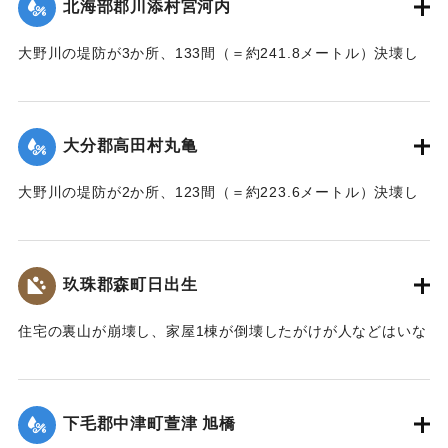
北海部郡川添村宮河内
｜固有コード:
002680204
大野川の堤防が3か所、133間（＝約241.8メートル）決壊し
た。
【出典：大分新聞 大正7年7月17日3面（16日夕刊）】
大分郡高田村丸亀
｜固有コード:
002680205
大野川の堤防が2か所、123間（＝約223.6メートル）決壊し
た。
【出典：大分新聞 大正7年7月17日3面（16日夕刊）】
玖珠郡森町日出生
｜固有コード:
002680206
住宅の裏山が崩壊し、家屋1棟が倒壊したがけが人などはいな
かった。
【出典：大分新聞 大正7年7月16日7面（15日夕刊）】
下毛郡中津町萱津 旭橋
｜固有コード:
002680198