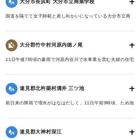
大分市長浜町 大分市立商業学校
られている。
【出典：大分新聞 大正7年7月14日4面（13日夕刊）】
国道を隔てて女子師範と差し向かいになっている大分市立商
業学校の敷地は今回の出水での被害はなかったが、国道から
｜固有コード:
002680146
敷地に至る6,7間（=約10.9～12.7メートル）の道路は全部流
失し、付近の国道の一部も大損害を生じた。
大分郡竹中村河原内徳ノ尾
【出典：大分新聞 大正7年7月14日4面（13日夕刊）】
11日午後7時頃の豪雨で河原内谷川で水車業を営む夫婦の住宅
｜固有コード:
002680147
付近の崖の地盤が緩み、12日午前8時に突然崩壊、家屋もろと
も押し流された。夫の50代の男性は同日午後11時に同村畑の
森字河原で遺体となり発見された。妻の40代の女性の遺体は
速見郡北杵築村溝井 三ツ池
13日正午になっても発見されていない。
【出典：大分新聞 大正7年7月14日4面（13日夕刊）】
前日来の降雨で増水がはなはだしく、11日午前9時頃、ため池
の堤防中央より決壊したために植付田1町5反あまりを押し流
｜固有コード:
002680138
し多額の損害が出た。区民総出で警戒したためそのほか2つの
ため池は無事だった。
速見郡大神村深江
【出典：大分新聞 大正7年7月14日4面（13日夕刊）】