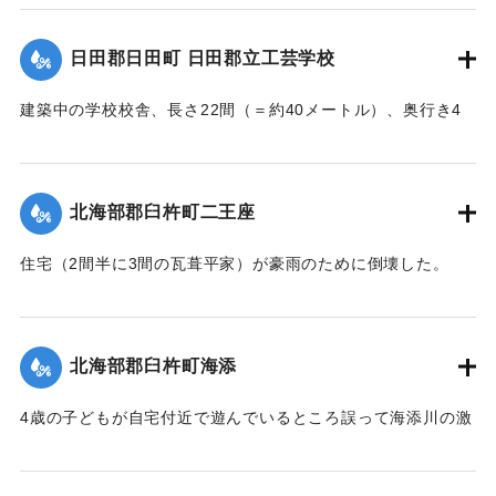
額は2000円の見込み。
【出典：大分新聞 大正7年7月16日7面（15日夕刊）】
日田郡日田町 日田郡立工芸学校
｜固有コード:
002680196
建築中の学校校舎、長さ22間（＝約40メートル）、奥行き4
間半（＝約8.18メートル）の1棟が暴風雨のため倒壊した。同
校舎は6分方しか竣成しておらず、損害は軽微だった。
【出典：大分新聞 大正7年7月16日7面（15日夕刊）】
北海部郡臼杵町二王座
｜固有コード:
002680197
住宅（2間半に3間の瓦葺平家）が豪雨のために倒壊した。
【出典：大分新聞 大正7年7月16日4面（15日夕刊）】
｜固有コード:
002680189
北海部郡臼杵町海添
4歳の子どもが自宅付近で遊んでいるところ誤って海添川の激
流に墜落。浮沈しつつ3丁（＝約320メートル）あまり流され
ているところを付近の住民が発見、救助し応急手当を加えた