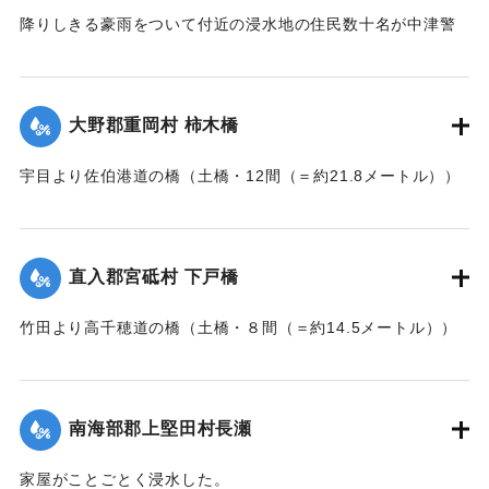
降りしきる豪雨をついて付近の浸水地の住民数十名が中津警
察署に殺到、旭橋の上の家屋の撤去を迫った。萱津付近の浸
水は明治26年の水害に比べても割合が大きく、浸水家屋が
200戸に及んでいるのは要するに排水地である橋の上に不自然
大野郡重岡村 柿木橋
な住宅を建築する許可を当局が出したためとして、その不当
命令をただし、被害を予防するために行政訴訟を提起しよう
宇目より佐伯港道の橋（土橋・12間（＝約21.8メートル））
と13日以来、住民の間で協議が進められてきたが、費用など
が流失した。
の問題で泣き寝入りの状態になっている。また町当局もこの
【出典：大分新聞 大正7年7月17日朝刊2面】
問題に対して冷然であることも遺憾であるとある被害住民は
憤慨している。
直入郡宮砥村 下戸橋
｜固有コード:
002680200
【出典：大分新聞 大正7年7月16日7面（15日夕刊）】
竹田より高千穂道の橋（土橋・８間（＝約14.5メートル））
が流失した。
｜固有コード:
002680199
【出典：大分新聞 大正7年7月17日朝刊2面】
南海部郡上堅田村長瀬
｜固有コード:
002680201
家屋がことごとく浸水した。