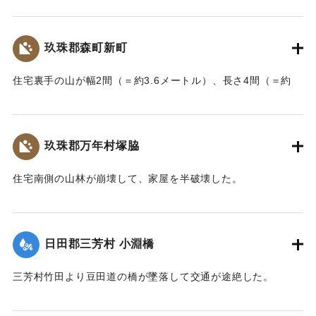
没しているところを同地の漁民に救助された。船価2500円の
損害、鉱石の価格は不明。
玖珠郡森町新町
【出典：大分新聞 大正7年7月14日7面（13日夕刊）】
住宅裏手の山が幅2間（＝約3.6メートル）、長さ4間（＝約
｜固有コード:
002680181
7.2メートル）崩壊し、2軒の家屋を押しつぶした。
【出典：大分新聞 大正7年7月14日7面（13日夕刊）】
玖珠郡万年村塚脇
｜固有コード:
002680182
住宅南側の山林が崩壊して、家屋を半破壊した。
【出典：大分新聞 大正7年7月14日7面（13日夕刊）】
｜固有コード:
002680183
日田郡三芳村 小淵橋
三芳村竹田より豆田道の橋が墜落して交通が途絶した。
【出典：大分新聞 大正7年7月14日7面（13日夕刊）】