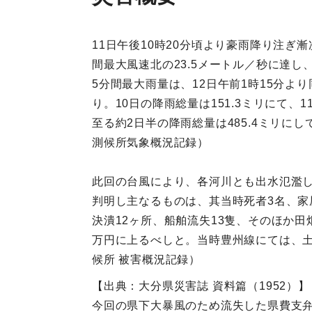
11日午後10時20分頃より豪雨降り注ぎ
間最大風速北の23.5メートル／秒に達
5分間最大雨量は、12日午前1時15分より
り。10日の降雨総量は151.3ミリにて、1
至る約2日半の降雨総量は485.4ミリ
測候所気象概況記録）
此回の台風により、各河川とも出水氾濫
判明し主なるものは、其当時死者3名、家屋
決潰12ヶ所、船舶流失13隻、そのほか
万円に上るべしと。当時豊州線にては、土
候所 被害概況記録）
【出典：大分県災害誌 資料篇（1952）】
今回の県下大暴風のため流失した県費支弁