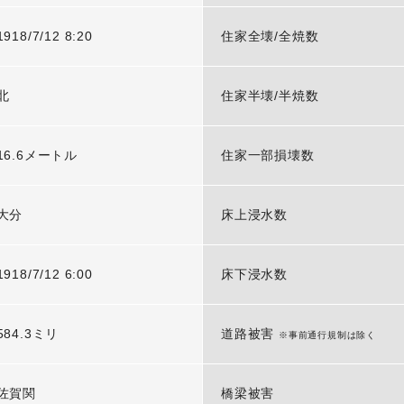
1918/7/12 8:20
住家全壊/全焼数
北
住家半壊/半焼数
16.6メートル
住家一部損壊数
大分
床上浸水数
1918/7/12 6:00
床下浸水数
584.3ミリ
道路被害
※事前通行規制は除く
佐賀関
橋梁被害