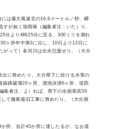
時には最大風速北の16.6メートル／秒、瞬
を流すが如く強雨臻（編集者注：いた）り、
25分より4時25分に至る、300ミリを測れ
往30ヶ所年中第3に位し、10日より12日に
したがって）各河川は出水氾濫せり。（大分
炊出に努めたり。大分県下に於ける水害の
道線路破壊20ヶ所、溜池決潰6ヶ所、堤防
編集者注：よ）れば、県下の全損害高50
派して徹夜復旧工事に努めたり。（大分測
9か所、合計43か所に達したるが、なお道