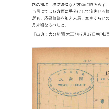
路の損壊、堤防決壊など枚挙に暇あらず
当局にては各方面に手分けして流失せる
所も、応要修繕を加え人馬、空車くらい
月末頃なるべしと。
【出典：大分新聞 大正7年7月17日朝刊2