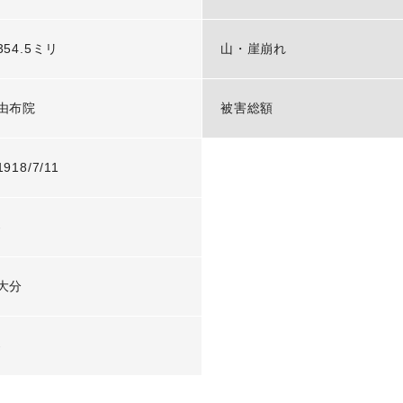
354.5ミリ
山・崖崩れ
由布院
被害総額
1918/7/11
-
大分
-