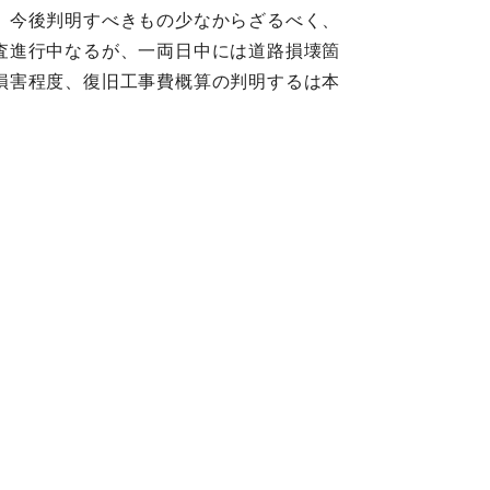
、今後判明すべきもの少なからざるべく、
査進行中なるが、一両日中には道路損壊箇
損害程度、復旧工事費概算の判明するは本