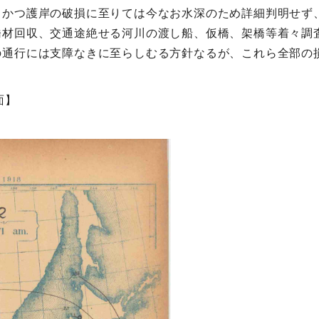
、かつ護岸の破損に至りては今なお水深のため詳細判明せず
橋材回収、交通途絶せる河川の渡し船、仮橋、架橋等着々調
の通行には支障なきに至らしむる方針なるが、これら全部の
面】