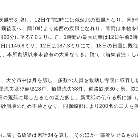
漸次風勢を増し、12日午前2時には俄然北の烈風となり、同6
し、爾後衰へ、同10時より南西の疾風となれり。降雨は車軸
同20分に至る7.0ミリにて、1時間の最大雨量は12日午前3時
1日は146.8ミリ、12日は187.3ミリにて、18日の日量は既
にして、本所創設以来未曾有の大量なりき。隨て（編集者注：
し、大分市中は舟を艤し、多数の人員を救助し寺院に収容し
流失及び倒壊28戸、橋梁流失38件、道路缼潰30ヶ所、鉄
田畑の荒蕪に帰したるもの甚だ多し。新聞紙の伝うる所に據（
砂崩壊のため不通となり、同保線部により200名の工夫を
に属する橋梁は累計34を算し、そのほか一部流失せるもの