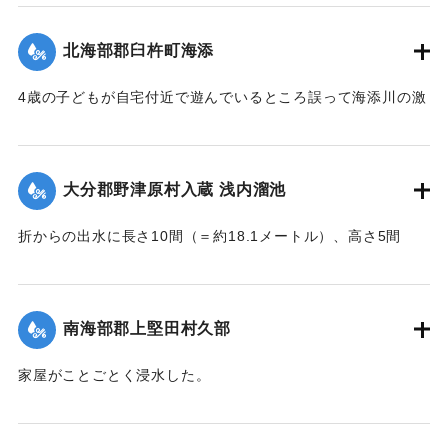
｜固有コード:
002680189
北海部郡臼杵町海添
4歳の子どもが自宅付近で遊んでいるところ誤って海添川の激
流に墜落。浮沈しつつ3丁（＝約320メートル）あまり流され
ているところを付近の住民が発見、救助し応急手当を加えた
結果、ようやく蘇生し命に別条はなかった。
大分郡野津原村入蔵 浅内溜池
【出典：大分新聞 大正7年7月16日4面（15日夕刊）】
折からの出水に長さ10間（＝約18.1メートル）、高さ5間
｜固有コード:
002680190
（＝約9.09メートル）が決壊し、そのため逆巻く過水は同地
灌漑田50町歩中、1町歩を流失させ、数町歩に土砂を氾濫させ
た。損害額は約3万円の見込み。
南海部郡上堅田村久部
今回の決壊で溜池は貯水量が約3分の1になり、今後の灌漑
家屋がことごとく浸水した。
上、不足になるということで、溜池に関わる耕作者が会合し
【出典：大分新聞 大正7年7月16日7面（15日夕刊）】
善後策を競技しているがいまだ結論は出ていない。
【出典：大分新聞 大正7年7月16日4面(15日夕刊)/16日7面