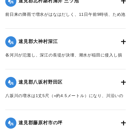
速見郡北杵築村溝井 三ツ池
13日正午になっても発見されていない。
【出典：大分新聞 大正7年7月14日4面（13日夕刊）】
前日来の降雨で増水がはなはだしく、11日午前9時頃、ため池
の堤防中央より決壊したために植付田1町5反あまりを押し流
｜固有コード:
002680138
し多額の損害が出た。区民総出で警戒したためそのほか2つの
ため池は無事だった。
速見郡大神村深江
【出典：大分新聞 大正7年7月14日4面（13日夕刊）】
各河川が氾濫し、深江の長堤が決壊、潮水が稲田に侵入し損
｜固有コード:
002680139
害が非常に大きく、村民数百名が駆けつけ応急工事を行って
いる。また浸水家屋が多数あり、光景は惨憺たるものがあ
る。また西浦川の石橋は墜落したところがあり、目下手当を
速見郡八坂村野田区
行っている。
【出典：大分新聞 大正7年7月14日4面（13日夕刊）】
八坂川の増水は1丈5尺（=約4.5メートル）になり、川沿いの
被害は少なくない模様で、野田区では目下工事中の養水溜池
｜固有コード:
002680140
の堤防が崩壊しつつあり、区民総出で防水中である。
【出典：大分新聞 大正7年7月14日4面（13日夕刊）】
速見郡藤原村市の坪