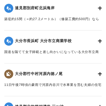
｜固有コード:
002680145
速見郡別府町北浜海岸
築堤約15間（＝約27.2メートル）（修築工費約500円）なら
びに道路が各所で多少の損壊、海水浴場の建物2棟、砂湯の建
物1棟が波に洗われたくらいで大きな被害はなかった。海岸道
路に打ち上げられたゴミや木片などは別府町役場より片付け
大分市長浜町 大分市立商業学校
られている。
【出典：大分新聞 大正7年7月14日4面（13日夕刊）】
国道を隔てて女子師範と差し向かいになっている大分市立商
業学校の敷地は今回の出水での被害はなかったが、国道から
｜固有コード:
002680146
敷地に至る6,7間（=約10.9～12.7メートル）の道路は全部流
失し、付近の国道の一部も大損害を生じた。
大分郡竹中村河原内徳ノ尾
【出典：大分新聞 大正7年7月14日4面（13日夕刊）】
11日午後7時頃の豪雨で河原内谷川で水車業を営む夫婦の住宅
｜固有コード:
002680147
付近の崖の地盤が緩み、12日午前8時に突然崩壊、家屋もろと
も押し流された。夫の50代の男性は同日午後11時に同村畑の
森字河原で遺体となり発見された。妻の40代の女性の遺体は