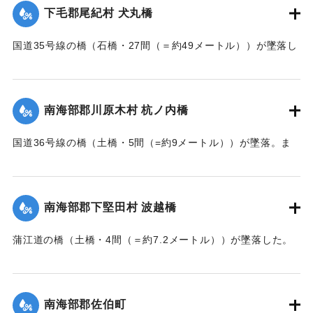
｜固有コード:
002680160
下毛郡尾紀村 犬丸橋
国道35号線の橋（石橋・27間（＝約49メートル））が墜落し
た。
【出典：大分新聞 大正7年7月14日7面（13日夕刊）】
南海部郡川原木村 杭ノ内橋
｜固有コード:
002680161
国道36号線の橋（土橋・5間（=約9メートル））が墜落。ま
た村内の道路は30間（=約54メートル）が破損し、交通途絶
になった。
【出典：大分新聞 大正7年7月14日7面（13日夕刊）】
南海部郡下堅田村 波越橋
｜固有コード:
002680152
蒲江道の橋（土橋・4間（＝約7.2メートル））が墜落した。
【出典：大分新聞 大正7年7月14日7面（13日夕刊）】
｜固有コード:
002680153
南海部郡佐伯町