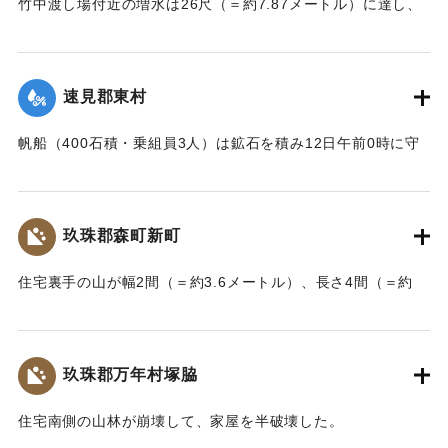
竹中渡し場付近の増水は26尺（＝約7.87メートル）に達し、
竹中の人家は床上5尺（＝約1.5メートル）くらい浸水し、厩
｜固有コード:
002680179
舎・物置など流失した。なお、竹中中判田堀割10坪、竹中駅
付近で数十坪崩壊し交通途絶した。
速見郡東村
【出典：大分新聞 大正7年7月14日7面（13日夕刊）】
帆船（400石積・乗組員3人）は鉱石を積み12日午前0時に守
｜固有コード:
002680180
江港を出港、佐賀関港に向けて航行中、東村の沖合で難船沈
没しているところを同地の漁民に救助された。船価2500円の
損害、鉱石の価格は不明。
玖珠郡森町新町
【出典：大分新聞 大正7年7月14日7面（13日夕刊）】
住宅裏手の山が幅2間（＝約3.6メートル）、長さ4間（＝約
｜固有コード:
002680181
7.2メートル）崩壊し、2軒の家屋を押しつぶした。
【出典：大分新聞 大正7年7月14日7面（13日夕刊）】
玖珠郡万年村塚脇
｜固有コード:
002680182
住宅南側の山林が崩壊して、家屋を半破壊した。