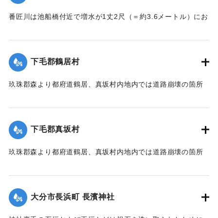
番匠川は池船橋付近で増水が1丈2尺（＝約3.6メートル）にお
よび隣村の家屋や田畑に水の侵入が多く、人畜の死傷は不明
である。
濁流は平地の全部を洗い、市街は約3尺（＝約90センチ）の浸
下毛郡鶴居村
水があったが、正午より水勢がやや減じ、池船橋はかろうじ
て流失を免れた。田畑農作物の被害は甚だしく、電信電話不
玖珠郡森より都府道鶴居、真坂村内地内では道路崩壊の箇所
通、郵便物は局内および佐伯駅に停滞し、汽車線路破壊のた
が多く、車馬の交通が途絶している。
め発着は1日1回ないし2回のみになっている。
【出典：大分新聞 大正7年7月14日7面（13日夕刊）】
【出典：大分新聞 大正7年7月14日7面（13日夕刊）/大正7年
下毛郡真坂村
7月16日朝刊4面】
｜固有コード:
002680155
玖珠郡森より都府道鶴居、真坂村内地内では道路崩壊の箇所
｜固有コード:
002680154
が多く、車馬の交通が途絶している。
【出典：大分新聞 大正7年7月14日7面（13日夕刊）】
大分市長浜町 長濱神社
｜固有コード:
002680156