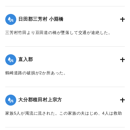
【出典：大分新聞 大正7年7月14日7面（13日夕刊）】
｜固有コード:
002680183
日田郡三芳村 小淵橋
三芳村竹田より豆田道の橋が墜落して交通が途絶した。
【出典：大分新聞 大正7年7月14日7面（13日夕刊）】
｜固有コード:
002680175
直入郡
鶴崎道路の破損が2か所あった。
【出典：大分新聞 大正7年7月14日7面（13日夕刊）】
｜固有コード:
002680176
大分郡稙田村上宗方
家族5人が濁流に流された。この家族の夫はじめ、4人は救助
されたが30代の妻は、この日の午後、瀧尾村羽田の裏道で死
体で発見された。