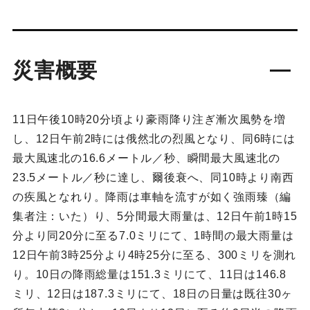
災害概要
11日午後10時20分頃より豪雨降り注ぎ漸次風勢を増
し、12日午前2時には俄然北の烈風となり、同6時には
最大風速北の16.6メートル／秒、瞬間最大風速北の
23.5メートル／秒に達し、爾後衰へ、同10時より南西
の疾風となれり。降雨は車軸を流すが如く強雨臻（編
集者注：いた）り、5分間最大雨量は、12日午前1時15
分より同20分に至る7.0ミリにて、1時間の最大雨量は
12日午前3時25分より4時25分に至る、300ミリを測れ
り。10日の降雨総量は151.3ミリにて、11日は146.8
ミリ、12日は187.3ミリにて、18日の日量は既往30ヶ