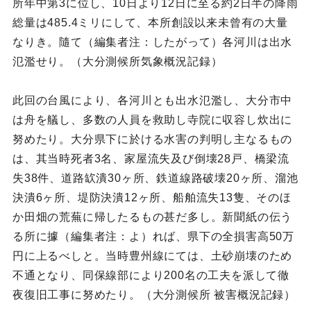
所年中第3に位し、10日より12日に至る約2日半の降雨
総量は485.4ミリにして、本所創設以来未曾有の大量
なりき。隨て（編集者注：したがって）各河川は出水
氾濫せり。（大分測候所気象概況記録）
此回の台風により、各河川とも出水氾濫し、大分市中
は舟を艤し、多数の人員を救助し寺院に収容し炊出に
努めたり。大分県下に於ける水害の判明し主なるもの
は、其当時死者3名、家屋流失及び倒壊28戸、橋梁流
失38件、道路缼潰30ヶ所、鉄道線路破壊20ヶ所、溜池
決潰6ヶ所、堤防決潰12ヶ所、船舶流失13隻、そのほ
か田畑の荒蕪に帰したるもの甚だ多し。新聞紙の伝う
る所に據（編集者注：よ）れば、県下の全損害高50万
円に上るべしと。当時豊州線にては、土砂崩壊のため
不通となり、同保線部により200名の工夫を派して徹
夜復旧工事に努めたり。（大分測候所 被害概況記録）