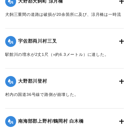
大野郡犬飼町 涼月橋
犬飼三重間の道路は破損が20余箇所に及び、涼月橋は一時流
失の危険があったが免れたものの、左岸の橋台が破損した。
【出典：大分新聞 大正7年7月14日7面（13日夕刊）】
宇佐郡両川村三叉
｜固有コード:
002680174
駅館川の増水が2丈1尺（=約6.3メートル）に達した。
【出典：大分新聞 大正7年7月14日7面（13日夕刊）】
｜固有コード:
002680166
大野郡川登村
村内の国道36号線で路側が崩壊した。
【出典：大分新聞 大正7年7月14日7面（13日夕刊）】
｜固有コード:
002680167
南海部郡上野村/鶴岡村 白木橋