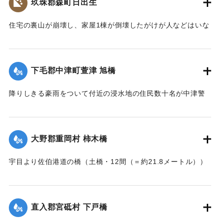
玖珠郡森町日出生
｜固有コード:
002680206
住宅の裏山が崩壊し、家屋1棟が倒壊したがけが人などはいな
かった。
【出典：大分新聞 大正7年7月16日7面（15日夕刊）】
下毛郡中津町萱津 旭橋
｜固有コード:
002680198
降りしきる豪雨をついて付近の浸水地の住民数十名が中津警
察署に殺到、旭橋の上の家屋の撤去を迫った。萱津付近の浸
水は明治26年の水害に比べても割合が大きく、浸水家屋が
200戸に及んでいるのは要するに排水地である橋の上に不自然
大野郡重岡村 柿木橋
な住宅を建築する許可を当局が出したためとして、その不当
命令をただし、被害を予防するために行政訴訟を提起しよう
宇目より佐伯港道の橋（土橋・12間（＝約21.8メートル））
と13日以来、住民の間で協議が進められてきたが、費用など
が流失した。
の問題で泣き寝入りの状態になっている。また町当局もこの
【出典：大分新聞 大正7年7月17日朝刊2面】
問題に対して冷然であることも遺憾であるとある被害住民は
憤慨している。
直入郡宮砥村 下戸橋
｜固有コード:
002680200