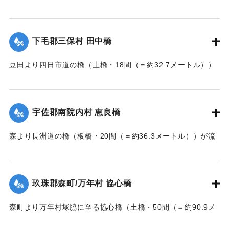
た。
【出典：大分新聞 大正7年7月14日7面（13日夕刊）】
下毛郡三保村 田中橋
｜固有コード:
002680163
豆田より四日市道の橋（土橋・18間（＝約32.7メートル））
が墜落した。
【出典：大分新聞 大正7年7月14日7面（13日夕刊）】
宇佐郡南院内村 恵良橋
｜固有コード:
002680164
森より長洲道の橋（板橋・20間（＝約36.3メートル））が流
失した。
【出典：大分新聞 大正7年7月14日7面（13日夕刊）】
玖珠郡森町/万年村 協心橋
｜固有コード:
002680165
森町より万年村塚脇に至る協心橋（土橋・50間（＝約90.9メ
ートル））の約25間（＝約45.4メートル）が崩壊した。玖珠