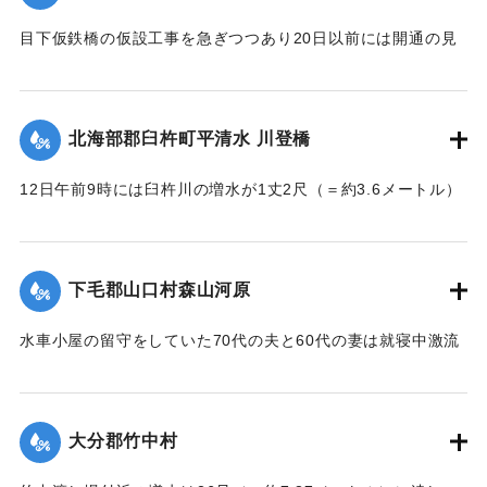
目下仮鉄橋の仮設工事を急ぎつつあり20日以前には開通の見
込み。それまでは山津川を徒歩連絡することで16日の一番列
車より全線運転を決定、徒歩区間は20鎖4町（＝約838.6メー
トル）で、山津川の両岸より各100尺（＝約30.3メートル）
北海部郡臼杵町平清水 川登橋
のはしごで昇降の便に備え、手荷物、小荷物、新聞雑誌その
ほか客車内に持ち込みうる荷持以外の積み込みの貨物は復旧
12日午前9時には臼杵川の増水が1丈2尺（＝約3.6メートル）
まで中止することとし、徒歩連絡のためこの両岸において停
に達し、橋の付近の家屋は全部浸水し、床上3-4尺（＝約90-
車する時間は約40分間の予定である。なお川岸に仮事務所を
120センチ）に達したため、臼杵署では首藤署長以下、全署員
作り、助役以下駅夫および運転事務所員が駐在し、電灯電話
が出動し、棟が浸かる程の激流を冒して危険区域の家族全部
をはじめ必要な設備をなしている。徒歩は極平易にして手荷
下毛郡山口村森山河原
を救助し、付近の山村材木店に収容した。
物は1個5銭で赤帽に託すことができる。
【出典：大分新聞 大正7年7月16日4面（15日夕刊）】
水車小屋の留守をしていた70代の夫と60代の妻は就寝中激流
【出典：大分新聞 大正7年7月16日4面（15日夕刊）】
のため水車ごと押し流され溺死した。この夫婦の40代の息子
｜固有コード:
002680188
も両親の身の上を心配し見回りに出たが、同じく押し流され
｜固有コード:
002680187
たが、その後、三保村善隆寺前で川岸に這い上がり一命をと
大分郡竹中村
りとめた。
【出典：大分新聞 大正7年7月14日7面（13日夕刊）】