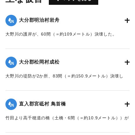
大分郡明治村岩舟
大野川の護岸が、60間（＝約109メートル）決壊した。
【出典：大分新聞 大正7年7月17日3面（16日夕刊）】
｜固有コード:
002680207
大分郡松岡村成松
大野川の堤防が2か所、83間（＝約150.9メートル）決壊し
た。
【出典：大分新聞 大正7年7月17日3面（16日夕刊）】
直入郡宮砥村 鳥首橋
｜固有コード:
002680208
竹田より高千穂道の橋（土橋・6間（＝約10.9メートル））が
流失した。