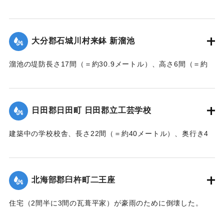
んでいた和船、第二大見丸が暴風雨のため難破。それを奈狩
江村の漁業組合の2人が発見し、消防組と協力、現場へ決死者
7人選抜し現場へ急行させ、辛うじて救助した。
大分郡石城川村来鉢 新溜池
【出典：大分新聞 大正7年7月16日7面（15日夕刊）】
溜池の堤防長さ17間（＝約30.9メートル）、高さ6間（＝約
｜固有コード:
002680195
10.9メートル）が決壊し、水田6反歩が流失、荒廃した。損害
額は2000円の見込み。
【出典：大分新聞 大正7年7月16日7面（15日夕刊）】
日田郡日田町 日田郡立工芸学校
｜固有コード:
002680196
建築中の学校校舎、長さ22間（＝約40メートル）、奥行き4
間半（＝約8.18メートル）の1棟が暴風雨のため倒壊した。同
校舎は6分方しか竣成しておらず、損害は軽微だった。
【出典：大分新聞 大正7年7月16日7面（15日夕刊）】
北海部郡臼杵町二王座
｜固有コード:
002680197
住宅（2間半に3間の瓦葺平家）が豪雨のために倒壊した。
【出典：大分新聞 大正7年7月16日4面（15日夕刊）】