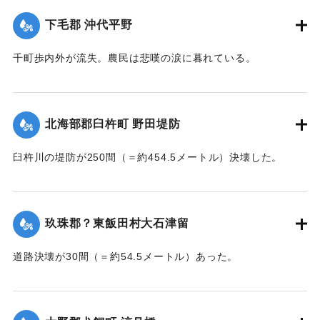
【出典：大分新聞 大正7年7月14日7面（13日夕刊）】
下毛郡 沖代平野
｜固有コード:
002680177
千町歩内外が流失。農民は悲嘆の涙に暮れている。
【出典：大分新聞 大正7年7月14日7面（13日夕刊）】
｜固有コード:
002680178
北海部郡臼杵町 野田堤防
臼杵川の堤防が250間（＝約454.5メートル）決壊した。
【出典：大分新聞 大正7年7月14日7面（13日夕刊）】
｜固有コード:
002680170
玖珠郡？東飯田村大石津留
道路決壊が30間（＝約54.5メートル）あった。
【出典：大分新聞 大正7年7月14日7面（13日夕刊）】
｜固有コード:
002680173