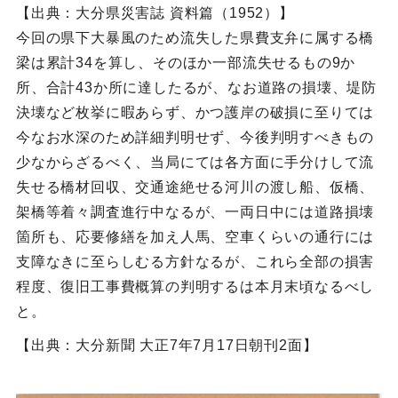
【出典：大分県災害誌 資料篇（1952）】
今回の県下大暴風のため流失した県費支弁に属する橋
梁は累計34を算し、そのほか一部流失せるもの9か
所、合計43か所に達したるが、なお道路の損壊、堤防
決壊など枚挙に暇あらず、かつ護岸の破損に至りては
今なお水深のため詳細判明せず、今後判明すべきもの
少なからざるべく、当局にては各方面に手分けして流
失せる橋材回収、交通途絶せる河川の渡し船、仮橋、
架橋等着々調査進行中なるが、一両日中には道路損壊
箇所も、応要修繕を加え人馬、空車くらいの通行には
支障なきに至らしむる方針なるが、これら全部の損害
程度、復旧工事費概算の判明するは本月末頃なるべし
と。
【出典：大分新聞 大正7年7月17日朝刊2面】