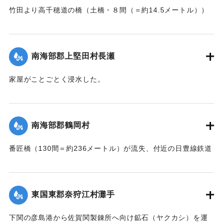
【出典：大分新聞 大正7年7月16日7面（15日夕刊）】
竹田より高千穂道の橋（土橋・８間（＝約14.5メートル））
が流失した。
｜固有コード:
002680199
【出典：大分新聞 大正7年7月17日朝刊2面】
南海部郡上堅田村長瀬
｜固有コード:
002680201
家屋がことごとく浸水した。
【出典：大分新聞 大正7年7月16日7面（15日夕刊）】
｜固有コード:
002680193
南海部郡鶴岡村
番匠橋（130間＝約236メートル）が流失、付近の日豊線鉄道
工事も甚だしく水害を受けた。
【出典：大分新聞 大正7年7月16日7面（15日夕刊）】
東国東郡奈狩江村灘手
｜固有コード:
002680194
下関の彦島港から佐賀関製錬所へ向け鉱石（ヤクカシ）を運