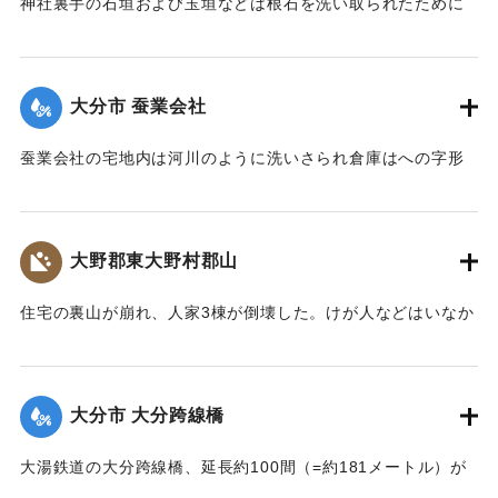
神社裏手の石垣および玉垣などは根石を洗い取られたために
全部崩壊し、神殿の一部地盤にも破損が生じた。
【出典：大分新聞 大正7年7月14日4面（13日夕刊）】
大分市 蚕業会社
｜固有コード:
002680148
蚕業会社の宅地内は河川のように洗いさられ倉庫はへの字形
に傾き、事務室の地盤は洗い流され、家屋は危険な状態にな
っている。
【出典：大分新聞 大正7年7月14日4面（13日夕刊）】
大野郡東大野村郡山
｜固有コード:
002680149
住宅の裏山が崩れ、人家3棟が倒壊した。けが人などはいなか
った。
【出典：大分新聞 大正7年7月14日4面（13日夕刊）】
大分市 大分跨線橋
｜固有コード:
002680150
大湯鉄道の大分跨線橋、延長約100間（=約181メートル）が
崩壊したため、12日より全列車の運転を中止し、復旧工事に