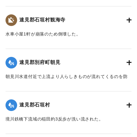
着手しているが今日明日中の開通の見込みはない。
【出典：大分新聞 大正7年7月14日4面（13日夕刊）】
速見郡石垣村観海寺
｜固有コード:
002680151
水車小屋1軒が崩落のため倒壊した。
【出典：大分新聞 大正7年7月14日4面（13日夕刊）】
｜固有コード:
002680143
速見郡別府町朝見
朝見川水道付近で上流より人らしきものが流れてくるのを防
止作業中の男性が発見、濁流に身を挺して救助し、朝見病院
へ担ぎ込んだ。救助されたのは9歳の女の子で川筋を通行中に
誤って川に転落したものと判明し、親に引き渡された。この
速見郡石垣村
ほか、朝見筋では七島田が約2畝歩洗い流された。
【出典：大分新聞 大正7年7月14日4面（13日夕刊）】
境川鉄橋下流域の稲田約3反歩が洗い流された。
【出典：大分新聞 大正7年7月14日4面（13日夕刊）】
｜固有コード:
002680144