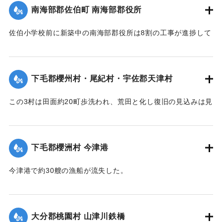
｜固有コード:
002680192
南海部郡佐伯町 南海部郡役所
（15日夕刊）】
佐伯小学校前に新築中の南海部郡役所は8割の工事が進捗して
｜固有コード:
002680191
いたが、12日未明轟然たる音響とともに倒壊し、木材、瓦の
破損が甚だしく、そのほか町内瓦壁などの剥脱崩壊したもの
が少なくなく、消防組を出して警戒につとめている。
下毛郡櫻州村・尾紀村・宇佐郡天津村
【出典：大分新聞 大正7年7月16日4面（15日夕刊）】
この3村は田面約20町歩洗われ、荒田と化し復旧の見込みは見
｜固有コード:
002680184
当がつかず、また半荒田となったところも約20町歩あった。
【出典：大分新聞 大正7年7月16日4面（15日夕刊）】
下毛郡櫻洲村 今津港
｜固有コード:
002680185
今津港で約30艘の漁船が流失した。
【出典：大分新聞 大正7年7月16日4面（15日夕刊）】
｜固有コード:
002680186
大分郡桃園村 山津川鉄橋