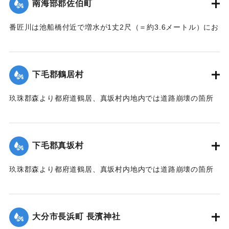
南海部郡佐伯町
番匠川は池船橋付近で増水が1丈2尺（＝約3.6メートル）にお
よび隣村の家屋や田畑に水の侵入が多く、人畜の死傷は不明
である。
濁流は平地の全部を洗い、市街は約3尺（＝約90センチ）の浸
下毛郡鶴居村
水があったが、正午より水勢がやや減じ、池船橋はかろうじ
て流失を免れた。田畑農作物の被害は甚だしく、電信電話不
玖珠郡森より都府道鶴居、真坂村内地内では道路崩壊の箇所
通、郵便物は局内および佐伯駅に停滞し、汽車線路破壊のた
が多く、車馬の交通が途絶している。
め発着は1日1回ないし2回のみになっている。
【出典：大分新聞 大正7年7月14日7面（13日夕刊）】
【出典：大分新聞 大正7年7月14日7面（13日夕刊）/大正7年
下毛郡真坂村
7月16日朝刊4面】
｜固有コード:
002680155
玖珠郡森より都府道鶴居、真坂村内地内では道路崩壊の箇所
｜固有コード:
002680154
が多く、車馬の交通が途絶している。
【出典：大分新聞 大正7年7月14日7面（13日夕刊）】
大分市長浜町 長濱神社
｜固有コード:
002680156