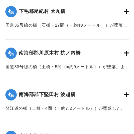
｜固有コード:
002680160
下毛郡尾紀村 犬丸橋
国道35号線の橋（石橋・27間（＝約49メートル））が墜落し
た。
【出典：大分新聞 大正7年7月14日7面（13日夕刊）】
南海部郡川原木村 杭ノ内橋
｜固有コード:
002680161
国道36号線の橋（土橋・5間（=約9メートル））が墜落。ま
た村内の道路は30間（=約54メートル）が破損し、交通途絶
になった。
【出典：大分新聞 大正7年7月14日7面（13日夕刊）】
南海部郡下堅田村 波越橋
｜固有コード:
002680152
蒲江道の橋（土橋・4間（＝約7.2メートル））が墜落した。
【出典：大分新聞 大正7年7月14日7面（13日夕刊）】
｜固有コード:
002680153