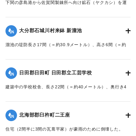
下関の彦島港から佐賀関製錬所へ向け鉱石（ヤクカシ）を運
んでいた和船、第二大見丸が暴風雨のため難破。それを奈狩
江村の漁業組合の2人が発見し、消防組と協力、現場へ決死者
7人選抜し現場へ急行させ、辛うじて救助した。
大分郡石城川村来鉢 新溜池
【出典：大分新聞 大正7年7月16日7面（15日夕刊）】
溜池の堤防長さ17間（＝約30.9メートル）、高さ6間（＝約
｜固有コード:
002680195
10.9メートル）が決壊し、水田6反歩が流失、荒廃した。損害
額は2000円の見込み。
【出典：大分新聞 大正7年7月16日7面（15日夕刊）】
日田郡日田町 日田郡立工芸学校
｜固有コード:
002680196
建築中の学校校舎、長さ22間（＝約40メートル）、奥行き4
間半（＝約8.18メートル）の1棟が暴風雨のため倒壊した。同
校舎は6分方しか竣成しておらず、損害は軽微だった。
【出典：大分新聞 大正7年7月16日7面（15日夕刊）】
北海部郡臼杵町二王座
｜固有コード:
002680197
住宅（2間半に3間の瓦葺平家）が豪雨のために倒壊した。