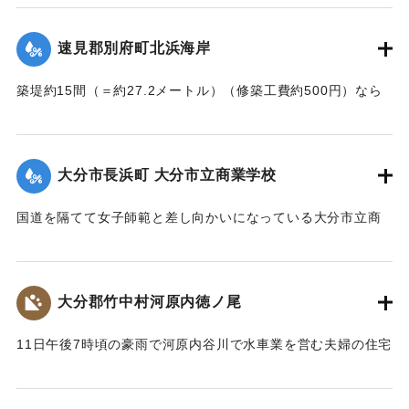
｜固有コード:
002680144
｜固有コード:
002680145
速見郡別府町北浜海岸
築堤約15間（＝約27.2メートル）（修築工費約500円）なら
びに道路が各所で多少の損壊、海水浴場の建物2棟、砂湯の建
物1棟が波に洗われたくらいで大きな被害はなかった。海岸道
路に打ち上げられたゴミや木片などは別府町役場より片付け
大分市長浜町 大分市立商業学校
られている。
【出典：大分新聞 大正7年7月14日4面（13日夕刊）】
国道を隔てて女子師範と差し向かいになっている大分市立商
業学校の敷地は今回の出水での被害はなかったが、国道から
｜固有コード:
002680146
敷地に至る6,7間（=約10.9～12.7メートル）の道路は全部流
失し、付近の国道の一部も大損害を生じた。
大分郡竹中村河原内徳ノ尾
【出典：大分新聞 大正7年7月14日4面（13日夕刊）】
11日午後7時頃の豪雨で河原内谷川で水車業を営む夫婦の住宅
｜固有コード:
002680147
付近の崖の地盤が緩み、12日午前8時に突然崩壊、家屋もろと
も押し流された。夫の50代の男性は同日午後11時に同村畑の