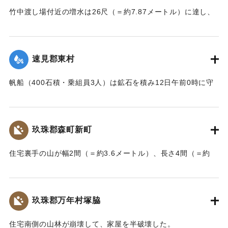
【出典：大分新聞 大正7年7月14日7面（13日夕刊）】
竹中渡し場付近の増水は26尺（＝約7.87メートル）に達し、
竹中の人家は床上5尺（＝約1.5メートル）くらい浸水し、厩
｜固有コード:
002680179
舎・物置など流失した。なお、竹中中判田堀割10坪、竹中駅
付近で数十坪崩壊し交通途絶した。
速見郡東村
【出典：大分新聞 大正7年7月14日7面（13日夕刊）】
帆船（400石積・乗組員3人）は鉱石を積み12日午前0時に守
｜固有コード:
002680180
江港を出港、佐賀関港に向けて航行中、東村の沖合で難船沈
没しているところを同地の漁民に救助された。船価2500円の
損害、鉱石の価格は不明。
玖珠郡森町新町
【出典：大分新聞 大正7年7月14日7面（13日夕刊）】
住宅裏手の山が幅2間（＝約3.6メートル）、長さ4間（＝約
｜固有コード:
002680181
7.2メートル）崩壊し、2軒の家屋を押しつぶした。
【出典：大分新聞 大正7年7月14日7面（13日夕刊）】
玖珠郡万年村塚脇
｜固有コード:
002680182
住宅南側の山林が崩壊して、家屋を半破壊した。