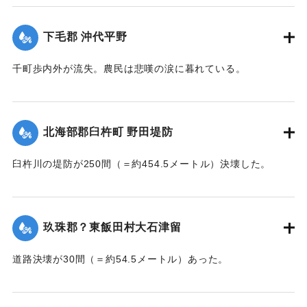
体で発見された。
【出典：大分新聞 大正7年7月14日7面（13日夕刊）】
下毛郡 沖代平野
｜固有コード:
002680177
千町歩内外が流失。農民は悲嘆の涙に暮れている。
【出典：大分新聞 大正7年7月14日7面（13日夕刊）】
｜固有コード:
002680178
北海部郡臼杵町 野田堤防
臼杵川の堤防が250間（＝約454.5メートル）決壊した。
【出典：大分新聞 大正7年7月14日7面（13日夕刊）】
｜固有コード:
002680170
玖珠郡？東飯田村大石津留
道路決壊が30間（＝約54.5メートル）あった。
【出典：大分新聞 大正7年7月14日7面（13日夕刊）】