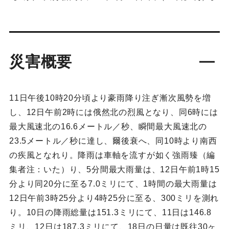
災害概要
11日午後10時20分頃より豪雨降り注ぎ漸次風勢を増
し、12日午前2時には俄然北の烈風となり、同6時には
最大風速北の16.6メートル／秒、瞬間最大風速北の
23.5メートル／秒に達し、爾後衰へ、同10時より南西
の疾風となれり。降雨は車軸を流すが如く強雨臻（編
集者注：いた）り、5分間最大雨量は、12日午前1時15
分より同20分に至る7.0ミリにて、1時間の最大雨量は
12日午前3時25分より4時25分に至る、300ミリを測れ
り。10日の降雨総量は151.3ミリにて、11日は146.8
ミリ、12日は187.3ミリにて、18日の日量は既往30ヶ