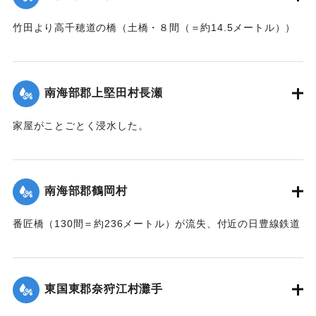
｜固有コード:
002680200
【出典：大分新聞 大正7年7月16日7面（15日夕刊）】
竹田より高千穂道の橋（土橋・８間（＝約14.5メートル））
が流失した。
｜固有コード:
002680199
【出典：大分新聞 大正7年7月17日朝刊2面】
南海部郡上堅田村長瀬
｜固有コード:
002680201
家屋がことごとく浸水した。
【出典：大分新聞 大正7年7月16日7面（15日夕刊）】
｜固有コード:
002680193
南海部郡鶴岡村
番匠橋（130間＝約236メートル）が流失、付近の日豊線鉄道
工事も甚だしく水害を受けた。
【出典：大分新聞 大正7年7月16日7面（15日夕刊）】
東国東郡奈狩江村灘手
｜固有コード:
002680194