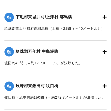
ートル））の約25間（＝約45.4メートル）が崩壊した。玖珠
郡内では堤防の破損箇所が多い。
下毛郡東城井村/上津村 耶馬橋
当初は渡し船で交通の便を図っていたが、一両日に仮橋の工
事に着手する。
玖珠郡森より都府道耶馬橋（土橋・22間（＝40メートル））
【出典：大分新聞 大正7年7月14日7面（13日夕刊）/17日朝
が流失した。
刊2面】
【出典：大分新聞 大正7年7月14日7面（13日夕刊）】
玖珠郡万年村 中島堤防
｜固有コード:
002680157
｜固有コード:
002680158
堤防約40間（＝約72.7メートル）が決壊した。
【出典：大分新聞 大正7年7月14日7面（13日夕刊）】
｜固有コード:
002680159
玖珠郡東飯田村 牧口橋
牧口橋下流堤防約150間（＝約272.7メートル）が決壊した。
【出典：大分新聞 大正7年7月14日7面（13日夕刊）】