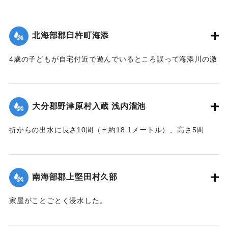
【出典：大分新聞 大正7年7月16日4面（15日夕刊）】
｜固有コード:
002680189
北海部郡臼杵町海添
4歳の子どもが自宅付近で遊んでいるところ誤って海添川の激
流に墜落。浮沈しつつ3丁（＝約320メートル）あまり流され
ているところを付近の住民が発見、救助し応急手当を加えた
結果、ようやく蘇生し命に別条はなかった。
大分郡野津原村入蔵 浅内溜池
【出典：大分新聞 大正7年7月16日4面（15日夕刊）】
折からの出水に長さ10間（＝約18.1メートル）、高さ5間
｜固有コード:
002680190
（＝約9.09メートル）が決壊し、そのため逆巻く過水は同地
灌漑田50町歩中、1町歩を流失させ、数町歩に土砂を氾濫させ
た。損害額は約3万円の見込み。
南海部郡上堅田村久部
今回の決壊で溜池は貯水量が約3分の1になり、今後の灌漑
家屋がことごとく浸水した。
上、不足になるということで、溜池に関わる耕作者が会合し
【出典：大分新聞 大正7年7月16日7面（15日夕刊）】
善後策を競技しているがいまだ結論は出ていない。