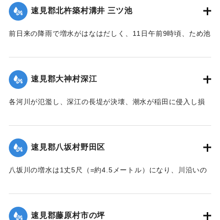
森字河原で遺体となり発見された。妻の40代の女性の遺体は
速見郡北杵築村溝井 三ツ池
13日正午になっても発見されていない。
【出典：大分新聞 大正7年7月14日4面（13日夕刊）】
前日来の降雨で増水がはなはだしく、11日午前9時頃、ため池
の堤防中央より決壊したために植付田1町5反あまりを押し流
｜固有コード:
002680138
し多額の損害が出た。区民総出で警戒したためそのほか2つの
ため池は無事だった。
速見郡大神村深江
【出典：大分新聞 大正7年7月14日4面（13日夕刊）】
各河川が氾濫し、深江の長堤が決壊、潮水が稲田に侵入し損
｜固有コード:
002680139
害が非常に大きく、村民数百名が駆けつけ応急工事を行って
いる。また浸水家屋が多数あり、光景は惨憺たるものがあ
る。また西浦川の石橋は墜落したところがあり、目下手当を
速見郡八坂村野田区
行っている。
【出典：大分新聞 大正7年7月14日4面（13日夕刊）】
八坂川の増水は1丈5尺（=約4.5メートル）になり、川沿いの
被害は少なくない模様で、野田区では目下工事中の養水溜池
｜固有コード:
002680140
の堤防が崩壊しつつあり、区民総出で防水中である。
【出典：大分新聞 大正7年7月14日4面（13日夕刊）】
速見郡藤原村市の坪