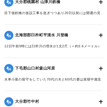
大分郡桃園村 山津川鉄橋
目下仮鉄橋の仮設工事を急ぎつつあり20日以前には開通の見
込み。それまでは山津川を徒歩連絡することで16日の一番列
車より全線運転を決定、徒歩区間は20鎖4町（＝約838.6メー
トル）で、山津川の両岸より各100尺（＝約30.3メートル）
北海部郡臼杵町平清水 川登橋
のはしごで昇降の便に備え、手荷物、小荷物、新聞雑誌その
ほか客車内に持ち込みうる荷持以外の積み込みの貨物は復旧
12日午前9時には臼杵川の増水が1丈2尺（＝約3.6メートル）
まで中止することとし、徒歩連絡のためこの両岸において停
に達し、橋の付近の家屋は全部浸水し、床上3-4尺（＝約90-
車する時間は約40分間の予定である。なお川岸に仮事務所を
120センチ）に達したため、臼杵署では首藤署長以下、全署員
作り、助役以下駅夫および運転事務所員が駐在し、電灯電話
が出動し、棟が浸かる程の激流を冒して危険区域の家族全部
をはじめ必要な設備をなしている。徒歩は極平易にして手荷
下毛郡山口村森山河原
を救助し、付近の山村材木店に収容した。
物は1個5銭で赤帽に託すことができる。
【出典：大分新聞 大正7年7月16日4面（15日夕刊）】
水車小屋の留守をしていた70代の夫と60代の妻は就寝中激流
【出典：大分新聞 大正7年7月16日4面（15日夕刊）】
のため水車ごと押し流され溺死した。この夫婦の40代の息子
｜固有コード:
002680188
も両親の身の上を心配し見回りに出たが、同じく押し流され
｜固有コード:
002680187
たが、その後、三保村善隆寺前で川岸に這い上がり一命をと
大分郡竹中村
りとめた。