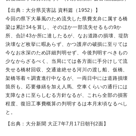
【出典：大分県災害誌 資料篇（1952）】
今回の県下大暴風のため流失した県費支弁に属する橋
梁は累計34を算し、そのほか一部流失せるもの9か
所、合計43か所に達したるが、なお道路の損壊、堤防
決壊など枚挙に暇あらず、かつ護岸の破損に至りては
今なお水深のため詳細判明せず、今後判明すべきもの
少なからざるべく、当局にては各方面に手分けして流
失せる橋材回収、交通途絶せる河川の渡し船、仮橋、
架橋等着々調査進行中なるが、一両日中には道路損壊
箇所も、応要修繕を加え人馬、空車くらいの通行には
支障なきに至らしむる方針なるが、これら全部の損害
程度、復旧工事費概算の判明するは本月末頃なるべし
と。
【出典：大分新聞 大正7年7月17日朝刊2面】