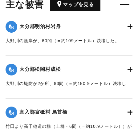
主な被害
マップを見る
大分郡明治村岩舟
大野川の護岸が、60間（＝約109メートル）決壊した。
【出典：大分新聞 大正7年7月17日3面（16日夕刊）】
｜固有コード:
002680207
大分郡松岡村成松
大野川の堤防が2か所、83間（＝約150.9メートル）決壊し
た。
【出典：大分新聞 大正7年7月17日3面（16日夕刊）】
直入郡宮砥村 鳥首橋
｜固有コード:
002680208
竹田より高千穂道の橋（土橋・6間（＝約10.9メートル））が
流失した。