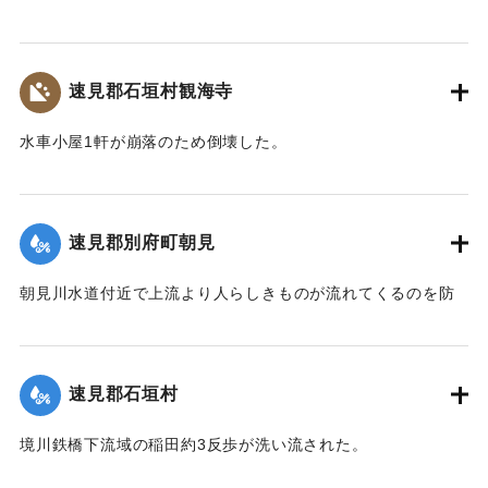
崩壊したため、12日より全列車の運転を中止し、復旧工事に
着手しているが今日明日中の開通の見込みはない。
【出典：大分新聞 大正7年7月14日4面（13日夕刊）】
速見郡石垣村観海寺
｜固有コード:
002680151
水車小屋1軒が崩落のため倒壊した。
【出典：大分新聞 大正7年7月14日4面（13日夕刊）】
｜固有コード:
002680143
速見郡別府町朝見
朝見川水道付近で上流より人らしきものが流れてくるのを防
止作業中の男性が発見、濁流に身を挺して救助し、朝見病院
へ担ぎ込んだ。救助されたのは9歳の女の子で川筋を通行中に
誤って川に転落したものと判明し、親に引き渡された。この
速見郡石垣村
ほか、朝見筋では七島田が約2畝歩洗い流された。
【出典：大分新聞 大正7年7月14日4面（13日夕刊）】
境川鉄橋下流域の稲田約3反歩が洗い流された。
【出典：大分新聞 大正7年7月14日4面（13日夕刊）】