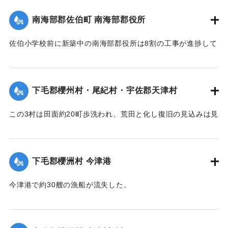
【出典：大分新聞 大正7年7月16日4面(15日夕刊)/16日7面
｜固有コード:
002680192
南海部郡佐伯町 南海部郡役所
（15日夕刊）】
佐伯小学校前に新築中の南海部郡役所は8割の工事が進捗して
｜固有コード:
002680191
いたが、12日未明轟然たる音響とともに倒壊し、木材、瓦の
破損が甚だしく、そのほか町内瓦壁などの剥脱崩壊したもの
が少なくなく、消防組を出して警戒につとめている。
下毛郡櫻州村・尾紀村・宇佐郡天津村
【出典：大分新聞 大正7年7月16日4面（15日夕刊）】
この3村は田面約20町歩洗われ、荒田と化し復旧の見込みは見
｜固有コード:
002680184
当がつかず、また半荒田となったところも約20町歩あった。
【出典：大分新聞 大正7年7月16日4面（15日夕刊）】
下毛郡櫻洲村 今津港
｜固有コード:
002680185
今津港で約30艘の漁船が流失した。
【出典：大分新聞 大正7年7月16日4面（15日夕刊）】
｜固有コード:
002680186