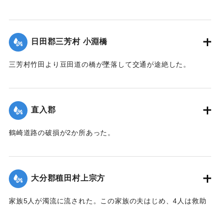
【出典：大分新聞 大正7年7月14日7面（13日夕刊）】
｜固有コード:
002680183
日田郡三芳村 小淵橋
三芳村竹田より豆田道の橋が墜落して交通が途絶した。
【出典：大分新聞 大正7年7月14日7面（13日夕刊）】
｜固有コード:
002680175
直入郡
鶴崎道路の破損が2か所あった。
【出典：大分新聞 大正7年7月14日7面（13日夕刊）】
｜固有コード:
002680176
大分郡稙田村上宗方
家族5人が濁流に流された。この家族の夫はじめ、4人は救助
されたが30代の妻は、この日の午後、瀧尾村羽田の裏道で死