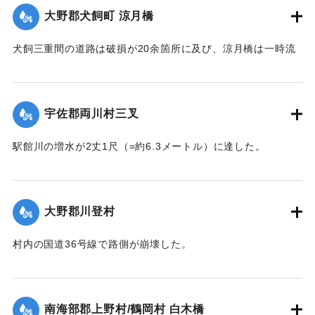
｜固有コード:
002680173
大野郡犬飼町 涼月橋
犬飼三重間の道路は破損が20余箇所に及び、涼月橋は一時流
失の危険があったが免れたものの、左岸の橋台が破損した。
【出典：大分新聞 大正7年7月14日7面（13日夕刊）】
宇佐郡両川村三叉
｜固有コード:
002680174
駅館川の増水が2丈1尺（=約6.3メートル）に達した。
【出典：大分新聞 大正7年7月14日7面（13日夕刊）】
｜固有コード:
002680166
大野郡川登村
村内の国道36号線で路側が崩壊した。
【出典：大分新聞 大正7年7月14日7面（13日夕刊）】
｜固有コード:
002680167
南海部郡上野村/鶴岡村 白木橋