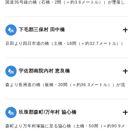
国道35号線の橋（石橋・2間（＝約3.6メートル））が墜落し
た。
【出典：大分新聞 大正7年7月14日7面（13日夕刊）】
下毛郡三保村 田中橋
｜固有コード:
002680163
豆田より四日市道の橋（土橋・18間（＝約32.7メートル））
が墜落した。
【出典：大分新聞 大正7年7月14日7面（13日夕刊）】
宇佐郡南院内村 恵良橋
｜固有コード:
002680164
森より長洲道の橋（板橋・20間（＝約36.3メートル））が流
失した。
【出典：大分新聞 大正7年7月14日7面（13日夕刊）】
玖珠郡森町/万年村 協心橋
｜固有コード:
002680165
森町より万年村塚脇に至る協心橋（土橋・50間（＝約90.9メ