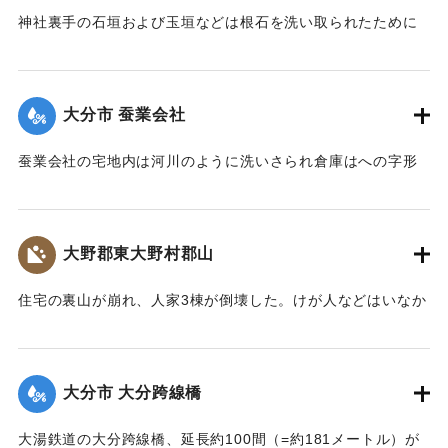
神社裏手の石垣および玉垣などは根石を洗い取られたために
全部崩壊し、神殿の一部地盤にも破損が生じた。
【出典：大分新聞 大正7年7月14日4面（13日夕刊）】
大分市 蚕業会社
｜固有コード:
002680148
蚕業会社の宅地内は河川のように洗いさられ倉庫はへの字形
に傾き、事務室の地盤は洗い流され、家屋は危険な状態にな
っている。
【出典：大分新聞 大正7年7月14日4面（13日夕刊）】
大野郡東大野村郡山
｜固有コード:
002680149
住宅の裏山が崩れ、人家3棟が倒壊した。けが人などはいなか
った。
【出典：大分新聞 大正7年7月14日4面（13日夕刊）】
大分市 大分跨線橋
｜固有コード:
002680150
大湯鉄道の大分跨線橋、延長約100間（=約181メートル）が