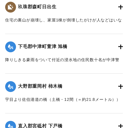
玖珠郡森町日出生
｜固有コード:
002680206
住宅の裏山が崩壊し、家屋1棟が倒壊したがけが人などはいな
かった。
【出典：大分新聞 大正7年7月16日7面（15日夕刊）】
下毛郡中津町萱津 旭橋
｜固有コード:
002680198
降りしきる豪雨をついて付近の浸水地の住民数十名が中津警
察署に殺到、旭橋の上の家屋の撤去を迫った。萱津付近の浸
水は明治26年の水害に比べても割合が大きく、浸水家屋が
200戸に及んでいるのは要するに排水地である橋の上に不自然
大野郡重岡村 柿木橋
な住宅を建築する許可を当局が出したためとして、その不当
命令をただし、被害を予防するために行政訴訟を提起しよう
宇目より佐伯港道の橋（土橋・12間（＝約21.8メートル））
と13日以来、住民の間で協議が進められてきたが、費用など
が流失した。
の問題で泣き寝入りの状態になっている。また町当局もこの
【出典：大分新聞 大正7年7月17日朝刊2面】
問題に対して冷然であることも遺憾であるとある被害住民は
憤慨している。
直入郡宮砥村 下戸橋