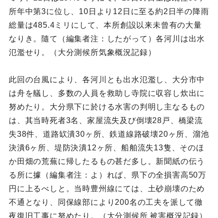
所年中第3に位し、10日より12日に至る約2日半の降雨
総量は485.4ミリにして、本所創設以来未曾有の大量
なりき。隨て（編集者注：したがって）各河川は出水
氾濫せり。（大分測候所気象概況記録）
此回の台風により、各河川とも出水氾濫し、大分市中
は舟を艤し、多数の人員を救助し寺院に収容し炊出に
努めたり。大分県下に於ける水害の判明し主なるもの
は、其当時死者3名、家屋流失及び倒壊28戸、橋梁流
失38件、道路缼潰30ヶ所、鉄道線路破壊20ヶ所、溜池
決潰6ヶ所、堤防決潰12ヶ所、船舶流失13隻、そのほ
か田畑の荒蕪に帰したるもの甚だ多し。新聞紙の伝う
る所に據（編集者注：よ）れば、県下の全損害高50万
円に上るべしと。当時豊州線にては、土砂崩壊のため
不通となり、同保線部により200名の工夫を派して徹
夜復旧工事に努めたり。（大分測候所 被害概況記録）