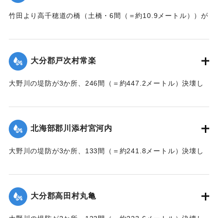
竹田より高千穂道の橋（土橋・6間（＝約10.9メートル））が
流失した。
【出典：大分新聞 大正7年7月17日朝刊2面】
大分郡戸次村常楽
｜固有コード:
002680202
大野川の堤防が3か所、246間（＝約447.2メートル）決壊し
た。
【出典：大分新聞 大正7年7月17日3面（16日夕刊）】
北海部郡川添村宮河内
｜固有コード:
002680204
大野川の堤防が3か所、133間（＝約241.8メートル）決壊し
た。
【出典：大分新聞 大正7年7月17日3面（16日夕刊）】
大分郡高田村丸亀
｜固有コード:
002680205