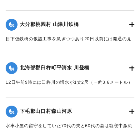
【出典：大分新聞 大正7年7月16日4面（15日夕刊）】
｜固有コード:
002680186
大分郡桃園村 山津川鉄橋
目下仮鉄橋の仮設工事を急ぎつつあり20日以前には開通の見
込み。それまでは山津川を徒歩連絡することで16日の一番列
車より全線運転を決定、徒歩区間は20鎖4町（＝約838.6メー
トル）で、山津川の両岸より各100尺（＝約30.3メートル）
北海部郡臼杵町平清水 川登橋
のはしごで昇降の便に備え、手荷物、小荷物、新聞雑誌その
ほか客車内に持ち込みうる荷持以外の積み込みの貨物は復旧
12日午前9時には臼杵川の増水が1丈2尺（＝約3.6メートル）
まで中止することとし、徒歩連絡のためこの両岸において停
に達し、橋の付近の家屋は全部浸水し、床上3-4尺（＝約90-
車する時間は約40分間の予定である。なお川岸に仮事務所を
120センチ）に達したため、臼杵署では首藤署長以下、全署員
作り、助役以下駅夫および運転事務所員が駐在し、電灯電話
が出動し、棟が浸かる程の激流を冒して危険区域の家族全部
をはじめ必要な設備をなしている。徒歩は極平易にして手荷
下毛郡山口村森山河原
を救助し、付近の山村材木店に収容した。
物は1個5銭で赤帽に託すことができる。
【出典：大分新聞 大正7年7月16日4面（15日夕刊）】
水車小屋の留守をしていた70代の夫と60代の妻は就寝中激流
【出典：大分新聞 大正7年7月16日4面（15日夕刊）】
のため水車ごと押し流され溺死した。この夫婦の40代の息子
｜固有コード:
002680188