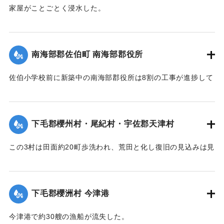
今回の決壊で溜池は貯水量が約3分の1になり、今後の灌漑
家屋がことごとく浸水した。
上、不足になるということで、溜池に関わる耕作者が会合し
【出典：大分新聞 大正7年7月16日7面（15日夕刊）】
善後策を競技しているがいまだ結論は出ていない。
【出典：大分新聞 大正7年7月16日4面(15日夕刊)/16日7面
｜固有コード:
002680192
南海部郡佐伯町 南海部郡役所
（15日夕刊）】
佐伯小学校前に新築中の南海部郡役所は8割の工事が進捗して
｜固有コード:
002680191
いたが、12日未明轟然たる音響とともに倒壊し、木材、瓦の
破損が甚だしく、そのほか町内瓦壁などの剥脱崩壊したもの
が少なくなく、消防組を出して警戒につとめている。
下毛郡櫻州村・尾紀村・宇佐郡天津村
【出典：大分新聞 大正7年7月16日4面（15日夕刊）】
この3村は田面約20町歩洗われ、荒田と化し復旧の見込みは見
｜固有コード:
002680184
当がつかず、また半荒田となったところも約20町歩あった。
【出典：大分新聞 大正7年7月16日4面（15日夕刊）】
下毛郡櫻洲村 今津港
｜固有コード:
002680185
今津港で約30艘の漁船が流失した。