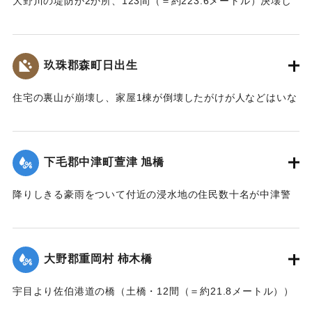
大野川の堤防が2か所、123間（＝約223.6メートル）決壊し
た。
【出典：大分新聞 大正7年7月17日3面（16日夕刊）】
玖珠郡森町日出生
｜固有コード:
002680206
住宅の裏山が崩壊し、家屋1棟が倒壊したがけが人などはいな
かった。
【出典：大分新聞 大正7年7月16日7面（15日夕刊）】
下毛郡中津町萱津 旭橋
｜固有コード:
002680198
降りしきる豪雨をついて付近の浸水地の住民数十名が中津警
察署に殺到、旭橋の上の家屋の撤去を迫った。萱津付近の浸
水は明治26年の水害に比べても割合が大きく、浸水家屋が
200戸に及んでいるのは要するに排水地である橋の上に不自然
大野郡重岡村 柿木橋
な住宅を建築する許可を当局が出したためとして、その不当
命令をただし、被害を予防するために行政訴訟を提起しよう
宇目より佐伯港道の橋（土橋・12間（＝約21.8メートル））
と13日以来、住民の間で協議が進められてきたが、費用など
が流失した。