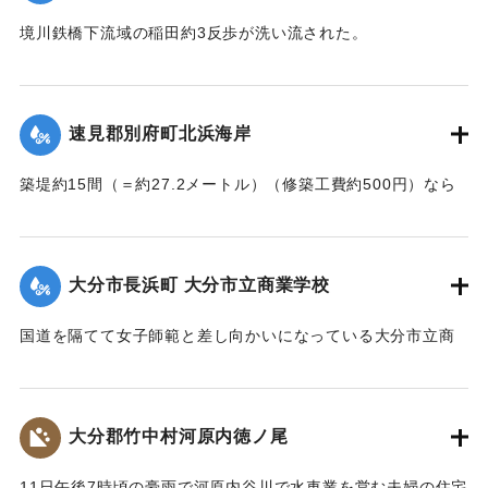
【出典：大分新聞 大正7年7月14日4面（13日夕刊）】
境川鉄橋下流域の稲田約3反歩が洗い流された。
【出典：大分新聞 大正7年7月14日4面（13日夕刊）】
｜固有コード:
002680144
｜固有コード:
002680145
速見郡別府町北浜海岸
築堤約15間（＝約27.2メートル）（修築工費約500円）なら
びに道路が各所で多少の損壊、海水浴場の建物2棟、砂湯の建
物1棟が波に洗われたくらいで大きな被害はなかった。海岸道
路に打ち上げられたゴミや木片などは別府町役場より片付け
大分市長浜町 大分市立商業学校
られている。
【出典：大分新聞 大正7年7月14日4面（13日夕刊）】
国道を隔てて女子師範と差し向かいになっている大分市立商
業学校の敷地は今回の出水での被害はなかったが、国道から
｜固有コード:
002680146
敷地に至る6,7間（=約10.9～12.7メートル）の道路は全部流
失し、付近の国道の一部も大損害を生じた。
大分郡竹中村河原内徳ノ尾
【出典：大分新聞 大正7年7月14日4面（13日夕刊）】
11日午後7時頃の豪雨で河原内谷川で水車業を営む夫婦の住宅