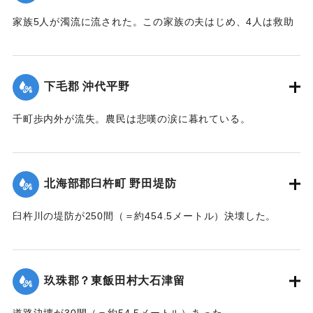
家族5人が濁流に流された。この家族の夫はじめ、4人は救助
されたが30代の妻は、この日の午後、瀧尾村羽田の裏道で死
体で発見された。
【出典：大分新聞 大正7年7月14日7面（13日夕刊）】
下毛郡 沖代平野
｜固有コード:
002680177
千町歩内外が流失。農民は悲嘆の涙に暮れている。
【出典：大分新聞 大正7年7月14日7面（13日夕刊）】
｜固有コード:
002680178
北海部郡臼杵町 野田堤防
臼杵川の堤防が250間（＝約454.5メートル）決壊した。
【出典：大分新聞 大正7年7月14日7面（13日夕刊）】
｜固有コード:
002680170
玖珠郡？東飯田村大石津留
道路決壊が30間（＝約54.5メートル）あった。