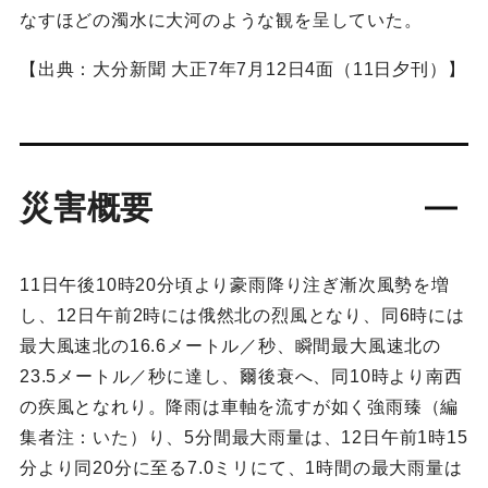
なすほどの濁水に大河のような観を呈していた。
【出典：大分新聞 大正7年7月12日4面（11日夕刊）】
災害概要
11日午後10時20分頃より豪雨降り注ぎ漸次風勢を増
し、12日午前2時には俄然北の烈風となり、同6時には
最大風速北の16.6メートル／秒、瞬間最大風速北の
23.5メートル／秒に達し、爾後衰へ、同10時より南西
の疾風となれり。降雨は車軸を流すが如く強雨臻（編
集者注：いた）り、5分間最大雨量は、12日午前1時15
分より同20分に至る7.0ミリにて、1時間の最大雨量は