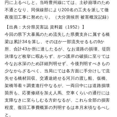
円に上るべしと。当時豊州線にては、土砂崩壊のため
不通となり、同保線部により200名の工夫を派して徹
夜復旧工事に努めたり。（大分測候所 被害概況記録）
【出典：大分県災害誌 資料篇（1952）】
今回の県下大暴風のため流失した県費支弁に属する橋
梁は累計34を算し、そのほか一部流失せるもの9か
所、合計43か所に達したるが、なお道路の損壊、堤防
決壊など枚挙に暇あらず、かつ護岸の破損に至りては
今なお水深のため詳細判明せず、今後判明すべきもの
少なからざるべく、当局にては各方面に手分けして流
失せる橋材回収、交通途絶せる河川の渡し船、仮橋、
架橋等着々調査進行中なるが、一両日中には道路損壊
箇所も、応要修繕を加え人馬、空車くらいの通行には
支障なきに至らしむる方針なるが、これら全部の損害
程度、復旧工事費概算の判明するは本月末頃なるべし
と。