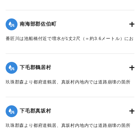
【出典：大分新聞 大正7年7月14日7面（13日夕刊）】
｜固有コード:
002680153
南海部郡佐伯町
番匠川は池船橋付近で増水が1丈2尺（＝約3.6メートル）にお
よび隣村の家屋や田畑に水の侵入が多く、人畜の死傷は不明
である。
濁流は平地の全部を洗い、市街は約3尺（＝約90センチ）の浸
下毛郡鶴居村
水があったが、正午より水勢がやや減じ、池船橋はかろうじ
て流失を免れた。田畑農作物の被害は甚だしく、電信電話不
玖珠郡森より都府道鶴居、真坂村内地内では道路崩壊の箇所
通、郵便物は局内および佐伯駅に停滞し、汽車線路破壊のた
が多く、車馬の交通が途絶している。
め発着は1日1回ないし2回のみになっている。
【出典：大分新聞 大正7年7月14日7面（13日夕刊）】
【出典：大分新聞 大正7年7月14日7面（13日夕刊）/大正7年
下毛郡真坂村
7月16日朝刊4面】
｜固有コード:
002680155
玖珠郡森より都府道鶴居、真坂村内地内では道路崩壊の箇所
｜固有コード:
002680154
が多く、車馬の交通が途絶している。