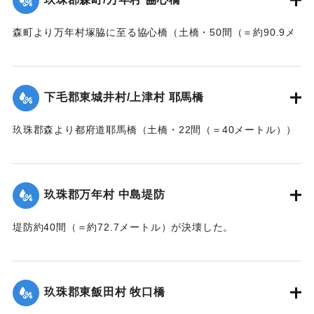
｜固有コード:
002680165
森町より万年村塚脇に至る協心橋（土橋・50間（＝約90.9メ
ートル））の約25間（＝約45.4メートル）が崩壊した。玖珠
郡内では堤防の破損箇所が多い。
下毛郡東城井村/上津村 耶馬橋
当初は渡し船で交通の便を図っていたが、一両日に仮橋の工
事に着手する。
玖珠郡森より都府道耶馬橋（土橋・22間（＝40メートル））
【出典：大分新聞 大正7年7月14日7面（13日夕刊）/17日朝
が流失した。
刊2面】
【出典：大分新聞 大正7年7月14日7面（13日夕刊）】
玖珠郡万年村 中島堤防
｜固有コード:
002680157
｜固有コード:
002680158
堤防約40間（＝約72.7メートル）が決壊した。
【出典：大分新聞 大正7年7月14日7面（13日夕刊）】
｜固有コード:
002680159
玖珠郡東飯田村 牧口橋