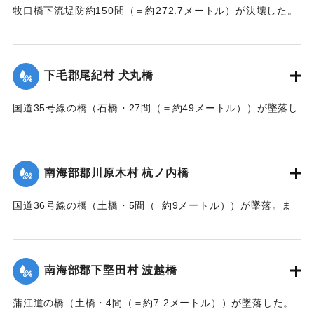
牧口橋下流堤防約150間（＝約272.7メートル）が決壊した。
【出典：大分新聞 大正7年7月14日7面（13日夕刊）】
｜固有コード:
002680160
下毛郡尾紀村 犬丸橋
国道35号線の橋（石橋・27間（＝約49メートル））が墜落し
た。
【出典：大分新聞 大正7年7月14日7面（13日夕刊）】
南海部郡川原木村 杭ノ内橋
｜固有コード:
002680161
国道36号線の橋（土橋・5間（=約9メートル））が墜落。ま
た村内の道路は30間（=約54メートル）が破損し、交通途絶
になった。
【出典：大分新聞 大正7年7月14日7面（13日夕刊）】
南海部郡下堅田村 波越橋
｜固有コード:
002680152
蒲江道の橋（土橋・4間（＝約7.2メートル））が墜落した。