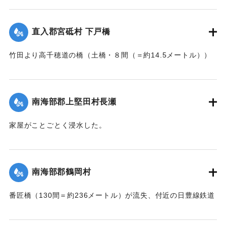
の問題で泣き寝入りの状態になっている。また町当局もこの
【出典：大分新聞 大正7年7月17日朝刊2面】
問題に対して冷然であることも遺憾であるとある被害住民は
憤慨している。
直入郡宮砥村 下戸橋
｜固有コード:
002680200
【出典：大分新聞 大正7年7月16日7面（15日夕刊）】
竹田より高千穂道の橋（土橋・８間（＝約14.5メートル））
が流失した。
｜固有コード:
002680199
【出典：大分新聞 大正7年7月17日朝刊2面】
南海部郡上堅田村長瀬
｜固有コード:
002680201
家屋がことごとく浸水した。
【出典：大分新聞 大正7年7月16日7面（15日夕刊）】
｜固有コード:
002680193
南海部郡鶴岡村
番匠橋（130間＝約236メートル）が流失、付近の日豊線鉄道
工事も甚だしく水害を受けた。
【出典：大分新聞 大正7年7月16日7面（15日夕刊）】