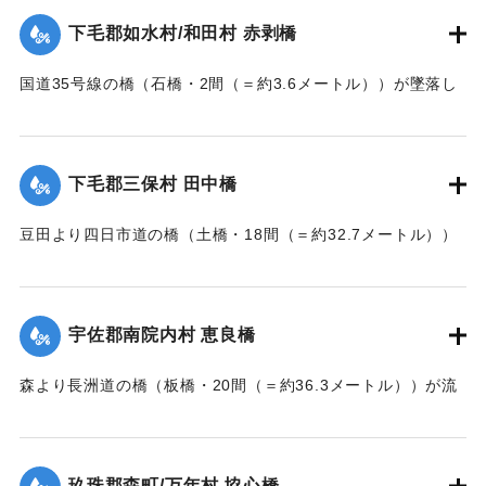
下毛郡如水村/和田村 赤剥橋
｜固有コード:
002680162
国道35号線の橋（石橋・2間（＝約3.6メートル））が墜落し
た。
【出典：大分新聞 大正7年7月14日7面（13日夕刊）】
下毛郡三保村 田中橋
｜固有コード:
002680163
豆田より四日市道の橋（土橋・18間（＝約32.7メートル））
が墜落した。
【出典：大分新聞 大正7年7月14日7面（13日夕刊）】
宇佐郡南院内村 恵良橋
｜固有コード:
002680164
森より長洲道の橋（板橋・20間（＝約36.3メートル））が流
失した。
【出典：大分新聞 大正7年7月14日7面（13日夕刊）】
玖珠郡森町/万年村 協心橋