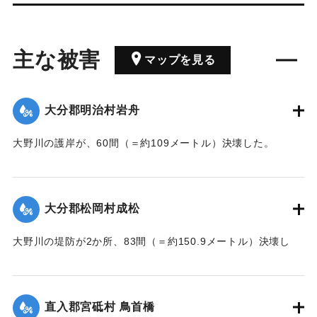
主な被害
マップを見る
大分郡明治村岩舟
大野川の護岸が、60間（＝約109メートル）決壊した。
【出典：大分新聞 大正7年7月17日3面（16日夕刊）】
｜固有コード:
002680207
大分郡松岡村成松
大野川の堤防が2か所、83間（＝約150.9メートル）決壊し
た。
【出典：大分新聞 大正7年7月17日3面（16日夕刊）】
直入郡宮砥村 鳥首橋
｜固有コード:
002680208