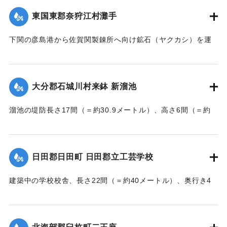
東国東郡奈狩江村灘手
｜固有コード:
002680194
下関の彦島港から佐賀関製錬所へ向け鉱石（ヤクカシ）を運
んでいた和船、第二大見丸が暴風雨のため難破。それを奈狩
江村の漁業組合の2人が発見し、消防組と協力、現場へ決死者
7人選抜し現場へ急行させ、辛うじて救助した。
大分郡石城川村来鉢 新溜池
【出典：大分新聞 大正7年7月16日7面（15日夕刊）】
溜池の堤防長さ17間（＝約30.9メートル）、高さ6間（＝約
｜固有コード:
002680195
10.9メートル）が決壊し、水田6反歩が流失、荒廃した。損害
額は2000円の見込み。
【出典：大分新聞 大正7年7月16日7面（15日夕刊）】
日田郡日田町 日田郡立工芸学校
｜固有コード:
002680196
建築中の学校校舎、長さ22間（＝約40メートル）、奥行き4
間半（＝約8.18メートル）の1棟が暴風雨のため倒壊した。同
校舎は6分方しか竣成しておらず、損害は軽微だった。
【出典：大分新聞 大正7年7月16日7面（15日夕刊）】