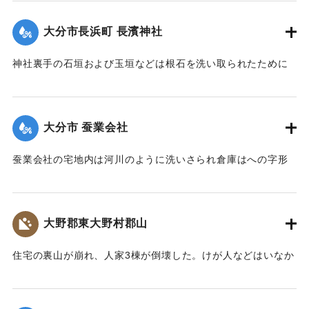
【出典：大分新聞 大正7年7月14日7面（13日夕刊）】
大分市長浜町 長濱神社
｜固有コード:
002680156
神社裏手の石垣および玉垣などは根石を洗い取られたために
全部崩壊し、神殿の一部地盤にも破損が生じた。
【出典：大分新聞 大正7年7月14日4面（13日夕刊）】
大分市 蚕業会社
｜固有コード:
002680148
蚕業会社の宅地内は河川のように洗いさられ倉庫はへの字形
に傾き、事務室の地盤は洗い流され、家屋は危険な状態にな
っている。
【出典：大分新聞 大正7年7月14日4面（13日夕刊）】
大野郡東大野村郡山
｜固有コード:
002680149
住宅の裏山が崩れ、人家3棟が倒壊した。けが人などはいなか
った。
【出典：大分新聞 大正7年7月14日4面（13日夕刊）】