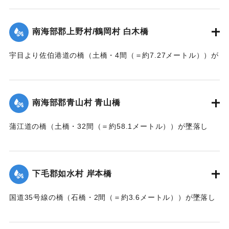
【出典：大分新聞 大正7年7月14日7面（13日夕刊）】
｜固有コード:
002680167
南海部郡上野村/鶴岡村 白木橋
宇目より佐伯港道の橋（土橋・4間（＝約7.27メートル））が
墜落した。
【出典：大分新聞 大正7年7月14日7面（13日夕刊）】
南海部郡青山村 青山橋
｜固有コード:
002680168
蒲江道の橋（土橋・32間（＝約58.1メートル））が墜落し
た。
【出典：大分新聞 大正7年7月14日7面（13日夕刊）】
下毛郡如水村 岸本橋
｜固有コード:
002680169
国道35号線の橋（石橋・2間（＝約3.6メートル））が墜落し
た。
【出典：大分新聞 大正7年7月14日7面（13日夕刊）】