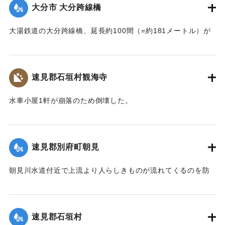
大分市 大分跨線橋
｜固有コード:
002680150
大湯鉄道の大分跨線橋、延長約100間（=約181メートル）が
崩壊したため、12日より全列車の運転を中止し、復旧工事に
着手しているが今日明日中の開通の見込みはない。
【出典：大分新聞 大正7年7月14日4面（13日夕刊）】
速見郡石垣村観海寺
｜固有コード:
002680151
水車小屋1軒が崩落のため倒壊した。
【出典：大分新聞 大正7年7月14日4面（13日夕刊）】
｜固有コード:
002680143
速見郡別府町朝見
朝見川水道付近で上流より人らしきものが流れてくるのを防
止作業中の男性が発見、濁流に身を挺して救助し、朝見病院
へ担ぎ込んだ。救助されたのは9歳の女の子で川筋を通行中に
誤って川に転落したものと判明し、親に引き渡された。この
速見郡石垣村
ほか、朝見筋では七島田が約2畝歩洗い流された。