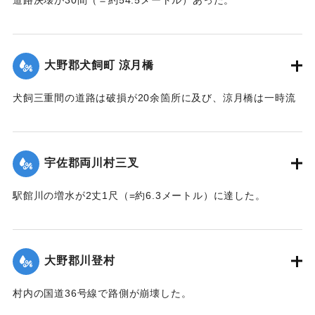
【出典：大分新聞 大正7年7月14日7面（13日夕刊）】
｜固有コード:
002680173
大野郡犬飼町 涼月橋
犬飼三重間の道路は破損が20余箇所に及び、涼月橋は一時流
失の危険があったが免れたものの、左岸の橋台が破損した。
【出典：大分新聞 大正7年7月14日7面（13日夕刊）】
宇佐郡両川村三叉
｜固有コード:
002680174
駅館川の増水が2丈1尺（=約6.3メートル）に達した。
【出典：大分新聞 大正7年7月14日7面（13日夕刊）】
｜固有コード:
002680166
大野郡川登村
村内の国道36号線で路側が崩壊した。