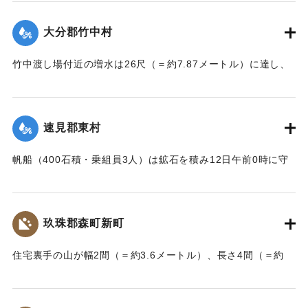
も両親の身の上を心配し見回りに出たが、同じく押し流され
｜固有コード:
002680187
たが、その後、三保村善隆寺前で川岸に這い上がり一命をと
大分郡竹中村
りとめた。
【出典：大分新聞 大正7年7月14日7面（13日夕刊）】
竹中渡し場付近の増水は26尺（＝約7.87メートル）に達し、
竹中の人家は床上5尺（＝約1.5メートル）くらい浸水し、厩
｜固有コード:
002680179
舎・物置など流失した。なお、竹中中判田堀割10坪、竹中駅
付近で数十坪崩壊し交通途絶した。
速見郡東村
【出典：大分新聞 大正7年7月14日7面（13日夕刊）】
帆船（400石積・乗組員3人）は鉱石を積み12日午前0時に守
｜固有コード:
002680180
江港を出港、佐賀関港に向けて航行中、東村の沖合で難船沈
没しているところを同地の漁民に救助された。船価2500円の
損害、鉱石の価格は不明。
玖珠郡森町新町
【出典：大分新聞 大正7年7月14日7面（13日夕刊）】
住宅裏手の山が幅2間（＝約3.6メートル）、長さ4間（＝約
｜固有コード:
002680181
7.2メートル）崩壊し、2軒の家屋を押しつぶした。
【出典：大分新聞 大正7年7月14日7面（13日夕刊）】