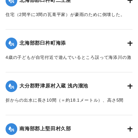
北海部郡臼杵町二王座
｜固有コード:
002680197
住宅（2間半に3間の瓦葺平家）が豪雨のために倒壊した。
【出典：大分新聞 大正7年7月16日4面（15日夕刊）】
｜固有コード:
002680189
北海部郡臼杵町海添
4歳の子どもが自宅付近で遊んでいるところ誤って海添川の激
流に墜落。浮沈しつつ3丁（＝約320メートル）あまり流され
ているところを付近の住民が発見、救助し応急手当を加えた
結果、ようやく蘇生し命に別条はなかった。
大分郡野津原村入蔵 浅内溜池
【出典：大分新聞 大正7年7月16日4面（15日夕刊）】
折からの出水に長さ10間（＝約18.1メートル）、高さ5間
｜固有コード:
002680190
（＝約9.09メートル）が決壊し、そのため逆巻く過水は同地
灌漑田50町歩中、1町歩を流失させ、数町歩に土砂を氾濫させ
た。損害額は約3万円の見込み。
南海部郡上堅田村久部