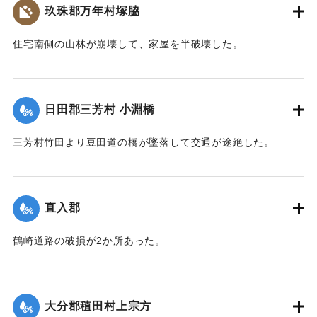
玖珠郡万年村塚脇
｜固有コード:
002680182
住宅南側の山林が崩壊して、家屋を半破壊した。
【出典：大分新聞 大正7年7月14日7面（13日夕刊）】
｜固有コード:
002680183
日田郡三芳村 小淵橋
三芳村竹田より豆田道の橋が墜落して交通が途絶した。
【出典：大分新聞 大正7年7月14日7面（13日夕刊）】
｜固有コード:
002680175
直入郡
鶴崎道路の破損が2か所あった。
【出典：大分新聞 大正7年7月14日7面（13日夕刊）】
｜固有コード:
002680176
大分郡稙田村上宗方