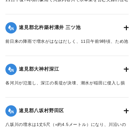
｜固有コード:
002680147
付近の崖の地盤が緩み、12日午前8時に突然崩壊、家屋もろと
も押し流された。夫の50代の男性は同日午後11時に同村畑の
森字河原で遺体となり発見された。妻の40代の女性の遺体は
速見郡北杵築村溝井 三ツ池
13日正午になっても発見されていない。
【出典：大分新聞 大正7年7月14日4面（13日夕刊）】
前日来の降雨で増水がはなはだしく、11日午前9時頃、ため池
の堤防中央より決壊したために植付田1町5反あまりを押し流
｜固有コード:
002680138
し多額の損害が出た。区民総出で警戒したためそのほか2つの
ため池は無事だった。
速見郡大神村深江
【出典：大分新聞 大正7年7月14日4面（13日夕刊）】
各河川が氾濫し、深江の長堤が決壊、潮水が稲田に侵入し損
｜固有コード:
002680139
害が非常に大きく、村民数百名が駆けつけ応急工事を行って
いる。また浸水家屋が多数あり、光景は惨憺たるものがあ
る。また西浦川の石橋は墜落したところがあり、目下手当を
速見郡八坂村野田区
行っている。
【出典：大分新聞 大正7年7月14日4面（13日夕刊）】
八坂川の増水は1丈5尺（=約4.5メートル）になり、川沿いの
被害は少なくない模様で、野田区では目下工事中の養水溜池