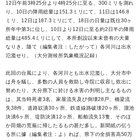
12日午前3時25分より4時25分に至る、300ミリを測れ
り。10日の降雨総量は151.3ミリにて、11日は146.8
ミリ、12日は187.3ミリにて、18日の日量は既往30ヶ
所年中第3に位し、10日より12日に至る約2日半の降雨
総量は485.4ミリにして、本所創設以来未曾有の大量
なりき。隨て（編集者注：したがって）各河川は出水
氾濫せり。（大分測候所気象概況記録）
此回の台風により、各河川とも出水氾濫し、大分市中
は舟を艤し、多数の人員を救助し寺院に収容し炊出に
努めたり。大分県下に於ける水害の判明し主なるもの
は、其当時死者3名、家屋流失及び倒壊28戸、橋梁流
失38件、道路缼潰30ヶ所、鉄道線路破壊20ヶ所、溜池
決潰6ヶ所、堤防決潰12ヶ所、船舶流失13隻、そのほ
か田畑の荒蕪に帰したるもの甚だ多し。新聞紙の伝う
る所に據（編集者注：よ）れば、県下の全損害高50万