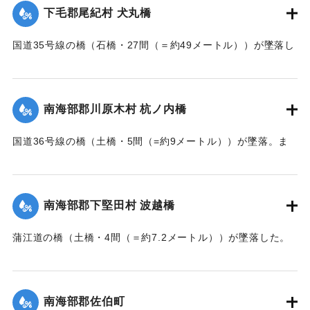
｜固有コード:
002680160
下毛郡尾紀村 犬丸橋
国道35号線の橋（石橋・27間（＝約49メートル））が墜落し
た。
【出典：大分新聞 大正7年7月14日7面（13日夕刊）】
南海部郡川原木村 杭ノ内橋
｜固有コード:
002680161
国道36号線の橋（土橋・5間（=約9メートル））が墜落。ま
た村内の道路は30間（=約54メートル）が破損し、交通途絶
になった。
【出典：大分新聞 大正7年7月14日7面（13日夕刊）】
南海部郡下堅田村 波越橋
｜固有コード:
002680152
蒲江道の橋（土橋・4間（＝約7.2メートル））が墜落した。
【出典：大分新聞 大正7年7月14日7面（13日夕刊）】
｜固有コード:
002680153
南海部郡佐伯町