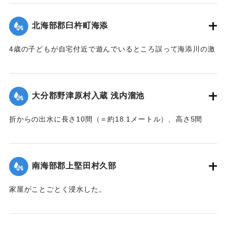
｜固有コード:
002680189
北海部郡臼杵町海添
4歳の子どもが自宅付近で遊んでいるところ誤って海添川の激
流に墜落。浮沈しつつ3丁（＝約320メートル）あまり流され
ているところを付近の住民が発見、救助し応急手当を加えた
結果、ようやく蘇生し命に別条はなかった。
大分郡野津原村入蔵 浅内溜池
【出典：大分新聞 大正7年7月16日4面（15日夕刊）】
折からの出水に長さ10間（＝約18.1メートル）、高さ5間
｜固有コード:
002680190
（＝約9.09メートル）が決壊し、そのため逆巻く過水は同地
灌漑田50町歩中、1町歩を流失させ、数町歩に土砂を氾濫させ
た。損害額は約3万円の見込み。
南海部郡上堅田村久部
今回の決壊で溜池は貯水量が約3分の1になり、今後の灌漑
家屋がことごとく浸水した。
上、不足になるということで、溜池に関わる耕作者が会合し
【出典：大分新聞 大正7年7月16日7面（15日夕刊）】
善後策を競技しているがいまだ結論は出ていない。
【出典：大分新聞 大正7年7月16日4面(15日夕刊)/16日7面