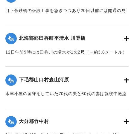
目下仮鉄橋の仮設工事を急ぎつつあり20日以前には開通の見
込み。それまでは山津川を徒歩連絡することで16日の一番列
車より全線運転を決定、徒歩区間は20鎖4町（＝約838.6メー
トル）で、山津川の両岸より各100尺（＝約30.3メートル）
北海部郡臼杵町平清水 川登橋
のはしごで昇降の便に備え、手荷物、小荷物、新聞雑誌その
ほか客車内に持ち込みうる荷持以外の積み込みの貨物は復旧
12日午前9時には臼杵川の増水が1丈2尺（＝約3.6メートル）
まで中止することとし、徒歩連絡のためこの両岸において停
に達し、橋の付近の家屋は全部浸水し、床上3-4尺（＝約90-
車する時間は約40分間の予定である。なお川岸に仮事務所を
120センチ）に達したため、臼杵署では首藤署長以下、全署員
作り、助役以下駅夫および運転事務所員が駐在し、電灯電話
が出動し、棟が浸かる程の激流を冒して危険区域の家族全部
をはじめ必要な設備をなしている。徒歩は極平易にして手荷
下毛郡山口村森山河原
を救助し、付近の山村材木店に収容した。
物は1個5銭で赤帽に託すことができる。
【出典：大分新聞 大正7年7月16日4面（15日夕刊）】
水車小屋の留守をしていた70代の夫と60代の妻は就寝中激流
【出典：大分新聞 大正7年7月16日4面（15日夕刊）】
のため水車ごと押し流され溺死した。この夫婦の40代の息子
｜固有コード:
002680188
も両親の身の上を心配し見回りに出たが、同じく押し流され
｜固有コード:
002680187
たが、その後、三保村善隆寺前で川岸に這い上がり一命をと
大分郡竹中村
りとめた。
【出典：大分新聞 大正7年7月14日7面（13日夕刊）】