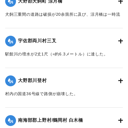
大野郡犬飼町 涼月橋
犬飼三重間の道路は破損が20余箇所に及び、涼月橋は一時流
失の危険があったが免れたものの、左岸の橋台が破損した。
【出典：大分新聞 大正7年7月14日7面（13日夕刊）】
宇佐郡両川村三叉
｜固有コード:
002680174
駅館川の増水が2丈1尺（=約6.3メートル）に達した。
【出典：大分新聞 大正7年7月14日7面（13日夕刊）】
｜固有コード:
002680166
大野郡川登村
村内の国道36号線で路側が崩壊した。
【出典：大分新聞 大正7年7月14日7面（13日夕刊）】
｜固有コード:
002680167
南海部郡上野村/鶴岡村 白木橋