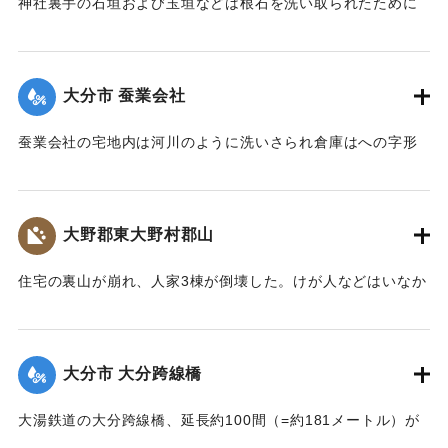
神社裏手の石垣および玉垣などは根石を洗い取られたために
全部崩壊し、神殿の一部地盤にも破損が生じた。
【出典：大分新聞 大正7年7月14日4面（13日夕刊）】
大分市 蚕業会社
｜固有コード:
002680148
蚕業会社の宅地内は河川のように洗いさられ倉庫はへの字形
に傾き、事務室の地盤は洗い流され、家屋は危険な状態にな
っている。
【出典：大分新聞 大正7年7月14日4面（13日夕刊）】
大野郡東大野村郡山
｜固有コード:
002680149
住宅の裏山が崩れ、人家3棟が倒壊した。けが人などはいなか
った。
【出典：大分新聞 大正7年7月14日4面（13日夕刊）】
大分市 大分跨線橋
｜固有コード:
002680150
大湯鉄道の大分跨線橋、延長約100間（=約181メートル）が
崩壊したため、12日より全列車の運転を中止し、復旧工事に