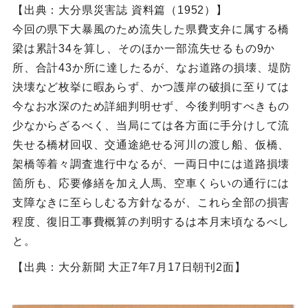
【出典：大分県災害誌 資料篇（1952）】
今回の県下大暴風のため流失した県費支弁に属する橋
梁は累計34を算し、そのほか一部流失せるもの9か
所、合計43か所に達したるが、なお道路の損壊、堤防
決壊など枚挙に暇あらず、かつ護岸の破損に至りては
今なお水深のため詳細判明せず、今後判明すべきもの
少なからざるべく、当局にては各方面に手分けして流
失せる橋材回収、交通途絶せる河川の渡し船、仮橋、
架橋等着々調査進行中なるが、一両日中には道路損壊
箇所も、応要修繕を加え人馬、空車くらいの通行には
支障なきに至らしむる方針なるが、これら全部の損害
程度、復旧工事費概算の判明するは本月末頃なるべし
と。
【出典：大分新聞 大正7年7月17日朝刊2面】