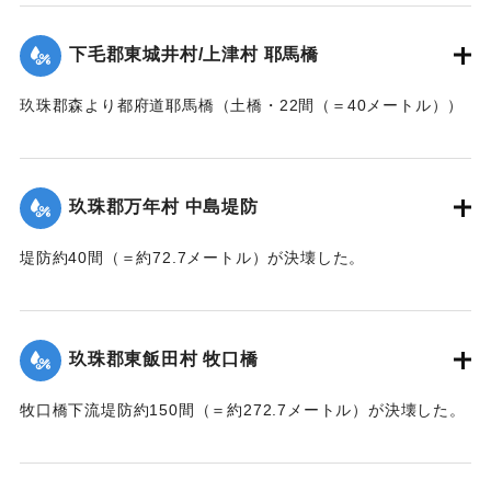
郡内では堤防の破損箇所が多い。
下毛郡東城井村/上津村 耶馬橋
当初は渡し船で交通の便を図っていたが、一両日に仮橋の工
事に着手する。
玖珠郡森より都府道耶馬橋（土橋・22間（＝40メートル））
【出典：大分新聞 大正7年7月14日7面（13日夕刊）/17日朝
が流失した。
刊2面】
【出典：大分新聞 大正7年7月14日7面（13日夕刊）】
玖珠郡万年村 中島堤防
｜固有コード:
002680157
｜固有コード:
002680158
堤防約40間（＝約72.7メートル）が決壊した。
【出典：大分新聞 大正7年7月14日7面（13日夕刊）】
｜固有コード:
002680159
玖珠郡東飯田村 牧口橋
牧口橋下流堤防約150間（＝約272.7メートル）が決壊した。
【出典：大分新聞 大正7年7月14日7面（13日夕刊）】