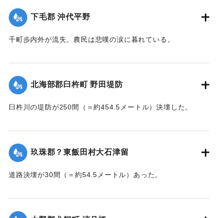
【出典：大分新聞 大正7年7月14日7面（13日夕刊）】
下毛郡 沖代平野
｜固有コード:
002680177
千町歩内外が流失。農民は悲嘆の涙に暮れている。
【出典：大分新聞 大正7年7月14日7面（13日夕刊）】
｜固有コード:
002680178
北海部郡臼杵町 野田堤防
臼杵川の堤防が250間（＝約454.5メートル）決壊した。
【出典：大分新聞 大正7年7月14日7面（13日夕刊）】
｜固有コード:
002680170
玖珠郡？東飯田村大石津留
道路決壊が30間（＝約54.5メートル）あった。
【出典：大分新聞 大正7年7月14日7面（13日夕刊）】
｜固有コード:
002680173