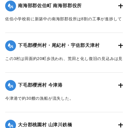
｜固有コード:
002680192
南海部郡佐伯町 南海部郡役所
（15日夕刊）】
佐伯小学校前に新築中の南海部郡役所は8割の工事が進捗して
｜固有コード:
002680191
いたが、12日未明轟然たる音響とともに倒壊し、木材、瓦の
破損が甚だしく、そのほか町内瓦壁などの剥脱崩壊したもの
が少なくなく、消防組を出して警戒につとめている。
下毛郡櫻州村・尾紀村・宇佐郡天津村
【出典：大分新聞 大正7年7月16日4面（15日夕刊）】
この3村は田面約20町歩洗われ、荒田と化し復旧の見込みは見
｜固有コード:
002680184
当がつかず、また半荒田となったところも約20町歩あった。
【出典：大分新聞 大正7年7月16日4面（15日夕刊）】
下毛郡櫻洲村 今津港
｜固有コード:
002680185
今津港で約30艘の漁船が流失した。
【出典：大分新聞 大正7年7月16日4面（15日夕刊）】
｜固有コード:
002680186
大分郡桃園村 山津川鉄橋