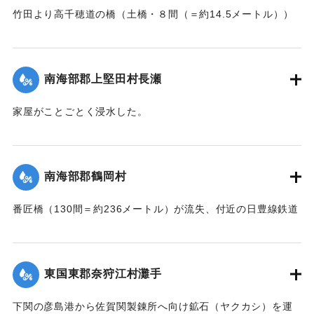
【出典：大分新聞 大正7年7月16日7面（15日夕刊）】
竹田より高千穂道の橋（土橋・８間（＝約14.5メートル））
が流失した。
｜固有コード:
002680199
【出典：大分新聞 大正7年7月17日朝刊2面】
南海部郡上堅田村長瀬
｜固有コード:
002680201
家屋がことごとく浸水した。
【出典：大分新聞 大正7年7月16日7面（15日夕刊）】
｜固有コード:
002680193
南海部郡鶴岡村
番匠橋（130間＝約236メートル）が流失、付近の日豊線鉄道
工事も甚だしく水害を受けた。
【出典：大分新聞 大正7年7月16日7面（15日夕刊）】
東国東郡奈狩江村灘手
｜固有コード:
002680194
下関の彦島港から佐賀関製錬所へ向け鉱石（ヤクカシ）を運