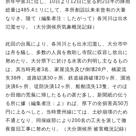
所年中第3に位し、10日より12日に至る約2日半の降雨
総量は485.4ミリにして、本所創設以来未曾有の大量
なりき。隨て（編集者注：したがって）各河川は出水
氾濫せり。（大分測候所気象概況記録）
此回の台風により、各河川とも出水氾濫し、大分市中
は舟を艤し、多数の人員を救助し寺院に収容し炊出に
努めたり。大分県下に於ける水害の判明し主なるもの
は、其当時死者3名、家屋流失及び倒壊28戸、橋梁流
失38件、道路缼潰30ヶ所、鉄道線路破壊20ヶ所、溜池
決潰6ヶ所、堤防決潰12ヶ所、船舶流失13隻、そのほ
か田畑の荒蕪に帰したるもの甚だ多し。新聞紙の伝う
る所に據（編集者注：よ）れば、県下の全損害高50万
円に上るべしと。当時豊州線にては、土砂崩壊のため
不通となり、同保線部により200名の工夫を派して徹
夜復旧工事に努めたり。（大分測候所 被害概況記録）