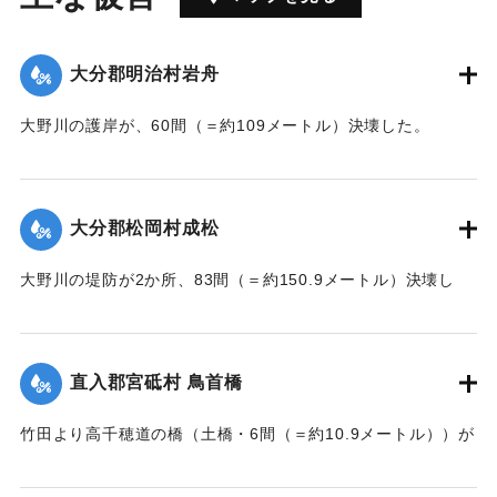
大分郡明治村岩舟
大野川の護岸が、60間（＝約109メートル）決壊した。
【出典：大分新聞 大正7年7月17日3面（16日夕刊）】
｜固有コード:
002680207
大分郡松岡村成松
大野川の堤防が2か所、83間（＝約150.9メートル）決壊し
た。
【出典：大分新聞 大正7年7月17日3面（16日夕刊）】
直入郡宮砥村 鳥首橋
｜固有コード:
002680208
竹田より高千穂道の橋（土橋・6間（＝約10.9メートル））が
流失した。