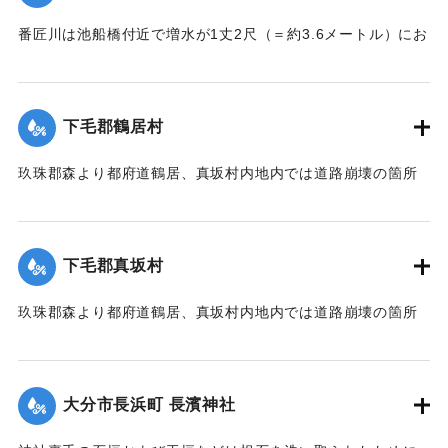
番匠川は池船橋付近で増水が1丈2尺（＝約3.6メートル）にお
よび隣村の家屋や田畑に水の侵入が多く、人畜の死傷は不明
である。
濁流は平地の全部を洗い、市街は約3尺（＝約90センチ）の浸
下毛郡鶴居村
水があったが、正午より水勢がやや減じ、池船橋はかろうじ
て流失を免れた。田畑農作物の被害は甚だしく、電信電話不
玖珠郡森より都府道鶴居、真坂村内地内では道路崩壊の箇所
通、郵便物は局内および佐伯駅に停滞し、汽車線路破壊のた
が多く、車馬の交通が途絶している。
め発着は1日1回ないし2回のみになっている。
【出典：大分新聞 大正7年7月14日7面（13日夕刊）】
【出典：大分新聞 大正7年7月14日7面（13日夕刊）/大正7年
下毛郡真坂村
7月16日朝刊4面】
｜固有コード:
002680155
玖珠郡森より都府道鶴居、真坂村内地内では道路崩壊の箇所
｜固有コード:
002680154
が多く、車馬の交通が途絶している。
【出典：大分新聞 大正7年7月14日7面（13日夕刊）】
大分市長浜町 長濱神社
｜固有コード:
002680156