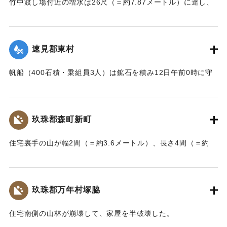
竹中渡し場付近の増水は26尺（＝約7.87メートル）に達し、
竹中の人家は床上5尺（＝約1.5メートル）くらい浸水し、厩
｜固有コード:
002680179
舎・物置など流失した。なお、竹中中判田堀割10坪、竹中駅
付近で数十坪崩壊し交通途絶した。
速見郡東村
【出典：大分新聞 大正7年7月14日7面（13日夕刊）】
帆船（400石積・乗組員3人）は鉱石を積み12日午前0時に守
｜固有コード:
002680180
江港を出港、佐賀関港に向けて航行中、東村の沖合で難船沈
没しているところを同地の漁民に救助された。船価2500円の
損害、鉱石の価格は不明。
玖珠郡森町新町
【出典：大分新聞 大正7年7月14日7面（13日夕刊）】
住宅裏手の山が幅2間（＝約3.6メートル）、長さ4間（＝約
｜固有コード:
002680181
7.2メートル）崩壊し、2軒の家屋を押しつぶした。
【出典：大分新聞 大正7年7月14日7面（13日夕刊）】
玖珠郡万年村塚脇
｜固有コード:
002680182
住宅南側の山林が崩壊して、家屋を半破壊した。