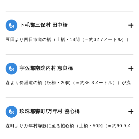
た。
【出典：大分新聞 大正7年7月14日7面（13日夕刊）】
下毛郡三保村 田中橋
｜固有コード:
002680163
豆田より四日市道の橋（土橋・18間（＝約32.7メートル））
が墜落した。
【出典：大分新聞 大正7年7月14日7面（13日夕刊）】
宇佐郡南院内村 恵良橋
｜固有コード:
002680164
森より長洲道の橋（板橋・20間（＝約36.3メートル））が流
失した。
【出典：大分新聞 大正7年7月14日7面（13日夕刊）】
玖珠郡森町/万年村 協心橋
｜固有コード:
002680165
森町より万年村塚脇に至る協心橋（土橋・50間（＝約90.9メ
ートル））の約25間（＝約45.4メートル）が崩壊した。玖珠