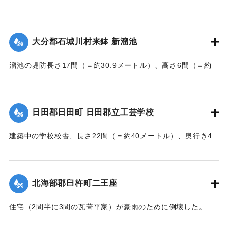
んでいた和船、第二大見丸が暴風雨のため難破。それを奈狩
江村の漁業組合の2人が発見し、消防組と協力、現場へ決死者
7人選抜し現場へ急行させ、辛うじて救助した。
大分郡石城川村来鉢 新溜池
【出典：大分新聞 大正7年7月16日7面（15日夕刊）】
溜池の堤防長さ17間（＝約30.9メートル）、高さ6間（＝約
｜固有コード:
002680195
10.9メートル）が決壊し、水田6反歩が流失、荒廃した。損害
額は2000円の見込み。
【出典：大分新聞 大正7年7月16日7面（15日夕刊）】
日田郡日田町 日田郡立工芸学校
｜固有コード:
002680196
建築中の学校校舎、長さ22間（＝約40メートル）、奥行き4
間半（＝約8.18メートル）の1棟が暴風雨のため倒壊した。同
校舎は6分方しか竣成しておらず、損害は軽微だった。
【出典：大分新聞 大正7年7月16日7面（15日夕刊）】
北海部郡臼杵町二王座
｜固有コード:
002680197
住宅（2間半に3間の瓦葺平家）が豪雨のために倒壊した。
【出典：大分新聞 大正7年7月16日4面（15日夕刊）】