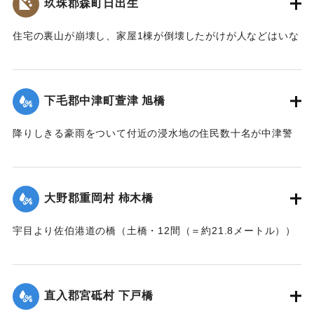
玖珠郡森町日出生
｜固有コード:
002680206
住宅の裏山が崩壊し、家屋1棟が倒壊したがけが人などはいな
かった。
【出典：大分新聞 大正7年7月16日7面（15日夕刊）】
下毛郡中津町萱津 旭橋
｜固有コード:
002680198
降りしきる豪雨をついて付近の浸水地の住民数十名が中津警
察署に殺到、旭橋の上の家屋の撤去を迫った。萱津付近の浸
水は明治26年の水害に比べても割合が大きく、浸水家屋が
200戸に及んでいるのは要するに排水地である橋の上に不自然
大野郡重岡村 柿木橋
な住宅を建築する許可を当局が出したためとして、その不当
命令をただし、被害を予防するために行政訴訟を提起しよう
宇目より佐伯港道の橋（土橋・12間（＝約21.8メートル））
と13日以来、住民の間で協議が進められてきたが、費用など
が流失した。
の問題で泣き寝入りの状態になっている。また町当局もこの
【出典：大分新聞 大正7年7月17日朝刊2面】
問題に対して冷然であることも遺憾であるとある被害住民は
憤慨している。
直入郡宮砥村 下戸橋
｜固有コード:
002680200