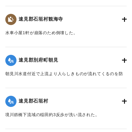
着手しているが今日明日中の開通の見込みはない。
【出典：大分新聞 大正7年7月14日4面（13日夕刊）】
速見郡石垣村観海寺
｜固有コード:
002680151
水車小屋1軒が崩落のため倒壊した。
【出典：大分新聞 大正7年7月14日4面（13日夕刊）】
｜固有コード:
002680143
速見郡別府町朝見
朝見川水道付近で上流より人らしきものが流れてくるのを防
止作業中の男性が発見、濁流に身を挺して救助し、朝見病院
へ担ぎ込んだ。救助されたのは9歳の女の子で川筋を通行中に
誤って川に転落したものと判明し、親に引き渡された。この
速見郡石垣村
ほか、朝見筋では七島田が約2畝歩洗い流された。
【出典：大分新聞 大正7年7月14日4面（13日夕刊）】
境川鉄橋下流域の稲田約3反歩が洗い流された。
【出典：大分新聞 大正7年7月14日4面（13日夕刊）】
｜固有コード:
002680144