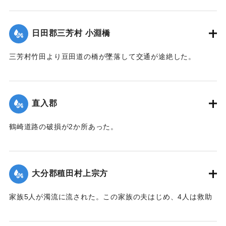
【出典：大分新聞 大正7年7月14日7面（13日夕刊）】
｜固有コード:
002680183
日田郡三芳村 小淵橋
三芳村竹田より豆田道の橋が墜落して交通が途絶した。
【出典：大分新聞 大正7年7月14日7面（13日夕刊）】
｜固有コード:
002680175
直入郡
鶴崎道路の破損が2か所あった。
【出典：大分新聞 大正7年7月14日7面（13日夕刊）】
｜固有コード:
002680176
大分郡稙田村上宗方
家族5人が濁流に流された。この家族の夫はじめ、4人は救助
されたが30代の妻は、この日の午後、瀧尾村羽田の裏道で死
体で発見された。