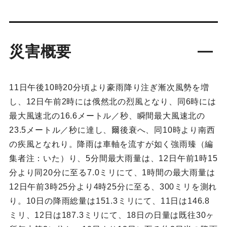
災害概要
11日午後10時20分頃より豪雨降り注ぎ漸次風勢を増
し、12日午前2時には俄然北の烈風となり、同6時には
最大風速北の16.6メートル／秒、瞬間最大風速北の
23.5メートル／秒に達し、爾後衰へ、同10時より南西
の疾風となれり。降雨は車軸を流すが如く強雨臻（編
集者注：いた）り、5分間最大雨量は、12日午前1時15
分より同20分に至る7.0ミリにて、1時間の最大雨量は
12日午前3時25分より4時25分に至る、300ミリを測れ
り。10日の降雨総量は151.3ミリにて、11日は146.8
ミリ、12日は187.3ミリにて、18日の日量は既往30ヶ