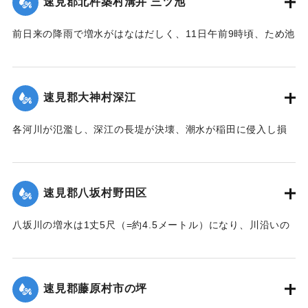
速見郡北杵築村溝井 三ツ池
13日正午になっても発見されていない。
【出典：大分新聞 大正7年7月14日4面（13日夕刊）】
前日来の降雨で増水がはなはだしく、11日午前9時頃、ため池
の堤防中央より決壊したために植付田1町5反あまりを押し流
｜固有コード:
002680138
し多額の損害が出た。区民総出で警戒したためそのほか2つの
ため池は無事だった。
速見郡大神村深江
【出典：大分新聞 大正7年7月14日4面（13日夕刊）】
各河川が氾濫し、深江の長堤が決壊、潮水が稲田に侵入し損
｜固有コード:
002680139
害が非常に大きく、村民数百名が駆けつけ応急工事を行って
いる。また浸水家屋が多数あり、光景は惨憺たるものがあ
る。また西浦川の石橋は墜落したところがあり、目下手当を
速見郡八坂村野田区
行っている。
【出典：大分新聞 大正7年7月14日4面（13日夕刊）】
八坂川の増水は1丈5尺（=約4.5メートル）になり、川沿いの
被害は少なくない模様で、野田区では目下工事中の養水溜池
｜固有コード:
002680140
の堤防が崩壊しつつあり、区民総出で防水中である。
【出典：大分新聞 大正7年7月14日4面（13日夕刊）】
速見郡藤原村市の坪