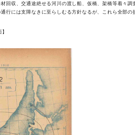
橋材回収、交通途絶せる河川の渡し船、仮橋、架橋等着々調
の通行には支障なきに至らしむる方針なるが、これら全部の
面】