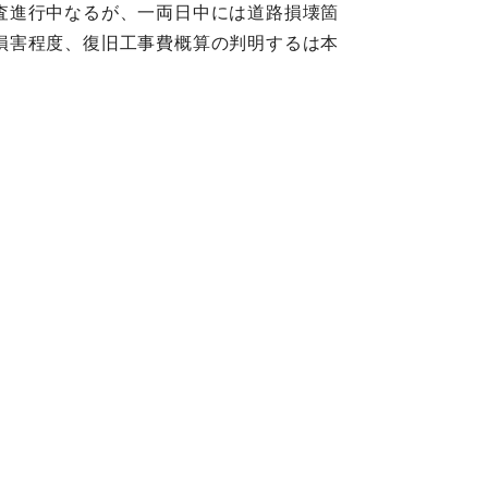
査進行中なるが、一両日中には道路損壊箇
損害程度、復旧工事費概算の判明するは本