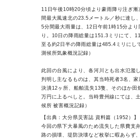
11日午後10時20分頃より豪雨降り注ぎ
間最大風速北の23.5メートル／秒に達
5分間最大雨量は、12日午前1時15分より
り。10日の降雨総量は151.3ミリにて、1
至る約2日半の降雨総量は485.4ミリ
測候所気象概況記録）
此回の台風により、各河川とも出水氾濫
判明し主なるものは、其当時死者3名、家屋
決潰12ヶ所、船舶流失13隻、そのほか
万円に上るべしと。当時豊州線にては、土
候所 被害概況記録）
【出典：大分県災害誌 資料篇（1952）】
今回の県下大暴風のため流失した県費支弁
路の損壊、堤防決壊など枚挙に暇あらず