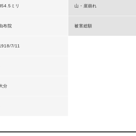
354.5ミリ
山・崖崩れ
由布院
被害総額
1918/7/11
-
大分
-