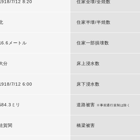
1918/7/12 8:20
住家全壊/全焼数
北
住家半壊/半焼数
16.6メートル
住家一部損壊数
大分
床上浸水数
1918/7/12 6:00
床下浸水数
584.3ミリ
道路被害
※事前通行規制は除く
佐賀関
橋梁被害