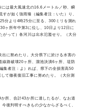
時には最大風速北の16.6メートル／秒、瞬
を流すが如く強雨臻（編集者注：いた）り、
25分より4時25分に至る、300ミリを測れ
往30ヶ所年中第3に位し、10日より12日に
したがって）各河川は出水氾濫せり。（大分
炊出に努めたり。大分県下に於ける水害の
道線路破壊20ヶ所、溜池決潰6ヶ所、堤防
編集者注：よ）れば、県下の全損害高50
派して徹夜復旧工事に努めたり。（大分測
9か所、合計43か所に達したるが、なお道
、今後判明すべきもの少なからざるべく、