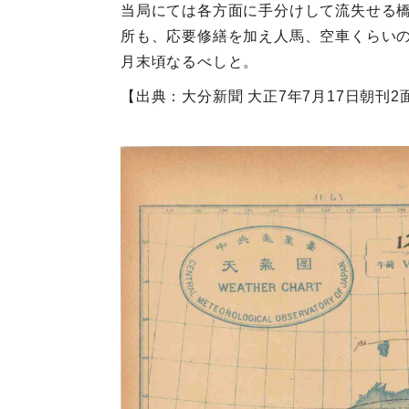
当局にては各方面に手分けして流失せる
所も、応要修繕を加え人馬、空車くらい
月末頃なるべしと。
【出典：大分新聞 大正7年7月17日朝刊2