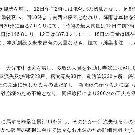
漸次風勢を増し、12日午前2時には俄然北の烈風となり、同6
し、爾後衰へ、同10時より南西の疾風となれり。降雨は車軸
同20分に至る7.0ミリにて、1時間の最大雨量は12日午前3時
1日は146.8ミリ、12日は187.3ミリにて、18日の日量は既
にして、本所創設以来未曾有の大量なりき。隨て（編集者注：
し、大分市中は舟を艤し、多数の人員を救助し寺院に収容し
流失及び倒壊28戸、橋梁流失38件、道路缼潰30ヶ所、鉄
田畑の荒蕪に帰したるもの甚だ多し。新聞紙の伝うる所に據（
砂崩壊のため不通となり、同保線部により200名の工夫を
に属する橋梁は累計34を算し、そのほか一部流失せるもの
、かつ護岸の破損に至りては今なお水深のため詳細判明せず