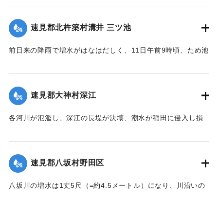
も押し流された。夫の50代の男性は同日午後11時に同村畑の
森字河原で遺体となり発見された。妻の40代の女性の遺体は
速見郡北杵築村溝井 三ツ池
13日正午になっても発見されていない。
【出典：大分新聞 大正7年7月14日4面（13日夕刊）】
前日来の降雨で増水がはなはだしく、11日午前9時頃、ため池
の堤防中央より決壊したために植付田1町5反あまりを押し流
｜固有コード:
002680138
し多額の損害が出た。区民総出で警戒したためそのほか2つの
ため池は無事だった。
速見郡大神村深江
【出典：大分新聞 大正7年7月14日4面（13日夕刊）】
各河川が氾濫し、深江の長堤が決壊、潮水が稲田に侵入し損
｜固有コード:
002680139
害が非常に大きく、村民数百名が駆けつけ応急工事を行って
いる。また浸水家屋が多数あり、光景は惨憺たるものがあ
る。また西浦川の石橋は墜落したところがあり、目下手当を
速見郡八坂村野田区
行っている。
【出典：大分新聞 大正7年7月14日4面（13日夕刊）】
八坂川の増水は1丈5尺（=約4.5メートル）になり、川沿いの
被害は少なくない模様で、野田区では目下工事中の養水溜池
｜固有コード:
002680140
の堤防が崩壊しつつあり、区民総出で防水中である。