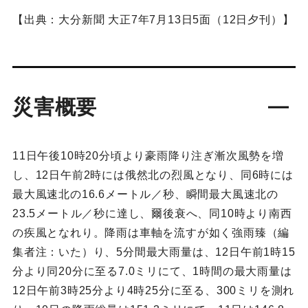
【出典：大分新聞 大正7年7月13日5面（12日夕刊）】
災害概要
11日午後10時20分頃より豪雨降り注ぎ漸次風勢を増
し、12日午前2時には俄然北の烈風となり、同6時には
最大風速北の16.6メートル／秒、瞬間最大風速北の
23.5メートル／秒に達し、爾後衰へ、同10時より南西
の疾風となれり。降雨は車軸を流すが如く強雨臻（編
集者注：いた）り、5分間最大雨量は、12日午前1時15
分より同20分に至る7.0ミリにて、1時間の最大雨量は
12日午前3時25分より4時25分に至る、300ミリを測れ