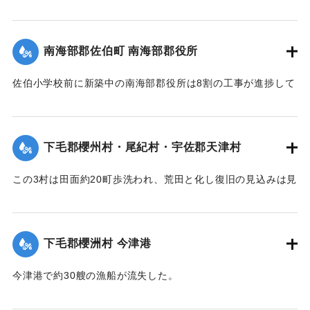
【出典：大分新聞 大正7年7月16日7面（15日夕刊）】
善後策を競技しているがいまだ結論は出ていない。
【出典：大分新聞 大正7年7月16日4面(15日夕刊)/16日7面
｜固有コード:
002680192
南海部郡佐伯町 南海部郡役所
（15日夕刊）】
佐伯小学校前に新築中の南海部郡役所は8割の工事が進捗して
｜固有コード:
002680191
いたが、12日未明轟然たる音響とともに倒壊し、木材、瓦の
破損が甚だしく、そのほか町内瓦壁などの剥脱崩壊したもの
が少なくなく、消防組を出して警戒につとめている。
下毛郡櫻州村・尾紀村・宇佐郡天津村
【出典：大分新聞 大正7年7月16日4面（15日夕刊）】
この3村は田面約20町歩洗われ、荒田と化し復旧の見込みは見
｜固有コード:
002680184
当がつかず、また半荒田となったところも約20町歩あった。
【出典：大分新聞 大正7年7月16日4面（15日夕刊）】
下毛郡櫻洲村 今津港
｜固有コード:
002680185
今津港で約30艘の漁船が流失した。
【出典：大分新聞 大正7年7月16日4面（15日夕刊）】