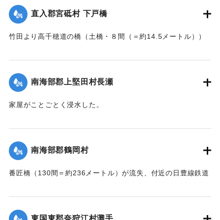
憤慨している。
直入郡宮砥村 下戸橋
｜固有コード:
002680200
【出典：大分新聞 大正7年7月16日7面（15日夕刊）】
竹田より高千穂道の橋（土橋・８間（＝約14.5メートル））
が流失した。
｜固有コード:
002680199
【出典：大分新聞 大正7年7月17日朝刊2面】
南海部郡上堅田村長瀬
｜固有コード:
002680201
家屋がことごとく浸水した。
【出典：大分新聞 大正7年7月16日7面（15日夕刊）】
｜固有コード:
002680193
南海部郡鶴岡村
番匠橋（130間＝約236メートル）が流失、付近の日豊線鉄道
工事も甚だしく水害を受けた。
【出典：大分新聞 大正7年7月16日7面（15日夕刊）】
東国東郡奈狩江村灘手