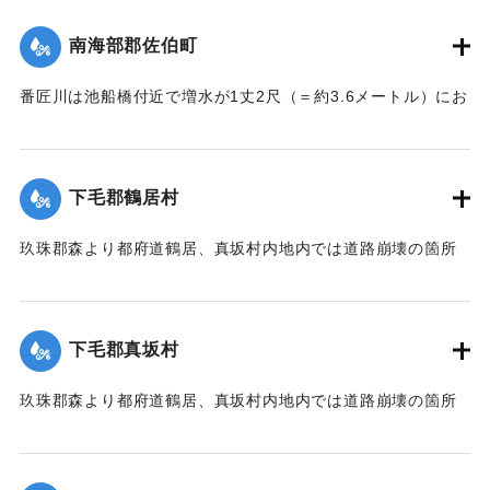
｜固有コード:
002680153
南海部郡佐伯町
番匠川は池船橋付近で増水が1丈2尺（＝約3.6メートル）にお
よび隣村の家屋や田畑に水の侵入が多く、人畜の死傷は不明
である。
濁流は平地の全部を洗い、市街は約3尺（＝約90センチ）の浸
下毛郡鶴居村
水があったが、正午より水勢がやや減じ、池船橋はかろうじ
て流失を免れた。田畑農作物の被害は甚だしく、電信電話不
玖珠郡森より都府道鶴居、真坂村内地内では道路崩壊の箇所
通、郵便物は局内および佐伯駅に停滞し、汽車線路破壊のた
が多く、車馬の交通が途絶している。
め発着は1日1回ないし2回のみになっている。
【出典：大分新聞 大正7年7月14日7面（13日夕刊）】
【出典：大分新聞 大正7年7月14日7面（13日夕刊）/大正7年
下毛郡真坂村
7月16日朝刊4面】
｜固有コード:
002680155
玖珠郡森より都府道鶴居、真坂村内地内では道路崩壊の箇所
｜固有コード:
002680154
が多く、車馬の交通が途絶している。
【出典：大分新聞 大正7年7月14日7面（13日夕刊）】