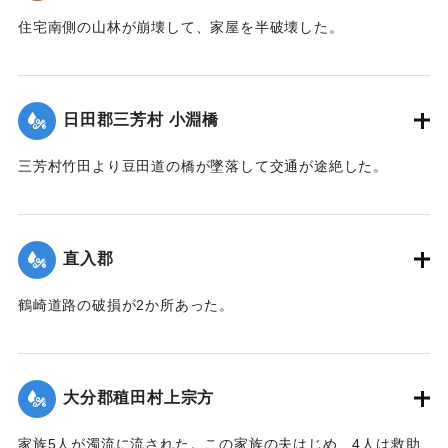
住宅南側の山林が崩壊して、家屋を半破壊した。
【出典：大分新聞 大正7年7月14日7面（13日夕刊）】
｜固有コード:
002680183
日田郡三芳村 小淵橋
三芳村竹田より豆田道の橋が墜落して交通が途絶した。
【出典：大分新聞 大正7年7月14日7面（13日夕刊）】
｜固有コード:
002680175
直入郡
鶴崎道路の破損が2か所あった。
【出典：大分新聞 大正7年7月14日7面（13日夕刊）】
｜固有コード:
002680176
大分郡稙田村上宗方
家族5人が濁流に流された。この家族の夫はじめ、4人は救助