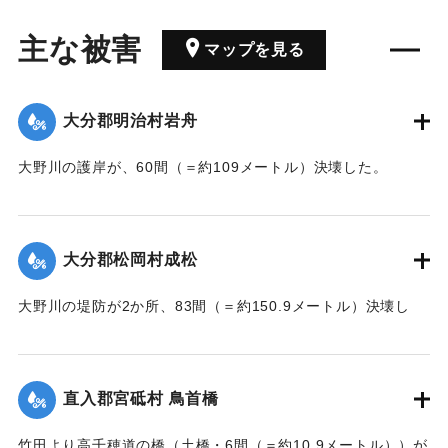
主な被害
マップを見る
大分郡明治村岩舟
大野川の護岸が、60間（＝約109メートル）決壊した。
【出典：大分新聞 大正7年7月17日3面（16日夕刊）】
｜固有コード:
002680207
大分郡松岡村成松
大野川の堤防が2か所、83間（＝約150.9メートル）決壊し
た。
【出典：大分新聞 大正7年7月17日3面（16日夕刊）】
直入郡宮砥村 鳥首橋
｜固有コード:
002680208
竹田より高千穂道の橋（土橋・6間（＝約10.9メートル））が