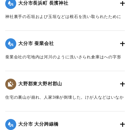
大分市長浜町 長濱神社
｜固有コード:
002680156
神社裏手の石垣および玉垣などは根石を洗い取られたために
全部崩壊し、神殿の一部地盤にも破損が生じた。
【出典：大分新聞 大正7年7月14日4面（13日夕刊）】
大分市 蚕業会社
｜固有コード:
002680148
蚕業会社の宅地内は河川のように洗いさられ倉庫はへの字形
に傾き、事務室の地盤は洗い流され、家屋は危険な状態にな
っている。
【出典：大分新聞 大正7年7月14日4面（13日夕刊）】
大野郡東大野村郡山
｜固有コード:
002680149
住宅の裏山が崩れ、人家3棟が倒壊した。けが人などはいなか
った。
【出典：大分新聞 大正7年7月14日4面（13日夕刊）】
大分市 大分跨線橋
｜固有コード:
002680150