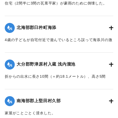
｜固有コード:
002680197
住宅（2間半に3間の瓦葺平家）が豪雨のために倒壊した。
【出典：大分新聞 大正7年7月16日4面（15日夕刊）】
｜固有コード:
002680189
北海部郡臼杵町海添
4歳の子どもが自宅付近で遊んでいるところ誤って海添川の激
流に墜落。浮沈しつつ3丁（＝約320メートル）あまり流され
ているところを付近の住民が発見、救助し応急手当を加えた
結果、ようやく蘇生し命に別条はなかった。
大分郡野津原村入蔵 浅内溜池
【出典：大分新聞 大正7年7月16日4面（15日夕刊）】
折からの出水に長さ10間（＝約18.1メートル）、高さ5間
｜固有コード:
002680190
（＝約9.09メートル）が決壊し、そのため逆巻く過水は同地
灌漑田50町歩中、1町歩を流失させ、数町歩に土砂を氾濫させ
た。損害額は約3万円の見込み。
南海部郡上堅田村久部
今回の決壊で溜池は貯水量が約3分の1になり、今後の灌漑
家屋がことごとく浸水した。
上、不足になるということで、溜池に関わる耕作者が会合し