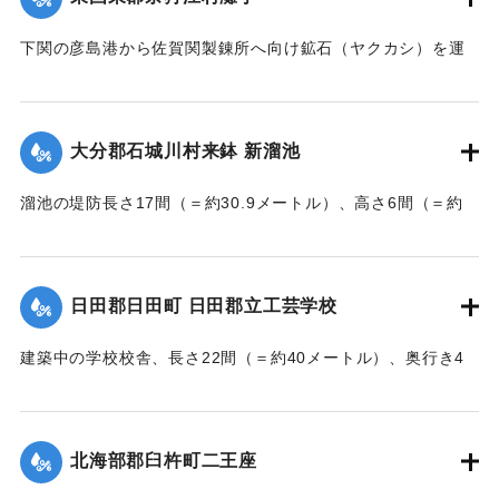
｜固有コード:
002680194
下関の彦島港から佐賀関製錬所へ向け鉱石（ヤクカシ）を運
んでいた和船、第二大見丸が暴風雨のため難破。それを奈狩
江村の漁業組合の2人が発見し、消防組と協力、現場へ決死者
7人選抜し現場へ急行させ、辛うじて救助した。
大分郡石城川村来鉢 新溜池
【出典：大分新聞 大正7年7月16日7面（15日夕刊）】
溜池の堤防長さ17間（＝約30.9メートル）、高さ6間（＝約
｜固有コード:
002680195
10.9メートル）が決壊し、水田6反歩が流失、荒廃した。損害
額は2000円の見込み。
【出典：大分新聞 大正7年7月16日7面（15日夕刊）】
日田郡日田町 日田郡立工芸学校
｜固有コード:
002680196
建築中の学校校舎、長さ22間（＝約40メートル）、奥行き4
間半（＝約8.18メートル）の1棟が暴風雨のため倒壊した。同
校舎は6分方しか竣成しておらず、損害は軽微だった。
【出典：大分新聞 大正7年7月16日7面（15日夕刊）】
北海部郡臼杵町二王座