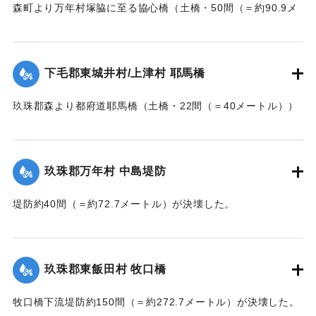
森町より万年村塚脇に至る協心橋（土橋・50間（＝約90.9メ
ートル））の約25間（＝約45.4メートル）が崩壊した。玖珠
郡内では堤防の破損箇所が多い。
下毛郡東城井村/上津村 耶馬橋
当初は渡し船で交通の便を図っていたが、一両日に仮橋の工
事に着手する。
玖珠郡森より都府道耶馬橋（土橋・22間（＝40メートル））
【出典：大分新聞 大正7年7月14日7面（13日夕刊）/17日朝
が流失した。
刊2面】
【出典：大分新聞 大正7年7月14日7面（13日夕刊）】
玖珠郡万年村 中島堤防
｜固有コード:
002680157
｜固有コード:
002680158
堤防約40間（＝約72.7メートル）が決壊した。
【出典：大分新聞 大正7年7月14日7面（13日夕刊）】
｜固有コード:
002680159
玖珠郡東飯田村 牧口橋
牧口橋下流堤防約150間（＝約272.7メートル）が決壊した。