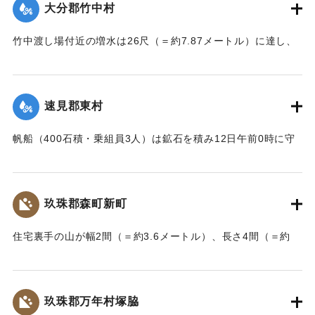
大分郡竹中村
りとめた。
【出典：大分新聞 大正7年7月14日7面（13日夕刊）】
竹中渡し場付近の増水は26尺（＝約7.87メートル）に達し、
竹中の人家は床上5尺（＝約1.5メートル）くらい浸水し、厩
｜固有コード:
002680179
舎・物置など流失した。なお、竹中中判田堀割10坪、竹中駅
付近で数十坪崩壊し交通途絶した。
速見郡東村
【出典：大分新聞 大正7年7月14日7面（13日夕刊）】
帆船（400石積・乗組員3人）は鉱石を積み12日午前0時に守
｜固有コード:
002680180
江港を出港、佐賀関港に向けて航行中、東村の沖合で難船沈
没しているところを同地の漁民に救助された。船価2500円の
損害、鉱石の価格は不明。
玖珠郡森町新町
【出典：大分新聞 大正7年7月14日7面（13日夕刊）】
住宅裏手の山が幅2間（＝約3.6メートル）、長さ4間（＝約
｜固有コード:
002680181
7.2メートル）崩壊し、2軒の家屋を押しつぶした。
【出典：大分新聞 大正7年7月14日7面（13日夕刊）】
玖珠郡万年村塚脇
｜固有コード:
002680182