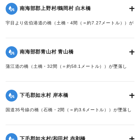
｜固有コード:
002680167
南海部郡上野村/鶴岡村 白木橋
宇目より佐伯港道の橋（土橋・4間（＝約7.27メートル））が
墜落した。
【出典：大分新聞 大正7年7月14日7面（13日夕刊）】
南海部郡青山村 青山橋
｜固有コード:
002680168
蒲江道の橋（土橋・32間（＝約58.1メートル））が墜落し
た。
【出典：大分新聞 大正7年7月14日7面（13日夕刊）】
下毛郡如水村 岸本橋
｜固有コード:
002680169
国道35号線の橋（石橋・2間（＝約3.6メートル））が墜落し
た。
【出典：大分新聞 大正7年7月14日7面（13日夕刊）】
下毛郡如水村/和田村 赤剥橋