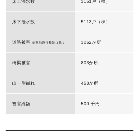
床上浸水数
3151戸（棟）
床下浸水数
5113戸（棟）
道路被害
3062か所
※事前通行規制は除く
橋梁被害
803か所
山・崖崩れ
458か所
被害総額
500 千円