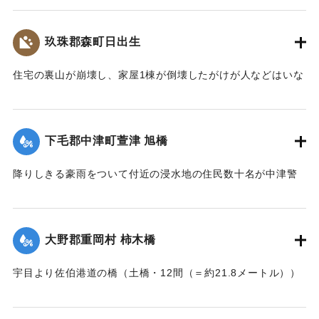
【出典：大分新聞 大正7年7月17日3面（16日夕刊）】
玖珠郡森町日出生
｜固有コード:
002680206
住宅の裏山が崩壊し、家屋1棟が倒壊したがけが人などはいな
かった。
【出典：大分新聞 大正7年7月16日7面（15日夕刊）】
下毛郡中津町萱津 旭橋
｜固有コード:
002680198
降りしきる豪雨をついて付近の浸水地の住民数十名が中津警
察署に殺到、旭橋の上の家屋の撤去を迫った。萱津付近の浸
水は明治26年の水害に比べても割合が大きく、浸水家屋が
200戸に及んでいるのは要するに排水地である橋の上に不自然
大野郡重岡村 柿木橋
な住宅を建築する許可を当局が出したためとして、その不当
命令をただし、被害を予防するために行政訴訟を提起しよう
宇目より佐伯港道の橋（土橋・12間（＝約21.8メートル））
と13日以来、住民の間で協議が進められてきたが、費用など
が流失した。
の問題で泣き寝入りの状態になっている。また町当局もこの
【出典：大分新聞 大正7年7月17日朝刊2面】
問題に対して冷然であることも遺憾であるとある被害住民は