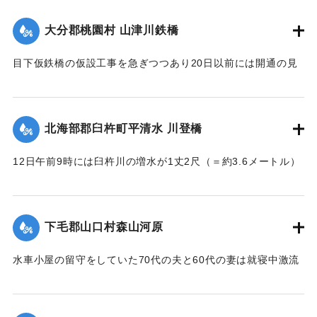
｜固有コード:
002680186
大分郡桃園村 山津川鉄橋
目下仮鉄橋の仮設工事を急ぎつつあり20日以前には開通の見
込み。それまでは山津川を徒歩連絡することで16日の一番列
車より全線運転を決定、徒歩区間は20鎖4町（＝約838.6メー
トル）で、山津川の両岸より各100尺（＝約30.3メートル）
北海部郡臼杵町平清水 川登橋
のはしごで昇降の便に備え、手荷物、小荷物、新聞雑誌その
ほか客車内に持ち込みうる荷持以外の積み込みの貨物は復旧
12日午前9時には臼杵川の増水が1丈2尺（＝約3.6メートル）
まで中止することとし、徒歩連絡のためこの両岸において停
に達し、橋の付近の家屋は全部浸水し、床上3-4尺（＝約90-
車する時間は約40分間の予定である。なお川岸に仮事務所を
120センチ）に達したため、臼杵署では首藤署長以下、全署員
作り、助役以下駅夫および運転事務所員が駐在し、電灯電話
が出動し、棟が浸かる程の激流を冒して危険区域の家族全部
をはじめ必要な設備をなしている。徒歩は極平易にして手荷
下毛郡山口村森山河原
を救助し、付近の山村材木店に収容した。
物は1個5銭で赤帽に託すことができる。
【出典：大分新聞 大正7年7月16日4面（15日夕刊）】
水車小屋の留守をしていた70代の夫と60代の妻は就寝中激流
【出典：大分新聞 大正7年7月16日4面（15日夕刊）】
のため水車ごと押し流され溺死した。この夫婦の40代の息子
｜固有コード:
002680188
も両親の身の上を心配し見回りに出たが、同じく押し流され
｜固有コード:
002680187
たが、その後、三保村善隆寺前で川岸に這い上がり一命をと