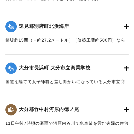
【出典：大分新聞 大正7年7月14日4面（13日夕刊）】
｜固有コード:
002680144
｜固有コード:
002680145
速見郡別府町北浜海岸
築堤約15間（＝約27.2メートル）（修築工費約500円）なら
びに道路が各所で多少の損壊、海水浴場の建物2棟、砂湯の建
物1棟が波に洗われたくらいで大きな被害はなかった。海岸道
路に打ち上げられたゴミや木片などは別府町役場より片付け
大分市長浜町 大分市立商業学校
られている。
【出典：大分新聞 大正7年7月14日4面（13日夕刊）】
国道を隔てて女子師範と差し向かいになっている大分市立商
業学校の敷地は今回の出水での被害はなかったが、国道から
｜固有コード:
002680146
敷地に至る6,7間（=約10.9～12.7メートル）の道路は全部流
失し、付近の国道の一部も大損害を生じた。
大分郡竹中村河原内徳ノ尾
【出典：大分新聞 大正7年7月14日4面（13日夕刊）】
11日午後7時頃の豪雨で河原内谷川で水車業を営む夫婦の住宅
｜固有コード:
002680147
付近の崖の地盤が緩み、12日午前8時に突然崩壊、家屋もろと