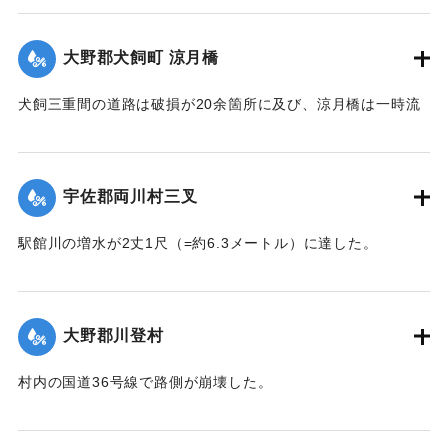
｜固有コード:
002680173
大野郡犬飼町 涼月橋
犬飼三重間の道路は破損が20余箇所に及び、涼月橋は一時流
失の危険があったが免れたものの、左岸の橋台が破損した。
【出典：大分新聞 大正7年7月14日7面（13日夕刊）】
宇佐郡両川村三叉
｜固有コード:
002680174
駅館川の増水が2丈1尺（=約6.3メートル）に達した。
【出典：大分新聞 大正7年7月14日7面（13日夕刊）】
｜固有コード:
002680166
大野郡川登村
村内の国道36号線で路側が崩壊した。
【出典：大分新聞 大正7年7月14日7面（13日夕刊）】