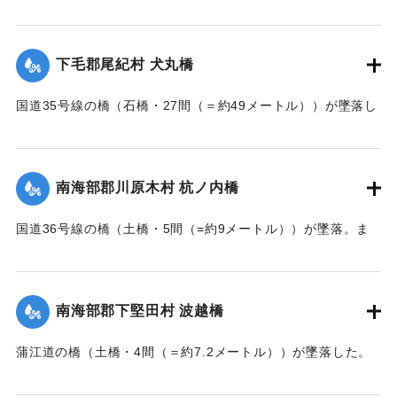
【出典：大分新聞 大正7年7月14日7面（13日夕刊）】
｜固有コード:
002680160
下毛郡尾紀村 犬丸橋
国道35号線の橋（石橋・27間（＝約49メートル））が墜落し
た。
【出典：大分新聞 大正7年7月14日7面（13日夕刊）】
南海部郡川原木村 杭ノ内橋
｜固有コード:
002680161
国道36号線の橋（土橋・5間（=約9メートル））が墜落。ま
た村内の道路は30間（=約54メートル）が破損し、交通途絶
になった。
【出典：大分新聞 大正7年7月14日7面（13日夕刊）】
南海部郡下堅田村 波越橋
｜固有コード:
002680152
蒲江道の橋（土橋・4間（＝約7.2メートル））が墜落した。
【出典：大分新聞 大正7年7月14日7面（13日夕刊）】