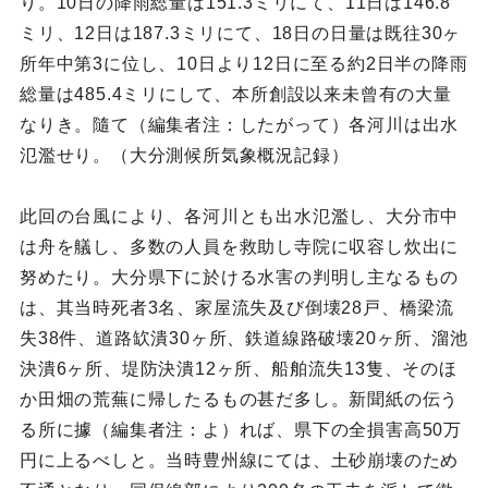
り。10日の降雨総量は151.3ミリにて、11日は146.8
ミリ、12日は187.3ミリにて、18日の日量は既往30ヶ
所年中第3に位し、10日より12日に至る約2日半の降雨
総量は485.4ミリにして、本所創設以来未曾有の大量
なりき。隨て（編集者注：したがって）各河川は出水
氾濫せり。（大分測候所気象概況記録）
此回の台風により、各河川とも出水氾濫し、大分市中
は舟を艤し、多数の人員を救助し寺院に収容し炊出に
努めたり。大分県下に於ける水害の判明し主なるもの
は、其当時死者3名、家屋流失及び倒壊28戸、橋梁流
失38件、道路缼潰30ヶ所、鉄道線路破壊20ヶ所、溜池
決潰6ヶ所、堤防決潰12ヶ所、船舶流失13隻、そのほ
か田畑の荒蕪に帰したるもの甚だ多し。新聞紙の伝う
る所に據（編集者注：よ）れば、県下の全損害高50万
円に上るべしと。当時豊州線にては、土砂崩壊のため