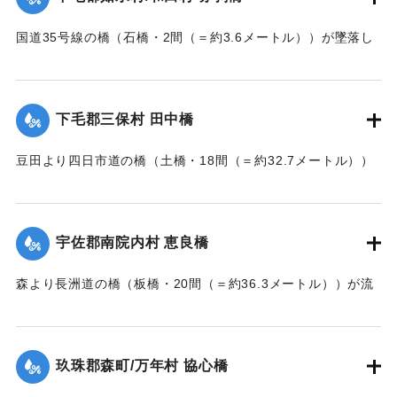
｜固有コード:
002680162
国道35号線の橋（石橋・2間（＝約3.6メートル））が墜落し
た。
【出典：大分新聞 大正7年7月14日7面（13日夕刊）】
下毛郡三保村 田中橋
｜固有コード:
002680163
豆田より四日市道の橋（土橋・18間（＝約32.7メートル））
が墜落した。
【出典：大分新聞 大正7年7月14日7面（13日夕刊）】
宇佐郡南院内村 恵良橋
｜固有コード:
002680164
森より長洲道の橋（板橋・20間（＝約36.3メートル））が流
失した。
【出典：大分新聞 大正7年7月14日7面（13日夕刊）】
玖珠郡森町/万年村 協心橋
｜固有コード:
002680165