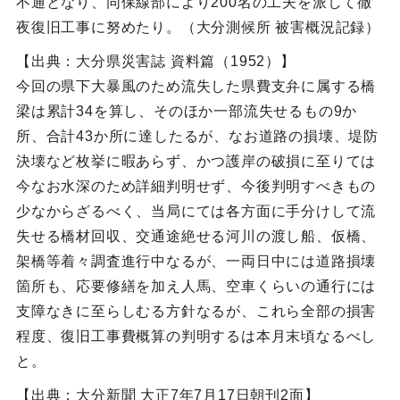
不通となり、同保線部により200名の工夫を派して徹
夜復旧工事に努めたり。（大分測候所 被害概況記録）
【出典：大分県災害誌 資料篇（1952）】
今回の県下大暴風のため流失した県費支弁に属する橋
梁は累計34を算し、そのほか一部流失せるもの9か
所、合計43か所に達したるが、なお道路の損壊、堤防
決壊など枚挙に暇あらず、かつ護岸の破損に至りては
今なお水深のため詳細判明せず、今後判明すべきもの
少なからざるべく、当局にては各方面に手分けして流
失せる橋材回収、交通途絶せる河川の渡し船、仮橋、
架橋等着々調査進行中なるが、一両日中には道路損壊
箇所も、応要修繕を加え人馬、空車くらいの通行には
支障なきに至らしむる方針なるが、これら全部の損害
程度、復旧工事費概算の判明するは本月末頃なるべし
と。
【出典：大分新聞 大正7年7月17日朝刊2面】