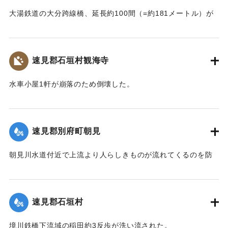
大湯鉄道の大分跨線橋、延長約100間（=約181メートル）が
崩壊したため、12日より全列車の運転を中止し、復旧工事に
着手しているが今日明日中の開通の見込みはない。
【出典：大分新聞 大正7年7月14日4面（13日夕刊）】
速見郡石垣村観海寺
｜固有コード:
002680151
水車小屋1軒が崩落のため倒壊した。
【出典：大分新聞 大正7年7月14日4面（13日夕刊）】
｜固有コード:
002680143
速見郡別府町朝見
朝見川水道付近で上流より人らしきものが流れてくるのを防
止作業中の男性が発見、濁流に身を挺して救助し、朝見病院
へ担ぎ込んだ。救助されたのは9歳の女の子で川筋を通行中に
誤って川に転落したものと判明し、親に引き渡された。この
速見郡石垣村
ほか、朝見筋では七島田が約2畝歩洗い流された。
【出典：大分新聞 大正7年7月14日4面（13日夕刊）】
境川鉄橋下流域の稲田約3反歩が洗い流された。