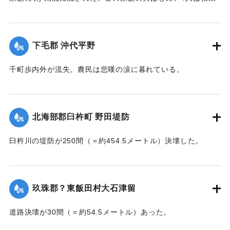
されたが30代の妻は、この日の午後、瀧尾村羽田の裏道で死
体で発見された。
【出典：大分新聞 大正7年7月14日7面（13日夕刊）】
下毛郡 沖代平野
｜固有コード:
002680177
千町歩内外が流失。農民は悲嘆の涙に暮れている。
【出典：大分新聞 大正7年7月14日7面（13日夕刊）】
｜固有コード:
002680178
北海部郡臼杵町 野田堤防
臼杵川の堤防が250間（＝約454.5メートル）決壊した。
【出典：大分新聞 大正7年7月14日7面（13日夕刊）】
｜固有コード:
002680170
玖珠郡？東飯田村大石津留
道路決壊が30間（＝約54.5メートル）あった。
【出典：大分新聞 大正7年7月14日7面（13日夕刊）】