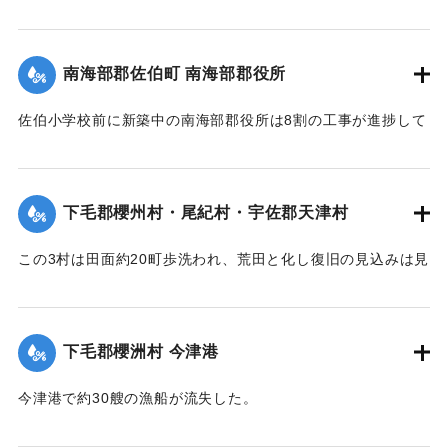
【出典：大分新聞 大正7年7月16日7面（15日夕刊）】
善後策を競技しているがいまだ結論は出ていない。
【出典：大分新聞 大正7年7月16日4面(15日夕刊)/16日7面
｜固有コード:
002680192
南海部郡佐伯町 南海部郡役所
（15日夕刊）】
佐伯小学校前に新築中の南海部郡役所は8割の工事が進捗して
｜固有コード:
002680191
いたが、12日未明轟然たる音響とともに倒壊し、木材、瓦の
破損が甚だしく、そのほか町内瓦壁などの剥脱崩壊したもの
が少なくなく、消防組を出して警戒につとめている。
下毛郡櫻州村・尾紀村・宇佐郡天津村
【出典：大分新聞 大正7年7月16日4面（15日夕刊）】
この3村は田面約20町歩洗われ、荒田と化し復旧の見込みは見
｜固有コード:
002680184
当がつかず、また半荒田となったところも約20町歩あった。
【出典：大分新聞 大正7年7月16日4面（15日夕刊）】
下毛郡櫻洲村 今津港
｜固有コード:
002680185
今津港で約30艘の漁船が流失した。
【出典：大分新聞 大正7年7月16日4面（15日夕刊）】