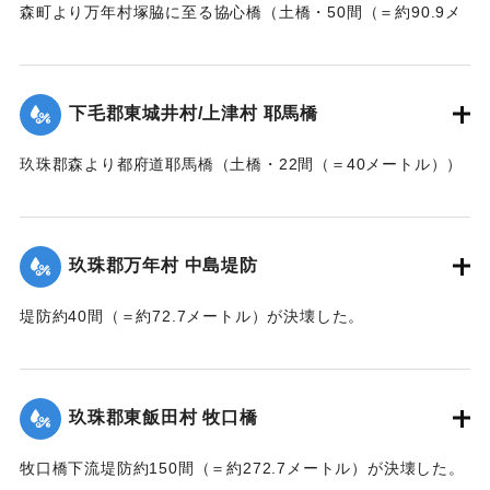
森町より万年村塚脇に至る協心橋（土橋・50間（＝約90.9メ
ートル））の約25間（＝約45.4メートル）が崩壊した。玖珠
郡内では堤防の破損箇所が多い。
下毛郡東城井村/上津村 耶馬橋
当初は渡し船で交通の便を図っていたが、一両日に仮橋の工
事に着手する。
玖珠郡森より都府道耶馬橋（土橋・22間（＝40メートル））
【出典：大分新聞 大正7年7月14日7面（13日夕刊）/17日朝
が流失した。
刊2面】
【出典：大分新聞 大正7年7月14日7面（13日夕刊）】
玖珠郡万年村 中島堤防
｜固有コード:
002680157
｜固有コード:
002680158
堤防約40間（＝約72.7メートル）が決壊した。
【出典：大分新聞 大正7年7月14日7面（13日夕刊）】
｜固有コード:
002680159
玖珠郡東飯田村 牧口橋
牧口橋下流堤防約150間（＝約272.7メートル）が決壊した。