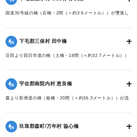
｜固有コード:
002680162
国道35号線の橋（石橋・2間（＝約3.6メートル））が墜落し
た。
【出典：大分新聞 大正7年7月14日7面（13日夕刊）】
下毛郡三保村 田中橋
｜固有コード:
002680163
豆田より四日市道の橋（土橋・18間（＝約32.7メートル））
が墜落した。
【出典：大分新聞 大正7年7月14日7面（13日夕刊）】
宇佐郡南院内村 恵良橋
｜固有コード:
002680164
森より長洲道の橋（板橋・20間（＝約36.3メートル））が流
失した。
【出典：大分新聞 大正7年7月14日7面（13日夕刊）】
玖珠郡森町/万年村 協心橋
｜固有コード:
002680165