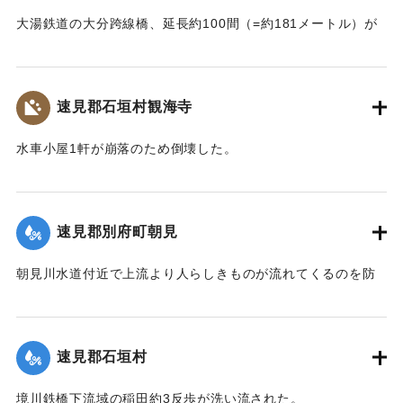
大湯鉄道の大分跨線橋、延長約100間（=約181メートル）が
崩壊したため、12日より全列車の運転を中止し、復旧工事に
着手しているが今日明日中の開通の見込みはない。
【出典：大分新聞 大正7年7月14日4面（13日夕刊）】
速見郡石垣村観海寺
｜固有コード:
002680151
水車小屋1軒が崩落のため倒壊した。
【出典：大分新聞 大正7年7月14日4面（13日夕刊）】
｜固有コード:
002680143
速見郡別府町朝見
朝見川水道付近で上流より人らしきものが流れてくるのを防
止作業中の男性が発見、濁流に身を挺して救助し、朝見病院
へ担ぎ込んだ。救助されたのは9歳の女の子で川筋を通行中に
誤って川に転落したものと判明し、親に引き渡された。この
速見郡石垣村
ほか、朝見筋では七島田が約2畝歩洗い流された。
【出典：大分新聞 大正7年7月14日4面（13日夕刊）】
境川鉄橋下流域の稲田約3反歩が洗い流された。