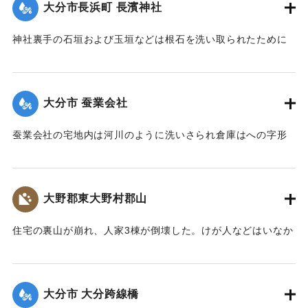
大分市長浜町 長濱神社
｜固有コード:
002680156
神社裏手の石垣および玉垣などは根石を洗い取られたために
全部崩壊し、神殿の一部地盤にも破損が生じた。
【出典：大分新聞 大正7年7月14日4面（13日夕刊）】
大分市 蚕業会社
｜固有コード:
002680148
蚕業会社の宅地内は河川のように洗いさられ倉庫はへの字形
に傾き、事務室の地盤は洗い流され、家屋は危険な状態にな
っている。
【出典：大分新聞 大正7年7月14日4面（13日夕刊）】
大野郡東大野村郡山
｜固有コード:
002680149
住宅の裏山が崩れ、人家3棟が倒壊した。けが人などはいなか
った。
【出典：大分新聞 大正7年7月14日4面（13日夕刊）】
大分市 大分跨線橋
｜固有コード:
002680150