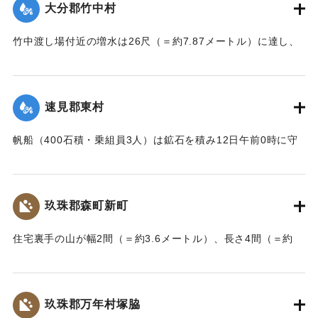
大分郡竹中村
りとめた。
【出典：大分新聞 大正7年7月14日7面（13日夕刊）】
竹中渡し場付近の増水は26尺（＝約7.87メートル）に達し、
竹中の人家は床上5尺（＝約1.5メートル）くらい浸水し、厩
｜固有コード:
002680179
舎・物置など流失した。なお、竹中中判田堀割10坪、竹中駅
付近で数十坪崩壊し交通途絶した。
速見郡東村
【出典：大分新聞 大正7年7月14日7面（13日夕刊）】
帆船（400石積・乗組員3人）は鉱石を積み12日午前0時に守
｜固有コード:
002680180
江港を出港、佐賀関港に向けて航行中、東村の沖合で難船沈
没しているところを同地の漁民に救助された。船価2500円の
損害、鉱石の価格は不明。
玖珠郡森町新町
【出典：大分新聞 大正7年7月14日7面（13日夕刊）】
住宅裏手の山が幅2間（＝約3.6メートル）、長さ4間（＝約
｜固有コード:
002680181
7.2メートル）崩壊し、2軒の家屋を押しつぶした。
【出典：大分新聞 大正7年7月14日7面（13日夕刊）】
玖珠郡万年村塚脇
｜固有コード:
002680182