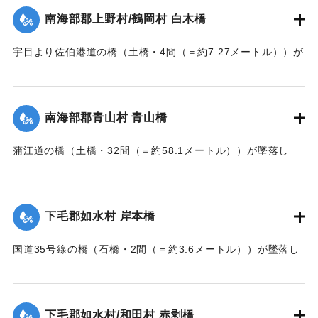
｜固有コード:
002680167
南海部郡上野村/鶴岡村 白木橋
宇目より佐伯港道の橋（土橋・4間（＝約7.27メートル））が
墜落した。
【出典：大分新聞 大正7年7月14日7面（13日夕刊）】
南海部郡青山村 青山橋
｜固有コード:
002680168
蒲江道の橋（土橋・32間（＝約58.1メートル））が墜落し
た。
【出典：大分新聞 大正7年7月14日7面（13日夕刊）】
下毛郡如水村 岸本橋
｜固有コード:
002680169
国道35号線の橋（石橋・2間（＝約3.6メートル））が墜落し
た。
【出典：大分新聞 大正7年7月14日7面（13日夕刊）】
下毛郡如水村/和田村 赤剥橋