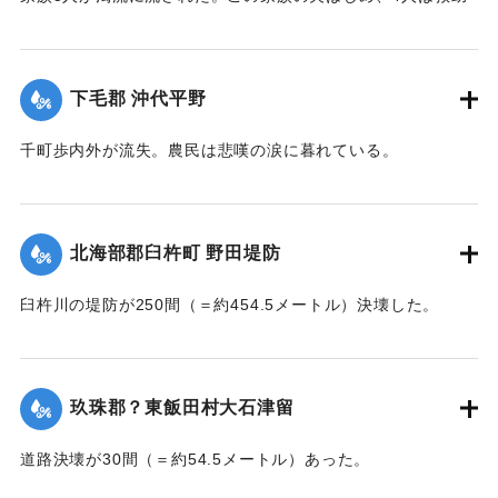
されたが30代の妻は、この日の午後、瀧尾村羽田の裏道で死
体で発見された。
【出典：大分新聞 大正7年7月14日7面（13日夕刊）】
下毛郡 沖代平野
｜固有コード:
002680177
千町歩内外が流失。農民は悲嘆の涙に暮れている。
【出典：大分新聞 大正7年7月14日7面（13日夕刊）】
｜固有コード:
002680178
北海部郡臼杵町 野田堤防
臼杵川の堤防が250間（＝約454.5メートル）決壊した。
【出典：大分新聞 大正7年7月14日7面（13日夕刊）】
｜固有コード:
002680170
玖珠郡？東飯田村大石津留
道路決壊が30間（＝約54.5メートル）あった。
【出典：大分新聞 大正7年7月14日7面（13日夕刊）】