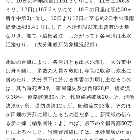
り。10日の降雨総量は151.3ミリにて、11日は146.8
ミリ、12日は187.3ミリにて、18日の日量は既往30ヶ
所年中第3に位し、10日より12日に至る約2日半の降雨
総量は485.4ミリにして、本所創設以来未曾有の大量
なりき。隨て（編集者注：したがって）各河川は出水
氾濫せり。（大分測候所気象概況記録）
此回の台風により、各河川とも出水氾濫し、大分市中
は舟を艤し、多数の人員を救助し寺院に収容し炊出に
努めたり。大分県下に於ける水害の判明し主なるもの
は、其当時死者3名、家屋流失及び倒壊28戸、橋梁流
失38件、道路缼潰30ヶ所、鉄道線路破壊20ヶ所、溜池
決潰6ヶ所、堤防決潰12ヶ所、船舶流失13隻、そのほ
か田畑の荒蕪に帰したるもの甚だ多し。新聞紙の伝う
る所に據（編集者注：よ）れば、県下の全損害高50万
円に上るべしと。当時豊州線にては、土砂崩壊のため