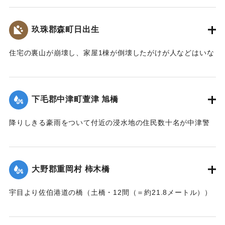
【出典：大分新聞 大正7年7月17日3面（16日夕刊）】
玖珠郡森町日出生
｜固有コード:
002680206
住宅の裏山が崩壊し、家屋1棟が倒壊したがけが人などはいな
かった。
【出典：大分新聞 大正7年7月16日7面（15日夕刊）】
下毛郡中津町萱津 旭橋
｜固有コード:
002680198
降りしきる豪雨をついて付近の浸水地の住民数十名が中津警
察署に殺到、旭橋の上の家屋の撤去を迫った。萱津付近の浸
水は明治26年の水害に比べても割合が大きく、浸水家屋が
200戸に及んでいるのは要するに排水地である橋の上に不自然
大野郡重岡村 柿木橋
な住宅を建築する許可を当局が出したためとして、その不当
命令をただし、被害を予防するために行政訴訟を提起しよう
宇目より佐伯港道の橋（土橋・12間（＝約21.8メートル））
と13日以来、住民の間で協議が進められてきたが、費用など
が流失した。
の問題で泣き寝入りの状態になっている。また町当局もこの
【出典：大分新聞 大正7年7月17日朝刊2面】
問題に対して冷然であることも遺憾であるとある被害住民は