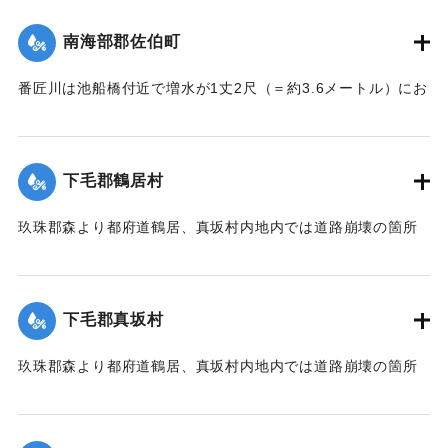
｜固有コード:
002680153
南海部郡佐伯町
番匠川は池船橋付近で増水が1丈2尺（＝約3.6メートル）にお
よび隣村の家屋や田畑に水の侵入が多く、人畜の死傷は不明
である。
濁流は平地の全部を洗い、市街は約3尺（＝約90センチ）の浸
下毛郡鶴居村
水があったが、正午より水勢がやや減じ、池船橋はかろうじ
て流失を免れた。田畑農作物の被害は甚だしく、電信電話不
玖珠郡森より都府道鶴居、真坂村内地内では道路崩壊の箇所
通、郵便物は局内および佐伯駅に停滞し、汽車線路破壊のた
が多く、車馬の交通が途絶している。
め発着は1日1回ないし2回のみになっている。
【出典：大分新聞 大正7年7月14日7面（13日夕刊）】
【出典：大分新聞 大正7年7月14日7面（13日夕刊）/大正7年
下毛郡真坂村
7月16日朝刊4面】
｜固有コード:
002680155
玖珠郡森より都府道鶴居、真坂村内地内では道路崩壊の箇所
｜固有コード:
002680154
が多く、車馬の交通が途絶している。
【出典：大分新聞 大正7年7月14日7面（13日夕刊）】