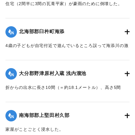
｜固有コード:
002680197
住宅（2間半に3間の瓦葺平家）が豪雨のために倒壊した。
【出典：大分新聞 大正7年7月16日4面（15日夕刊）】
｜固有コード:
002680189
北海部郡臼杵町海添
4歳の子どもが自宅付近で遊んでいるところ誤って海添川の激
流に墜落。浮沈しつつ3丁（＝約320メートル）あまり流され
ているところを付近の住民が発見、救助し応急手当を加えた
結果、ようやく蘇生し命に別条はなかった。
大分郡野津原村入蔵 浅内溜池
【出典：大分新聞 大正7年7月16日4面（15日夕刊）】
折からの出水に長さ10間（＝約18.1メートル）、高さ5間
｜固有コード:
002680190
（＝約9.09メートル）が決壊し、そのため逆巻く過水は同地
灌漑田50町歩中、1町歩を流失させ、数町歩に土砂を氾濫させ
た。損害額は約3万円の見込み。
南海部郡上堅田村久部
今回の決壊で溜池は貯水量が約3分の1になり、今後の灌漑
家屋がことごとく浸水した。
上、不足になるということで、溜池に関わる耕作者が会合し