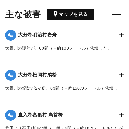
主な被害
マップを見る
大分郡明治村岩舟
大野川の護岸が、60間（＝約109メートル）決壊した。
【出典：大分新聞 大正7年7月17日3面（16日夕刊）】
｜固有コード:
002680207
大分郡松岡村成松
大野川の堤防が2か所、83間（＝約150.9メートル）決壊し
た。
【出典：大分新聞 大正7年7月17日3面（16日夕刊）】
直入郡宮砥村 鳥首橋
｜固有コード:
002680208
竹田より高千穂道の橋（土橋・6間（＝約10.9メートル））が