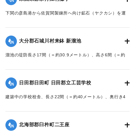
｜固有コード:
002680194
下関の彦島港から佐賀関製錬所へ向け鉱石（ヤクカシ）を運
んでいた和船、第二大見丸が暴風雨のため難破。それを奈狩
江村の漁業組合の2人が発見し、消防組と協力、現場へ決死者
7人選抜し現場へ急行させ、辛うじて救助した。
大分郡石城川村来鉢 新溜池
【出典：大分新聞 大正7年7月16日7面（15日夕刊）】
溜池の堤防長さ17間（＝約30.9メートル）、高さ6間（＝約
｜固有コード:
002680195
10.9メートル）が決壊し、水田6反歩が流失、荒廃した。損害
額は2000円の見込み。
【出典：大分新聞 大正7年7月16日7面（15日夕刊）】
日田郡日田町 日田郡立工芸学校
｜固有コード:
002680196
建築中の学校校舎、長さ22間（＝約40メートル）、奥行き4
間半（＝約8.18メートル）の1棟が暴風雨のため倒壊した。同
校舎は6分方しか竣成しておらず、損害は軽微だった。
【出典：大分新聞 大正7年7月16日7面（15日夕刊）】
北海部郡臼杵町二王座