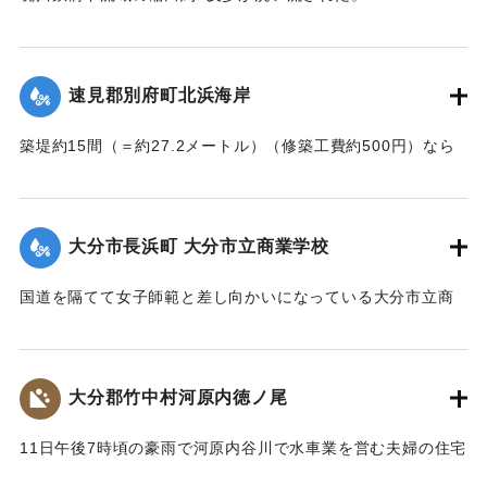
【出典：大分新聞 大正7年7月14日4面（13日夕刊）】
｜固有コード:
002680144
｜固有コード:
002680145
速見郡別府町北浜海岸
築堤約15間（＝約27.2メートル）（修築工費約500円）なら
びに道路が各所で多少の損壊、海水浴場の建物2棟、砂湯の建
物1棟が波に洗われたくらいで大きな被害はなかった。海岸道
路に打ち上げられたゴミや木片などは別府町役場より片付け
大分市長浜町 大分市立商業学校
られている。
【出典：大分新聞 大正7年7月14日4面（13日夕刊）】
国道を隔てて女子師範と差し向かいになっている大分市立商
業学校の敷地は今回の出水での被害はなかったが、国道から
｜固有コード:
002680146
敷地に至る6,7間（=約10.9～12.7メートル）の道路は全部流
失し、付近の国道の一部も大損害を生じた。
大分郡竹中村河原内徳ノ尾
【出典：大分新聞 大正7年7月14日4面（13日夕刊）】
11日午後7時頃の豪雨で河原内谷川で水車業を営む夫婦の住宅
｜固有コード:
002680147
付近の崖の地盤が緩み、12日午前8時に突然崩壊、家屋もろと