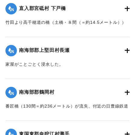
憤慨している。
直入郡宮砥村 下戸橋
｜固有コード:
002680200
【出典：大分新聞 大正7年7月16日7面（15日夕刊）】
竹田より高千穂道の橋（土橋・８間（＝約14.5メートル））
が流失した。
｜固有コード:
002680199
【出典：大分新聞 大正7年7月17日朝刊2面】
南海部郡上堅田村長瀬
｜固有コード:
002680201
家屋がことごとく浸水した。
【出典：大分新聞 大正7年7月16日7面（15日夕刊）】
｜固有コード:
002680193
南海部郡鶴岡村
番匠橋（130間＝約236メートル）が流失、付近の日豊線鉄道
工事も甚だしく水害を受けた。
【出典：大分新聞 大正7年7月16日7面（15日夕刊）】
東国東郡奈狩江村灘手