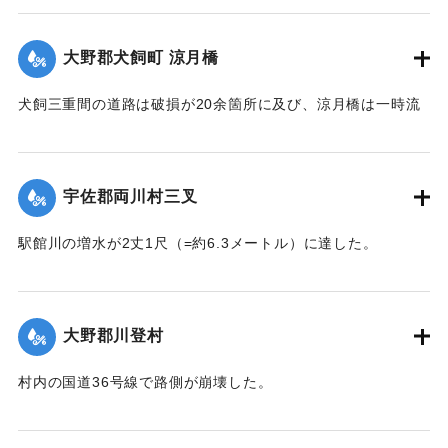
｜固有コード:
002680173
大野郡犬飼町 涼月橋
犬飼三重間の道路は破損が20余箇所に及び、涼月橋は一時流
失の危険があったが免れたものの、左岸の橋台が破損した。
【出典：大分新聞 大正7年7月14日7面（13日夕刊）】
宇佐郡両川村三叉
｜固有コード:
002680174
駅館川の増水が2丈1尺（=約6.3メートル）に達した。
【出典：大分新聞 大正7年7月14日7面（13日夕刊）】
｜固有コード:
002680166
大野郡川登村
村内の国道36号線で路側が崩壊した。
【出典：大分新聞 大正7年7月14日7面（13日夕刊）】