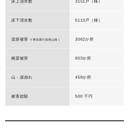
床上浸水数
3151戸（棟）
床下浸水数
5113戸（棟）
道路被害
3062か所
※事前通行規制は除く
橋梁被害
803か所
山・崖崩れ
458か所
被害総額
500 千円