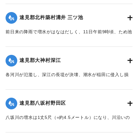
も押し流された。夫の50代の男性は同日午後11時に同村畑の
森字河原で遺体となり発見された。妻の40代の女性の遺体は
速見郡北杵築村溝井 三ツ池
13日正午になっても発見されていない。
【出典：大分新聞 大正7年7月14日4面（13日夕刊）】
前日来の降雨で増水がはなはだしく、11日午前9時頃、ため池
の堤防中央より決壊したために植付田1町5反あまりを押し流
｜固有コード:
002680138
し多額の損害が出た。区民総出で警戒したためそのほか2つの
ため池は無事だった。
速見郡大神村深江
【出典：大分新聞 大正7年7月14日4面（13日夕刊）】
各河川が氾濫し、深江の長堤が決壊、潮水が稲田に侵入し損
｜固有コード:
002680139
害が非常に大きく、村民数百名が駆けつけ応急工事を行って
いる。また浸水家屋が多数あり、光景は惨憺たるものがあ
る。また西浦川の石橋は墜落したところがあり、目下手当を
速見郡八坂村野田区
行っている。
【出典：大分新聞 大正7年7月14日4面（13日夕刊）】
八坂川の増水は1丈5尺（=約4.5メートル）になり、川沿いの
被害は少なくない模様で、野田区では目下工事中の養水溜池
｜固有コード:
002680140
の堤防が崩壊しつつあり、区民総出で防水中である。