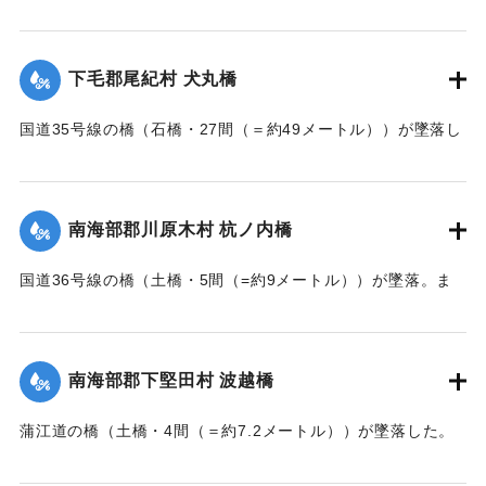
【出典：大分新聞 大正7年7月14日7面（13日夕刊）】
｜固有コード:
002680160
下毛郡尾紀村 犬丸橋
国道35号線の橋（石橋・27間（＝約49メートル））が墜落し
た。
【出典：大分新聞 大正7年7月14日7面（13日夕刊）】
南海部郡川原木村 杭ノ内橋
｜固有コード:
002680161
国道36号線の橋（土橋・5間（=約9メートル））が墜落。ま
た村内の道路は30間（=約54メートル）が破損し、交通途絶
になった。
【出典：大分新聞 大正7年7月14日7面（13日夕刊）】
南海部郡下堅田村 波越橋
｜固有コード:
002680152
蒲江道の橋（土橋・4間（＝約7.2メートル））が墜落した。
【出典：大分新聞 大正7年7月14日7面（13日夕刊）】