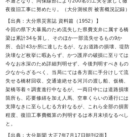
不通となり、同保線部により200名の工夫を派して徹
夜復旧工事に努めたり。（大分測候所 被害概況記録）
【出典：大分県災害誌 資料篇（1952）】
今回の県下大暴風のため流失した県費支弁に属する橋
梁は累計34を算し、そのほか一部流失せるもの9か
所、合計43か所に達したるが、なお道路の損壊、堤防
決壊など枚挙に暇あらず、かつ護岸の破損に至りては
今なお水深のため詳細判明せず、今後判明すべきもの
少なからざるべく、当局にては各方面に手分けして流
失せる橋材回収、交通途絶せる河川の渡し船、仮橋、
架橋等着々調査進行中なるが、一両日中には道路損壊
箇所も、応要修繕を加え人馬、空車くらいの通行には
支障なきに至らしむる方針なるが、これら全部の損害
程度、復旧工事費概算の判明するは本月末頃なるべし
と。
【出典：大分新聞 大正7年7月17日朝刊2面】