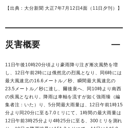
【出典：大分新聞 大正7年7月12日4面（11日夕刊）】
災害概要
11日午後10時20分頃より豪雨降り注ぎ漸次風勢を増
し、12日午前2時には俄然北の烈風となり、同6時には
最大風速北の16.6メートル／秒、瞬間最大風速北の
23.5メートル／秒に達し、爾後衰へ、同10時より南西
の疾風となれり。降雨は車軸を流すが如く強雨臻（編
集者注：いた）り、5分間最大雨量は、12日午前1時15
分より同20分に至る7.0ミリにて、1時間の最大雨量は
12日午前3時25分より4時25分に至る、300ミリを測れ