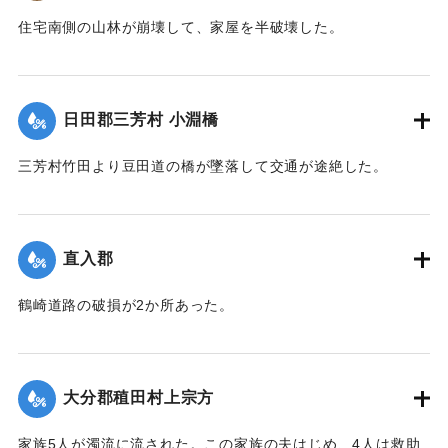
住宅南側の山林が崩壊して、家屋を半破壊した。
【出典：大分新聞 大正7年7月14日7面（13日夕刊）】
｜固有コード:
002680183
日田郡三芳村 小淵橋
三芳村竹田より豆田道の橋が墜落して交通が途絶した。
【出典：大分新聞 大正7年7月14日7面（13日夕刊）】
｜固有コード:
002680175
直入郡
鶴崎道路の破損が2か所あった。
【出典：大分新聞 大正7年7月14日7面（13日夕刊）】
｜固有コード:
002680176
大分郡稙田村上宗方
家族5人が濁流に流された。この家族の夫はじめ、4人は救助