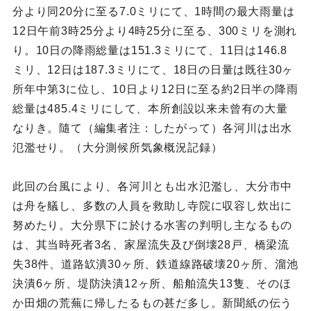
分より同20分に至る7.0ミリにて、1時間の最大雨量は
12日午前3時25分より4時25分に至る、300ミリを測れ
り。10日の降雨総量は151.3ミリにて、11日は146.8
ミリ、12日は187.3ミリにて、18日の日量は既往30ヶ
所年中第3に位し、10日より12日に至る約2日半の降雨
総量は485.4ミリにして、本所創設以来未曾有の大量
なりき。隨て（編集者注：したがって）各河川は出水
氾濫せり。（大分測候所気象概況記録）
此回の台風により、各河川とも出水氾濫し、大分市中
は舟を艤し、多数の人員を救助し寺院に収容し炊出に
努めたり。大分県下に於ける水害の判明し主なるもの
は、其当時死者3名、家屋流失及び倒壊28戸、橋梁流
失38件、道路缼潰30ヶ所、鉄道線路破壊20ヶ所、溜池
決潰6ヶ所、堤防決潰12ヶ所、船舶流失13隻、そのほ
か田畑の荒蕪に帰したるもの甚だ多し。新聞紙の伝う