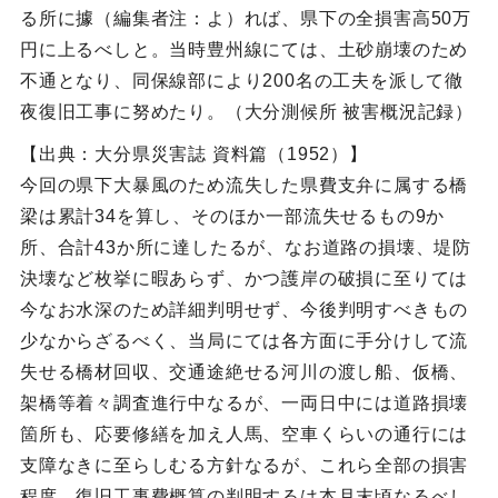
る所に據（編集者注：よ）れば、県下の全損害高50万
円に上るべしと。当時豊州線にては、土砂崩壊のため
不通となり、同保線部により200名の工夫を派して徹
夜復旧工事に努めたり。（大分測候所 被害概況記録）
【出典：大分県災害誌 資料篇（1952）】
今回の県下大暴風のため流失した県費支弁に属する橋
梁は累計34を算し、そのほか一部流失せるもの9か
所、合計43か所に達したるが、なお道路の損壊、堤防
決壊など枚挙に暇あらず、かつ護岸の破損に至りては
今なお水深のため詳細判明せず、今後判明すべきもの
少なからざるべく、当局にては各方面に手分けして流
失せる橋材回収、交通途絶せる河川の渡し船、仮橋、
架橋等着々調査進行中なるが、一両日中には道路損壊
箇所も、応要修繕を加え人馬、空車くらいの通行には
支障なきに至らしむる方針なるが、これら全部の損害
程度、復旧工事費概算の判明するは本月末頃なるべし