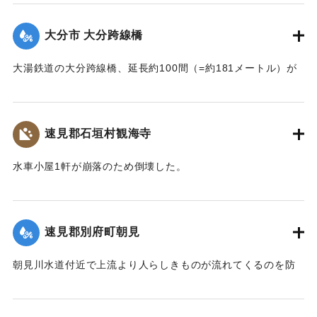
【出典：大分新聞 大正7年7月14日4面（13日夕刊）】
大分市 大分跨線橋
｜固有コード:
002680150
大湯鉄道の大分跨線橋、延長約100間（=約181メートル）が
崩壊したため、12日より全列車の運転を中止し、復旧工事に
着手しているが今日明日中の開通の見込みはない。
【出典：大分新聞 大正7年7月14日4面（13日夕刊）】
速見郡石垣村観海寺
｜固有コード:
002680151
水車小屋1軒が崩落のため倒壊した。
【出典：大分新聞 大正7年7月14日4面（13日夕刊）】
｜固有コード:
002680143
速見郡別府町朝見
朝見川水道付近で上流より人らしきものが流れてくるのを防
止作業中の男性が発見、濁流に身を挺して救助し、朝見病院
へ担ぎ込んだ。救助されたのは9歳の女の子で川筋を通行中に