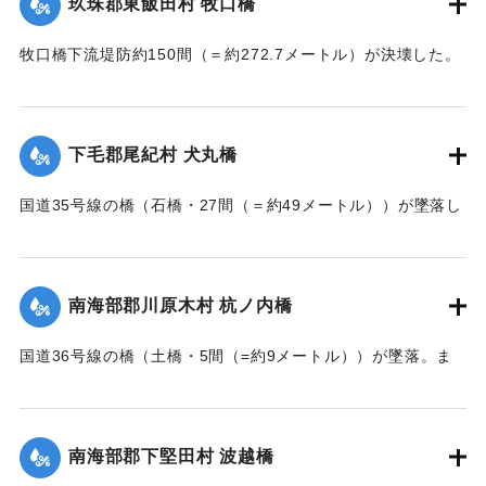
玖珠郡東飯田村 牧口橋
牧口橋下流堤防約150間（＝約272.7メートル）が決壊した。
【出典：大分新聞 大正7年7月14日7面（13日夕刊）】
｜固有コード:
002680160
下毛郡尾紀村 犬丸橋
国道35号線の橋（石橋・27間（＝約49メートル））が墜落し
た。
【出典：大分新聞 大正7年7月14日7面（13日夕刊）】
南海部郡川原木村 杭ノ内橋
｜固有コード:
002680161
国道36号線の橋（土橋・5間（=約9メートル））が墜落。ま
た村内の道路は30間（=約54メートル）が破損し、交通途絶
になった。
【出典：大分新聞 大正7年7月14日7面（13日夕刊）】
南海部郡下堅田村 波越橋