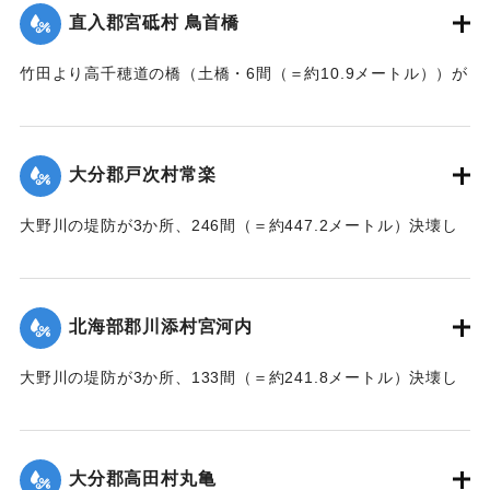
直入郡宮砥村 鳥首橋
｜固有コード:
002680208
竹田より高千穂道の橋（土橋・6間（＝約10.9メートル））が
流失した。
【出典：大分新聞 大正7年7月17日朝刊2面】
大分郡戸次村常楽
｜固有コード:
002680202
大野川の堤防が3か所、246間（＝約447.2メートル）決壊し
た。
【出典：大分新聞 大正7年7月17日3面（16日夕刊）】
北海部郡川添村宮河内
｜固有コード:
002680204
大野川の堤防が3か所、133間（＝約241.8メートル）決壊し
た。
【出典：大分新聞 大正7年7月17日3面（16日夕刊）】
大分郡高田村丸亀