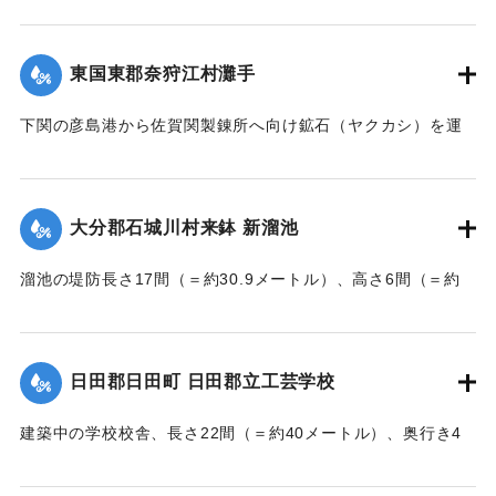
【出典：大分新聞 大正7年7月16日7面（15日夕刊）】
東国東郡奈狩江村灘手
｜固有コード:
002680194
下関の彦島港から佐賀関製錬所へ向け鉱石（ヤクカシ）を運
んでいた和船、第二大見丸が暴風雨のため難破。それを奈狩
江村の漁業組合の2人が発見し、消防組と協力、現場へ決死者
7人選抜し現場へ急行させ、辛うじて救助した。
大分郡石城川村来鉢 新溜池
【出典：大分新聞 大正7年7月16日7面（15日夕刊）】
溜池の堤防長さ17間（＝約30.9メートル）、高さ6間（＝約
｜固有コード:
002680195
10.9メートル）が決壊し、水田6反歩が流失、荒廃した。損害
額は2000円の見込み。
【出典：大分新聞 大正7年7月16日7面（15日夕刊）】
日田郡日田町 日田郡立工芸学校
｜固有コード:
002680196
建築中の学校校舎、長さ22間（＝約40メートル）、奥行き4
間半（＝約8.18メートル）の1棟が暴風雨のため倒壊した。同
校舎は6分方しか竣成しておらず、損害は軽微だった。