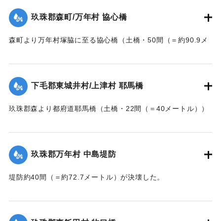
【出典：大分新聞 大正7年7月14日7面（13日夕刊）】
玖珠郡森町/万年村 協心橋
｜固有コード:
002680165
森町より万年村塚脇に至る協心橋（土橋・50間（＝約90.9メ
ートル））の約25間（＝約45.4メートル）が崩壊した。玖珠
郡内では堤防の破損箇所が多い。
下毛郡東城井村/上津村 耶馬橋
当初は渡し船で交通の便を図っていたが、一両日に仮橋の工
事に着手する。
玖珠郡森より都府道耶馬橋（土橋・22間（＝40メートル））
【出典：大分新聞 大正7年7月14日7面（13日夕刊）/17日朝
が流失した。
刊2面】
【出典：大分新聞 大正7年7月14日7面（13日夕刊）】
玖珠郡万年村 中島堤防
｜固有コード:
002680157
｜固有コード:
002680158
堤防約40間（＝約72.7メートル）が決壊した。
【出典：大分新聞 大正7年7月14日7面（13日夕刊）】
｜固有コード:
002680159