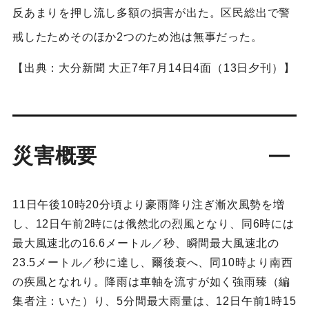
反あまりを押し流し多額の損害が出た。区民総出で警
戒したためそのほか2つのため池は無事だった。
【出典：大分新聞 大正7年7月14日4面（13日夕刊）】
災害概要
11日午後10時20分頃より豪雨降り注ぎ漸次風勢を増
し、12日午前2時には俄然北の烈風となり、同6時には
最大風速北の16.6メートル／秒、瞬間最大風速北の
23.5メートル／秒に達し、爾後衰へ、同10時より南西
の疾風となれり。降雨は車軸を流すが如く強雨臻（編
集者注：いた）り、5分間最大雨量は、12日午前1時15