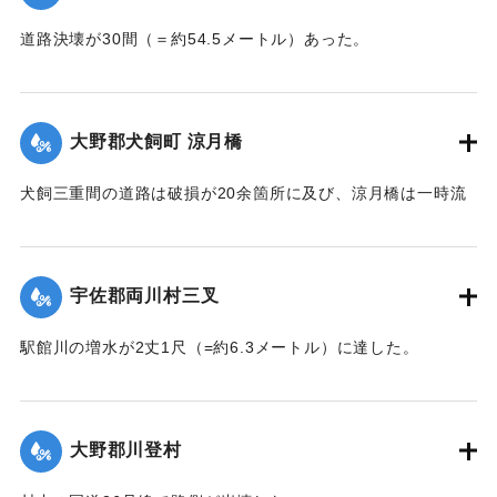
道路決壊が30間（＝約54.5メートル）あった。
【出典：大分新聞 大正7年7月14日7面（13日夕刊）】
｜固有コード:
002680173
大野郡犬飼町 涼月橋
犬飼三重間の道路は破損が20余箇所に及び、涼月橋は一時流
失の危険があったが免れたものの、左岸の橋台が破損した。
【出典：大分新聞 大正7年7月14日7面（13日夕刊）】
宇佐郡両川村三叉
｜固有コード:
002680174
駅館川の増水が2丈1尺（=約6.3メートル）に達した。
【出典：大分新聞 大正7年7月14日7面（13日夕刊）】
｜固有コード:
002680166
大野郡川登村