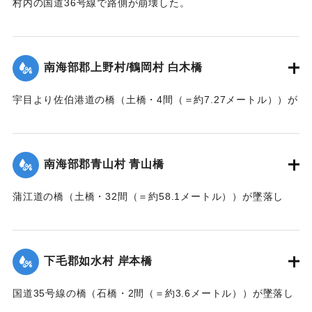
村内の国道36号線で路側が崩壊した。
【出典：大分新聞 大正7年7月14日7面（13日夕刊）】
｜固有コード:
002680167
南海部郡上野村/鶴岡村 白木橋
宇目より佐伯港道の橋（土橋・4間（＝約7.27メートル））が
墜落した。
【出典：大分新聞 大正7年7月14日7面（13日夕刊）】
南海部郡青山村 青山橋
｜固有コード:
002680168
蒲江道の橋（土橋・32間（＝約58.1メートル））が墜落し
た。
【出典：大分新聞 大正7年7月14日7面（13日夕刊）】
下毛郡如水村 岸本橋
｜固有コード:
002680169
国道35号線の橋（石橋・2間（＝約3.6メートル））が墜落し
た。