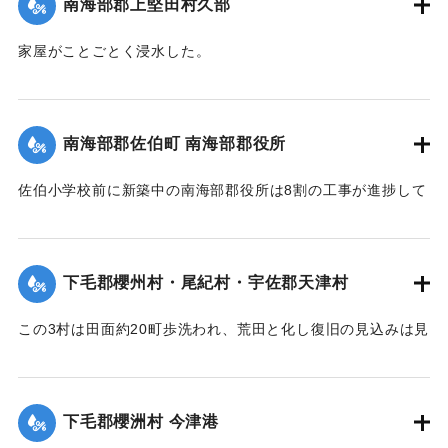
南海部郡上堅田村久部
今回の決壊で溜池は貯水量が約3分の1になり、今後の灌漑
家屋がことごとく浸水した。
上、不足になるということで、溜池に関わる耕作者が会合し
【出典：大分新聞 大正7年7月16日7面（15日夕刊）】
善後策を競技しているがいまだ結論は出ていない。
【出典：大分新聞 大正7年7月16日4面(15日夕刊)/16日7面
｜固有コード:
002680192
南海部郡佐伯町 南海部郡役所
（15日夕刊）】
佐伯小学校前に新築中の南海部郡役所は8割の工事が進捗して
｜固有コード:
002680191
いたが、12日未明轟然たる音響とともに倒壊し、木材、瓦の
破損が甚だしく、そのほか町内瓦壁などの剥脱崩壊したもの
が少なくなく、消防組を出して警戒につとめている。
下毛郡櫻州村・尾紀村・宇佐郡天津村
【出典：大分新聞 大正7年7月16日4面（15日夕刊）】
この3村は田面約20町歩洗われ、荒田と化し復旧の見込みは見
｜固有コード:
002680184
当がつかず、また半荒田となったところも約20町歩あった。
【出典：大分新聞 大正7年7月16日4面（15日夕刊）】
下毛郡櫻洲村 今津港
｜固有コード:
002680185