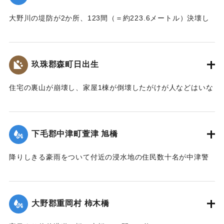
｜固有コード:
002680205
大野川の堤防が2か所、123間（＝約223.6メートル）決壊し
た。
【出典：大分新聞 大正7年7月17日3面（16日夕刊）】
玖珠郡森町日出生
｜固有コード:
002680206
住宅の裏山が崩壊し、家屋1棟が倒壊したがけが人などはいな
かった。
【出典：大分新聞 大正7年7月16日7面（15日夕刊）】
下毛郡中津町萱津 旭橋
｜固有コード:
002680198
降りしきる豪雨をついて付近の浸水地の住民数十名が中津警
察署に殺到、旭橋の上の家屋の撤去を迫った。萱津付近の浸
水は明治26年の水害に比べても割合が大きく、浸水家屋が
200戸に及んでいるのは要するに排水地である橋の上に不自然
大野郡重岡村 柿木橋
な住宅を建築する許可を当局が出したためとして、その不当
命令をただし、被害を予防するために行政訴訟を提起しよう