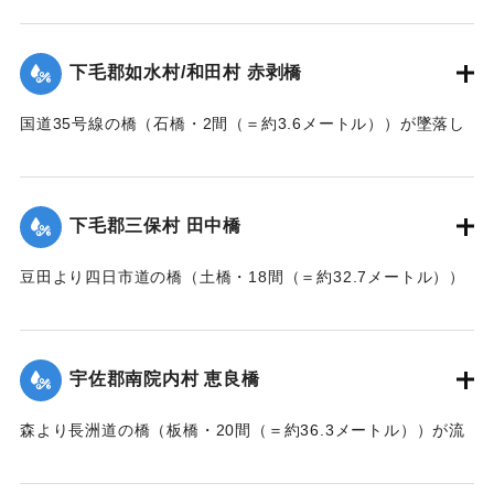
【出典：大分新聞 大正7年7月14日7面（13日夕刊）】
下毛郡如水村/和田村 赤剥橋
｜固有コード:
002680162
国道35号線の橋（石橋・2間（＝約3.6メートル））が墜落し
た。
【出典：大分新聞 大正7年7月14日7面（13日夕刊）】
下毛郡三保村 田中橋
｜固有コード:
002680163
豆田より四日市道の橋（土橋・18間（＝約32.7メートル））
が墜落した。
【出典：大分新聞 大正7年7月14日7面（13日夕刊）】
宇佐郡南院内村 恵良橋
｜固有コード:
002680164
森より長洲道の橋（板橋・20間（＝約36.3メートル））が流
失した。