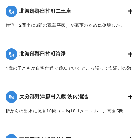
【出典：大分新聞 大正7年7月16日7面（15日夕刊）】
北海部郡臼杵町二王座
｜固有コード:
002680197
住宅（2間半に3間の瓦葺平家）が豪雨のために倒壊した。
【出典：大分新聞 大正7年7月16日4面（15日夕刊）】
｜固有コード:
002680189
北海部郡臼杵町海添
4歳の子どもが自宅付近で遊んでいるところ誤って海添川の激
流に墜落。浮沈しつつ3丁（＝約320メートル）あまり流され
ているところを付近の住民が発見、救助し応急手当を加えた
結果、ようやく蘇生し命に別条はなかった。
大分郡野津原村入蔵 浅内溜池
【出典：大分新聞 大正7年7月16日4面（15日夕刊）】
折からの出水に長さ10間（＝約18.1メートル）、高さ5間
｜固有コード:
002680190
（＝約9.09メートル）が決壊し、そのため逆巻く過水は同地
灌漑田50町歩中、1町歩を流失させ、数町歩に土砂を氾濫させ
た。損害額は約3万円の見込み。