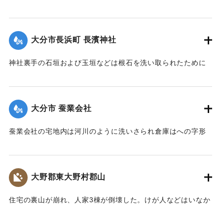
が多く、車馬の交通が途絶している。
【出典：大分新聞 大正7年7月14日7面（13日夕刊）】
大分市長浜町 長濱神社
｜固有コード:
002680156
神社裏手の石垣および玉垣などは根石を洗い取られたために
全部崩壊し、神殿の一部地盤にも破損が生じた。
【出典：大分新聞 大正7年7月14日4面（13日夕刊）】
大分市 蚕業会社
｜固有コード:
002680148
蚕業会社の宅地内は河川のように洗いさられ倉庫はへの字形
に傾き、事務室の地盤は洗い流され、家屋は危険な状態にな
っている。
【出典：大分新聞 大正7年7月14日4面（13日夕刊）】
大野郡東大野村郡山
｜固有コード:
002680149
住宅の裏山が崩れ、人家3棟が倒壊した。けが人などはいなか
った。