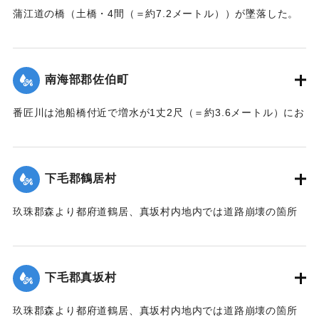
｜固有コード:
002680152
蒲江道の橋（土橋・4間（＝約7.2メートル））が墜落した。
【出典：大分新聞 大正7年7月14日7面（13日夕刊）】
｜固有コード:
002680153
南海部郡佐伯町
番匠川は池船橋付近で増水が1丈2尺（＝約3.6メートル）にお
よび隣村の家屋や田畑に水の侵入が多く、人畜の死傷は不明
である。
濁流は平地の全部を洗い、市街は約3尺（＝約90センチ）の浸
下毛郡鶴居村
水があったが、正午より水勢がやや減じ、池船橋はかろうじ
て流失を免れた。田畑農作物の被害は甚だしく、電信電話不
玖珠郡森より都府道鶴居、真坂村内地内では道路崩壊の箇所
通、郵便物は局内および佐伯駅に停滞し、汽車線路破壊のた
が多く、車馬の交通が途絶している。
め発着は1日1回ないし2回のみになっている。
【出典：大分新聞 大正7年7月14日7面（13日夕刊）】
【出典：大分新聞 大正7年7月14日7面（13日夕刊）/大正7年
下毛郡真坂村
7月16日朝刊4面】
｜固有コード:
002680155
玖珠郡森より都府道鶴居、真坂村内地内では道路崩壊の箇所
｜固有コード:
002680154