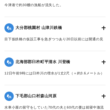
今津港で約30艘の漁船が流失した。
【出典：大分新聞 大正7年7月16日4面（15日夕刊）】
｜固有コード:
002680186
大分郡桃園村 山津川鉄橋
目下仮鉄橋の仮設工事を急ぎつつあり20日以前には開通の見
込み。それまでは山津川を徒歩連絡することで16日の一番列
車より全線運転を決定、徒歩区間は20鎖4町（＝約838.6メー
トル）で、山津川の両岸より各100尺（＝約30.3メートル）
北海部郡臼杵町平清水 川登橋
のはしごで昇降の便に備え、手荷物、小荷物、新聞雑誌その
ほか客車内に持ち込みうる荷持以外の積み込みの貨物は復旧
12日午前9時には臼杵川の増水が1丈2尺（＝約3.6メートル）
まで中止することとし、徒歩連絡のためこの両岸において停
に達し、橋の付近の家屋は全部浸水し、床上3-4尺（＝約90-
車する時間は約40分間の予定である。なお川岸に仮事務所を
120センチ）に達したため、臼杵署では首藤署長以下、全署員
作り、助役以下駅夫および運転事務所員が駐在し、電灯電話
が出動し、棟が浸かる程の激流を冒して危険区域の家族全部
をはじめ必要な設備をなしている。徒歩は極平易にして手荷
下毛郡山口村森山河原
を救助し、付近の山村材木店に収容した。
物は1個5銭で赤帽に託すことができる。
【出典：大分新聞 大正7年7月16日4面（15日夕刊）】
水車小屋の留守をしていた70代の夫と60代の妻は就寝中激流
【出典：大分新聞 大正7年7月16日4面（15日夕刊）】