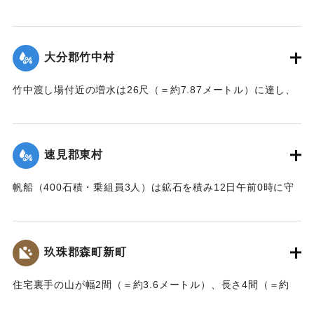
のため水車ごと押し流され溺死した。この夫婦の40代の息子
｜固有コード:
002680188
も両親の身の上を心配し見回りに出たが、同じく押し流され
｜固有コード:
002680187
たが、その後、三保村善隆寺前で川岸に這い上がり一命をと
大分郡竹中村
りとめた。
【出典：大分新聞 大正7年7月14日7面（13日夕刊）】
竹中渡し場付近の増水は26尺（＝約7.87メートル）に達し、
竹中の人家は床上5尺（＝約1.5メートル）くらい浸水し、厩
｜固有コード:
002680179
舎・物置など流失した。なお、竹中中判田堀割10坪、竹中駅
付近で数十坪崩壊し交通途絶した。
速見郡東村
【出典：大分新聞 大正7年7月14日7面（13日夕刊）】
帆船（400石積・乗組員3人）は鉱石を積み12日午前0時に守
｜固有コード:
002680180
江港を出港、佐賀関港に向けて航行中、東村の沖合で難船沈
没しているところを同地の漁民に救助された。船価2500円の
損害、鉱石の価格は不明。
玖珠郡森町新町
【出典：大分新聞 大正7年7月14日7面（13日夕刊）】
住宅裏手の山が幅2間（＝約3.6メートル）、長さ4間（＝約
｜固有コード:
002680181
7.2メートル）崩壊し、2軒の家屋を押しつぶした。