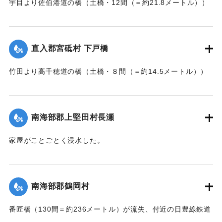
宇目より佐伯港道の橋（土橋・12間（＝約21.8メートル））
と13日以来、住民の間で協議が進められてきたが、費用など
が流失した。
の問題で泣き寝入りの状態になっている。また町当局もこの
【出典：大分新聞 大正7年7月17日朝刊2面】
問題に対して冷然であることも遺憾であるとある被害住民は
憤慨している。
直入郡宮砥村 下戸橋
｜固有コード:
002680200
【出典：大分新聞 大正7年7月16日7面（15日夕刊）】
竹田より高千穂道の橋（土橋・８間（＝約14.5メートル））
が流失した。
｜固有コード:
002680199
【出典：大分新聞 大正7年7月17日朝刊2面】
南海部郡上堅田村長瀬
｜固有コード:
002680201
家屋がことごとく浸水した。
【出典：大分新聞 大正7年7月16日7面（15日夕刊）】
｜固有コード:
002680193
南海部郡鶴岡村
番匠橋（130間＝約236メートル）が流失、付近の日豊線鉄道
工事も甚だしく水害を受けた。