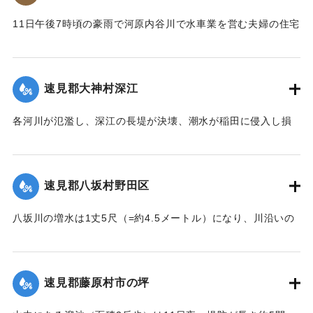
【出典：大分新聞 大正7年7月14日4面（13日夕刊）】
11日午後7時頃の豪雨で河原内谷川で水車業を営む夫婦の住宅
｜固有コード:
002680147
付近の崖の地盤が緩み、12日午前8時に突然崩壊、家屋もろと
も押し流された。夫の50代の男性は同日午後11時に同村畑の
森字河原で遺体となり発見された。妻の40代の女性の遺体は
速見郡大神村深江
13日正午になっても発見されていない。
【出典：大分新聞 大正7年7月14日4面（13日夕刊）】
各河川が氾濫し、深江の長堤が決壊、潮水が稲田に侵入し損
害が非常に大きく、村民数百名が駆けつけ応急工事を行って
｜固有コード:
002680138
いる。また浸水家屋が多数あり、光景は惨憺たるものがあ
る。また西浦川の石橋は墜落したところがあり、目下手当を
速見郡八坂村野田区
行っている。
【出典：大分新聞 大正7年7月14日4面（13日夕刊）】
八坂川の増水は1丈5尺（=約4.5メートル）になり、川沿いの
被害は少なくない模様で、野田区では目下工事中の養水溜池
｜固有コード:
002680140
の堤防が崩壊しつつあり、区民総出で防水中である。
【出典：大分新聞 大正7年7月14日4面（13日夕刊）】
速見郡藤原村市の坪
｜固有コード:
002680141