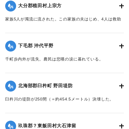
｜固有コード:
002680176
大分郡稙田村上宗方
家族5人が濁流に流された。この家族の夫はじめ、4人は救助
されたが30代の妻は、この日の午後、瀧尾村羽田の裏道で死
体で発見された。
【出典：大分新聞 大正7年7月14日7面（13日夕刊）】
下毛郡 沖代平野
｜固有コード:
002680177
千町歩内外が流失。農民は悲嘆の涙に暮れている。
【出典：大分新聞 大正7年7月14日7面（13日夕刊）】
｜固有コード:
002680178
北海部郡臼杵町 野田堤防
臼杵川の堤防が250間（＝約454.5メートル）決壊した。
【出典：大分新聞 大正7年7月14日7面（13日夕刊）】
｜固有コード:
002680170
玖珠郡？東飯田村大石津留