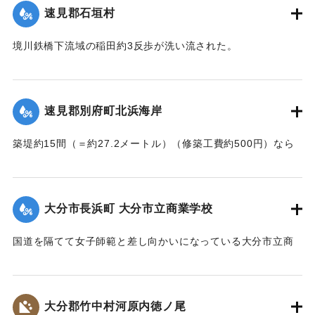
誤って川に転落したものと判明し、親に引き渡された。この
速見郡石垣村
ほか、朝見筋では七島田が約2畝歩洗い流された。
【出典：大分新聞 大正7年7月14日4面（13日夕刊）】
境川鉄橋下流域の稲田約3反歩が洗い流された。
【出典：大分新聞 大正7年7月14日4面（13日夕刊）】
｜固有コード:
002680144
｜固有コード:
002680145
速見郡別府町北浜海岸
築堤約15間（＝約27.2メートル）（修築工費約500円）なら
びに道路が各所で多少の損壊、海水浴場の建物2棟、砂湯の建
物1棟が波に洗われたくらいで大きな被害はなかった。海岸道
路に打ち上げられたゴミや木片などは別府町役場より片付け
大分市長浜町 大分市立商業学校
られている。
【出典：大分新聞 大正7年7月14日4面（13日夕刊）】
国道を隔てて女子師範と差し向かいになっている大分市立商
業学校の敷地は今回の出水での被害はなかったが、国道から
｜固有コード:
002680146
敷地に至る6,7間（=約10.9～12.7メートル）の道路は全部流
失し、付近の国道の一部も大損害を生じた。
大分郡竹中村河原内徳ノ尾