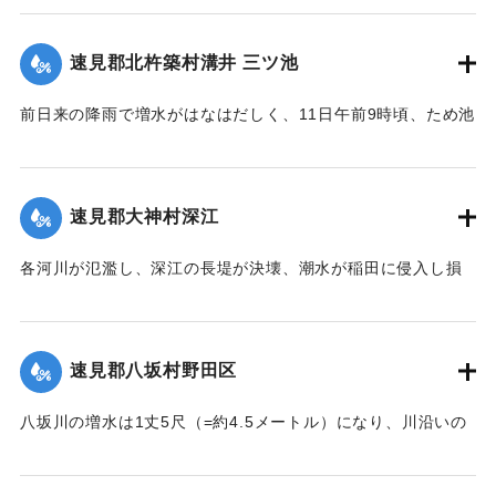
も押し流された。夫の50代の男性は同日午後11時に同村畑の
森字河原で遺体となり発見された。妻の40代の女性の遺体は
速見郡北杵築村溝井 三ツ池
13日正午になっても発見されていない。
【出典：大分新聞 大正7年7月14日4面（13日夕刊）】
前日来の降雨で増水がはなはだしく、11日午前9時頃、ため池
の堤防中央より決壊したために植付田1町5反あまりを押し流
｜固有コード:
002680138
し多額の損害が出た。区民総出で警戒したためそのほか2つの
ため池は無事だった。
速見郡大神村深江
【出典：大分新聞 大正7年7月14日4面（13日夕刊）】
各河川が氾濫し、深江の長堤が決壊、潮水が稲田に侵入し損
｜固有コード:
002680139
害が非常に大きく、村民数百名が駆けつけ応急工事を行って
いる。また浸水家屋が多数あり、光景は惨憺たるものがあ
る。また西浦川の石橋は墜落したところがあり、目下手当を
速見郡八坂村野田区
行っている。
【出典：大分新聞 大正7年7月14日4面（13日夕刊）】
八坂川の増水は1丈5尺（=約4.5メートル）になり、川沿いの
被害は少なくない模様で、野田区では目下工事中の養水溜池
｜固有コード:
002680140
の堤防が崩壊しつつあり、区民総出で防水中である。