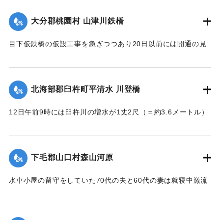
｜固有コード:
002680186
大分郡桃園村 山津川鉄橋
目下仮鉄橋の仮設工事を急ぎつつあり20日以前には開通の見
込み。それまでは山津川を徒歩連絡することで16日の一番列
車より全線運転を決定、徒歩区間は20鎖4町（＝約838.6メー
トル）で、山津川の両岸より各100尺（＝約30.3メートル）
北海部郡臼杵町平清水 川登橋
のはしごで昇降の便に備え、手荷物、小荷物、新聞雑誌その
ほか客車内に持ち込みうる荷持以外の積み込みの貨物は復旧
12日午前9時には臼杵川の増水が1丈2尺（＝約3.6メートル）
まで中止することとし、徒歩連絡のためこの両岸において停
に達し、橋の付近の家屋は全部浸水し、床上3-4尺（＝約90-
車する時間は約40分間の予定である。なお川岸に仮事務所を
120センチ）に達したため、臼杵署では首藤署長以下、全署員
作り、助役以下駅夫および運転事務所員が駐在し、電灯電話
が出動し、棟が浸かる程の激流を冒して危険区域の家族全部
をはじめ必要な設備をなしている。徒歩は極平易にして手荷
下毛郡山口村森山河原
を救助し、付近の山村材木店に収容した。
物は1個5銭で赤帽に託すことができる。
【出典：大分新聞 大正7年7月16日4面（15日夕刊）】
水車小屋の留守をしていた70代の夫と60代の妻は就寝中激流
【出典：大分新聞 大正7年7月16日4面（15日夕刊）】
のため水車ごと押し流され溺死した。この夫婦の40代の息子
｜固有コード:
002680188
も両親の身の上を心配し見回りに出たが、同じく押し流され
｜固有コード:
002680187
たが、その後、三保村善隆寺前で川岸に這い上がり一命をと