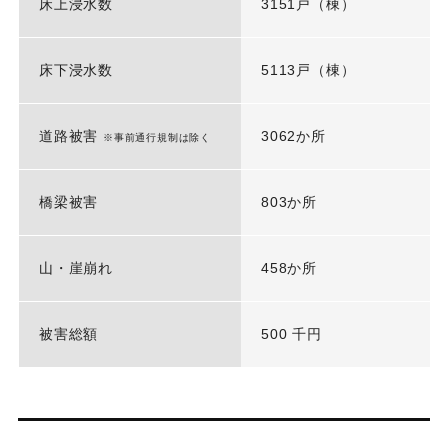
床上浸水数
3151戸（棟）
床下浸水数
5113戸（棟）
道路被害
3062か所
※事前通行規制は除く
橋梁被害
803か所
山・崖崩れ
458か所
被害総額
500 千円