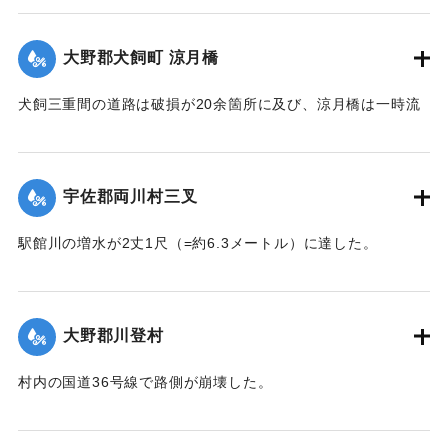
｜固有コード:
002680173
大野郡犬飼町 涼月橋
犬飼三重間の道路は破損が20余箇所に及び、涼月橋は一時流
失の危険があったが免れたものの、左岸の橋台が破損した。
【出典：大分新聞 大正7年7月14日7面（13日夕刊）】
宇佐郡両川村三叉
｜固有コード:
002680174
駅館川の増水が2丈1尺（=約6.3メートル）に達した。
【出典：大分新聞 大正7年7月14日7面（13日夕刊）】
｜固有コード:
002680166
大野郡川登村
村内の国道36号線で路側が崩壊した。
【出典：大分新聞 大正7年7月14日7面（13日夕刊）】