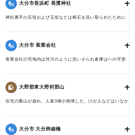
大分市長浜町 長濱神社
｜固有コード:
002680156
神社裏手の石垣および玉垣などは根石を洗い取られたために
全部崩壊し、神殿の一部地盤にも破損が生じた。
【出典：大分新聞 大正7年7月14日4面（13日夕刊）】
大分市 蚕業会社
｜固有コード:
002680148
蚕業会社の宅地内は河川のように洗いさられ倉庫はへの字形
に傾き、事務室の地盤は洗い流され、家屋は危険な状態にな
っている。
【出典：大分新聞 大正7年7月14日4面（13日夕刊）】
大野郡東大野村郡山
｜固有コード:
002680149
住宅の裏山が崩れ、人家3棟が倒壊した。けが人などはいなか
った。
【出典：大分新聞 大正7年7月14日4面（13日夕刊）】
大分市 大分跨線橋
｜固有コード:
002680150