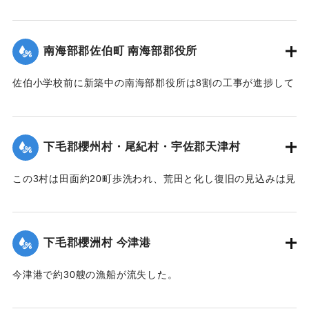
【出典：大分新聞 大正7年7月16日7面（15日夕刊）】
善後策を競技しているがいまだ結論は出ていない。
【出典：大分新聞 大正7年7月16日4面(15日夕刊)/16日7面
｜固有コード:
002680192
南海部郡佐伯町 南海部郡役所
（15日夕刊）】
佐伯小学校前に新築中の南海部郡役所は8割の工事が進捗して
｜固有コード:
002680191
いたが、12日未明轟然たる音響とともに倒壊し、木材、瓦の
破損が甚だしく、そのほか町内瓦壁などの剥脱崩壊したもの
が少なくなく、消防組を出して警戒につとめている。
下毛郡櫻州村・尾紀村・宇佐郡天津村
【出典：大分新聞 大正7年7月16日4面（15日夕刊）】
この3村は田面約20町歩洗われ、荒田と化し復旧の見込みは見
｜固有コード:
002680184
当がつかず、また半荒田となったところも約20町歩あった。
【出典：大分新聞 大正7年7月16日4面（15日夕刊）】
下毛郡櫻洲村 今津港
｜固有コード:
002680185
今津港で約30艘の漁船が流失した。
【出典：大分新聞 大正7年7月16日4面（15日夕刊）】