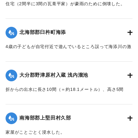
｜固有コード:
002680197
住宅（2間半に3間の瓦葺平家）が豪雨のために倒壊した。
【出典：大分新聞 大正7年7月16日4面（15日夕刊）】
｜固有コード:
002680189
北海部郡臼杵町海添
4歳の子どもが自宅付近で遊んでいるところ誤って海添川の激
流に墜落。浮沈しつつ3丁（＝約320メートル）あまり流され
ているところを付近の住民が発見、救助し応急手当を加えた
結果、ようやく蘇生し命に別条はなかった。
大分郡野津原村入蔵 浅内溜池
【出典：大分新聞 大正7年7月16日4面（15日夕刊）】
折からの出水に長さ10間（＝約18.1メートル）、高さ5間
｜固有コード:
002680190
（＝約9.09メートル）が決壊し、そのため逆巻く過水は同地
灌漑田50町歩中、1町歩を流失させ、数町歩に土砂を氾濫させ
た。損害額は約3万円の見込み。
南海部郡上堅田村久部
今回の決壊で溜池は貯水量が約3分の1になり、今後の灌漑
家屋がことごとく浸水した。
上、不足になるということで、溜池に関わる耕作者が会合し