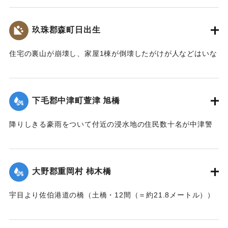
【出典：大分新聞 大正7年7月17日3面（16日夕刊）】
玖珠郡森町日出生
｜固有コード:
002680206
住宅の裏山が崩壊し、家屋1棟が倒壊したがけが人などはいな
かった。
【出典：大分新聞 大正7年7月16日7面（15日夕刊）】
下毛郡中津町萱津 旭橋
｜固有コード:
002680198
降りしきる豪雨をついて付近の浸水地の住民数十名が中津警
察署に殺到、旭橋の上の家屋の撤去を迫った。萱津付近の浸
水は明治26年の水害に比べても割合が大きく、浸水家屋が
200戸に及んでいるのは要するに排水地である橋の上に不自然
大野郡重岡村 柿木橋
な住宅を建築する許可を当局が出したためとして、その不当
命令をただし、被害を予防するために行政訴訟を提起しよう
宇目より佐伯港道の橋（土橋・12間（＝約21.8メートル））
と13日以来、住民の間で協議が進められてきたが、費用など
が流失した。
の問題で泣き寝入りの状態になっている。また町当局もこの
【出典：大分新聞 大正7年7月17日朝刊2面】
問題に対して冷然であることも遺憾であるとある被害住民は