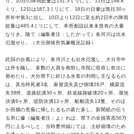
り。10日の降雨総量は151.3ミリにて、11日は146.8
ミリ、12日は187.3ミリにて、18日の日量は既往30ヶ
所年中第3に位し、10日より12日に至る約2日半の降雨
総量は485.4ミリにして、本所創設以来未曾有の大量
なりき。隨て（編集者注：したがって）各河川は出水
氾濫せり。（大分測候所気象概況記録）
此回の台風により、各河川とも出水氾濫し、大分市中
は舟を艤し、多数の人員を救助し寺院に収容し炊出に
努めたり。大分県下に於ける水害の判明し主なるもの
は、其当時死者3名、家屋流失及び倒壊28戸、橋梁流
失38件、道路缼潰30ヶ所、鉄道線路破壊20ヶ所、溜池
決潰6ヶ所、堤防決潰12ヶ所、船舶流失13隻、そのほ
か田畑の荒蕪に帰したるもの甚だ多し。新聞紙の伝う
る所に據（編集者注：よ）れば、県下の全損害高50万
円に上るべしと。当時豊州線にては、土砂崩壊のため