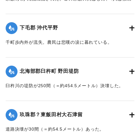
されたが30代の妻は、この日の午後、瀧尾村羽田の裏道で死
体で発見された。
【出典：大分新聞 大正7年7月14日7面（13日夕刊）】
下毛郡 沖代平野
｜固有コード:
002680177
千町歩内外が流失。農民は悲嘆の涙に暮れている。
【出典：大分新聞 大正7年7月14日7面（13日夕刊）】
｜固有コード:
002680178
北海部郡臼杵町 野田堤防
臼杵川の堤防が250間（＝約454.5メートル）決壊した。
【出典：大分新聞 大正7年7月14日7面（13日夕刊）】
｜固有コード:
002680170
玖珠郡？東飯田村大石津留
道路決壊が30間（＝約54.5メートル）あった。
【出典：大分新聞 大正7年7月14日7面（13日夕刊）】