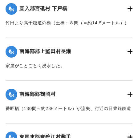
憤慨している。
直入郡宮砥村 下戸橋
｜固有コード:
002680200
【出典：大分新聞 大正7年7月16日7面（15日夕刊）】
竹田より高千穂道の橋（土橋・８間（＝約14.5メートル））
が流失した。
｜固有コード:
002680199
【出典：大分新聞 大正7年7月17日朝刊2面】
南海部郡上堅田村長瀬
｜固有コード:
002680201
家屋がことごとく浸水した。
【出典：大分新聞 大正7年7月16日7面（15日夕刊）】
｜固有コード:
002680193
南海部郡鶴岡村
番匠橋（130間＝約236メートル）が流失、付近の日豊線鉄道
工事も甚だしく水害を受けた。
【出典：大分新聞 大正7年7月16日7面（15日夕刊）】
東国東郡奈狩江村灘手