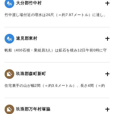
大分郡竹中村
りとめた。
【出典：大分新聞 大正7年7月14日7面（13日夕刊）】
竹中渡し場付近の増水は26尺（＝約7.87メートル）に達し、
竹中の人家は床上5尺（＝約1.5メートル）くらい浸水し、厩
｜固有コード:
002680179
舎・物置など流失した。なお、竹中中判田堀割10坪、竹中駅
付近で数十坪崩壊し交通途絶した。
速見郡東村
【出典：大分新聞 大正7年7月14日7面（13日夕刊）】
帆船（400石積・乗組員3人）は鉱石を積み12日午前0時に守
｜固有コード:
002680180
江港を出港、佐賀関港に向けて航行中、東村の沖合で難船沈
没しているところを同地の漁民に救助された。船価2500円の
損害、鉱石の価格は不明。
玖珠郡森町新町
【出典：大分新聞 大正7年7月14日7面（13日夕刊）】
住宅裏手の山が幅2間（＝約3.6メートル）、長さ4間（＝約
｜固有コード:
002680181
7.2メートル）崩壊し、2軒の家屋を押しつぶした。
【出典：大分新聞 大正7年7月14日7面（13日夕刊）】
玖珠郡万年村塚脇
｜固有コード:
002680182