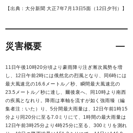
【出典：大分新聞 大正7年7月13日5面（12日夕刊）】
災害概要
11日午後10時20分頃より豪雨降り注ぎ漸次風勢を増
し、12日午前2時には俄然北の烈風となり、同6時には
最大風速北の16.6メートル／秒、瞬間最大風速北の
23.5メートル／秒に達し、爾後衰へ、同10時より南西
の疾風となれり。降雨は車軸を流すが如く強雨臻（編
集者注：いた）り、5分間最大雨量は、12日午前1時15
分より同20分に至る7.0ミリにて、1時間の最大雨量は
12日午前3時25分より4時25分に至る、300ミリを測れ