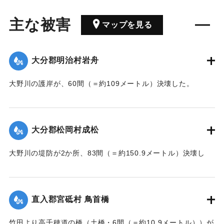
主な被害
マップを見る
大分郡明治村岩舟
大野川の護岸が、60間（＝約109メートル）決壊した。
【出典：大分新聞 大正7年7月17日3面（16日夕刊）】
｜固有コード:
002680207
大分郡松岡村成松
大野川の堤防が2か所、83間（＝約150.9メートル）決壊し
た。
【出典：大分新聞 大正7年7月17日3面（16日夕刊）】
直入郡宮砥村 鳥首橋
｜固有コード:
002680208
竹田より高千穂道の橋（土橋・6間（＝約10.9メートル））が