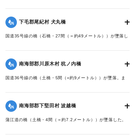
【出典：大分新聞 大正7年7月14日7面（13日夕刊）】
｜固有コード:
002680160
下毛郡尾紀村 犬丸橋
国道35号線の橋（石橋・27間（＝約49メートル））が墜落し
た。
【出典：大分新聞 大正7年7月14日7面（13日夕刊）】
南海部郡川原木村 杭ノ内橋
｜固有コード:
002680161
国道36号線の橋（土橋・5間（=約9メートル））が墜落。ま
た村内の道路は30間（=約54メートル）が破損し、交通途絶
になった。
【出典：大分新聞 大正7年7月14日7面（13日夕刊）】
南海部郡下堅田村 波越橋
｜固有コード:
002680152
蒲江道の橋（土橋・4間（＝約7.2メートル））が墜落した。
【出典：大分新聞 大正7年7月14日7面（13日夕刊）】