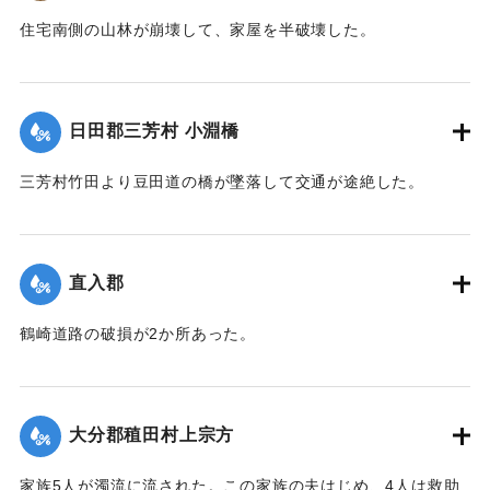
住宅南側の山林が崩壊して、家屋を半破壊した。
【出典：大分新聞 大正7年7月14日7面（13日夕刊）】
｜固有コード:
002680183
日田郡三芳村 小淵橋
三芳村竹田より豆田道の橋が墜落して交通が途絶した。
【出典：大分新聞 大正7年7月14日7面（13日夕刊）】
｜固有コード:
002680175
直入郡
鶴崎道路の破損が2か所あった。
【出典：大分新聞 大正7年7月14日7面（13日夕刊）】
｜固有コード:
002680176
大分郡稙田村上宗方
家族5人が濁流に流された。この家族の夫はじめ、4人は救助