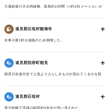
大湯鉄道の大分跨線橋、延長約100間（=約181メートル）が
崩壊したため、12日より全列車の運転を中止し、復旧工事に
着手しているが今日明日中の開通の見込みはない。
【出典：大分新聞 大正7年7月14日4面（13日夕刊）】
速見郡石垣村観海寺
｜固有コード:
002680151
水車小屋1軒が崩落のため倒壊した。
【出典：大分新聞 大正7年7月14日4面（13日夕刊）】
｜固有コード:
002680143
速見郡別府町朝見
朝見川水道付近で上流より人らしきものが流れてくるのを防
止作業中の男性が発見、濁流に身を挺して救助し、朝見病院
へ担ぎ込んだ。救助されたのは9歳の女の子で川筋を通行中に
誤って川に転落したものと判明し、親に引き渡された。この
速見郡石垣村
ほか、朝見筋では七島田が約2畝歩洗い流された。
【出典：大分新聞 大正7年7月14日4面（13日夕刊）】
境川鉄橋下流域の稲田約3反歩が洗い流された。