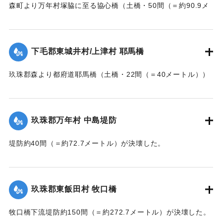
森町より万年村塚脇に至る協心橋（土橋・50間（＝約90.9メ
ートル））の約25間（＝約45.4メートル）が崩壊した。玖珠
郡内では堤防の破損箇所が多い。
下毛郡東城井村/上津村 耶馬橋
当初は渡し船で交通の便を図っていたが、一両日に仮橋の工
事に着手する。
玖珠郡森より都府道耶馬橋（土橋・22間（＝40メートル））
【出典：大分新聞 大正7年7月14日7面（13日夕刊）/17日朝
が流失した。
刊2面】
【出典：大分新聞 大正7年7月14日7面（13日夕刊）】
玖珠郡万年村 中島堤防
｜固有コード:
002680157
｜固有コード:
002680158
堤防約40間（＝約72.7メートル）が決壊した。
【出典：大分新聞 大正7年7月14日7面（13日夕刊）】
｜固有コード:
002680159
玖珠郡東飯田村 牧口橋
牧口橋下流堤防約150間（＝約272.7メートル）が決壊した。