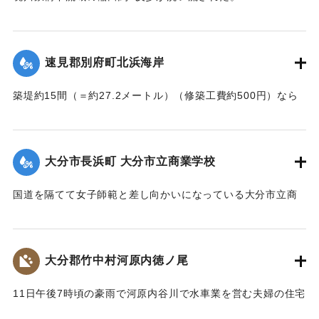
【出典：大分新聞 大正7年7月14日4面（13日夕刊）】
｜固有コード:
002680144
｜固有コード:
002680145
速見郡別府町北浜海岸
築堤約15間（＝約27.2メートル）（修築工費約500円）なら
びに道路が各所で多少の損壊、海水浴場の建物2棟、砂湯の建
物1棟が波に洗われたくらいで大きな被害はなかった。海岸道
路に打ち上げられたゴミや木片などは別府町役場より片付け
大分市長浜町 大分市立商業学校
られている。
【出典：大分新聞 大正7年7月14日4面（13日夕刊）】
国道を隔てて女子師範と差し向かいになっている大分市立商
業学校の敷地は今回の出水での被害はなかったが、国道から
｜固有コード:
002680146
敷地に至る6,7間（=約10.9～12.7メートル）の道路は全部流
失し、付近の国道の一部も大損害を生じた。
大分郡竹中村河原内徳ノ尾
【出典：大分新聞 大正7年7月14日4面（13日夕刊）】
11日午後7時頃の豪雨で河原内谷川で水車業を営む夫婦の住宅
｜固有コード:
002680147
付近の崖の地盤が緩み、12日午前8時に突然崩壊、家屋もろと