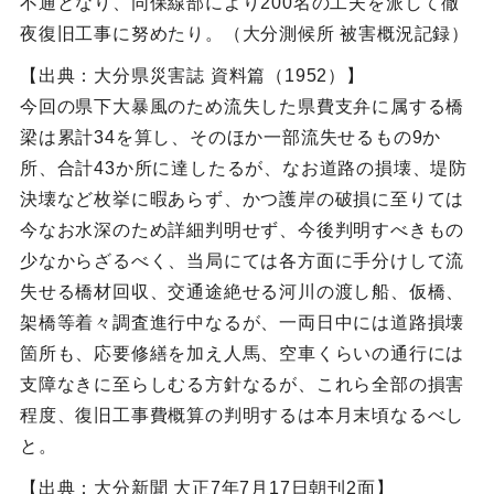
不通となり、同保線部により200名の工夫を派して徹
夜復旧工事に努めたり。（大分測候所 被害概況記録）
【出典：大分県災害誌 資料篇（1952）】
今回の県下大暴風のため流失した県費支弁に属する橋
梁は累計34を算し、そのほか一部流失せるもの9か
所、合計43か所に達したるが、なお道路の損壊、堤防
決壊など枚挙に暇あらず、かつ護岸の破損に至りては
今なお水深のため詳細判明せず、今後判明すべきもの
少なからざるべく、当局にては各方面に手分けして流
失せる橋材回収、交通途絶せる河川の渡し船、仮橋、
架橋等着々調査進行中なるが、一両日中には道路損壊
箇所も、応要修繕を加え人馬、空車くらいの通行には
支障なきに至らしむる方針なるが、これら全部の損害
程度、復旧工事費概算の判明するは本月末頃なるべし
と。
【出典：大分新聞 大正7年7月17日朝刊2面】