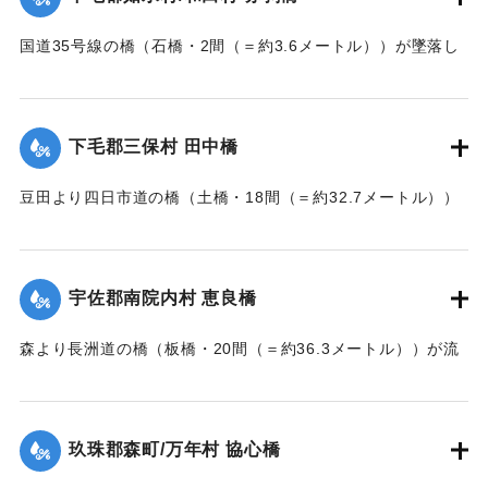
｜固有コード:
002680162
国道35号線の橋（石橋・2間（＝約3.6メートル））が墜落し
た。
【出典：大分新聞 大正7年7月14日7面（13日夕刊）】
下毛郡三保村 田中橋
｜固有コード:
002680163
豆田より四日市道の橋（土橋・18間（＝約32.7メートル））
が墜落した。
【出典：大分新聞 大正7年7月14日7面（13日夕刊）】
宇佐郡南院内村 恵良橋
｜固有コード:
002680164
森より長洲道の橋（板橋・20間（＝約36.3メートル））が流
失した。
【出典：大分新聞 大正7年7月14日7面（13日夕刊）】
玖珠郡森町/万年村 協心橋
｜固有コード:
002680165