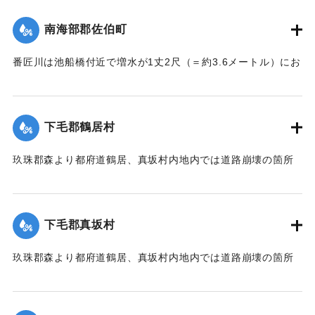
｜固有コード:
002680153
南海部郡佐伯町
番匠川は池船橋付近で増水が1丈2尺（＝約3.6メートル）にお
よび隣村の家屋や田畑に水の侵入が多く、人畜の死傷は不明
である。
濁流は平地の全部を洗い、市街は約3尺（＝約90センチ）の浸
下毛郡鶴居村
水があったが、正午より水勢がやや減じ、池船橋はかろうじ
て流失を免れた。田畑農作物の被害は甚だしく、電信電話不
玖珠郡森より都府道鶴居、真坂村内地内では道路崩壊の箇所
通、郵便物は局内および佐伯駅に停滞し、汽車線路破壊のた
が多く、車馬の交通が途絶している。
め発着は1日1回ないし2回のみになっている。
【出典：大分新聞 大正7年7月14日7面（13日夕刊）】
【出典：大分新聞 大正7年7月14日7面（13日夕刊）/大正7年
下毛郡真坂村
7月16日朝刊4面】
｜固有コード:
002680155
玖珠郡森より都府道鶴居、真坂村内地内では道路崩壊の箇所
｜固有コード:
002680154
が多く、車馬の交通が途絶している。
【出典：大分新聞 大正7年7月14日7面（13日夕刊）】