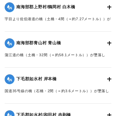
｜固有コード:
002680167
南海部郡上野村/鶴岡村 白木橋
宇目より佐伯港道の橋（土橋・4間（＝約7.27メートル））が
墜落した。
【出典：大分新聞 大正7年7月14日7面（13日夕刊）】
南海部郡青山村 青山橋
｜固有コード:
002680168
蒲江道の橋（土橋・32間（＝約58.1メートル））が墜落し
た。
【出典：大分新聞 大正7年7月14日7面（13日夕刊）】
下毛郡如水村 岸本橋
｜固有コード:
002680169
国道35号線の橋（石橋・2間（＝約3.6メートル））が墜落し
た。
【出典：大分新聞 大正7年7月14日7面（13日夕刊）】
下毛郡如水村/和田村 赤剥橋