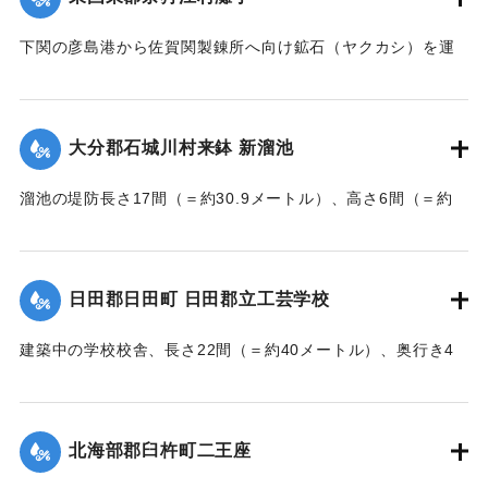
｜固有コード:
002680194
下関の彦島港から佐賀関製錬所へ向け鉱石（ヤクカシ）を運
んでいた和船、第二大見丸が暴風雨のため難破。それを奈狩
江村の漁業組合の2人が発見し、消防組と協力、現場へ決死者
7人選抜し現場へ急行させ、辛うじて救助した。
大分郡石城川村来鉢 新溜池
【出典：大分新聞 大正7年7月16日7面（15日夕刊）】
溜池の堤防長さ17間（＝約30.9メートル）、高さ6間（＝約
｜固有コード:
002680195
10.9メートル）が決壊し、水田6反歩が流失、荒廃した。損害
額は2000円の見込み。
【出典：大分新聞 大正7年7月16日7面（15日夕刊）】
日田郡日田町 日田郡立工芸学校
｜固有コード:
002680196
建築中の学校校舎、長さ22間（＝約40メートル）、奥行き4
間半（＝約8.18メートル）の1棟が暴風雨のため倒壊した。同
校舎は6分方しか竣成しておらず、損害は軽微だった。
【出典：大分新聞 大正7年7月16日7面（15日夕刊）】
北海部郡臼杵町二王座