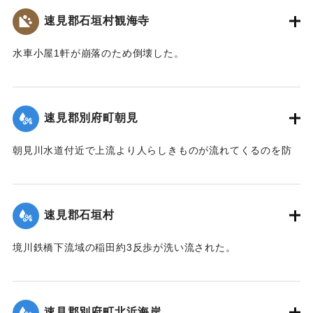
【出典：大分新聞 大正7年7月14日4面（13日夕刊）】
速見郡石垣村観海寺
｜固有コード:
002680151
水車小屋1軒が崩落のため倒壊した。
【出典：大分新聞 大正7年7月14日4面（13日夕刊）】
｜固有コード:
002680143
速見郡別府町朝見
朝見川水道付近で上流より人らしきものが流れてくるのを防
止作業中の男性が発見、濁流に身を挺して救助し、朝見病院
へ担ぎ込んだ。救助されたのは9歳の女の子で川筋を通行中に
誤って川に転落したものと判明し、親に引き渡された。この
速見郡石垣村
ほか、朝見筋では七島田が約2畝歩洗い流された。
【出典：大分新聞 大正7年7月14日4面（13日夕刊）】
境川鉄橋下流域の稲田約3反歩が洗い流された。
【出典：大分新聞 大正7年7月14日4面（13日夕刊）】
｜固有コード:
002680144
｜固有コード:
002680145
速見郡別府町北浜海岸