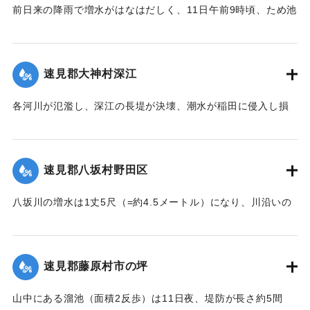
【出典：大分新聞 大正7年7月14日4面（13日夕刊）】
前日来の降雨で増水がはなはだしく、11日午前9時頃、ため池
の堤防中央より決壊したために植付田1町5反あまりを押し流
｜固有コード:
002680138
し多額の損害が出た。区民総出で警戒したためそのほか2つの
ため池は無事だった。
速見郡大神村深江
【出典：大分新聞 大正7年7月14日4面（13日夕刊）】
各河川が氾濫し、深江の長堤が決壊、潮水が稲田に侵入し損
｜固有コード:
002680139
害が非常に大きく、村民数百名が駆けつけ応急工事を行って
いる。また浸水家屋が多数あり、光景は惨憺たるものがあ
る。また西浦川の石橋は墜落したところがあり、目下手当を
速見郡八坂村野田区
行っている。
【出典：大分新聞 大正7年7月14日4面（13日夕刊）】
八坂川の増水は1丈5尺（=約4.5メートル）になり、川沿いの
被害は少なくない模様で、野田区では目下工事中の養水溜池
｜固有コード:
002680140
の堤防が崩壊しつつあり、区民総出で防水中である。
【出典：大分新聞 大正7年7月14日4面（13日夕刊）】
速見郡藤原村市の坪
｜固有コード:
002680141
山中にある溜池（面積2反歩）は11日夜、堤防が長さ約5間