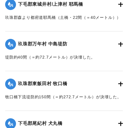
下毛郡東城井村/上津村 耶馬橋
当初は渡し船で交通の便を図っていたが、一両日に仮橋の工
事に着手する。
玖珠郡森より都府道耶馬橋（土橋・22間（＝40メートル））
【出典：大分新聞 大正7年7月14日7面（13日夕刊）/17日朝
が流失した。
刊2面】
【出典：大分新聞 大正7年7月14日7面（13日夕刊）】
玖珠郡万年村 中島堤防
｜固有コード:
002680157
｜固有コード:
002680158
堤防約40間（＝約72.7メートル）が決壊した。
【出典：大分新聞 大正7年7月14日7面（13日夕刊）】
｜固有コード:
002680159
玖珠郡東飯田村 牧口橋
牧口橋下流堤防約150間（＝約272.7メートル）が決壊した。
【出典：大分新聞 大正7年7月14日7面（13日夕刊）】
｜固有コード:
002680160
下毛郡尾紀村 犬丸橋