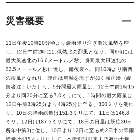
災害概要
11日午後10時20分頃より豪雨降り注ぎ漸次風勢を増
し、12日午前2時には俄然北の烈風となり、同6時には
最大風速北の16.6メートル／秒、瞬間最大風速北の
23.5メートル／秒に達し、爾後衰へ、同10時より南西
の疾風となれり。降雨は車軸を流すが如く強雨臻（編
集者注：いた）り、5分間最大雨量は、12日午前1時15
分より同20分に至る7.0ミリにて、1時間の最大雨量は
12日午前3時25分より4時25分に至る、300ミリを測れ
り。10日の降雨総量は151.3ミリにて、11日は146.8
ミリ、12日は187.3ミリにて、18日の日量は既往30ヶ
所年中第3に位し、10日より12日に至る約2日半の降雨
総量は485.4ミリにして、本所創設以来未曾有の大量