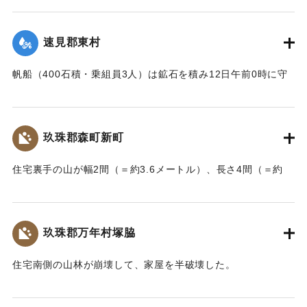
｜固有コード:
002680179
舎・物置など流失した。なお、竹中中判田堀割10坪、竹中駅
付近で数十坪崩壊し交通途絶した。
速見郡東村
【出典：大分新聞 大正7年7月14日7面（13日夕刊）】
帆船（400石積・乗組員3人）は鉱石を積み12日午前0時に守
｜固有コード:
002680180
江港を出港、佐賀関港に向けて航行中、東村の沖合で難船沈
没しているところを同地の漁民に救助された。船価2500円の
損害、鉱石の価格は不明。
玖珠郡森町新町
【出典：大分新聞 大正7年7月14日7面（13日夕刊）】
住宅裏手の山が幅2間（＝約3.6メートル）、長さ4間（＝約
｜固有コード:
002680181
7.2メートル）崩壊し、2軒の家屋を押しつぶした。
【出典：大分新聞 大正7年7月14日7面（13日夕刊）】
玖珠郡万年村塚脇
｜固有コード:
002680182
住宅南側の山林が崩壊して、家屋を半破壊した。
【出典：大分新聞 大正7年7月14日7面（13日夕刊）】