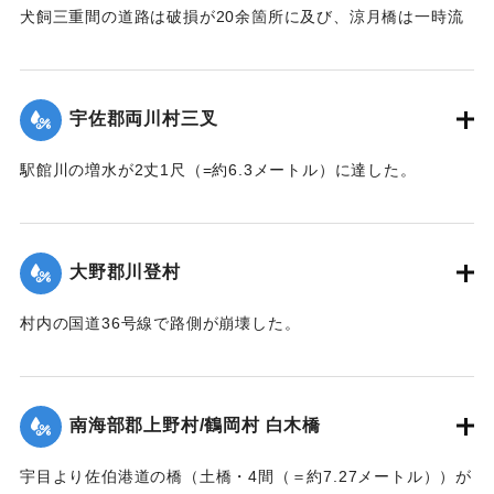
犬飼三重間の道路は破損が20余箇所に及び、涼月橋は一時流
失の危険があったが免れたものの、左岸の橋台が破損した。
【出典：大分新聞 大正7年7月14日7面（13日夕刊）】
宇佐郡両川村三叉
｜固有コード:
002680174
駅館川の増水が2丈1尺（=約6.3メートル）に達した。
【出典：大分新聞 大正7年7月14日7面（13日夕刊）】
｜固有コード:
002680166
大野郡川登村
村内の国道36号線で路側が崩壊した。
【出典：大分新聞 大正7年7月14日7面（13日夕刊）】
｜固有コード:
002680167
南海部郡上野村/鶴岡村 白木橋
宇目より佐伯港道の橋（土橋・4間（＝約7.27メートル））が