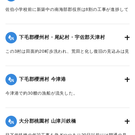
佐伯小学校前に新築中の南海部郡役所は8割の工事が進捗して
｜固有コード:
002680191
いたが、12日未明轟然たる音響とともに倒壊し、木材、瓦の
破損が甚だしく、そのほか町内瓦壁などの剥脱崩壊したもの
が少なくなく、消防組を出して警戒につとめている。
下毛郡櫻州村・尾紀村・宇佐郡天津村
【出典：大分新聞 大正7年7月16日4面（15日夕刊）】
この3村は田面約20町歩洗われ、荒田と化し復旧の見込みは見
｜固有コード:
002680184
当がつかず、また半荒田となったところも約20町歩あった。
【出典：大分新聞 大正7年7月16日4面（15日夕刊）】
下毛郡櫻洲村 今津港
｜固有コード:
002680185
今津港で約30艘の漁船が流失した。
【出典：大分新聞 大正7年7月16日4面（15日夕刊）】
｜固有コード:
002680186
大分郡桃園村 山津川鉄橋
目下仮鉄橋の仮設工事を急ぎつつあり20日以前には開通の見