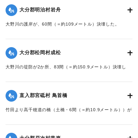
大分郡明治村岩舟
大野川の護岸が、60間（＝約109メートル）決壊した。
【出典：大分新聞 大正7年7月17日3面（16日夕刊）】
｜固有コード:
002680207
大分郡松岡村成松
大野川の堤防が2か所、83間（＝約150.9メートル）決壊し
た。
【出典：大分新聞 大正7年7月17日3面（16日夕刊）】
直入郡宮砥村 鳥首橋
｜固有コード:
002680208
竹田より高千穂道の橋（土橋・6間（＝約10.9メートル））が
流失した。
【出典：大分新聞 大正7年7月17日朝刊2面】