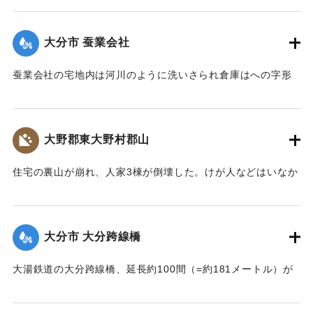
【出典：大分新聞 大正7年7月14日4面（13日夕刊）】
大分市 蚕業会社
｜固有コード:
002680148
蚕業会社の宅地内は河川のように洗いさられ倉庫はへの字形
に傾き、事務室の地盤は洗い流され、家屋は危険な状態にな
っている。
【出典：大分新聞 大正7年7月14日4面（13日夕刊）】
大野郡東大野村郡山
｜固有コード:
002680149
住宅の裏山が崩れ、人家3棟が倒壊した。けが人などはいなか
った。
【出典：大分新聞 大正7年7月14日4面（13日夕刊）】
大分市 大分跨線橋
｜固有コード:
002680150
大湯鉄道の大分跨線橋、延長約100間（=約181メートル）が
崩壊したため、12日より全列車の運転を中止し、復旧工事に
着手しているが今日明日中の開通の見込みはない。