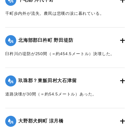
｜固有コード:
002680177
千町歩内外が流失。農民は悲嘆の涙に暮れている。
【出典：大分新聞 大正7年7月14日7面（13日夕刊）】
｜固有コード:
002680178
北海部郡臼杵町 野田堤防
臼杵川の堤防が250間（＝約454.5メートル）決壊した。
【出典：大分新聞 大正7年7月14日7面（13日夕刊）】
｜固有コード:
002680170
玖珠郡？東飯田村大石津留
道路決壊が30間（＝約54.5メートル）あった。
【出典：大分新聞 大正7年7月14日7面（13日夕刊）】
｜固有コード:
002680173
大野郡犬飼町 涼月橋