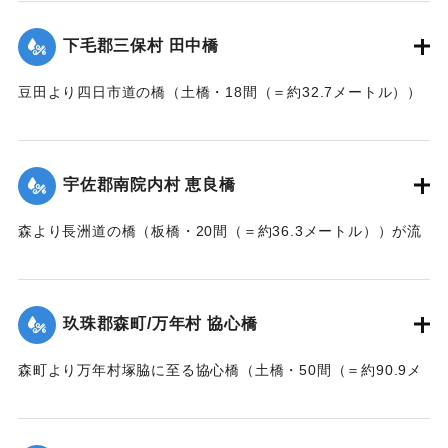
【出典：大分新聞 大正7年7月14日7面（13日夕刊）】
下毛郡三保村 田中橋
｜固有コード:
002680163
豆田より四日市道の橋（土橋・18間（＝約32.7メートル））
が墜落した。
【出典：大分新聞 大正7年7月14日7面（13日夕刊）】
宇佐郡南院内村 恵良橋
｜固有コード:
002680164
森より長洲道の橋（板橋・20間（＝約36.3メートル））が流
失した。
【出典：大分新聞 大正7年7月14日7面（13日夕刊）】
玖珠郡森町/万年村 協心橋
｜固有コード:
002680165
森町より万年村塚脇に至る協心橋（土橋・50間（＝約90.9メ
ートル））の約25間（＝約45.4メートル）が崩壊した。玖珠
郡内では堤防の破損箇所が多い。