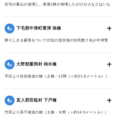
住宅の裏山が崩壊し、家屋1棟が倒壊したがけが人などはいな
かった。
【出典：大分新聞 大正7年7月16日7面（15日夕刊）】
下毛郡中津町萱津 旭橋
｜固有コード:
002680198
降りしきる豪雨をついて付近の浸水地の住民数十名が中津警
察署に殺到、旭橋の上の家屋の撤去を迫った。萱津付近の浸
水は明治26年の水害に比べても割合が大きく、浸水家屋が
200戸に及んでいるのは要するに排水地である橋の上に不自然
大野郡重岡村 柿木橋
な住宅を建築する許可を当局が出したためとして、その不当
命令をただし、被害を予防するために行政訴訟を提起しよう
宇目より佐伯港道の橋（土橋・12間（＝約21.8メートル））
と13日以来、住民の間で協議が進められてきたが、費用など
が流失した。
の問題で泣き寝入りの状態になっている。また町当局もこの
【出典：大分新聞 大正7年7月17日朝刊2面】
問題に対して冷然であることも遺憾であるとある被害住民は
憤慨している。
直入郡宮砥村 下戸橋
｜固有コード:
002680200
【出典：大分新聞 大正7年7月16日7面（15日夕刊）】
竹田より高千穂道の橋（土橋・８間（＝約14.5メートル））