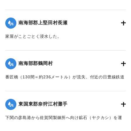
が流失した。
｜固有コード:
002680199
【出典：大分新聞 大正7年7月17日朝刊2面】
南海部郡上堅田村長瀬
｜固有コード:
002680201
家屋がことごとく浸水した。
【出典：大分新聞 大正7年7月16日7面（15日夕刊）】
｜固有コード:
002680193
南海部郡鶴岡村
番匠橋（130間＝約236メートル）が流失、付近の日豊線鉄道
工事も甚だしく水害を受けた。
【出典：大分新聞 大正7年7月16日7面（15日夕刊）】
東国東郡奈狩江村灘手
｜固有コード:
002680194
下関の彦島港から佐賀関製錬所へ向け鉱石（ヤクカシ）を運
んでいた和船、第二大見丸が暴風雨のため難破。それを奈狩