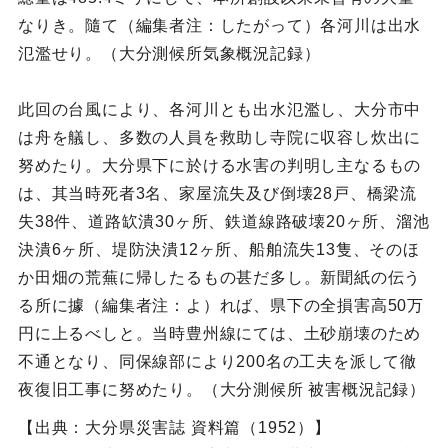
なりき。隨て（編集者注：したがって）各河川は出水
氾濫せり。（大分測候所気象概況記録）
此回の台風により、各河川とも出水氾濫し、大分市中
は舟を艤し、多数の人員を救助し寺院に収容し炊出に
努めたり。大分県下に於ける水害の判明し主なるもの
は、其当時死者3名、家屋流失及び倒壊28戸、橋梁流
失38件、道路缼潰30ヶ所、鉄道線路破壊20ヶ所、溜池
決潰6ヶ所、堤防決潰12ヶ所、船舶流失13隻、そのほ
か田畑の荒蕪に帰したるもの甚だ多し。新聞紙の伝う
る所に據（編集者注：よ）れば、県下の全損害高50万
円に上るべしと。当時豊州線にては、土砂崩壊のため
不通となり、同保線部により200名の工夫を派して徹
夜復旧工事に努めたり。（大分測候所 被害概況記録）
【出典：大分県災害誌 資料篇（1952）】