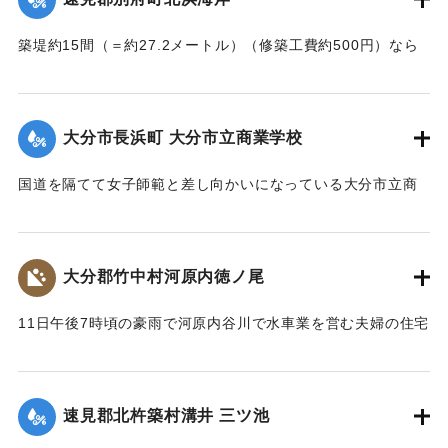
築堤約15間（＝約27.2メートル）（修築工費約500円）なら
びに道路が各所で多少の損壊、海水浴場の建物2棟、砂湯の建
物1棟が波に洗われたくらいで大きな被害はなかった。海岸道
路に打ち上げられたゴミや木片などは別府町役場より片付け
大分市長浜町 大分市立商業学校
られている。
【出典：大分新聞 大正7年7月14日4面（13日夕刊）】
国道を隔てて女子師範と差し向かいになっている大分市立商
業学校の敷地は今回の出水での被害はなかったが、国道から
｜固有コード:
002680146
敷地に至る6,7間（=約10.9～12.7メートル）の道路は全部流
失し、付近の国道の一部も大損害を生じた。
大分郡竹中村河原内徳ノ尾
【出典：大分新聞 大正7年7月14日4面（13日夕刊）】
11日午後7時頃の豪雨で河原内谷川で水車業を営む夫婦の住宅
｜固有コード:
002680147
付近の崖の地盤が緩み、12日午前8時に突然崩壊、家屋もろと
も押し流された。夫の50代の男性は同日午後11時に同村畑の
森字河原で遺体となり発見された。妻の40代の女性の遺体は
速見郡北杵築村溝井 三ツ池
13日正午になっても発見されていない。