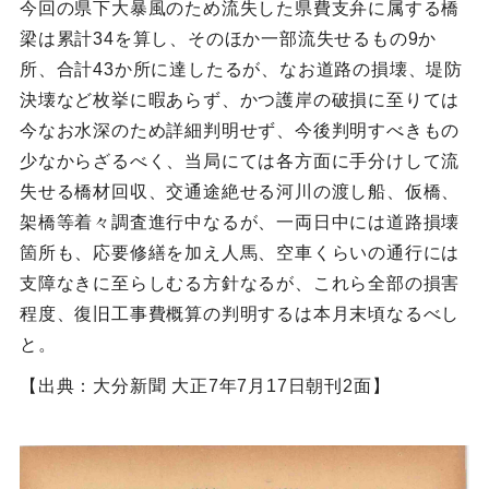
今回の県下大暴風のため流失した県費支弁に属する橋
梁は累計34を算し、そのほか一部流失せるもの9か
所、合計43か所に達したるが、なお道路の損壊、堤防
決壊など枚挙に暇あらず、かつ護岸の破損に至りては
今なお水深のため詳細判明せず、今後判明すべきもの
少なからざるべく、当局にては各方面に手分けして流
失せる橋材回収、交通途絶せる河川の渡し船、仮橋、
架橋等着々調査進行中なるが、一両日中には道路損壊
箇所も、応要修繕を加え人馬、空車くらいの通行には
支障なきに至らしむる方針なるが、これら全部の損害
程度、復旧工事費概算の判明するは本月末頃なるべし
と。
【出典：大分新聞 大正7年7月17日朝刊2面】