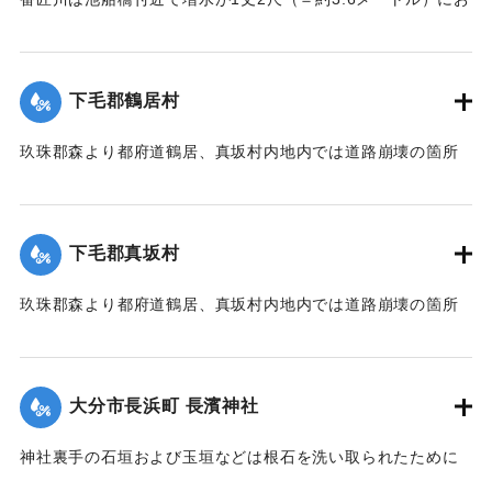
よび隣村の家屋や田畑に水の侵入が多く、人畜の死傷は不明
である。
濁流は平地の全部を洗い、市街は約3尺（＝約90センチ）の浸
下毛郡鶴居村
水があったが、正午より水勢がやや減じ、池船橋はかろうじ
て流失を免れた。田畑農作物の被害は甚だしく、電信電話不
玖珠郡森より都府道鶴居、真坂村内地内では道路崩壊の箇所
通、郵便物は局内および佐伯駅に停滞し、汽車線路破壊のた
が多く、車馬の交通が途絶している。
め発着は1日1回ないし2回のみになっている。
【出典：大分新聞 大正7年7月14日7面（13日夕刊）】
【出典：大分新聞 大正7年7月14日7面（13日夕刊）/大正7年
下毛郡真坂村
7月16日朝刊4面】
｜固有コード:
002680155
玖珠郡森より都府道鶴居、真坂村内地内では道路崩壊の箇所
｜固有コード:
002680154
が多く、車馬の交通が途絶している。
【出典：大分新聞 大正7年7月14日7面（13日夕刊）】
大分市長浜町 長濱神社
｜固有コード:
002680156
神社裏手の石垣および玉垣などは根石を洗い取られたために
全部崩壊し、神殿の一部地盤にも破損が生じた。