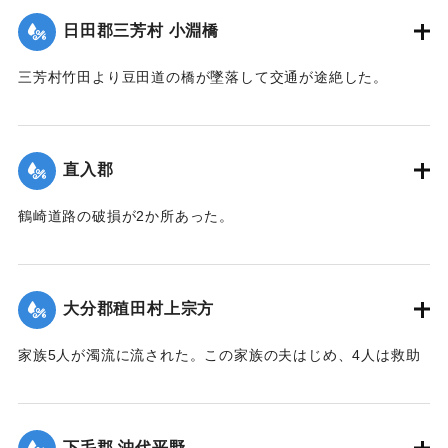
｜固有コード:
002680183
日田郡三芳村 小淵橋
三芳村竹田より豆田道の橋が墜落して交通が途絶した。
【出典：大分新聞 大正7年7月14日7面（13日夕刊）】
｜固有コード:
002680175
直入郡
鶴崎道路の破損が2か所あった。
【出典：大分新聞 大正7年7月14日7面（13日夕刊）】
｜固有コード:
002680176
大分郡稙田村上宗方
家族5人が濁流に流された。この家族の夫はじめ、4人は救助
されたが30代の妻は、この日の午後、瀧尾村羽田の裏道で死
体で発見された。
【出典：大分新聞 大正7年7月14日7面（13日夕刊）】
下毛郡 沖代平野