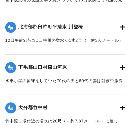
込み。それまでは山津川を徒歩連絡することで16日の一番列
車より全線運転を決定、徒歩区間は20鎖4町（＝約838.6メー
トル）で、山津川の両岸より各100尺（＝約30.3メートル）
北海部郡臼杵町平清水 川登橋
のはしごで昇降の便に備え、手荷物、小荷物、新聞雑誌その
ほか客車内に持ち込みうる荷持以外の積み込みの貨物は復旧
12日午前9時には臼杵川の増水が1丈2尺（＝約3.6メートル）
まで中止することとし、徒歩連絡のためこの両岸において停
に達し、橋の付近の家屋は全部浸水し、床上3-4尺（＝約90-
車する時間は約40分間の予定である。なお川岸に仮事務所を
120センチ）に達したため、臼杵署では首藤署長以下、全署員
作り、助役以下駅夫および運転事務所員が駐在し、電灯電話
が出動し、棟が浸かる程の激流を冒して危険区域の家族全部
をはじめ必要な設備をなしている。徒歩は極平易にして手荷
下毛郡山口村森山河原
を救助し、付近の山村材木店に収容した。
物は1個5銭で赤帽に託すことができる。
【出典：大分新聞 大正7年7月16日4面（15日夕刊）】
水車小屋の留守をしていた70代の夫と60代の妻は就寝中激流
【出典：大分新聞 大正7年7月16日4面（15日夕刊）】
のため水車ごと押し流され溺死した。この夫婦の40代の息子
｜固有コード:
002680188
も両親の身の上を心配し見回りに出たが、同じく押し流され
｜固有コード:
002680187
たが、その後、三保村善隆寺前で川岸に這い上がり一命をと
大分郡竹中村
りとめた。
【出典：大分新聞 大正7年7月14日7面（13日夕刊）】
竹中渡し場付近の増水は26尺（＝約7.87メートル）に達し、
竹中の人家は床上5尺（＝約1.5メートル）くらい浸水し、厩