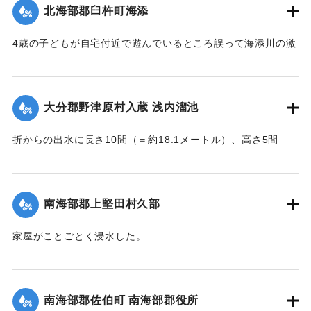
｜固有コード:
002680189
北海部郡臼杵町海添
4歳の子どもが自宅付近で遊んでいるところ誤って海添川の激
流に墜落。浮沈しつつ3丁（＝約320メートル）あまり流され
ているところを付近の住民が発見、救助し応急手当を加えた
結果、ようやく蘇生し命に別条はなかった。
大分郡野津原村入蔵 浅内溜池
【出典：大分新聞 大正7年7月16日4面（15日夕刊）】
折からの出水に長さ10間（＝約18.1メートル）、高さ5間
｜固有コード:
002680190
（＝約9.09メートル）が決壊し、そのため逆巻く過水は同地
灌漑田50町歩中、1町歩を流失させ、数町歩に土砂を氾濫させ
た。損害額は約3万円の見込み。
南海部郡上堅田村久部
今回の決壊で溜池は貯水量が約3分の1になり、今後の灌漑
家屋がことごとく浸水した。
上、不足になるということで、溜池に関わる耕作者が会合し
【出典：大分新聞 大正7年7月16日7面（15日夕刊）】
善後策を競技しているがいまだ結論は出ていない。
【出典：大分新聞 大正7年7月16日4面(15日夕刊)/16日7面
｜固有コード:
002680192
南海部郡佐伯町 南海部郡役所
（15日夕刊）】