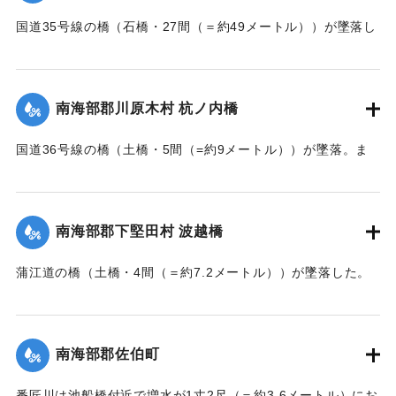
国道35号線の橋（石橋・27間（＝約49メートル））が墜落し
た。
【出典：大分新聞 大正7年7月14日7面（13日夕刊）】
南海部郡川原木村 杭ノ内橋
｜固有コード:
002680161
国道36号線の橋（土橋・5間（=約9メートル））が墜落。ま
た村内の道路は30間（=約54メートル）が破損し、交通途絶
になった。
【出典：大分新聞 大正7年7月14日7面（13日夕刊）】
南海部郡下堅田村 波越橋
｜固有コード:
002680152
蒲江道の橋（土橋・4間（＝約7.2メートル））が墜落した。
【出典：大分新聞 大正7年7月14日7面（13日夕刊）】
｜固有コード:
002680153
南海部郡佐伯町
番匠川は池船橋付近で増水が1丈2尺（＝約3.6メートル）にお