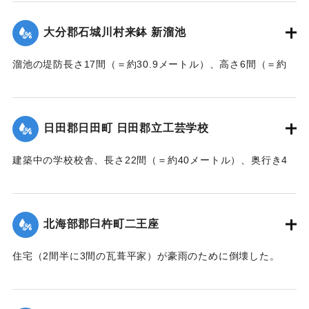
江村の漁業組合の2人が発見し、消防組と協力、現場へ決死者
7人選抜し現場へ急行させ、辛うじて救助した。
大分郡石城川村来鉢 新溜池
【出典：大分新聞 大正7年7月16日7面（15日夕刊）】
溜池の堤防長さ17間（＝約30.9メートル）、高さ6間（＝約
｜固有コード:
002680195
10.9メートル）が決壊し、水田6反歩が流失、荒廃した。損害
額は2000円の見込み。
【出典：大分新聞 大正7年7月16日7面（15日夕刊）】
日田郡日田町 日田郡立工芸学校
｜固有コード:
002680196
建築中の学校校舎、長さ22間（＝約40メートル）、奥行き4
間半（＝約8.18メートル）の1棟が暴風雨のため倒壊した。同
校舎は6分方しか竣成しておらず、損害は軽微だった。
【出典：大分新聞 大正7年7月16日7面（15日夕刊）】
北海部郡臼杵町二王座
｜固有コード:
002680197
住宅（2間半に3間の瓦葺平家）が豪雨のために倒壊した。
【出典：大分新聞 大正7年7月16日4面（15日夕刊）】