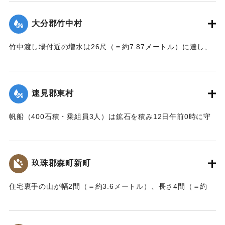
も両親の身の上を心配し見回りに出たが、同じく押し流され
｜固有コード:
002680187
たが、その後、三保村善隆寺前で川岸に這い上がり一命をと
大分郡竹中村
りとめた。
【出典：大分新聞 大正7年7月14日7面（13日夕刊）】
竹中渡し場付近の増水は26尺（＝約7.87メートル）に達し、
竹中の人家は床上5尺（＝約1.5メートル）くらい浸水し、厩
｜固有コード:
002680179
舎・物置など流失した。なお、竹中中判田堀割10坪、竹中駅
付近で数十坪崩壊し交通途絶した。
速見郡東村
【出典：大分新聞 大正7年7月14日7面（13日夕刊）】
帆船（400石積・乗組員3人）は鉱石を積み12日午前0時に守
｜固有コード:
002680180
江港を出港、佐賀関港に向けて航行中、東村の沖合で難船沈
没しているところを同地の漁民に救助された。船価2500円の
損害、鉱石の価格は不明。
玖珠郡森町新町
【出典：大分新聞 大正7年7月14日7面（13日夕刊）】
住宅裏手の山が幅2間（＝約3.6メートル）、長さ4間（＝約
｜固有コード:
002680181
7.2メートル）崩壊し、2軒の家屋を押しつぶした。
【出典：大分新聞 大正7年7月14日7面（13日夕刊）】