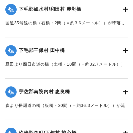
下毛郡如水村/和田村 赤剥橋
｜固有コード:
002680162
国道35号線の橋（石橋・2間（＝約3.6メートル））が墜落し
た。
【出典：大分新聞 大正7年7月14日7面（13日夕刊）】
下毛郡三保村 田中橋
｜固有コード:
002680163
豆田より四日市道の橋（土橋・18間（＝約32.7メートル））
が墜落した。
【出典：大分新聞 大正7年7月14日7面（13日夕刊）】
宇佐郡南院内村 恵良橋
｜固有コード:
002680164
森より長洲道の橋（板橋・20間（＝約36.3メートル））が流
失した。
【出典：大分新聞 大正7年7月14日7面（13日夕刊）】
玖珠郡森町/万年村 協心橋