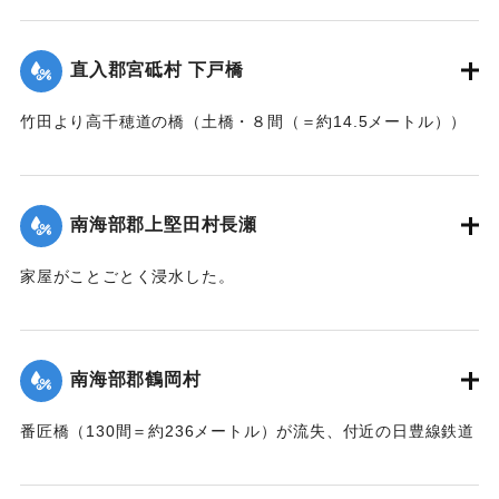
の問題で泣き寝入りの状態になっている。また町当局もこの
【出典：大分新聞 大正7年7月17日朝刊2面】
問題に対して冷然であることも遺憾であるとある被害住民は
憤慨している。
直入郡宮砥村 下戸橋
｜固有コード:
002680200
【出典：大分新聞 大正7年7月16日7面（15日夕刊）】
竹田より高千穂道の橋（土橋・８間（＝約14.5メートル））
が流失した。
｜固有コード:
002680199
【出典：大分新聞 大正7年7月17日朝刊2面】
南海部郡上堅田村長瀬
｜固有コード:
002680201
家屋がことごとく浸水した。
【出典：大分新聞 大正7年7月16日7面（15日夕刊）】
｜固有コード:
002680193
南海部郡鶴岡村
番匠橋（130間＝約236メートル）が流失、付近の日豊線鉄道
工事も甚だしく水害を受けた。
【出典：大分新聞 大正7年7月16日7面（15日夕刊）】