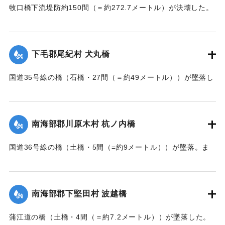
牧口橋下流堤防約150間（＝約272.7メートル）が決壊した。
【出典：大分新聞 大正7年7月14日7面（13日夕刊）】
｜固有コード:
002680160
下毛郡尾紀村 犬丸橋
国道35号線の橋（石橋・27間（＝約49メートル））が墜落し
た。
【出典：大分新聞 大正7年7月14日7面（13日夕刊）】
南海部郡川原木村 杭ノ内橋
｜固有コード:
002680161
国道36号線の橋（土橋・5間（=約9メートル））が墜落。ま
た村内の道路は30間（=約54メートル）が破損し、交通途絶
になった。
【出典：大分新聞 大正7年7月14日7面（13日夕刊）】
南海部郡下堅田村 波越橋
｜固有コード:
002680152
蒲江道の橋（土橋・4間（＝約7.2メートル））が墜落した。