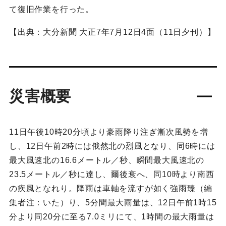
て復旧作業を行った。
【出典：大分新聞 大正7年7月12日4面（11日夕刊）】
災害概要
11日午後10時20分頃より豪雨降り注ぎ漸次風勢を増
し、12日午前2時には俄然北の烈風となり、同6時には
最大風速北の16.6メートル／秒、瞬間最大風速北の
23.5メートル／秒に達し、爾後衰へ、同10時より南西
の疾風となれり。降雨は車軸を流すが如く強雨臻（編
集者注：いた）り、5分間最大雨量は、12日午前1時15
分より同20分に至る7.0ミリにて、1時間の最大雨量は