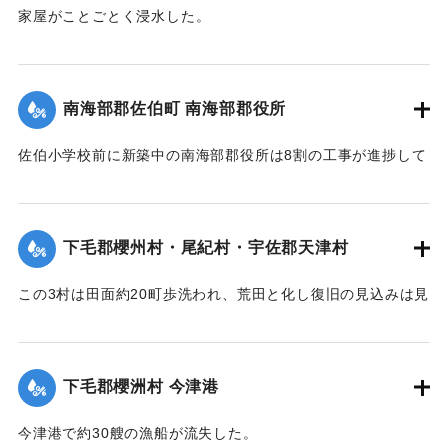
今回の決壊で溜池は貯水量が約3分の1になり、今後の灌漑
家屋がことごとく浸水した。
上、不足になるということで、溜池に関わる耕作者が会合し
【出典：大分新聞 大正7年7月16日7面（15日夕刊）】
善後策を競技しているがいまだ結論は出ていない。
【出典：大分新聞 大正7年7月16日4面(15日夕刊)/16日7面
｜固有コード:
002680192
南海部郡佐伯町 南海部郡役所
（15日夕刊）】
佐伯小学校前に新築中の南海部郡役所は8割の工事が進捗して
｜固有コード:
002680191
いたが、12日未明轟然たる音響とともに倒壊し、木材、瓦の
破損が甚だしく、そのほか町内瓦壁などの剥脱崩壊したもの
が少なくなく、消防組を出して警戒につとめている。
下毛郡櫻州村・尾紀村・宇佐郡天津村
【出典：大分新聞 大正7年7月16日4面（15日夕刊）】
この3村は田面約20町歩洗われ、荒田と化し復旧の見込みは見
｜固有コード:
002680184
当がつかず、また半荒田となったところも約20町歩あった。
【出典：大分新聞 大正7年7月16日4面（15日夕刊）】
下毛郡櫻洲村 今津港
｜固有コード:
002680185
今津港で約30艘の漁船が流失した。