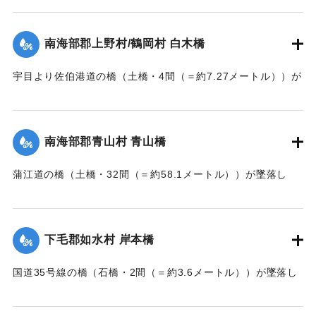
【出典：大分新聞 大正7年7月14日7面（13日夕刊）】
｜固有コード:
002680167
南海部郡上野村/鶴岡村 白木橋
宇目より佐伯港道の橋（土橋・4間（＝約7.27メートル））が
墜落した。
【出典：大分新聞 大正7年7月14日7面（13日夕刊）】
南海部郡青山村 青山橋
｜固有コード:
002680168
蒲江道の橋（土橋・32間（＝約58.1メートル））が墜落し
た。
【出典：大分新聞 大正7年7月14日7面（13日夕刊）】
下毛郡如水村 岸本橋
｜固有コード:
002680169
国道35号線の橋（石橋・2間（＝約3.6メートル））が墜落し
た。
【出典：大分新聞 大正7年7月14日7面（13日夕刊）】