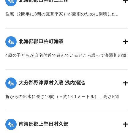
北海部郡臼杵町二王座
｜固有コード:
002680197
住宅（2間半に3間の瓦葺平家）が豪雨のために倒壊した。
【出典：大分新聞 大正7年7月16日4面（15日夕刊）】
｜固有コード:
002680189
北海部郡臼杵町海添
4歳の子どもが自宅付近で遊んでいるところ誤って海添川の激
流に墜落。浮沈しつつ3丁（＝約320メートル）あまり流され
ているところを付近の住民が発見、救助し応急手当を加えた
結果、ようやく蘇生し命に別条はなかった。
大分郡野津原村入蔵 浅内溜池
【出典：大分新聞 大正7年7月16日4面（15日夕刊）】
折からの出水に長さ10間（＝約18.1メートル）、高さ5間
｜固有コード:
002680190
（＝約9.09メートル）が決壊し、そのため逆巻く過水は同地
灌漑田50町歩中、1町歩を流失させ、数町歩に土砂を氾濫させ
た。損害額は約3万円の見込み。
南海部郡上堅田村久部