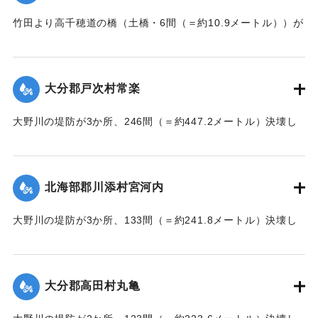
竹田より高千穂道の橋（土橋・6間（＝約10.9メートル））が
流失した。
【出典：大分新聞 大正7年7月17日朝刊2面】
大分郡戸次村常楽
｜固有コード:
002680202
大野川の堤防が3か所、246間（＝約447.2メートル）決壊し
た。
【出典：大分新聞 大正7年7月17日3面（16日夕刊）】
北海部郡川添村宮河内
｜固有コード:
002680204
大野川の堤防が3か所、133間（＝約241.8メートル）決壊し
た。
【出典：大分新聞 大正7年7月17日3面（16日夕刊）】
大分郡高田村丸亀
｜固有コード:
002680205