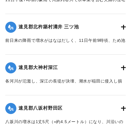
｜固有コード:
002680147
付近の崖の地盤が緩み、12日午前8時に突然崩壊、家屋もろと
も押し流された。夫の50代の男性は同日午後11時に同村畑の
森字河原で遺体となり発見された。妻の40代の女性の遺体は
速見郡北杵築村溝井 三ツ池
13日正午になっても発見されていない。
【出典：大分新聞 大正7年7月14日4面（13日夕刊）】
前日来の降雨で増水がはなはだしく、11日午前9時頃、ため池
の堤防中央より決壊したために植付田1町5反あまりを押し流
｜固有コード:
002680138
し多額の損害が出た。区民総出で警戒したためそのほか2つの
ため池は無事だった。
速見郡大神村深江
【出典：大分新聞 大正7年7月14日4面（13日夕刊）】
各河川が氾濫し、深江の長堤が決壊、潮水が稲田に侵入し損
｜固有コード:
002680139
害が非常に大きく、村民数百名が駆けつけ応急工事を行って
いる。また浸水家屋が多数あり、光景は惨憺たるものがあ
る。また西浦川の石橋は墜落したところがあり、目下手当を
速見郡八坂村野田区
行っている。
【出典：大分新聞 大正7年7月14日4面（13日夕刊）】
八坂川の増水は1丈5尺（=約4.5メートル）になり、川沿いの
被害は少なくない模様で、野田区では目下工事中の養水溜池