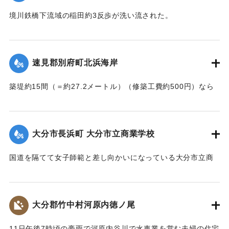
【出典：大分新聞 大正7年7月14日4面（13日夕刊）】
境川鉄橋下流域の稲田約3反歩が洗い流された。
【出典：大分新聞 大正7年7月14日4面（13日夕刊）】
｜固有コード:
002680144
｜固有コード:
002680145
速見郡別府町北浜海岸
築堤約15間（＝約27.2メートル）（修築工費約500円）なら
びに道路が各所で多少の損壊、海水浴場の建物2棟、砂湯の建
物1棟が波に洗われたくらいで大きな被害はなかった。海岸道
路に打ち上げられたゴミや木片などは別府町役場より片付け
大分市長浜町 大分市立商業学校
られている。
【出典：大分新聞 大正7年7月14日4面（13日夕刊）】
国道を隔てて女子師範と差し向かいになっている大分市立商
業学校の敷地は今回の出水での被害はなかったが、国道から
｜固有コード:
002680146
敷地に至る6,7間（=約10.9～12.7メートル）の道路は全部流
失し、付近の国道の一部も大損害を生じた。
大分郡竹中村河原内徳ノ尾
【出典：大分新聞 大正7年7月14日4面（13日夕刊）】
11日午後7時頃の豪雨で河原内谷川で水車業を営む夫婦の住宅