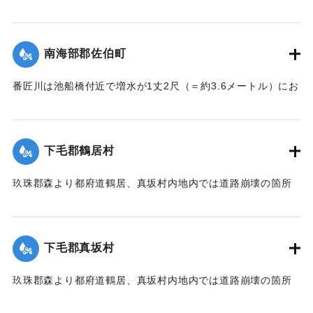
【出典：大分新聞 大正7年7月14日7面（13日夕刊）】
｜固有コード:
002680153
南海部郡佐伯町
番匠川は池船橋付近で増水が1丈2尺（＝約3.6メートル）にお
よび隣村の家屋や田畑に水の侵入が多く、人畜の死傷は不明
である。
濁流は平地の全部を洗い、市街は約3尺（＝約90センチ）の浸
下毛郡鶴居村
水があったが、正午より水勢がやや減じ、池船橋はかろうじ
て流失を免れた。田畑農作物の被害は甚だしく、電信電話不
玖珠郡森より都府道鶴居、真坂村内地内では道路崩壊の箇所
通、郵便物は局内および佐伯駅に停滞し、汽車線路破壊のた
が多く、車馬の交通が途絶している。
め発着は1日1回ないし2回のみになっている。
【出典：大分新聞 大正7年7月14日7面（13日夕刊）】
【出典：大分新聞 大正7年7月14日7面（13日夕刊）/大正7年
下毛郡真坂村
7月16日朝刊4面】
｜固有コード:
002680155
玖珠郡森より都府道鶴居、真坂村内地内では道路崩壊の箇所
｜固有コード:
002680154
が多く、車馬の交通が途絶している。