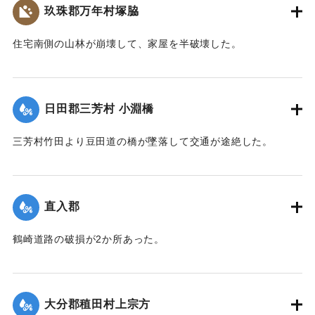
玖珠郡万年村塚脇
｜固有コード:
002680182
住宅南側の山林が崩壊して、家屋を半破壊した。
【出典：大分新聞 大正7年7月14日7面（13日夕刊）】
｜固有コード:
002680183
日田郡三芳村 小淵橋
三芳村竹田より豆田道の橋が墜落して交通が途絶した。
【出典：大分新聞 大正7年7月14日7面（13日夕刊）】
｜固有コード:
002680175
直入郡
鶴崎道路の破損が2か所あった。
【出典：大分新聞 大正7年7月14日7面（13日夕刊）】
｜固有コード:
002680176
大分郡稙田村上宗方