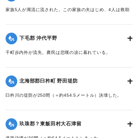
家族5人が濁流に流された。この家族の夫はじめ、4人は救助
されたが30代の妻は、この日の午後、瀧尾村羽田の裏道で死
体で発見された。
【出典：大分新聞 大正7年7月14日7面（13日夕刊）】
下毛郡 沖代平野
｜固有コード:
002680177
千町歩内外が流失。農民は悲嘆の涙に暮れている。
【出典：大分新聞 大正7年7月14日7面（13日夕刊）】
｜固有コード:
002680178
北海部郡臼杵町 野田堤防
臼杵川の堤防が250間（＝約454.5メートル）決壊した。
【出典：大分新聞 大正7年7月14日7面（13日夕刊）】
｜固有コード:
002680170
玖珠郡？東飯田村大石津留
道路決壊が30間（＝約54.5メートル）あった。