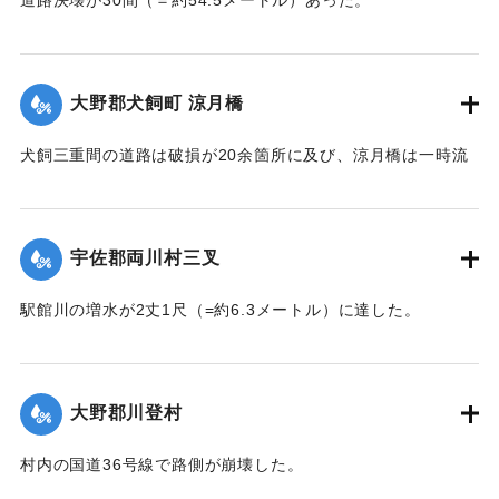
【出典：大分新聞 大正7年7月14日7面（13日夕刊）】
｜固有コード:
002680173
大野郡犬飼町 涼月橋
犬飼三重間の道路は破損が20余箇所に及び、涼月橋は一時流
失の危険があったが免れたものの、左岸の橋台が破損した。
【出典：大分新聞 大正7年7月14日7面（13日夕刊）】
宇佐郡両川村三叉
｜固有コード:
002680174
駅館川の増水が2丈1尺（=約6.3メートル）に達した。
【出典：大分新聞 大正7年7月14日7面（13日夕刊）】
｜固有コード:
002680166
大野郡川登村
村内の国道36号線で路側が崩壊した。