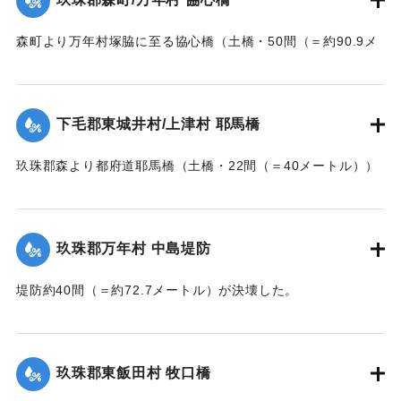
｜固有コード:
002680165
森町より万年村塚脇に至る協心橋（土橋・50間（＝約90.9メ
ートル））の約25間（＝約45.4メートル）が崩壊した。玖珠
郡内では堤防の破損箇所が多い。
下毛郡東城井村/上津村 耶馬橋
当初は渡し船で交通の便を図っていたが、一両日に仮橋の工
事に着手する。
玖珠郡森より都府道耶馬橋（土橋・22間（＝40メートル））
【出典：大分新聞 大正7年7月14日7面（13日夕刊）/17日朝
が流失した。
刊2面】
【出典：大分新聞 大正7年7月14日7面（13日夕刊）】
玖珠郡万年村 中島堤防
｜固有コード:
002680157
｜固有コード:
002680158
堤防約40間（＝約72.7メートル）が決壊した。
【出典：大分新聞 大正7年7月14日7面（13日夕刊）】
｜固有コード:
002680159
玖珠郡東飯田村 牧口橋