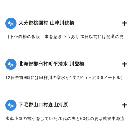
【出典：大分新聞 大正7年7月16日4面（15日夕刊）】
｜固有コード:
002680186
大分郡桃園村 山津川鉄橋
目下仮鉄橋の仮設工事を急ぎつつあり20日以前には開通の見
込み。それまでは山津川を徒歩連絡することで16日の一番列
車より全線運転を決定、徒歩区間は20鎖4町（＝約838.6メー
トル）で、山津川の両岸より各100尺（＝約30.3メートル）
北海部郡臼杵町平清水 川登橋
のはしごで昇降の便に備え、手荷物、小荷物、新聞雑誌その
ほか客車内に持ち込みうる荷持以外の積み込みの貨物は復旧
12日午前9時には臼杵川の増水が1丈2尺（＝約3.6メートル）
まで中止することとし、徒歩連絡のためこの両岸において停
に達し、橋の付近の家屋は全部浸水し、床上3-4尺（＝約90-
車する時間は約40分間の予定である。なお川岸に仮事務所を
120センチ）に達したため、臼杵署では首藤署長以下、全署員
作り、助役以下駅夫および運転事務所員が駐在し、電灯電話
が出動し、棟が浸かる程の激流を冒して危険区域の家族全部
をはじめ必要な設備をなしている。徒歩は極平易にして手荷
下毛郡山口村森山河原
を救助し、付近の山村材木店に収容した。
物は1個5銭で赤帽に託すことができる。
【出典：大分新聞 大正7年7月16日4面（15日夕刊）】
水車小屋の留守をしていた70代の夫と60代の妻は就寝中激流
【出典：大分新聞 大正7年7月16日4面（15日夕刊）】
のため水車ごと押し流され溺死した。この夫婦の40代の息子
｜固有コード:
002680188