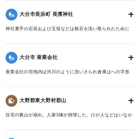
【出典：大分新聞 大正7年7月14日7面（13日夕刊）】
大分市長浜町 長濱神社
｜固有コード:
002680156
神社裏手の石垣および玉垣などは根石を洗い取られたために
全部崩壊し、神殿の一部地盤にも破損が生じた。
【出典：大分新聞 大正7年7月14日4面（13日夕刊）】
大分市 蚕業会社
｜固有コード:
002680148
蚕業会社の宅地内は河川のように洗いさられ倉庫はへの字形
に傾き、事務室の地盤は洗い流され、家屋は危険な状態にな
っている。
【出典：大分新聞 大正7年7月14日4面（13日夕刊）】
大野郡東大野村郡山
｜固有コード:
002680149
住宅の裏山が崩れ、人家3棟が倒壊した。けが人などはいなか
った。
【出典：大分新聞 大正7年7月14日4面（13日夕刊）】