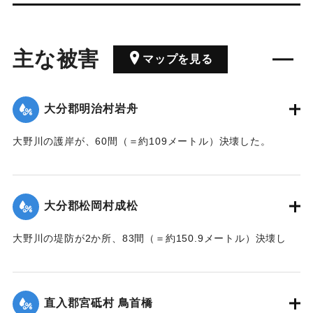
主な被害
マップを見る
大分郡明治村岩舟
大野川の護岸が、60間（＝約109メートル）決壊した。
【出典：大分新聞 大正7年7月17日3面（16日夕刊）】
｜固有コード:
002680207
大分郡松岡村成松
大野川の堤防が2か所、83間（＝約150.9メートル）決壊し
た。
【出典：大分新聞 大正7年7月17日3面（16日夕刊）】
直入郡宮砥村 鳥首橋
｜固有コード:
002680208