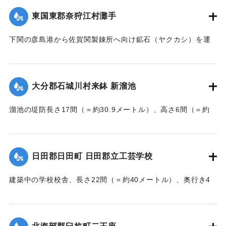
東国東郡奈狩江村灘手
｜固有コード:
002680194
下関の彦島港から佐賀関製錬所へ向け鉱石（ヤクカシ）を運
んでいた和船、第二大見丸が暴風雨のため難破。それを奈狩
江村の漁業組合の2人が発見し、消防組と協力、現場へ決死者
7人選抜し現場へ急行させ、辛うじて救助した。
大分郡石城川村来鉢 新溜池
【出典：大分新聞 大正7年7月16日7面（15日夕刊）】
溜池の堤防長さ17間（＝約30.9メートル）、高さ6間（＝約
｜固有コード:
002680195
10.9メートル）が決壊し、水田6反歩が流失、荒廃した。損害
額は2000円の見込み。
【出典：大分新聞 大正7年7月16日7面（15日夕刊）】
日田郡日田町 日田郡立工芸学校
｜固有コード:
002680196
建築中の学校校舎、長さ22間（＝約40メートル）、奥行き4
間半（＝約8.18メートル）の1棟が暴風雨のため倒壊した。同
校舎は6分方しか竣成しておらず、損害は軽微だった。
【出典：大分新聞 大正7年7月16日7面（15日夕刊）】