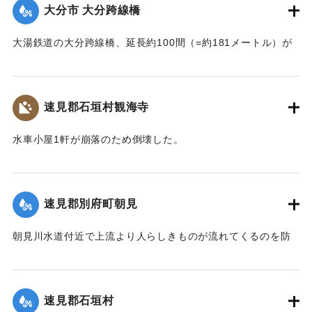
大分市 大分跨線橋
｜固有コード:
002680150
大湯鉄道の大分跨線橋、延長約100間（=約181メートル）が
崩壊したため、12日より全列車の運転を中止し、復旧工事に
着手しているが今日明日中の開通の見込みはない。
【出典：大分新聞 大正7年7月14日4面（13日夕刊）】
速見郡石垣村観海寺
｜固有コード:
002680151
水車小屋1軒が崩落のため倒壊した。
【出典：大分新聞 大正7年7月14日4面（13日夕刊）】
｜固有コード:
002680143
速見郡別府町朝見
朝見川水道付近で上流より人らしきものが流れてくるのを防
止作業中の男性が発見、濁流に身を挺して救助し、朝見病院
へ担ぎ込んだ。救助されたのは9歳の女の子で川筋を通行中に
誤って川に転落したものと判明し、親に引き渡された。この
速見郡石垣村
ほか、朝見筋では七島田が約2畝歩洗い流された。