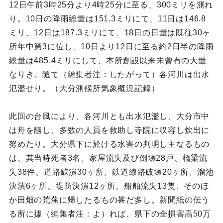
12日午前3時25分より4時25分に至る、300ミリを測れ
り。10日の降雨総量は151.3ミリにて、11日は146.8
ミリ、12日は187.3ミリにて、18日の日量は既往30ヶ
所年中第3に位し、10日より12日に至る約2日半の降雨
総量は485.4ミリにして、本所創設以来未曾有の大量
なりき。隨て（編集者注：したがって）各河川は出水
氾濫せり。（大分測候所気象概況記録）
此回の台風により、各河川とも出水氾濫し、大分市中
は舟を艤し、多数の人員を救助し寺院に収容し炊出に
努めたり。大分県下に於ける水害の判明し主なるもの
は、其当時死者3名、家屋流失及び倒壊28戸、橋梁流
失38件、道路缼潰30ヶ所、鉄道線路破壊20ヶ所、溜池
決潰6ヶ所、堤防決潰12ヶ所、船舶流失13隻、そのほ
か田畑の荒蕪に帰したるもの甚だ多し。新聞紙の伝う
る所に據（編集者注：よ）れば、県下の全損害高50万