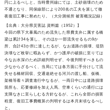
円に上るべしと。当時豊州線にては、土砂崩壊のため
不通となり、同保線部により200名の工夫を派して徹
夜復旧工事に努めたり。（大分測候所 被害概況記録）
【出典：大分県災害誌 資料篇（1952）】
今回の県下大暴風のため流失した県費支弁に属する橋
梁は累計34を算し、そのほか一部流失せるもの9か
所、合計43か所に達したるが、なお道路の損壊、堤防
決壊など枚挙に暇あらず、かつ護岸の破損に至りては
今なお水深のため詳細判明せず、今後判明すべきもの
少なからざるべく、当局にては各方面に手分けして流
失せる橋材回収、交通途絶せる河川の渡し船、仮橋、
架橋等着々調査進行中なるが、一両日中には道路損壊
箇所も、応要修繕を加え人馬、空車くらいの通行には
支障なきに至らしむる方針なるが、これら全部の損害
程度、復旧工事費概算の判明するは本月末頃なるべし
と。