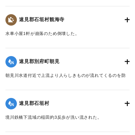
着手しているが今日明日中の開通の見込みはない。
【出典：大分新聞 大正7年7月14日4面（13日夕刊）】
速見郡石垣村観海寺
｜固有コード:
002680151
水車小屋1軒が崩落のため倒壊した。
【出典：大分新聞 大正7年7月14日4面（13日夕刊）】
｜固有コード:
002680143
速見郡別府町朝見
朝見川水道付近で上流より人らしきものが流れてくるのを防
止作業中の男性が発見、濁流に身を挺して救助し、朝見病院
へ担ぎ込んだ。救助されたのは9歳の女の子で川筋を通行中に
誤って川に転落したものと判明し、親に引き渡された。この
速見郡石垣村
ほか、朝見筋では七島田が約2畝歩洗い流された。
【出典：大分新聞 大正7年7月14日4面（13日夕刊）】
境川鉄橋下流域の稲田約3反歩が洗い流された。
【出典：大分新聞 大正7年7月14日4面（13日夕刊）】
｜固有コード:
002680144