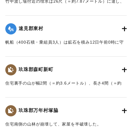
竹中渡し場付近の増水は26尺（＝約7.87メートル）に達し、
竹中の人家は床上5尺（＝約1.5メートル）くらい浸水し、厩
｜固有コード:
002680179
舎・物置など流失した。なお、竹中中判田堀割10坪、竹中駅
付近で数十坪崩壊し交通途絶した。
速見郡東村
【出典：大分新聞 大正7年7月14日7面（13日夕刊）】
帆船（400石積・乗組員3人）は鉱石を積み12日午前0時に守
｜固有コード:
002680180
江港を出港、佐賀関港に向けて航行中、東村の沖合で難船沈
没しているところを同地の漁民に救助された。船価2500円の
損害、鉱石の価格は不明。
玖珠郡森町新町
【出典：大分新聞 大正7年7月14日7面（13日夕刊）】
住宅裏手の山が幅2間（＝約3.6メートル）、長さ4間（＝約
｜固有コード:
002680181
7.2メートル）崩壊し、2軒の家屋を押しつぶした。
【出典：大分新聞 大正7年7月14日7面（13日夕刊）】
玖珠郡万年村塚脇
｜固有コード:
002680182
住宅南側の山林が崩壊して、家屋を半破壊した。