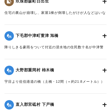
玖珠郡森町日出生
｜固有コード:
002680206
住宅の裏山が崩壊し、家屋1棟が倒壊したがけが人などはいな
かった。
【出典：大分新聞 大正7年7月16日7面（15日夕刊）】
下毛郡中津町萱津 旭橋
｜固有コード:
002680198
降りしきる豪雨をついて付近の浸水地の住民数十名が中津警
察署に殺到、旭橋の上の家屋の撤去を迫った。萱津付近の浸
水は明治26年の水害に比べても割合が大きく、浸水家屋が
200戸に及んでいるのは要するに排水地である橋の上に不自然
大野郡重岡村 柿木橋
な住宅を建築する許可を当局が出したためとして、その不当
命令をただし、被害を予防するために行政訴訟を提起しよう
宇目より佐伯港道の橋（土橋・12間（＝約21.8メートル））
と13日以来、住民の間で協議が進められてきたが、費用など
が流失した。
の問題で泣き寝入りの状態になっている。また町当局もこの
【出典：大分新聞 大正7年7月17日朝刊2面】
問題に対して冷然であることも遺憾であるとある被害住民は
憤慨している。
直入郡宮砥村 下戸橋
｜固有コード:
002680200