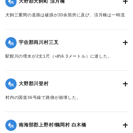
大野郡犬飼町 涼月橋
犬飼三重間の道路は破損が20余箇所に及び、涼月橋は一時流
失の危険があったが免れたものの、左岸の橋台が破損した。
【出典：大分新聞 大正7年7月14日7面（13日夕刊）】
宇佐郡両川村三叉
｜固有コード:
002680174
駅館川の増水が2丈1尺（=約6.3メートル）に達した。
【出典：大分新聞 大正7年7月14日7面（13日夕刊）】
｜固有コード:
002680166
大野郡川登村
村内の国道36号線で路側が崩壊した。
【出典：大分新聞 大正7年7月14日7面（13日夕刊）】
｜固有コード:
002680167
南海部郡上野村/鶴岡村 白木橋