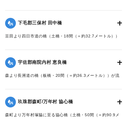
た。
【出典：大分新聞 大正7年7月14日7面（13日夕刊）】
下毛郡三保村 田中橋
｜固有コード:
002680163
豆田より四日市道の橋（土橋・18間（＝約32.7メートル））
が墜落した。
【出典：大分新聞 大正7年7月14日7面（13日夕刊）】
宇佐郡南院内村 恵良橋
｜固有コード:
002680164
森より長洲道の橋（板橋・20間（＝約36.3メートル））が流
失した。
【出典：大分新聞 大正7年7月14日7面（13日夕刊）】
玖珠郡森町/万年村 協心橋
｜固有コード:
002680165
森町より万年村塚脇に至る協心橋（土橋・50間（＝約90.9メ
ートル））の約25間（＝約45.4メートル）が崩壊した。玖珠