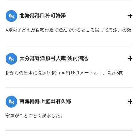
｜固有コード:
002680189
北海部郡臼杵町海添
4歳の子どもが自宅付近で遊んでいるところ誤って海添川の激
流に墜落。浮沈しつつ3丁（＝約320メートル）あまり流され
ているところを付近の住民が発見、救助し応急手当を加えた
結果、ようやく蘇生し命に別条はなかった。
大分郡野津原村入蔵 浅内溜池
【出典：大分新聞 大正7年7月16日4面（15日夕刊）】
折からの出水に長さ10間（＝約18.1メートル）、高さ5間
｜固有コード:
002680190
（＝約9.09メートル）が決壊し、そのため逆巻く過水は同地
灌漑田50町歩中、1町歩を流失させ、数町歩に土砂を氾濫させ
た。損害額は約3万円の見込み。
南海部郡上堅田村久部
今回の決壊で溜池は貯水量が約3分の1になり、今後の灌漑
家屋がことごとく浸水した。
上、不足になるということで、溜池に関わる耕作者が会合し
【出典：大分新聞 大正7年7月16日7面（15日夕刊）】
善後策を競技しているがいまだ結論は出ていない。
【出典：大分新聞 大正7年7月16日4面(15日夕刊)/16日7面