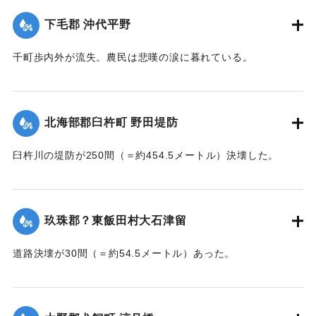
【出典：大分新聞 大正7年7月14日7面（13日夕刊）】
下毛郡 沖代平野
｜固有コード:
002680177
千町歩内外が流失。農民は悲嘆の涙に暮れている。
【出典：大分新聞 大正7年7月14日7面（13日夕刊）】
｜固有コード:
002680178
北海部郡臼杵町 野田堤防
臼杵川の堤防が250間（＝約454.5メートル）決壊した。
【出典：大分新聞 大正7年7月14日7面（13日夕刊）】
｜固有コード:
002680170
玖珠郡？東飯田村大石津留
道路決壊が30間（＝約54.5メートル）あった。
【出典：大分新聞 大正7年7月14日7面（13日夕刊）】
｜固有コード:
002680173