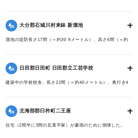
んでいた和船、第二大見丸が暴風雨のため難破。それを奈狩
江村の漁業組合の2人が発見し、消防組と協力、現場へ決死者
7人選抜し現場へ急行させ、辛うじて救助した。
大分郡石城川村来鉢 新溜池
【出典：大分新聞 大正7年7月16日7面（15日夕刊）】
溜池の堤防長さ17間（＝約30.9メートル）、高さ6間（＝約
｜固有コード:
002680195
10.9メートル）が決壊し、水田6反歩が流失、荒廃した。損害
額は2000円の見込み。
【出典：大分新聞 大正7年7月16日7面（15日夕刊）】
日田郡日田町 日田郡立工芸学校
｜固有コード:
002680196
建築中の学校校舎、長さ22間（＝約40メートル）、奥行き4
間半（＝約8.18メートル）の1棟が暴風雨のため倒壊した。同
校舎は6分方しか竣成しておらず、損害は軽微だった。
【出典：大分新聞 大正7年7月16日7面（15日夕刊）】
北海部郡臼杵町二王座
｜固有コード:
002680197
住宅（2間半に3間の瓦葺平家）が豪雨のために倒壊した。
【出典：大分新聞 大正7年7月16日4面（15日夕刊）】