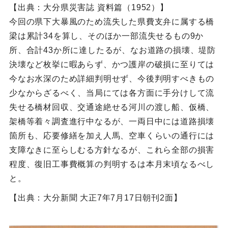
【出典：大分県災害誌 資料篇（1952）】
今回の県下大暴風のため流失した県費支弁に属する橋
梁は累計34を算し、そのほか一部流失せるもの9か
所、合計43か所に達したるが、なお道路の損壊、堤防
決壊など枚挙に暇あらず、かつ護岸の破損に至りては
今なお水深のため詳細判明せず、今後判明すべきもの
少なからざるべく、当局にては各方面に手分けして流
失せる橋材回収、交通途絶せる河川の渡し船、仮橋、
架橋等着々調査進行中なるが、一両日中には道路損壊
箇所も、応要修繕を加え人馬、空車くらいの通行には
支障なきに至らしむる方針なるが、これら全部の損害
程度、復旧工事費概算の判明するは本月末頃なるべし
と。
【出典：大分新聞 大正7年7月17日朝刊2面】