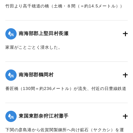
【出典：大分新聞 大正7年7月16日7面（15日夕刊）】
竹田より高千穂道の橋（土橋・８間（＝約14.5メートル））
が流失した。
｜固有コード:
002680199
【出典：大分新聞 大正7年7月17日朝刊2面】
南海部郡上堅田村長瀬
｜固有コード:
002680201
家屋がことごとく浸水した。
【出典：大分新聞 大正7年7月16日7面（15日夕刊）】
｜固有コード:
002680193
南海部郡鶴岡村
番匠橋（130間＝約236メートル）が流失、付近の日豊線鉄道
工事も甚だしく水害を受けた。
【出典：大分新聞 大正7年7月16日7面（15日夕刊）】
東国東郡奈狩江村灘手
｜固有コード:
002680194
下関の彦島港から佐賀関製錬所へ向け鉱石（ヤクカシ）を運