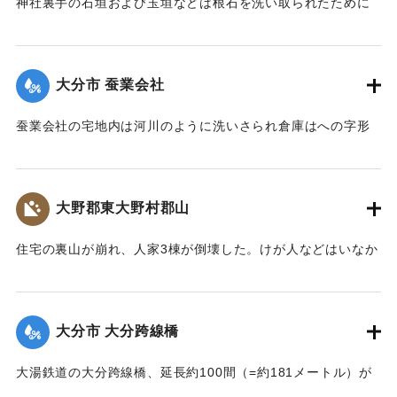
神社裏手の石垣および玉垣などは根石を洗い取られたために
全部崩壊し、神殿の一部地盤にも破損が生じた。
【出典：大分新聞 大正7年7月14日4面（13日夕刊）】
大分市 蚕業会社
｜固有コード:
002680148
蚕業会社の宅地内は河川のように洗いさられ倉庫はへの字形
に傾き、事務室の地盤は洗い流され、家屋は危険な状態にな
っている。
【出典：大分新聞 大正7年7月14日4面（13日夕刊）】
大野郡東大野村郡山
｜固有コード:
002680149
住宅の裏山が崩れ、人家3棟が倒壊した。けが人などはいなか
った。
【出典：大分新聞 大正7年7月14日4面（13日夕刊）】
大分市 大分跨線橋
｜固有コード:
002680150
大湯鉄道の大分跨線橋、延長約100間（=約181メートル）が
崩壊したため、12日より全列車の運転を中止し、復旧工事に