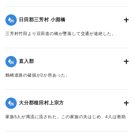
【出典：大分新聞 大正7年7月14日7面（13日夕刊）】
｜固有コード:
002680183
日田郡三芳村 小淵橋
三芳村竹田より豆田道の橋が墜落して交通が途絶した。
【出典：大分新聞 大正7年7月14日7面（13日夕刊）】
｜固有コード:
002680175
直入郡
鶴崎道路の破損が2か所あった。
【出典：大分新聞 大正7年7月14日7面（13日夕刊）】
｜固有コード:
002680176
大分郡稙田村上宗方
家族5人が濁流に流された。この家族の夫はじめ、4人は救助
されたが30代の妻は、この日の午後、瀧尾村羽田の裏道で死
体で発見された。