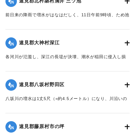
速見郡北杵築村溝井 三ツ池
13日正午になっても発見されていない。
【出典：大分新聞 大正7年7月14日4面（13日夕刊）】
前日来の降雨で増水がはなはだしく、11日午前9時頃、ため池
の堤防中央より決壊したために植付田1町5反あまりを押し流
｜固有コード:
002680138
し多額の損害が出た。区民総出で警戒したためそのほか2つの
ため池は無事だった。
速見郡大神村深江
【出典：大分新聞 大正7年7月14日4面（13日夕刊）】
各河川が氾濫し、深江の長堤が決壊、潮水が稲田に侵入し損
｜固有コード:
002680139
害が非常に大きく、村民数百名が駆けつけ応急工事を行って
いる。また浸水家屋が多数あり、光景は惨憺たるものがあ
る。また西浦川の石橋は墜落したところがあり、目下手当を
速見郡八坂村野田区
行っている。
【出典：大分新聞 大正7年7月14日4面（13日夕刊）】
八坂川の増水は1丈5尺（=約4.5メートル）になり、川沿いの
被害は少なくない模様で、野田区では目下工事中の養水溜池
｜固有コード:
002680140
の堤防が崩壊しつつあり、区民総出で防水中である。
【出典：大分新聞 大正7年7月14日4面（13日夕刊）】
速見郡藤原村市の坪