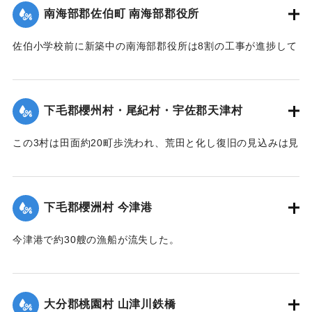
｜固有コード:
002680192
南海部郡佐伯町 南海部郡役所
（15日夕刊）】
佐伯小学校前に新築中の南海部郡役所は8割の工事が進捗して
｜固有コード:
002680191
いたが、12日未明轟然たる音響とともに倒壊し、木材、瓦の
破損が甚だしく、そのほか町内瓦壁などの剥脱崩壊したもの
が少なくなく、消防組を出して警戒につとめている。
下毛郡櫻州村・尾紀村・宇佐郡天津村
【出典：大分新聞 大正7年7月16日4面（15日夕刊）】
この3村は田面約20町歩洗われ、荒田と化し復旧の見込みは見
｜固有コード:
002680184
当がつかず、また半荒田となったところも約20町歩あった。
【出典：大分新聞 大正7年7月16日4面（15日夕刊）】
下毛郡櫻洲村 今津港
｜固有コード:
002680185
今津港で約30艘の漁船が流失した。
【出典：大分新聞 大正7年7月16日4面（15日夕刊）】
｜固有コード:
002680186
大分郡桃園村 山津川鉄橋