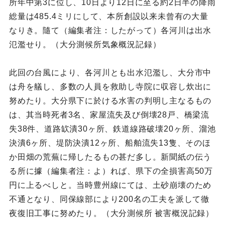
所年中第3に位し、10日より12日に至る約2日半の降雨
総量は485.4ミリにして、本所創設以来未曾有の大量
なりき。隨て（編集者注：したがって）各河川は出水
氾濫せり。（大分測候所気象概況記録）
此回の台風により、各河川とも出水氾濫し、大分市中
は舟を艤し、多数の人員を救助し寺院に収容し炊出に
努めたり。大分県下に於ける水害の判明し主なるもの
は、其当時死者3名、家屋流失及び倒壊28戸、橋梁流
失38件、道路缼潰30ヶ所、鉄道線路破壊20ヶ所、溜池
決潰6ヶ所、堤防決潰12ヶ所、船舶流失13隻、そのほ
か田畑の荒蕪に帰したるもの甚だ多し。新聞紙の伝う
る所に據（編集者注：よ）れば、県下の全損害高50万
円に上るべしと。当時豊州線にては、土砂崩壊のため
不通となり、同保線部により200名の工夫を派して徹
夜復旧工事に努めたり。（大分測候所 被害概況記録）