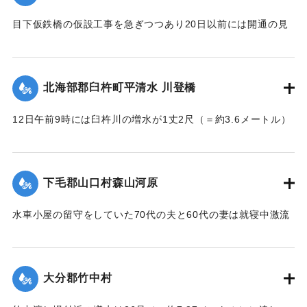
目下仮鉄橋の仮設工事を急ぎつつあり20日以前には開通の見
込み。それまでは山津川を徒歩連絡することで16日の一番列
車より全線運転を決定、徒歩区間は20鎖4町（＝約838.6メー
トル）で、山津川の両岸より各100尺（＝約30.3メートル）
北海部郡臼杵町平清水 川登橋
のはしごで昇降の便に備え、手荷物、小荷物、新聞雑誌その
ほか客車内に持ち込みうる荷持以外の積み込みの貨物は復旧
12日午前9時には臼杵川の増水が1丈2尺（＝約3.6メートル）
まで中止することとし、徒歩連絡のためこの両岸において停
に達し、橋の付近の家屋は全部浸水し、床上3-4尺（＝約90-
車する時間は約40分間の予定である。なお川岸に仮事務所を
120センチ）に達したため、臼杵署では首藤署長以下、全署員
作り、助役以下駅夫および運転事務所員が駐在し、電灯電話
が出動し、棟が浸かる程の激流を冒して危険区域の家族全部
をはじめ必要な設備をなしている。徒歩は極平易にして手荷
下毛郡山口村森山河原
を救助し、付近の山村材木店に収容した。
物は1個5銭で赤帽に託すことができる。
【出典：大分新聞 大正7年7月16日4面（15日夕刊）】
水車小屋の留守をしていた70代の夫と60代の妻は就寝中激流
【出典：大分新聞 大正7年7月16日4面（15日夕刊）】
のため水車ごと押し流され溺死した。この夫婦の40代の息子
｜固有コード:
002680188
も両親の身の上を心配し見回りに出たが、同じく押し流され
｜固有コード:
002680187
たが、その後、三保村善隆寺前で川岸に這い上がり一命をと
大分郡竹中村
りとめた。
【出典：大分新聞 大正7年7月14日7面（13日夕刊）】