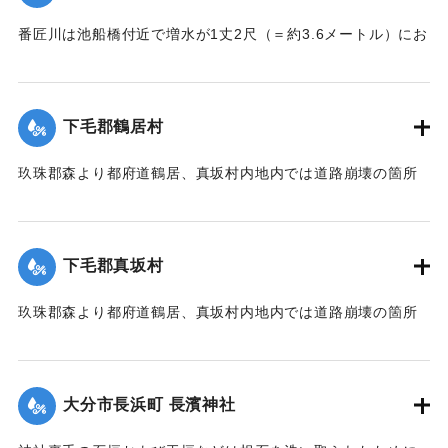
番匠川は池船橋付近で増水が1丈2尺（＝約3.6メートル）にお
よび隣村の家屋や田畑に水の侵入が多く、人畜の死傷は不明
である。
濁流は平地の全部を洗い、市街は約3尺（＝約90センチ）の浸
下毛郡鶴居村
水があったが、正午より水勢がやや減じ、池船橋はかろうじ
て流失を免れた。田畑農作物の被害は甚だしく、電信電話不
玖珠郡森より都府道鶴居、真坂村内地内では道路崩壊の箇所
通、郵便物は局内および佐伯駅に停滞し、汽車線路破壊のた
が多く、車馬の交通が途絶している。
め発着は1日1回ないし2回のみになっている。
【出典：大分新聞 大正7年7月14日7面（13日夕刊）】
【出典：大分新聞 大正7年7月14日7面（13日夕刊）/大正7年
下毛郡真坂村
7月16日朝刊4面】
｜固有コード:
002680155
玖珠郡森より都府道鶴居、真坂村内地内では道路崩壊の箇所
｜固有コード:
002680154
が多く、車馬の交通が途絶している。
【出典：大分新聞 大正7年7月14日7面（13日夕刊）】
大分市長浜町 長濱神社
｜固有コード:
002680156