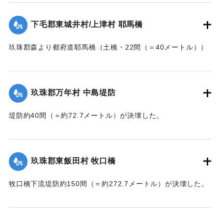
郡内では堤防の破損箇所が多い。
下毛郡東城井村/上津村 耶馬橋
当初は渡し船で交通の便を図っていたが、一両日に仮橋の工
事に着手する。
玖珠郡森より都府道耶馬橋（土橋・22間（＝40メートル））
【出典：大分新聞 大正7年7月14日7面（13日夕刊）/17日朝
が流失した。
刊2面】
【出典：大分新聞 大正7年7月14日7面（13日夕刊）】
玖珠郡万年村 中島堤防
｜固有コード:
002680157
｜固有コード:
002680158
堤防約40間（＝約72.7メートル）が決壊した。
【出典：大分新聞 大正7年7月14日7面（13日夕刊）】
｜固有コード:
002680159
玖珠郡東飯田村 牧口橋
牧口橋下流堤防約150間（＝約272.7メートル）が決壊した。
【出典：大分新聞 大正7年7月14日7面（13日夕刊）】