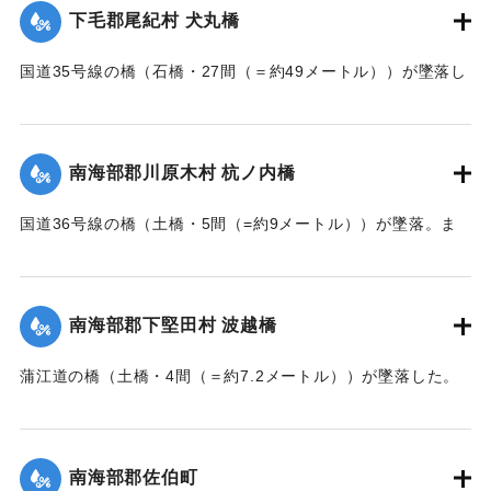
｜固有コード:
002680160
下毛郡尾紀村 犬丸橋
国道35号線の橋（石橋・27間（＝約49メートル））が墜落し
た。
【出典：大分新聞 大正7年7月14日7面（13日夕刊）】
南海部郡川原木村 杭ノ内橋
｜固有コード:
002680161
国道36号線の橋（土橋・5間（=約9メートル））が墜落。ま
た村内の道路は30間（=約54メートル）が破損し、交通途絶
になった。
【出典：大分新聞 大正7年7月14日7面（13日夕刊）】
南海部郡下堅田村 波越橋
｜固有コード:
002680152
蒲江道の橋（土橋・4間（＝約7.2メートル））が墜落した。
【出典：大分新聞 大正7年7月14日7面（13日夕刊）】
｜固有コード:
002680153
南海部郡佐伯町