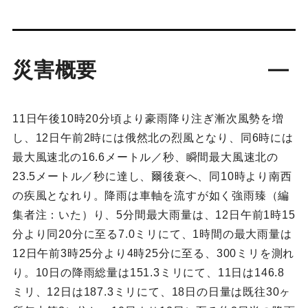
災害概要
11日午後10時20分頃より豪雨降り注ぎ漸次風勢を増
し、12日午前2時には俄然北の烈風となり、同6時には
最大風速北の16.6メートル／秒、瞬間最大風速北の
23.5メートル／秒に達し、爾後衰へ、同10時より南西
の疾風となれり。降雨は車軸を流すが如く強雨臻（編
集者注：いた）り、5分間最大雨量は、12日午前1時15
分より同20分に至る7.0ミリにて、1時間の最大雨量は
12日午前3時25分より4時25分に至る、300ミリを測れ
り。10日の降雨総量は151.3ミリにて、11日は146.8
ミリ、12日は187.3ミリにて、18日の日量は既往30ヶ