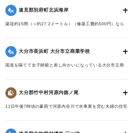
｜固有コード:
002680145
速見郡別府町北浜海岸
築堤約15間（＝約27.2メートル）（修築工費約500円）なら
びに道路が各所で多少の損壊、海水浴場の建物2棟、砂湯の建
物1棟が波に洗われたくらいで大きな被害はなかった。海岸道
路に打ち上げられたゴミや木片などは別府町役場より片付け
大分市長浜町 大分市立商業学校
られている。
【出典：大分新聞 大正7年7月14日4面（13日夕刊）】
国道を隔てて女子師範と差し向かいになっている大分市立商
業学校の敷地は今回の出水での被害はなかったが、国道から
｜固有コード:
002680146
敷地に至る6,7間（=約10.9～12.7メートル）の道路は全部流
失し、付近の国道の一部も大損害を生じた。
大分郡竹中村河原内徳ノ尾
【出典：大分新聞 大正7年7月14日4面（13日夕刊）】
11日午後7時頃の豪雨で河原内谷川で水車業を営む夫婦の住宅
｜固有コード:
002680147
付近の崖の地盤が緩み、12日午前8時に突然崩壊、家屋もろと
も押し流された。夫の50代の男性は同日午後11時に同村畑の
森字河原で遺体となり発見された。妻の40代の女性の遺体は