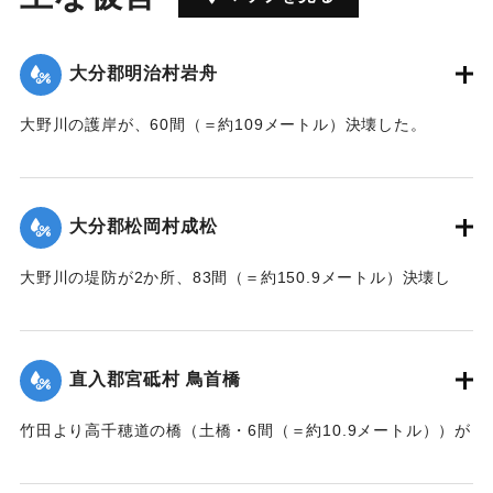
大分郡明治村岩舟
大野川の護岸が、60間（＝約109メートル）決壊した。
【出典：大分新聞 大正7年7月17日3面（16日夕刊）】
｜固有コード:
002680207
大分郡松岡村成松
大野川の堤防が2か所、83間（＝約150.9メートル）決壊し
た。
【出典：大分新聞 大正7年7月17日3面（16日夕刊）】
直入郡宮砥村 鳥首橋
｜固有コード:
002680208
竹田より高千穂道の橋（土橋・6間（＝約10.9メートル））が
流失した。