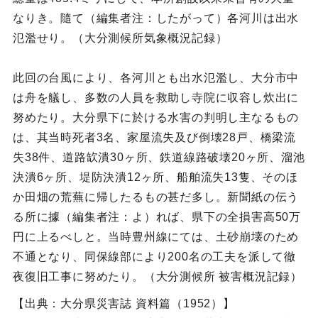
なりき。隨て（編集者注：したがって）各河川は出水
氾濫せり。（大分測候所気象概況記録）
此回の台風により、各河川とも出水氾濫し、大分市中
は舟を艤し、多数の人員を救助し寺院に収容し炊出に
努めたり。大分県下に於ける水害の判明し主なるもの
は、其当時死者3名、家屋流失及び倒壊28戸、橋梁流
失38件、道路缼潰30ヶ所、鉄道線路破壊20ヶ所、溜池
決潰6ヶ所、堤防決潰12ヶ所、船舶流失13隻、そのほ
か田畑の荒蕪に帰したるもの甚だ多し。新聞紙の伝う
る所に據（編集者注：よ）れば、県下の全損害高50万
円に上るべしと。当時豊州線にては、土砂崩壊のため
不通となり、同保線部により200名の工夫を派して徹
夜復旧工事に努めたり。（大分測候所 被害概況記録）
【出典：大分県災害誌 資料篇（1952）】