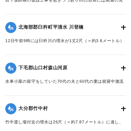
込み。それまでは山津川を徒歩連絡することで16日の一番列
車より全線運転を決定、徒歩区間は20鎖4町（＝約838.6メー
トル）で、山津川の両岸より各100尺（＝約30.3メートル）
北海部郡臼杵町平清水 川登橋
のはしごで昇降の便に備え、手荷物、小荷物、新聞雑誌その
ほか客車内に持ち込みうる荷持以外の積み込みの貨物は復旧
12日午前9時には臼杵川の増水が1丈2尺（＝約3.6メートル）
まで中止することとし、徒歩連絡のためこの両岸において停
に達し、橋の付近の家屋は全部浸水し、床上3-4尺（＝約90-
車する時間は約40分間の予定である。なお川岸に仮事務所を
120センチ）に達したため、臼杵署では首藤署長以下、全署員
作り、助役以下駅夫および運転事務所員が駐在し、電灯電話
が出動し、棟が浸かる程の激流を冒して危険区域の家族全部
をはじめ必要な設備をなしている。徒歩は極平易にして手荷
下毛郡山口村森山河原
を救助し、付近の山村材木店に収容した。
物は1個5銭で赤帽に託すことができる。
【出典：大分新聞 大正7年7月16日4面（15日夕刊）】
水車小屋の留守をしていた70代の夫と60代の妻は就寝中激流
【出典：大分新聞 大正7年7月16日4面（15日夕刊）】
のため水車ごと押し流され溺死した。この夫婦の40代の息子
｜固有コード:
002680188
も両親の身の上を心配し見回りに出たが、同じく押し流され
｜固有コード:
002680187
たが、その後、三保村善隆寺前で川岸に這い上がり一命をと
大分郡竹中村
りとめた。
【出典：大分新聞 大正7年7月14日7面（13日夕刊）】
竹中渡し場付近の増水は26尺（＝約7.87メートル）に達し、
竹中の人家は床上5尺（＝約1.5メートル）くらい浸水し、厩