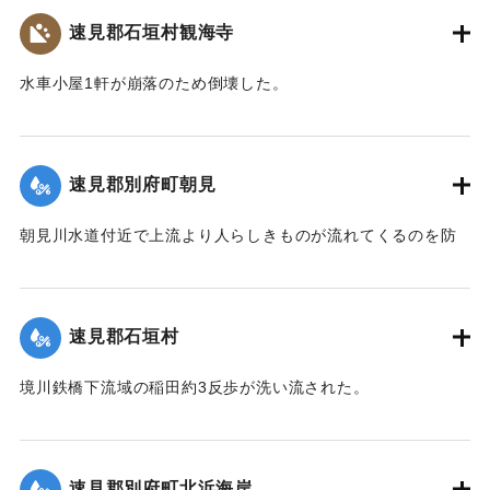
【出典：大分新聞 大正7年7月14日4面（13日夕刊）】
速見郡石垣村観海寺
｜固有コード:
002680151
水車小屋1軒が崩落のため倒壊した。
【出典：大分新聞 大正7年7月14日4面（13日夕刊）】
｜固有コード:
002680143
速見郡別府町朝見
朝見川水道付近で上流より人らしきものが流れてくるのを防
止作業中の男性が発見、濁流に身を挺して救助し、朝見病院
へ担ぎ込んだ。救助されたのは9歳の女の子で川筋を通行中に
誤って川に転落したものと判明し、親に引き渡された。この
速見郡石垣村
ほか、朝見筋では七島田が約2畝歩洗い流された。
【出典：大分新聞 大正7年7月14日4面（13日夕刊）】
境川鉄橋下流域の稲田約3反歩が洗い流された。
【出典：大分新聞 大正7年7月14日4面（13日夕刊）】
｜固有コード:
002680144
｜固有コード:
002680145
速見郡別府町北浜海岸