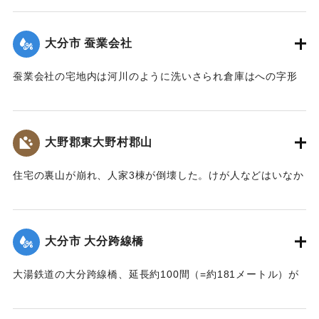
【出典：大分新聞 大正7年7月14日4面（13日夕刊）】
大分市 蚕業会社
｜固有コード:
002680148
蚕業会社の宅地内は河川のように洗いさられ倉庫はへの字形
に傾き、事務室の地盤は洗い流され、家屋は危険な状態にな
っている。
【出典：大分新聞 大正7年7月14日4面（13日夕刊）】
大野郡東大野村郡山
｜固有コード:
002680149
住宅の裏山が崩れ、人家3棟が倒壊した。けが人などはいなか
った。
【出典：大分新聞 大正7年7月14日4面（13日夕刊）】
大分市 大分跨線橋
｜固有コード:
002680150
大湯鉄道の大分跨線橋、延長約100間（=約181メートル）が
崩壊したため、12日より全列車の運転を中止し、復旧工事に
着手しているが今日明日中の開通の見込みはない。