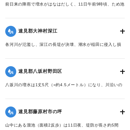
【出典：大分新聞 大正7年7月14日4面（13日夕刊）】
前日来の降雨で増水がはなはだしく、11日午前9時頃、ため池
の堤防中央より決壊したために植付田1町5反あまりを押し流
｜固有コード:
002680138
し多額の損害が出た。区民総出で警戒したためそのほか2つの
ため池は無事だった。
速見郡大神村深江
【出典：大分新聞 大正7年7月14日4面（13日夕刊）】
各河川が氾濫し、深江の長堤が決壊、潮水が稲田に侵入し損
｜固有コード:
002680139
害が非常に大きく、村民数百名が駆けつけ応急工事を行って
いる。また浸水家屋が多数あり、光景は惨憺たるものがあ
る。また西浦川の石橋は墜落したところがあり、目下手当を
速見郡八坂村野田区
行っている。
【出典：大分新聞 大正7年7月14日4面（13日夕刊）】
八坂川の増水は1丈5尺（=約4.5メートル）になり、川沿いの
被害は少なくない模様で、野田区では目下工事中の養水溜池
｜固有コード:
002680140
の堤防が崩壊しつつあり、区民総出で防水中である。
【出典：大分新聞 大正7年7月14日4面（13日夕刊）】
速見郡藤原村市の坪
｜固有コード:
002680141
山中にある溜池（面積2反歩）は11日夜、堤防が長さ約5間