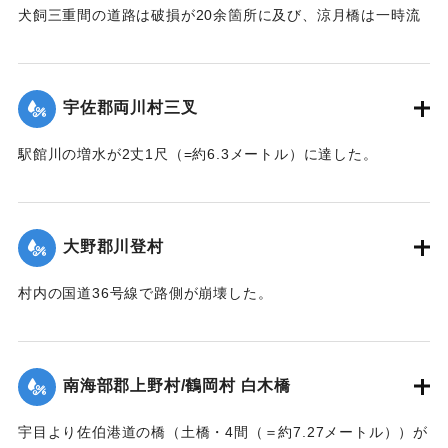
犬飼三重間の道路は破損が20余箇所に及び、涼月橋は一時流
失の危険があったが免れたものの、左岸の橋台が破損した。
【出典：大分新聞 大正7年7月14日7面（13日夕刊）】
宇佐郡両川村三叉
｜固有コード:
002680174
駅館川の増水が2丈1尺（=約6.3メートル）に達した。
【出典：大分新聞 大正7年7月14日7面（13日夕刊）】
｜固有コード:
002680166
大野郡川登村
村内の国道36号線で路側が崩壊した。
【出典：大分新聞 大正7年7月14日7面（13日夕刊）】
｜固有コード:
002680167
南海部郡上野村/鶴岡村 白木橋
宇目より佐伯港道の橋（土橋・4間（＝約7.27メートル））が