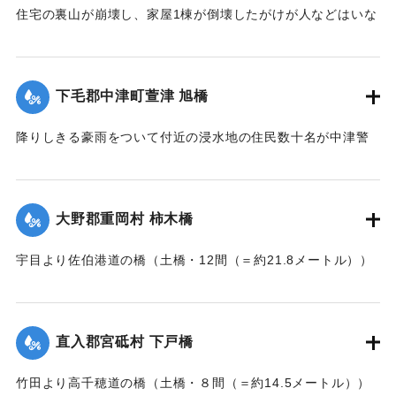
住宅の裏山が崩壊し、家屋1棟が倒壊したがけが人などはいな
かった。
【出典：大分新聞 大正7年7月16日7面（15日夕刊）】
下毛郡中津町萱津 旭橋
｜固有コード:
002680198
降りしきる豪雨をついて付近の浸水地の住民数十名が中津警
察署に殺到、旭橋の上の家屋の撤去を迫った。萱津付近の浸
水は明治26年の水害に比べても割合が大きく、浸水家屋が
200戸に及んでいるのは要するに排水地である橋の上に不自然
大野郡重岡村 柿木橋
な住宅を建築する許可を当局が出したためとして、その不当
命令をただし、被害を予防するために行政訴訟を提起しよう
宇目より佐伯港道の橋（土橋・12間（＝約21.8メートル））
と13日以来、住民の間で協議が進められてきたが、費用など
が流失した。
の問題で泣き寝入りの状態になっている。また町当局もこの
【出典：大分新聞 大正7年7月17日朝刊2面】
問題に対して冷然であることも遺憾であるとある被害住民は
憤慨している。
直入郡宮砥村 下戸橋
｜固有コード:
002680200
【出典：大分新聞 大正7年7月16日7面（15日夕刊）】
竹田より高千穂道の橋（土橋・８間（＝約14.5メートル））