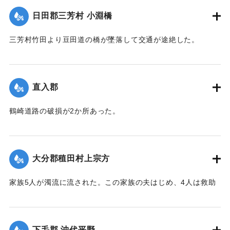
｜固有コード:
002680183
日田郡三芳村 小淵橋
三芳村竹田より豆田道の橋が墜落して交通が途絶した。
【出典：大分新聞 大正7年7月14日7面（13日夕刊）】
｜固有コード:
002680175
直入郡
鶴崎道路の破損が2か所あった。
【出典：大分新聞 大正7年7月14日7面（13日夕刊）】
｜固有コード:
002680176
大分郡稙田村上宗方
家族5人が濁流に流された。この家族の夫はじめ、4人は救助
されたが30代の妻は、この日の午後、瀧尾村羽田の裏道で死
体で発見された。
【出典：大分新聞 大正7年7月14日7面（13日夕刊）】
下毛郡 沖代平野