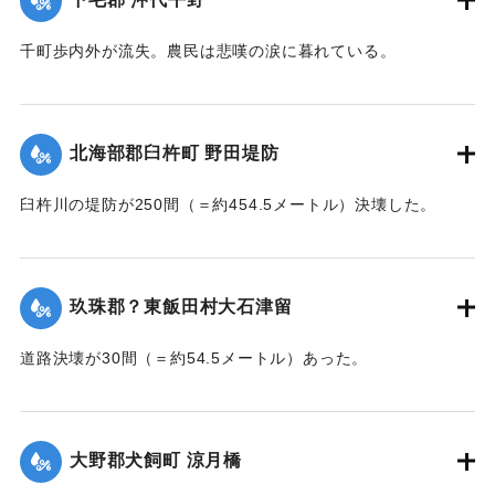
｜固有コード:
002680177
千町歩内外が流失。農民は悲嘆の涙に暮れている。
【出典：大分新聞 大正7年7月14日7面（13日夕刊）】
｜固有コード:
002680178
北海部郡臼杵町 野田堤防
臼杵川の堤防が250間（＝約454.5メートル）決壊した。
【出典：大分新聞 大正7年7月14日7面（13日夕刊）】
｜固有コード:
002680170
玖珠郡？東飯田村大石津留
道路決壊が30間（＝約54.5メートル）あった。
【出典：大分新聞 大正7年7月14日7面（13日夕刊）】
｜固有コード:
002680173
大野郡犬飼町 涼月橋