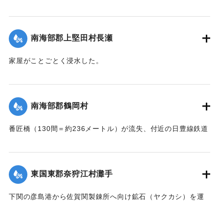
が流失した。
｜固有コード:
002680199
【出典：大分新聞 大正7年7月17日朝刊2面】
南海部郡上堅田村長瀬
｜固有コード:
002680201
家屋がことごとく浸水した。
【出典：大分新聞 大正7年7月16日7面（15日夕刊）】
｜固有コード:
002680193
南海部郡鶴岡村
番匠橋（130間＝約236メートル）が流失、付近の日豊線鉄道
工事も甚だしく水害を受けた。
【出典：大分新聞 大正7年7月16日7面（15日夕刊）】
東国東郡奈狩江村灘手
｜固有コード:
002680194
下関の彦島港から佐賀関製錬所へ向け鉱石（ヤクカシ）を運
んでいた和船、第二大見丸が暴風雨のため難破。それを奈狩