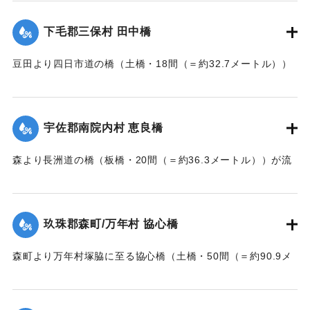
【出典：大分新聞 大正7年7月14日7面（13日夕刊）】
下毛郡三保村 田中橋
｜固有コード:
002680163
豆田より四日市道の橋（土橋・18間（＝約32.7メートル））
が墜落した。
【出典：大分新聞 大正7年7月14日7面（13日夕刊）】
宇佐郡南院内村 恵良橋
｜固有コード:
002680164
森より長洲道の橋（板橋・20間（＝約36.3メートル））が流
失した。
【出典：大分新聞 大正7年7月14日7面（13日夕刊）】
玖珠郡森町/万年村 協心橋
｜固有コード:
002680165
森町より万年村塚脇に至る協心橋（土橋・50間（＝約90.9メ
ートル））の約25間（＝約45.4メートル）が崩壊した。玖珠
郡内では堤防の破損箇所が多い。