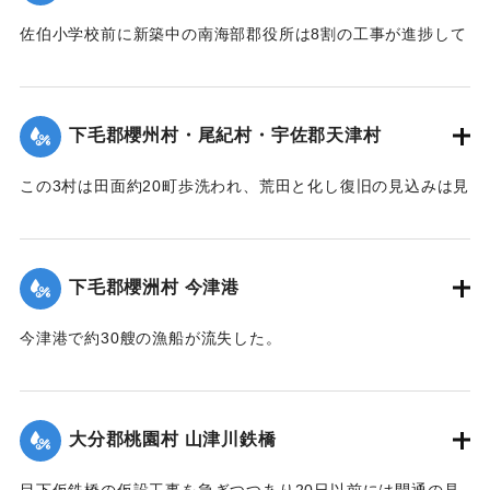
佐伯小学校前に新築中の南海部郡役所は8割の工事が進捗して
｜固有コード:
002680191
いたが、12日未明轟然たる音響とともに倒壊し、木材、瓦の
破損が甚だしく、そのほか町内瓦壁などの剥脱崩壊したもの
が少なくなく、消防組を出して警戒につとめている。
下毛郡櫻州村・尾紀村・宇佐郡天津村
【出典：大分新聞 大正7年7月16日4面（15日夕刊）】
この3村は田面約20町歩洗われ、荒田と化し復旧の見込みは見
｜固有コード:
002680184
当がつかず、また半荒田となったところも約20町歩あった。
【出典：大分新聞 大正7年7月16日4面（15日夕刊）】
下毛郡櫻洲村 今津港
｜固有コード:
002680185
今津港で約30艘の漁船が流失した。
【出典：大分新聞 大正7年7月16日4面（15日夕刊）】
｜固有コード:
002680186
大分郡桃園村 山津川鉄橋
目下仮鉄橋の仮設工事を急ぎつつあり20日以前には開通の見