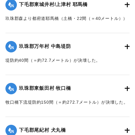
下毛郡東城井村/上津村 耶馬橋
当初は渡し船で交通の便を図っていたが、一両日に仮橋の工
事に着手する。
玖珠郡森より都府道耶馬橋（土橋・22間（＝40メートル））
【出典：大分新聞 大正7年7月14日7面（13日夕刊）/17日朝
が流失した。
刊2面】
【出典：大分新聞 大正7年7月14日7面（13日夕刊）】
玖珠郡万年村 中島堤防
｜固有コード:
002680157
｜固有コード:
002680158
堤防約40間（＝約72.7メートル）が決壊した。
【出典：大分新聞 大正7年7月14日7面（13日夕刊）】
｜固有コード:
002680159
玖珠郡東飯田村 牧口橋
牧口橋下流堤防約150間（＝約272.7メートル）が決壊した。
【出典：大分新聞 大正7年7月14日7面（13日夕刊）】
｜固有コード:
002680160
下毛郡尾紀村 犬丸橋