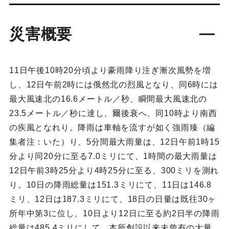
災害概要
11日午後10時20分頃より豪雨降り注ぎ漸次風勢を増
し、12日午前2時には俄然北の烈風となり、同6時には
最大風速北の16.6メートル／秒、瞬間最大風速北の
23.5メートル／秒に達し、爾後衰へ、同10時より南西
の疾風となれり。降雨は車軸を流すが如く強雨臻（編
集者注：いた）り、5分間最大雨量は、12日午前1時15
分より同20分に至る7.0ミリにて、1時間の最大雨量は
12日午前3時25分より4時25分に至る、300ミリを測れ
り。10日の降雨総量は151.3ミリにて、11日は146.8
ミリ、12日は187.3ミリにて、18日の日量は既往30ヶ
所年中第3に位し、10日より12日に至る約2日半の降雨
総量は485.4ミリにして、本所創設以来未曾有の大量