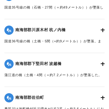
国道35号線の橋（石橋・27間（＝約49メートル））が墜落し
た。
【出典：大分新聞 大正7年7月14日7面（13日夕刊）】
南海部郡川原木村 杭ノ内橋
｜固有コード:
002680161
国道36号線の橋（土橋・5間（=約9メートル））が墜落。ま
た村内の道路は30間（=約54メートル）が破損し、交通途絶
になった。
【出典：大分新聞 大正7年7月14日7面（13日夕刊）】
南海部郡下堅田村 波越橋
｜固有コード:
002680152
蒲江道の橋（土橋・4間（＝約7.2メートル））が墜落した。
【出典：大分新聞 大正7年7月14日7面（13日夕刊）】
｜固有コード:
002680153
南海部郡佐伯町
番匠川は池船橋付近で増水が1丈2尺（＝約3.6メートル）にお