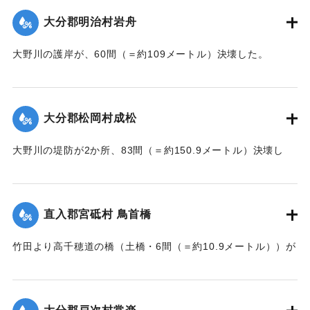
大分郡明治村岩舟
大野川の護岸が、60間（＝約109メートル）決壊した。
【出典：大分新聞 大正7年7月17日3面（16日夕刊）】
｜固有コード:
002680207
大分郡松岡村成松
大野川の堤防が2か所、83間（＝約150.9メートル）決壊し
た。
【出典：大分新聞 大正7年7月17日3面（16日夕刊）】
直入郡宮砥村 鳥首橋
｜固有コード:
002680208
竹田より高千穂道の橋（土橋・6間（＝約10.9メートル））が
流失した。
【出典：大分新聞 大正7年7月17日朝刊2面】