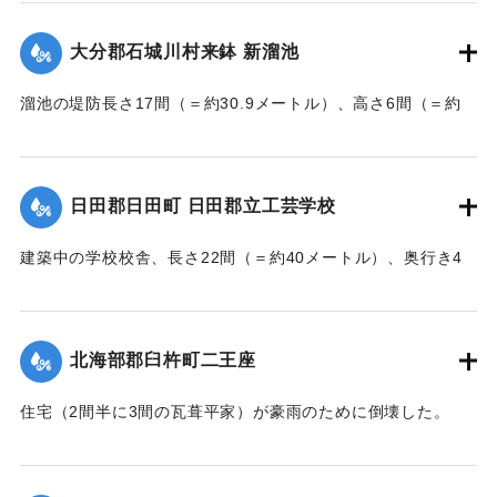
江村の漁業組合の2人が発見し、消防組と協力、現場へ決死者
7人選抜し現場へ急行させ、辛うじて救助した。
大分郡石城川村来鉢 新溜池
【出典：大分新聞 大正7年7月16日7面（15日夕刊）】
溜池の堤防長さ17間（＝約30.9メートル）、高さ6間（＝約
｜固有コード:
002680195
10.9メートル）が決壊し、水田6反歩が流失、荒廃した。損害
額は2000円の見込み。
【出典：大分新聞 大正7年7月16日7面（15日夕刊）】
日田郡日田町 日田郡立工芸学校
｜固有コード:
002680196
建築中の学校校舎、長さ22間（＝約40メートル）、奥行き4
間半（＝約8.18メートル）の1棟が暴風雨のため倒壊した。同
校舎は6分方しか竣成しておらず、損害は軽微だった。
【出典：大分新聞 大正7年7月16日7面（15日夕刊）】
北海部郡臼杵町二王座
｜固有コード:
002680197
住宅（2間半に3間の瓦葺平家）が豪雨のために倒壊した。
【出典：大分新聞 大正7年7月16日4面（15日夕刊）】