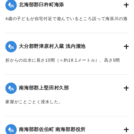
｜固有コード:
002680189
北海部郡臼杵町海添
4歳の子どもが自宅付近で遊んでいるところ誤って海添川の激
流に墜落。浮沈しつつ3丁（＝約320メートル）あまり流され
ているところを付近の住民が発見、救助し応急手当を加えた
結果、ようやく蘇生し命に別条はなかった。
大分郡野津原村入蔵 浅内溜池
【出典：大分新聞 大正7年7月16日4面（15日夕刊）】
折からの出水に長さ10間（＝約18.1メートル）、高さ5間
｜固有コード:
002680190
（＝約9.09メートル）が決壊し、そのため逆巻く過水は同地
灌漑田50町歩中、1町歩を流失させ、数町歩に土砂を氾濫させ
た。損害額は約3万円の見込み。
南海部郡上堅田村久部
今回の決壊で溜池は貯水量が約3分の1になり、今後の灌漑
家屋がことごとく浸水した。
上、不足になるということで、溜池に関わる耕作者が会合し
【出典：大分新聞 大正7年7月16日7面（15日夕刊）】
善後策を競技しているがいまだ結論は出ていない。
【出典：大分新聞 大正7年7月16日4面(15日夕刊)/16日7面
｜固有コード:
002680192
南海部郡佐伯町 南海部郡役所
（15日夕刊）】