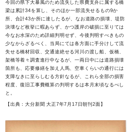
今回の県下大暴風のため流失した県費支弁に属する橋
梁は累計34を算し、そのほか一部流失せるもの9か
所、合計43か所に達したるが、なお道路の損壊、堤防
決壊など枚挙に暇あらず、かつ護岸の破損に至りては
今なお水深のため詳細判明せず、今後判明すべきもの
少なからざるべく、当局にては各方面に手分けして流
失せる橋材回収、交通途絶せる河川の渡し船、仮橋、
架橋等着々調査進行中なるが、一両日中には道路損壊
箇所も、応要修繕を加え人馬、空車くらいの通行には
支障なきに至らしむる方針なるが、これら全部の損害
程度、復旧工事費概算の判明するは本月末頃なるべし
と。
【出典：大分新聞 大正7年7月17日朝刊2面】