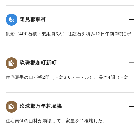
｜固有コード:
002680179
舎・物置など流失した。なお、竹中中判田堀割10坪、竹中駅
付近で数十坪崩壊し交通途絶した。
速見郡東村
【出典：大分新聞 大正7年7月14日7面（13日夕刊）】
帆船（400石積・乗組員3人）は鉱石を積み12日午前0時に守
｜固有コード:
002680180
江港を出港、佐賀関港に向けて航行中、東村の沖合で難船沈
没しているところを同地の漁民に救助された。船価2500円の
損害、鉱石の価格は不明。
玖珠郡森町新町
【出典：大分新聞 大正7年7月14日7面（13日夕刊）】
住宅裏手の山が幅2間（＝約3.6メートル）、長さ4間（＝約
｜固有コード:
002680181
7.2メートル）崩壊し、2軒の家屋を押しつぶした。
【出典：大分新聞 大正7年7月14日7面（13日夕刊）】
玖珠郡万年村塚脇
｜固有コード:
002680182
住宅南側の山林が崩壊して、家屋を半破壊した。
【出典：大分新聞 大正7年7月14日7面（13日夕刊）】