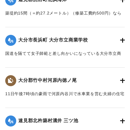
築堤約15間（＝約27.2メートル）（修築工費約500円）なら
びに道路が各所で多少の損壊、海水浴場の建物2棟、砂湯の建
物1棟が波に洗われたくらいで大きな被害はなかった。海岸道
路に打ち上げられたゴミや木片などは別府町役場より片付け
大分市長浜町 大分市立商業学校
られている。
【出典：大分新聞 大正7年7月14日4面（13日夕刊）】
国道を隔てて女子師範と差し向かいになっている大分市立商
業学校の敷地は今回の出水での被害はなかったが、国道から
｜固有コード:
002680146
敷地に至る6,7間（=約10.9～12.7メートル）の道路は全部流
失し、付近の国道の一部も大損害を生じた。
大分郡竹中村河原内徳ノ尾
【出典：大分新聞 大正7年7月14日4面（13日夕刊）】
11日午後7時頃の豪雨で河原内谷川で水車業を営む夫婦の住宅
｜固有コード:
002680147
付近の崖の地盤が緩み、12日午前8時に突然崩壊、家屋もろと
も押し流された。夫の50代の男性は同日午後11時に同村畑の
森字河原で遺体となり発見された。妻の40代の女性の遺体は
速見郡北杵築村溝井 三ツ池
13日正午になっても発見されていない。