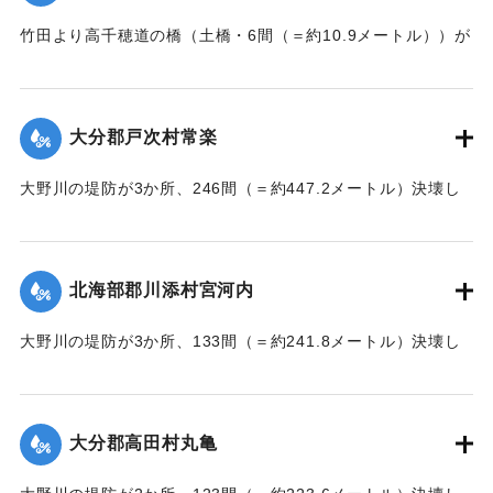
竹田より高千穂道の橋（土橋・6間（＝約10.9メートル））が
流失した。
【出典：大分新聞 大正7年7月17日朝刊2面】
大分郡戸次村常楽
｜固有コード:
002680202
大野川の堤防が3か所、246間（＝約447.2メートル）決壊し
た。
【出典：大分新聞 大正7年7月17日3面（16日夕刊）】
北海部郡川添村宮河内
｜固有コード:
002680204
大野川の堤防が3か所、133間（＝約241.8メートル）決壊し
た。
【出典：大分新聞 大正7年7月17日3面（16日夕刊）】
大分郡高田村丸亀
｜固有コード:
002680205