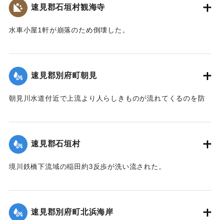
【出典：大分新聞 大正7年7月14日4面（13日夕刊）】
速見郡石垣村観海寺
｜固有コード:
002680151
水車小屋1軒が崩落のため倒壊した。
【出典：大分新聞 大正7年7月14日4面（13日夕刊）】
｜固有コード:
002680143
速見郡別府町朝見
朝見川水道付近で上流より人らしきものが流れてくるのを防
止作業中の男性が発見、濁流に身を挺して救助し、朝見病院
へ担ぎ込んだ。救助されたのは9歳の女の子で川筋を通行中に
誤って川に転落したものと判明し、親に引き渡された。この
速見郡石垣村
ほか、朝見筋では七島田が約2畝歩洗い流された。
【出典：大分新聞 大正7年7月14日4面（13日夕刊）】
境川鉄橋下流域の稲田約3反歩が洗い流された。
【出典：大分新聞 大正7年7月14日4面（13日夕刊）】
｜固有コード:
002680144
｜固有コード:
002680145
速見郡別府町北浜海岸