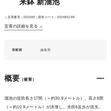
来鉢 新溜池
｜災害番号：002680｜固有コード：002680196
災害の詳細を見る →
市町村
由布市
概要
（被害）
溜池の堤防長さ17間（＝約30.9メートル）、高さ6間
（＝約10.9メートル）が決壊し、水田6反歩が流失、