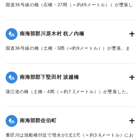
国道35号線の橋（石橋・27間（＝約49メートル））が墜落し
た。
【出典：大分新聞 大正7年7月14日7面（13日夕刊）】
南海部郡川原木村 杭ノ内橋
｜固有コード:
002680161
国道36号線の橋（土橋・5間（=約9メートル））が墜落。ま
た村内の道路は30間（=約54メートル）が破損し、交通途絶
になった。
【出典：大分新聞 大正7年7月14日7面（13日夕刊）】
南海部郡下堅田村 波越橋
｜固有コード:
002680152
蒲江道の橋（土橋・4間（＝約7.2メートル））が墜落した。
【出典：大分新聞 大正7年7月14日7面（13日夕刊）】
｜固有コード:
002680153
南海部郡佐伯町
番匠川は池船橋付近で増水が1丈2尺（＝約3.6メートル）にお