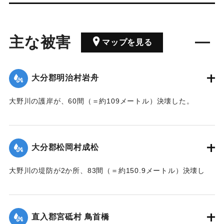
主な被害
マップを見る
大分郡明治村岩舟
大野川の護岸が、60間（＝約109メートル）決壊した。
【出典：大分新聞 大正7年7月17日3面（16日夕刊）】
｜固有コード:
002680207
大分郡松岡村成松
大野川の堤防が2か所、83間（＝約150.9メートル）決壊し
た。
【出典：大分新聞 大正7年7月17日3面（16日夕刊）】
直入郡宮砥村 鳥首橋
｜固有コード:
002680208