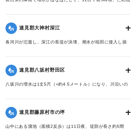
の堤防中央より決壊したために植付田1町5反あまりを押し流
｜固有コード:
002680138
し多額の損害が出た。区民総出で警戒したためそのほか2つの
ため池は無事だった。
速見郡大神村深江
【出典：大分新聞 大正7年7月14日4面（13日夕刊）】
各河川が氾濫し、深江の長堤が決壊、潮水が稲田に侵入し損
｜固有コード:
002680139
害が非常に大きく、村民数百名が駆けつけ応急工事を行って
いる。また浸水家屋が多数あり、光景は惨憺たるものがあ
る。また西浦川の石橋は墜落したところがあり、目下手当を
速見郡八坂村野田区
行っている。
【出典：大分新聞 大正7年7月14日4面（13日夕刊）】
八坂川の増水は1丈5尺（=約4.5メートル）になり、川沿いの
被害は少なくない模様で、野田区では目下工事中の養水溜池
｜固有コード:
002680140
の堤防が崩壊しつつあり、区民総出で防水中である。
【出典：大分新聞 大正7年7月14日4面（13日夕刊）】
速見郡藤原村市の坪
｜固有コード:
002680141
山中にある溜池（面積2反歩）は11日夜、堤防が長さ約5間
（＝約9メートル）、高さ2間半（＝約4.5メートル）決壊し、