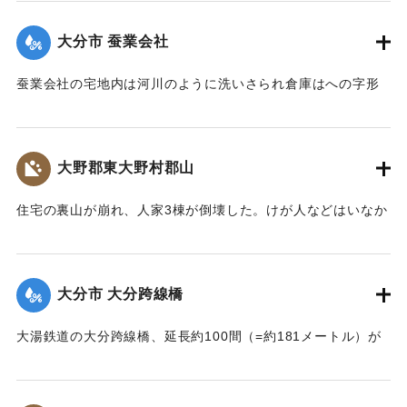
【出典：大分新聞 大正7年7月14日4面（13日夕刊）】
大分市 蚕業会社
｜固有コード:
002680148
蚕業会社の宅地内は河川のように洗いさられ倉庫はへの字形
に傾き、事務室の地盤は洗い流され、家屋は危険な状態にな
っている。
【出典：大分新聞 大正7年7月14日4面（13日夕刊）】
大野郡東大野村郡山
｜固有コード:
002680149
住宅の裏山が崩れ、人家3棟が倒壊した。けが人などはいなか
った。
【出典：大分新聞 大正7年7月14日4面（13日夕刊）】
大分市 大分跨線橋
｜固有コード:
002680150
大湯鉄道の大分跨線橋、延長約100間（=約181メートル）が
崩壊したため、12日より全列車の運転を中止し、復旧工事に
着手しているが今日明日中の開通の見込みはない。