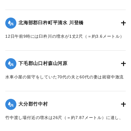
込み。それまでは山津川を徒歩連絡することで16日の一番列
車より全線運転を決定、徒歩区間は20鎖4町（＝約838.6メー
トル）で、山津川の両岸より各100尺（＝約30.3メートル）
北海部郡臼杵町平清水 川登橋
のはしごで昇降の便に備え、手荷物、小荷物、新聞雑誌その
ほか客車内に持ち込みうる荷持以外の積み込みの貨物は復旧
12日午前9時には臼杵川の増水が1丈2尺（＝約3.6メートル）
まで中止することとし、徒歩連絡のためこの両岸において停
に達し、橋の付近の家屋は全部浸水し、床上3-4尺（＝約90-
車する時間は約40分間の予定である。なお川岸に仮事務所を
120センチ）に達したため、臼杵署では首藤署長以下、全署員
作り、助役以下駅夫および運転事務所員が駐在し、電灯電話
が出動し、棟が浸かる程の激流を冒して危険区域の家族全部
をはじめ必要な設備をなしている。徒歩は極平易にして手荷
下毛郡山口村森山河原
を救助し、付近の山村材木店に収容した。
物は1個5銭で赤帽に託すことができる。
【出典：大分新聞 大正7年7月16日4面（15日夕刊）】
水車小屋の留守をしていた70代の夫と60代の妻は就寝中激流
【出典：大分新聞 大正7年7月16日4面（15日夕刊）】
のため水車ごと押し流され溺死した。この夫婦の40代の息子
｜固有コード:
002680188
も両親の身の上を心配し見回りに出たが、同じく押し流され
｜固有コード:
002680187
たが、その後、三保村善隆寺前で川岸に這い上がり一命をと
大分郡竹中村
りとめた。
【出典：大分新聞 大正7年7月14日7面（13日夕刊）】
竹中渡し場付近の増水は26尺（＝約7.87メートル）に達し、
竹中の人家は床上5尺（＝約1.5メートル）くらい浸水し、厩
｜固有コード:
002680179