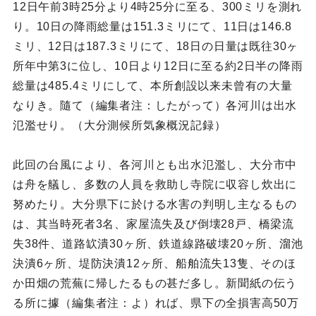
12日午前3時25分より4時25分に至る、300ミリを測れ
り。10日の降雨総量は151.3ミリにて、11日は146.8
ミリ、12日は187.3ミリにて、18日の日量は既往30ヶ
所年中第3に位し、10日より12日に至る約2日半の降雨
総量は485.4ミリにして、本所創設以来未曾有の大量
なりき。隨て（編集者注：したがって）各河川は出水
氾濫せり。（大分測候所気象概況記録）
此回の台風により、各河川とも出水氾濫し、大分市中
は舟を艤し、多数の人員を救助し寺院に収容し炊出に
努めたり。大分県下に於ける水害の判明し主なるもの
は、其当時死者3名、家屋流失及び倒壊28戸、橋梁流
失38件、道路缼潰30ヶ所、鉄道線路破壊20ヶ所、溜池
決潰6ヶ所、堤防決潰12ヶ所、船舶流失13隻、そのほ
か田畑の荒蕪に帰したるもの甚だ多し。新聞紙の伝う
る所に據（編集者注：よ）れば、県下の全損害高50万