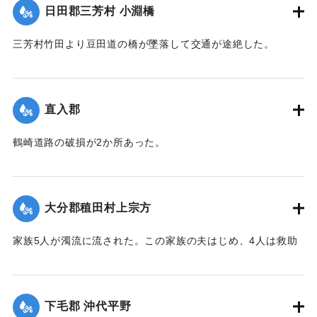
｜固有コード:
002680183
日田郡三芳村 小淵橋
三芳村竹田より豆田道の橋が墜落して交通が途絶した。
【出典：大分新聞 大正7年7月14日7面（13日夕刊）】
｜固有コード:
002680175
直入郡
鶴崎道路の破損が2か所あった。
【出典：大分新聞 大正7年7月14日7面（13日夕刊）】
｜固有コード:
002680176
大分郡稙田村上宗方
家族5人が濁流に流された。この家族の夫はじめ、4人は救助
されたが30代の妻は、この日の午後、瀧尾村羽田の裏道で死
体で発見された。
【出典：大分新聞 大正7年7月14日7面（13日夕刊）】
下毛郡 沖代平野