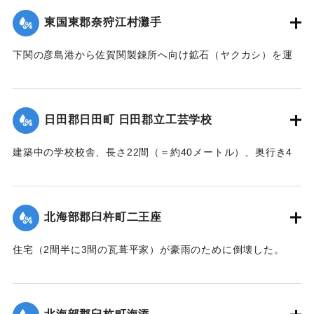
東国東郡奈狩江村灘手
｜固有コード:
002680194
下関の彦島港から佐賀関製錬所へ向け鉱石（ヤクカシ）を運
んでいた和船、第二大見丸が暴風雨のため難破。それを奈狩
江村の漁業組合の2人が発見し、消防組と協力、現場へ決死者
7人選抜し現場へ急行させ、辛うじて救助した。
日田郡日田町 日田郡立工芸学校
【出典：大分新聞 大正7年7月16日7面（15日夕刊）】
建築中の学校校舎、長さ22間（＝約40メートル）、奥行き4
｜固有コード:
002680195
間半（＝約8.18メートル）の1棟が暴風雨のため倒壊した。同
校舎は6分方しか竣成しておらず、損害は軽微だった。
【出典：大分新聞 大正7年7月16日7面（15日夕刊）】
北海部郡臼杵町二王座
｜固有コード:
002680197
住宅（2間半に3間の瓦葺平家）が豪雨のために倒壊した。
【出典：大分新聞 大正7年7月16日4面（15日夕刊）】
｜固有コード:
002680189