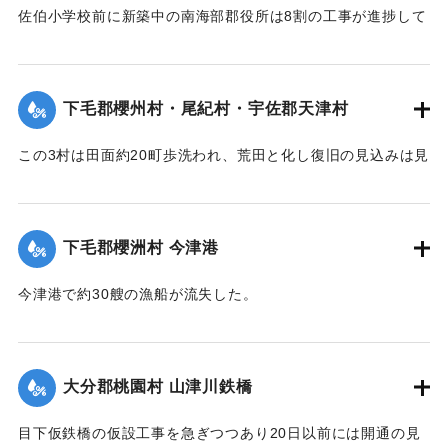
佐伯小学校前に新築中の南海部郡役所は8割の工事が進捗して
｜固有コード:
002680191
いたが、12日未明轟然たる音響とともに倒壊し、木材、瓦の
破損が甚だしく、そのほか町内瓦壁などの剥脱崩壊したもの
が少なくなく、消防組を出して警戒につとめている。
下毛郡櫻州村・尾紀村・宇佐郡天津村
【出典：大分新聞 大正7年7月16日4面（15日夕刊）】
この3村は田面約20町歩洗われ、荒田と化し復旧の見込みは見
｜固有コード:
002680184
当がつかず、また半荒田となったところも約20町歩あった。
【出典：大分新聞 大正7年7月16日4面（15日夕刊）】
下毛郡櫻洲村 今津港
｜固有コード:
002680185
今津港で約30艘の漁船が流失した。
【出典：大分新聞 大正7年7月16日4面（15日夕刊）】
｜固有コード:
002680186
大分郡桃園村 山津川鉄橋
目下仮鉄橋の仮設工事を急ぎつつあり20日以前には開通の見