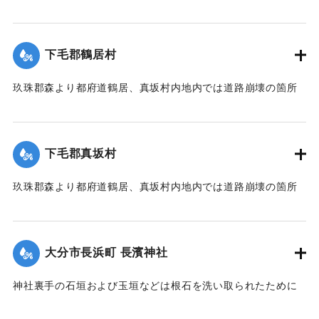
よび隣村の家屋や田畑に水の侵入が多く、人畜の死傷は不明
である。
濁流は平地の全部を洗い、市街は約3尺（＝約90センチ）の浸
下毛郡鶴居村
水があったが、正午より水勢がやや減じ、池船橋はかろうじ
て流失を免れた。田畑農作物の被害は甚だしく、電信電話不
玖珠郡森より都府道鶴居、真坂村内地内では道路崩壊の箇所
通、郵便物は局内および佐伯駅に停滞し、汽車線路破壊のた
が多く、車馬の交通が途絶している。
め発着は1日1回ないし2回のみになっている。
【出典：大分新聞 大正7年7月14日7面（13日夕刊）】
【出典：大分新聞 大正7年7月14日7面（13日夕刊）/大正7年
下毛郡真坂村
7月16日朝刊4面】
｜固有コード:
002680155
玖珠郡森より都府道鶴居、真坂村内地内では道路崩壊の箇所
｜固有コード:
002680154
が多く、車馬の交通が途絶している。
【出典：大分新聞 大正7年7月14日7面（13日夕刊）】
大分市長浜町 長濱神社
｜固有コード:
002680156
神社裏手の石垣および玉垣などは根石を洗い取られたために
全部崩壊し、神殿の一部地盤にも破損が生じた。