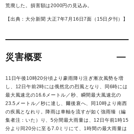
荒廃した。損害額は2000円の見込み。
【出典：大分新聞 大正7年7月16日7面（15日夕刊）】
災害概要
11日午後10時20分頃より豪雨降り注ぎ漸次風勢を増
し、12日午前2時には俄然北の烈風となり、同6時には
最大風速北の16.6メートル／秒、瞬間最大風速北の
23.5メートル／秒に達し、爾後衰へ、同10時より南西
の疾風となれり。降雨は車軸を流すが如く強雨臻（編
集者注：いた）り、5分間最大雨量は、12日午前1時15
分より同20分に至る7.0ミリにて、1時間の最大雨量は