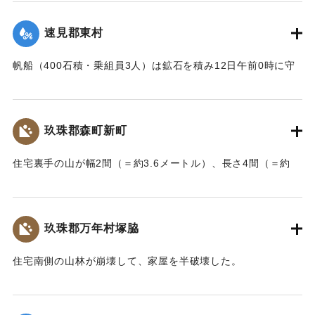
舎・物置など流失した。なお、竹中中判田堀割10坪、竹中駅
付近で数十坪崩壊し交通途絶した。
速見郡東村
【出典：大分新聞 大正7年7月14日7面（13日夕刊）】
帆船（400石積・乗組員3人）は鉱石を積み12日午前0時に守
｜固有コード:
002680180
江港を出港、佐賀関港に向けて航行中、東村の沖合で難船沈
没しているところを同地の漁民に救助された。船価2500円の
損害、鉱石の価格は不明。
玖珠郡森町新町
【出典：大分新聞 大正7年7月14日7面（13日夕刊）】
住宅裏手の山が幅2間（＝約3.6メートル）、長さ4間（＝約
｜固有コード:
002680181
7.2メートル）崩壊し、2軒の家屋を押しつぶした。
【出典：大分新聞 大正7年7月14日7面（13日夕刊）】
玖珠郡万年村塚脇
｜固有コード:
002680182
住宅南側の山林が崩壊して、家屋を半破壊した。
【出典：大分新聞 大正7年7月14日7面（13日夕刊）】