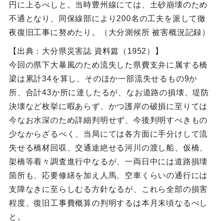
円に上るべしと。当時豊州線にては、土砂崩壊のため
不通となり、同保線部により200名の工夫を派して徹
夜復旧工事に努めたり。（大分測候所 被害概況記録）
【出典：大分県災害誌 資料篇（1952）】
今回の県下大暴風のため流失した県費支弁に属する橋
梁は累計34を算し、そのほか一部流失せるもの9か
所、合計43か所に達したるが、なお道路の損壊、堤防
決壊など枚挙に暇あらず、かつ護岸の破損に至りては
今なお水深のため詳細判明せず、今後判明すべきもの
少なからざるべく、当局にては各方面に手分けして流
失せる橋材回収、交通途絶せる河川の渡し船、仮橋、
架橋等着々調査進行中なるが、一両日中には道路損壊
箇所も、応要修繕を加え人馬、空車くらいの通行には
支障なきに至らしむる方針なるが、これら全部の損害
程度、復旧工事費概算の判明するは本月末頃なるべし
と。