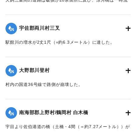
失の危険があったが免れたものの、左岸の橋台が破損した。
【出典：大分新聞 大正7年7月14日7面（13日夕刊）】
宇佐郡両川村三叉
｜固有コード:
002680174
駅館川の増水が2丈1尺（=約6.3メートル）に達した。
【出典：大分新聞 大正7年7月14日7面（13日夕刊）】
｜固有コード:
002680166
大野郡川登村
村内の国道36号線で路側が崩壊した。
【出典：大分新聞 大正7年7月14日7面（13日夕刊）】
｜固有コード:
002680167
南海部郡上野村/鶴岡村 白木橋
宇目より佐伯港道の橋（土橋・4間（＝約7.27メートル））が
墜落した。