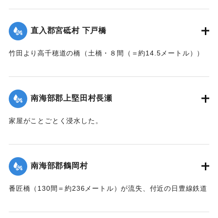
の問題で泣き寝入りの状態になっている。また町当局もこの
【出典：大分新聞 大正7年7月17日朝刊2面】
問題に対して冷然であることも遺憾であるとある被害住民は
憤慨している。
直入郡宮砥村 下戸橋
｜固有コード:
002680200
【出典：大分新聞 大正7年7月16日7面（15日夕刊）】
竹田より高千穂道の橋（土橋・８間（＝約14.5メートル））
が流失した。
｜固有コード:
002680199
【出典：大分新聞 大正7年7月17日朝刊2面】
南海部郡上堅田村長瀬
｜固有コード:
002680201
家屋がことごとく浸水した。
【出典：大分新聞 大正7年7月16日7面（15日夕刊）】
｜固有コード:
002680193
南海部郡鶴岡村
番匠橋（130間＝約236メートル）が流失、付近の日豊線鉄道
工事も甚だしく水害を受けた。
【出典：大分新聞 大正7年7月16日7面（15日夕刊）】