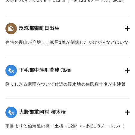
大野川の堤防が2か所、123間（＝約223.6メートル）決壊し
た。
【出典：大分新聞 大正7年7月17日3面（16日夕刊）】
玖珠郡森町日出生
｜固有コード:
002680206
住宅の裏山が崩壊し、家屋1棟が倒壊したがけが人などはいな
かった。
【出典：大分新聞 大正7年7月16日7面（15日夕刊）】
下毛郡中津町萱津 旭橋
｜固有コード:
002680198
降りしきる豪雨をついて付近の浸水地の住民数十名が中津警
察署に殺到、旭橋の上の家屋の撤去を迫った。萱津付近の浸
水は明治26年の水害に比べても割合が大きく、浸水家屋が
200戸に及んでいるのは要するに排水地である橋の上に不自然
大野郡重岡村 柿木橋
な住宅を建築する許可を当局が出したためとして、その不当
命令をただし、被害を予防するために行政訴訟を提起しよう
宇目より佐伯港道の橋（土橋・12間（＝約21.8メートル））
と13日以来、住民の間で協議が進められてきたが、費用など
が流失した。