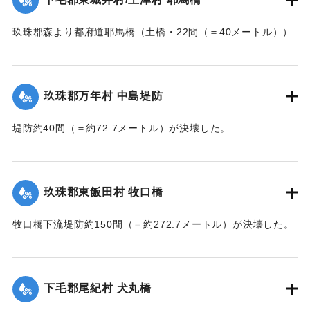
当初は渡し船で交通の便を図っていたが、一両日に仮橋の工
事に着手する。
玖珠郡森より都府道耶馬橋（土橋・22間（＝40メートル））
【出典：大分新聞 大正7年7月14日7面（13日夕刊）/17日朝
が流失した。
刊2面】
【出典：大分新聞 大正7年7月14日7面（13日夕刊）】
玖珠郡万年村 中島堤防
｜固有コード:
002680157
｜固有コード:
002680158
堤防約40間（＝約72.7メートル）が決壊した。
【出典：大分新聞 大正7年7月14日7面（13日夕刊）】
｜固有コード:
002680159
玖珠郡東飯田村 牧口橋
牧口橋下流堤防約150間（＝約272.7メートル）が決壊した。
【出典：大分新聞 大正7年7月14日7面（13日夕刊）】
｜固有コード:
002680160
下毛郡尾紀村 犬丸橋