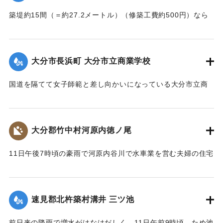
築堤約15間（＝約27.2メートル）（修築工費約500円）なら
びに道路が各所で多少の損壊、海水浴場の建物2棟、砂湯の建
物1棟が波に洗われたくらいで大きな被害はなかった。海岸道
路に打ち上げられたゴミや木片などは別府町役場より片付け
大分市長浜町 大分市立商業学校
られている。
【出典：大分新聞 大正7年7月14日4面（13日夕刊）】
国道を隔てて女子師範と差し向かいになっている大分市立商
業学校の敷地は今回の出水での被害はなかったが、国道から
｜固有コード:
002680146
敷地に至る6,7間（=約10.9～12.7メートル）の道路は全部流
失し、付近の国道の一部も大損害を生じた。
大分郡竹中村河原内徳ノ尾
【出典：大分新聞 大正7年7月14日4面（13日夕刊）】
11日午後7時頃の豪雨で河原内谷川で水車業を営む夫婦の住宅
｜固有コード:
002680147
付近の崖の地盤が緩み、12日午前8時に突然崩壊、家屋もろと
も押し流された。夫の50代の男性は同日午後11時に同村畑の
森字河原で遺体となり発見された。妻の40代の女性の遺体は
速見郡北杵築村溝井 三ツ池
13日正午になっても発見されていない。
【出典：大分新聞 大正7年7月14日4面（13日夕刊）】
前日来の降雨で増水がはなはだしく、11日午前9時頃、ため池