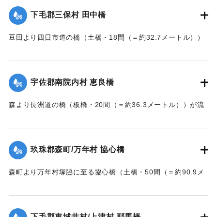
下毛郡三保村 田中橋
｜固有コード:
002680163
豆田より四日市道の橋（土橋・18間（＝約32.7メートル））
が墜落した。
【出典：大分新聞 大正7年7月14日7面（13日夕刊）】
宇佐郡南院内村 恵良橋
｜固有コード:
002680164
森より長洲道の橋（板橋・20間（＝約36.3メートル））が流
失した。
【出典：大分新聞 大正7年7月14日7面（13日夕刊）】
玖珠郡森町/万年村 協心橋
｜固有コード:
002680165
森町より万年村塚脇に至る協心橋（土橋・50間（＝約90.9メ
ートル））の約25間（＝約45.4メートル）が崩壊した。玖珠
郡内では堤防の破損箇所が多い。
下毛郡東城井村/上津村 耶馬橋