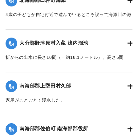
北海部郡臼杵町海添
4歳の子どもが自宅付近で遊んでいるところ誤って海添川の激
流に墜落。浮沈しつつ3丁（＝約320メートル）あまり流され
ているところを付近の住民が発見、救助し応急手当を加えた
結果、ようやく蘇生し命に別条はなかった。
大分郡野津原村入蔵 浅内溜池
【出典：大分新聞 大正7年7月16日4面（15日夕刊）】
折からの出水に長さ10間（＝約18.1メートル）、高さ5間
｜固有コード:
002680190
（＝約9.09メートル）が決壊し、そのため逆巻く過水は同地
灌漑田50町歩中、1町歩を流失させ、数町歩に土砂を氾濫させ
た。損害額は約3万円の見込み。
南海部郡上堅田村久部
今回の決壊で溜池は貯水量が約3分の1になり、今後の灌漑
家屋がことごとく浸水した。
上、不足になるということで、溜池に関わる耕作者が会合し
【出典：大分新聞 大正7年7月16日7面（15日夕刊）】
善後策を競技しているがいまだ結論は出ていない。
【出典：大分新聞 大正7年7月16日4面(15日夕刊)/16日7面
｜固有コード:
002680192
南海部郡佐伯町 南海部郡役所
（15日夕刊）】