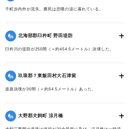
｜固有コード:
002680177
千町歩内外が流失。農民は悲嘆の涙に暮れている。
【出典：大分新聞 大正7年7月14日7面（13日夕刊）】
｜固有コード:
002680178
北海部郡臼杵町 野田堤防
臼杵川の堤防が250間（＝約454.5メートル）決壊した。
【出典：大分新聞 大正7年7月14日7面（13日夕刊）】
｜固有コード:
002680170
玖珠郡？東飯田村大石津留
道路決壊が30間（＝約54.5メートル）あった。
【出典：大分新聞 大正7年7月14日7面（13日夕刊）】
｜固有コード:
002680173
大野郡犬飼町 涼月橋
犬飼三重間の道路は破損が20余箇所に及び、涼月橋は一時流