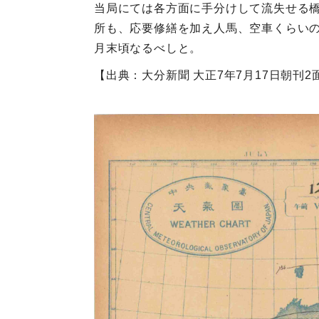
当局にては各方面に手分けして流失せる
所も、応要修繕を加え人馬、空車くらい
月末頃なるべしと。
【出典：大分新聞 大正7年7月17日朝刊2