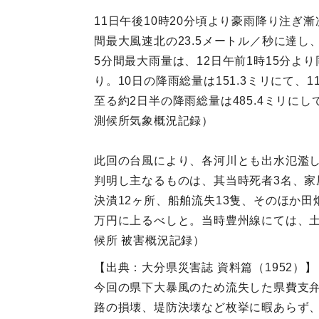
11日午後10時20分頃より豪雨降り注ぎ
間最大風速北の23.5メートル／秒に達
5分間最大雨量は、12日午前1時15分より
り。10日の降雨総量は151.3ミリにて、1
至る約2日半の降雨総量は485.4ミリ
測候所気象概況記録）
此回の台風により、各河川とも出水氾濫
判明し主なるものは、其当時死者3名、家屋
決潰12ヶ所、船舶流失13隻、そのほか
万円に上るべしと。当時豊州線にては、土
候所 被害概況記録）
【出典：大分県災害誌 資料篇（1952）】
今回の県下大暴風のため流失した県費支弁
路の損壊、堤防決壊など枚挙に暇あらず