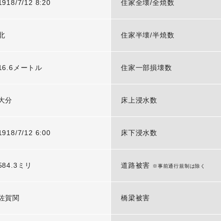
1918/7/12 8:20
住家全壊/全焼数
北
住家半壊/半焼数
16.6メートル
住家一部損壊数
大分
床上浸水数
1918/7/12 6:00
床下浸水数
584.3ミリ
道路被害
※事前通行規制は除く
佐賀関
橋梁被害