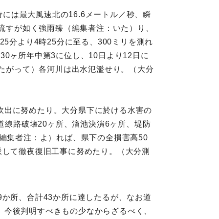
時には最大風速北の16.6メートル／秒、瞬
を流すが如く強雨臻（編集者注：いた）り、
25分より4時25分に至る、300ミリを測れ
往30ヶ所年中第3に位し、10日より12日に
したがって）各河川は出水氾濫せり。（大分
炊出に努めたり。大分県下に於ける水害の
道線路破壊20ヶ所、溜池決潰6ヶ所、堤防
編集者注：よ）れば、県下の全損害高50
派して徹夜復旧工事に努めたり。（大分測
9か所、合計43か所に達したるが、なお道
、今後判明すべきもの少なからざるべく、