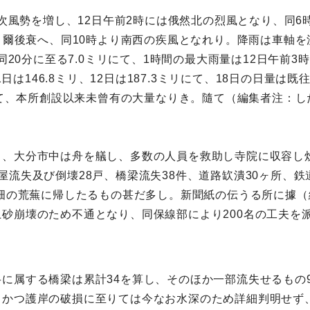
漸次風勢を増し、12日午前2時には俄然北の烈風となり、同6
し、爾後衰へ、同10時より南西の疾風となれり。降雨は車軸
同20分に至る7.0ミリにて、1時間の最大雨量は12日午前3時
1日は146.8ミリ、12日は187.3ミリにて、18日の日量は既
にして、本所創設以来未曾有の大量なりき。隨て（編集者注：
し、大分市中は舟を艤し、多数の人員を救助し寺院に収容し
流失及び倒壊28戸、橋梁流失38件、道路缼潰30ヶ所、鉄
田畑の荒蕪に帰したるもの甚だ多し。新聞紙の伝うる所に據（
砂崩壊のため不通となり、同保線部により200名の工夫を
に属する橋梁は累計34を算し、そのほか一部流失せるもの
、かつ護岸の破損に至りては今なお水深のため詳細判明せず