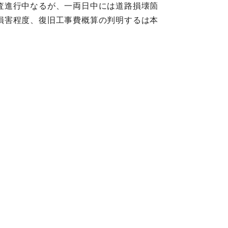
査進行中なるが、一両日中には道路損壊箇
損害程度、復旧工事費概算の判明するは本