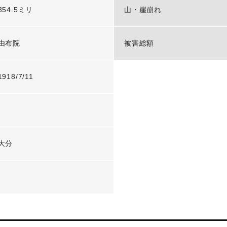
354.5ミリ
山・崖崩れ
由布院
被害総額
1918/7/11
-
大分
-