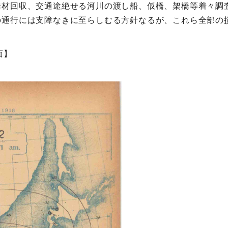
橋材回収、交通途絶せる河川の渡し船、仮橋、架橋等着々調
の通行には支障なきに至らしむる方針なるが、これら全部の
面】