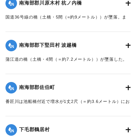
南海部郡川原木村 杭ノ内橋
｜固有コード:
002680161
国道36号線の橋（土橋・5間（=約9メートル））が墜落。ま
た村内の道路は30間（=約54メートル）が破損し、交通途絶
になった。
【出典：大分新聞 大正7年7月14日7面（13日夕刊）】
南海部郡下堅田村 波越橋
｜固有コード:
002680152
蒲江道の橋（土橋・4間（＝約7.2メートル））が墜落した。
【出典：大分新聞 大正7年7月14日7面（13日夕刊）】
｜固有コード:
002680153
南海部郡佐伯町
番匠川は池船橋付近で増水が1丈2尺（＝約3.6メートル）にお
よび隣村の家屋や田畑に水の侵入が多く、人畜の死傷は不明
である。
濁流は平地の全部を洗い、市街は約3尺（＝約90センチ）の浸
下毛郡鶴居村
水があったが、正午より水勢がやや減じ、池船橋はかろうじ