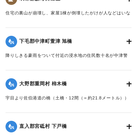
｜固有コード:
002680206
住宅の裏山が崩壊し、家屋1棟が倒壊したがけが人などはいな
かった。
【出典：大分新聞 大正7年7月16日7面（15日夕刊）】
下毛郡中津町萱津 旭橋
｜固有コード:
002680198
降りしきる豪雨をついて付近の浸水地の住民数十名が中津警
察署に殺到、旭橋の上の家屋の撤去を迫った。萱津付近の浸
水は明治26年の水害に比べても割合が大きく、浸水家屋が
200戸に及んでいるのは要するに排水地である橋の上に不自然
大野郡重岡村 柿木橋
な住宅を建築する許可を当局が出したためとして、その不当
命令をただし、被害を予防するために行政訴訟を提起しよう
宇目より佐伯港道の橋（土橋・12間（＝約21.8メートル））
と13日以来、住民の間で協議が進められてきたが、費用など
が流失した。
の問題で泣き寝入りの状態になっている。また町当局もこの
【出典：大分新聞 大正7年7月17日朝刊2面】
問題に対して冷然であることも遺憾であるとある被害住民は
憤慨している。
直入郡宮砥村 下戸橋
｜固有コード:
002680200
【出典：大分新聞 大正7年7月16日7面（15日夕刊）】