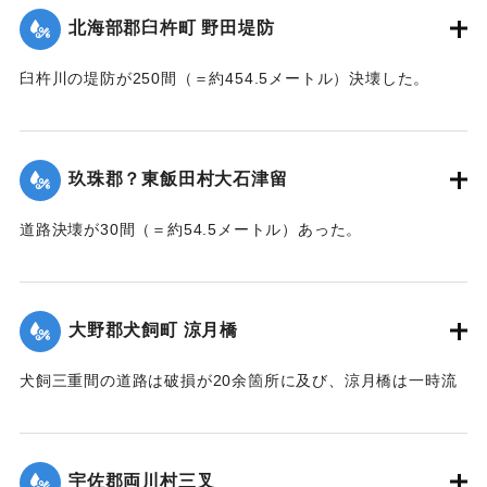
｜固有コード:
002680178
北海部郡臼杵町 野田堤防
臼杵川の堤防が250間（＝約454.5メートル）決壊した。
【出典：大分新聞 大正7年7月14日7面（13日夕刊）】
｜固有コード:
002680170
玖珠郡？東飯田村大石津留
道路決壊が30間（＝約54.5メートル）あった。
【出典：大分新聞 大正7年7月14日7面（13日夕刊）】
｜固有コード:
002680173
大野郡犬飼町 涼月橋
犬飼三重間の道路は破損が20余箇所に及び、涼月橋は一時流
失の危険があったが免れたものの、左岸の橋台が破損した。
【出典：大分新聞 大正7年7月14日7面（13日夕刊）】
宇佐郡両川村三叉