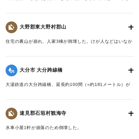
に傾き、事務室の地盤は洗い流され、家屋は危険な状態にな
っている。
【出典：大分新聞 大正7年7月14日4面（13日夕刊）】
大野郡東大野村郡山
｜固有コード:
002680149
住宅の裏山が崩れ、人家3棟が倒壊した。けが人などはいなか
った。
【出典：大分新聞 大正7年7月14日4面（13日夕刊）】
大分市 大分跨線橋
｜固有コード:
002680150
大湯鉄道の大分跨線橋、延長約100間（=約181メートル）が
崩壊したため、12日より全列車の運転を中止し、復旧工事に
着手しているが今日明日中の開通の見込みはない。
【出典：大分新聞 大正7年7月14日4面（13日夕刊）】
速見郡石垣村観海寺
｜固有コード:
002680151
水車小屋1軒が崩落のため倒壊した。
【出典：大分新聞 大正7年7月14日4面（13日夕刊）】