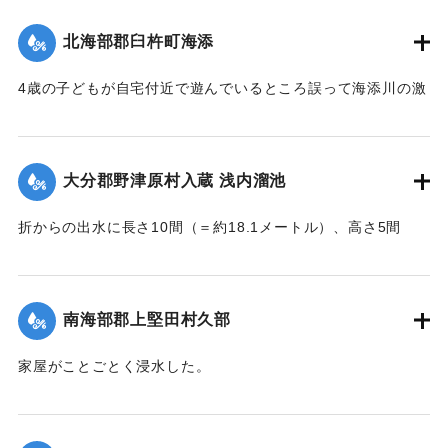
｜固有コード:
002680189
北海部郡臼杵町海添
4歳の子どもが自宅付近で遊んでいるところ誤って海添川の激
流に墜落。浮沈しつつ3丁（＝約320メートル）あまり流され
ているところを付近の住民が発見、救助し応急手当を加えた
結果、ようやく蘇生し命に別条はなかった。
大分郡野津原村入蔵 浅内溜池
【出典：大分新聞 大正7年7月16日4面（15日夕刊）】
折からの出水に長さ10間（＝約18.1メートル）、高さ5間
｜固有コード:
002680190
（＝約9.09メートル）が決壊し、そのため逆巻く過水は同地
灌漑田50町歩中、1町歩を流失させ、数町歩に土砂を氾濫させ
た。損害額は約3万円の見込み。
南海部郡上堅田村久部
今回の決壊で溜池は貯水量が約3分の1になり、今後の灌漑
家屋がことごとく浸水した。
上、不足になるということで、溜池に関わる耕作者が会合し
【出典：大分新聞 大正7年7月16日7面（15日夕刊）】
善後策を競技しているがいまだ結論は出ていない。
【出典：大分新聞 大正7年7月16日4面(15日夕刊)/16日7面
｜固有コード:
002680192