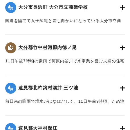
路に打ち上げられたゴミや木片などは別府町役場より片付け
大分市長浜町 大分市立商業学校
られている。
【出典：大分新聞 大正7年7月14日4面（13日夕刊）】
国道を隔てて女子師範と差し向かいになっている大分市立商
業学校の敷地は今回の出水での被害はなかったが、国道から
｜固有コード:
002680146
敷地に至る6,7間（=約10.9～12.7メートル）の道路は全部流
失し、付近の国道の一部も大損害を生じた。
大分郡竹中村河原内徳ノ尾
【出典：大分新聞 大正7年7月14日4面（13日夕刊）】
11日午後7時頃の豪雨で河原内谷川で水車業を営む夫婦の住宅
｜固有コード:
002680147
付近の崖の地盤が緩み、12日午前8時に突然崩壊、家屋もろと
も押し流された。夫の50代の男性は同日午後11時に同村畑の
森字河原で遺体となり発見された。妻の40代の女性の遺体は
速見郡北杵築村溝井 三ツ池
13日正午になっても発見されていない。
【出典：大分新聞 大正7年7月14日4面（13日夕刊）】
前日来の降雨で増水がはなはだしく、11日午前9時頃、ため池
の堤防中央より決壊したために植付田1町5反あまりを押し流
｜固有コード:
002680138
し多額の損害が出た。区民総出で警戒したためそのほか2つの
ため池は無事だった。
速見郡大神村深江