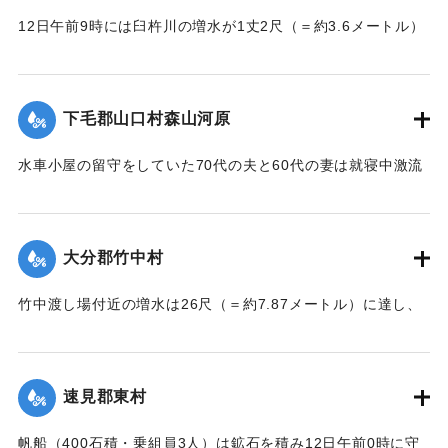
12日午前9時には臼杵川の増水が1丈2尺（＝約3.6メートル）
に達し、橋の付近の家屋は全部浸水し、床上3-4尺（＝約90-
120センチ）に達したため、臼杵署では首藤署長以下、全署員
が出動し、棟が浸かる程の激流を冒して危険区域の家族全部
下毛郡山口村森山河原
を救助し、付近の山村材木店に収容した。
【出典：大分新聞 大正7年7月16日4面（15日夕刊）】
水車小屋の留守をしていた70代の夫と60代の妻は就寝中激流
のため水車ごと押し流され溺死した。この夫婦の40代の息子
｜固有コード:
002680188
も両親の身の上を心配し見回りに出たが、同じく押し流され
たが、その後、三保村善隆寺前で川岸に這い上がり一命をと
大分郡竹中村
りとめた。
【出典：大分新聞 大正7年7月14日7面（13日夕刊）】
竹中渡し場付近の増水は26尺（＝約7.87メートル）に達し、
竹中の人家は床上5尺（＝約1.5メートル）くらい浸水し、厩
｜固有コード:
002680179
舎・物置など流失した。なお、竹中中判田堀割10坪、竹中駅
付近で数十坪崩壊し交通途絶した。
速見郡東村
【出典：大分新聞 大正7年7月14日7面（13日夕刊）】
帆船（400石積・乗組員3人）は鉱石を積み12日午前0時に守