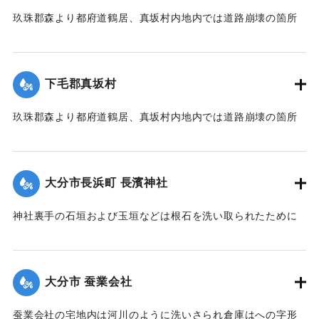
て流失を免れた。田畑農作物の被害は甚だしく、電信電話不
玖珠郡森より都府道鶴居、真坂村内地内では道路崩壊の箇所
通、郵便物は局内および佐伯駅に停滞し、汽車線路破壊のた
が多く、車馬の交通が途絶している。
め発着は1日1回ないし2回のみになっている。
【出典：大分新聞 大正7年7月14日7面（13日夕刊）】
【出典：大分新聞 大正7年7月14日7面（13日夕刊）/大正7年
下毛郡真坂村
7月16日朝刊4面】
｜固有コード:
002680155
玖珠郡森より都府道鶴居、真坂村内地内では道路崩壊の箇所
｜固有コード:
002680154
が多く、車馬の交通が途絶している。
【出典：大分新聞 大正7年7月14日7面（13日夕刊）】
大分市長浜町 長濱神社
｜固有コード:
002680156
神社裏手の石垣および玉垣などは根石を洗い取られたために
全部崩壊し、神殿の一部地盤にも破損が生じた。
【出典：大分新聞 大正7年7月14日4面（13日夕刊）】
大分市 蚕業会社
｜固有コード:
002680148
蚕業会社の宅地内は河川のように洗いさられ倉庫はへの字形