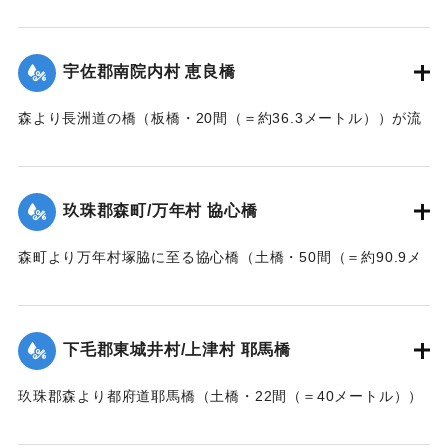
が墜落した。
【出典：大分新聞 大正7年7月14日7面（13日夕刊）】
宇佐郡南院内村 恵良橋
｜固有コード:
002680164
森より長洲道の橋（板橋・20間（＝約36.3メートル））が流
失した。
【出典：大分新聞 大正7年7月14日7面（13日夕刊）】
玖珠郡森町/万年村 協心橋
｜固有コード:
002680165
森町より万年村塚脇に至る協心橋（土橋・50間（＝約90.9メ
ートル））の約25間（＝約45.4メートル）が崩壊した。玖珠
郡内では堤防の破損箇所が多い。
下毛郡東城井村/上津村 耶馬橋
当初は渡し船で交通の便を図っていたが、一両日に仮橋の工
事に着手する。
玖珠郡森より都府道耶馬橋（土橋・22間（＝40メートル））
【出典：大分新聞 大正7年7月14日7面（13日夕刊）/17日朝
が流失した。
刊2面】