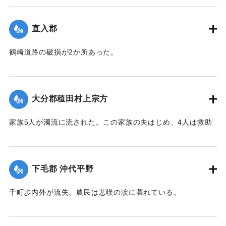
｜固有コード:
002680175
直入郡
鶴崎道路の破損が2か所あった。
【出典：大分新聞 大正7年7月14日7面（13日夕刊）】
｜固有コード:
002680176
大分郡稙田村上宗方
家族5人が濁流に流された。この家族の夫はじめ、4人は救助
されたが30代の妻は、この日の午後、瀧尾村羽田の裏道で死
体で発見された。
【出典：大分新聞 大正7年7月14日7面（13日夕刊）】
下毛郡 沖代平野
｜固有コード:
002680177
千町歩内外が流失。農民は悲嘆の涙に暮れている。
【出典：大分新聞 大正7年7月14日7面（13日夕刊）】