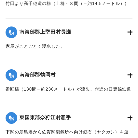
竹田より高千穂道の橋（土橋・８間（＝約14.5メートル））
が流失した。
｜固有コード:
002680199
【出典：大分新聞 大正7年7月17日朝刊2面】
南海部郡上堅田村長瀬
｜固有コード:
002680201
家屋がことごとく浸水した。
【出典：大分新聞 大正7年7月16日7面（15日夕刊）】
｜固有コード:
002680193
南海部郡鶴岡村
番匠橋（130間＝約236メートル）が流失、付近の日豊線鉄道
工事も甚だしく水害を受けた。
【出典：大分新聞 大正7年7月16日7面（15日夕刊）】
東国東郡奈狩江村灘手
｜固有コード:
002680194
下関の彦島港から佐賀関製錬所へ向け鉱石（ヤクカシ）を運