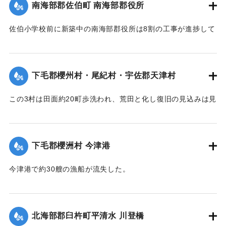
南海部郡佐伯町 南海部郡役所
（15日夕刊）】
佐伯小学校前に新築中の南海部郡役所は8割の工事が進捗して
｜固有コード:
002680191
いたが、12日未明轟然たる音響とともに倒壊し、木材、瓦の
破損が甚だしく、そのほか町内瓦壁などの剥脱崩壊したもの
が少なくなく、消防組を出して警戒につとめている。
下毛郡櫻州村・尾紀村・宇佐郡天津村
【出典：大分新聞 大正7年7月16日4面（15日夕刊）】
この3村は田面約20町歩洗われ、荒田と化し復旧の見込みは見
｜固有コード:
002680184
当がつかず、また半荒田となったところも約20町歩あった。
【出典：大分新聞 大正7年7月16日4面（15日夕刊）】
下毛郡櫻洲村 今津港
｜固有コード:
002680185
今津港で約30艘の漁船が流失した。
【出典：大分新聞 大正7年7月16日4面（15日夕刊）】
｜固有コード:
002680186
北海部郡臼杵町平清水 川登橋