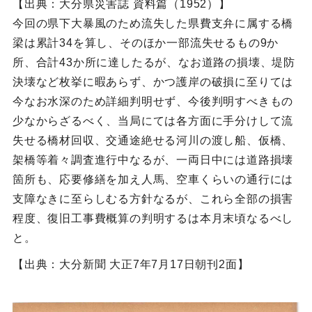
【出典：大分県災害誌 資料篇（1952）】
今回の県下大暴風のため流失した県費支弁に属する橋
梁は累計34を算し、そのほか一部流失せるもの9か
所、合計43か所に達したるが、なお道路の損壊、堤防
決壊など枚挙に暇あらず、かつ護岸の破損に至りては
今なお水深のため詳細判明せず、今後判明すべきもの
少なからざるべく、当局にては各方面に手分けして流
失せる橋材回収、交通途絶せる河川の渡し船、仮橋、
架橋等着々調査進行中なるが、一両日中には道路損壊
箇所も、応要修繕を加え人馬、空車くらいの通行には
支障なきに至らしむる方針なるが、これら全部の損害
程度、復旧工事費概算の判明するは本月末頃なるべし
と。
【出典：大分新聞 大正7年7月17日朝刊2面】