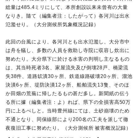
総量は485.4ミリにして、本所創設以来未曾有の大量
なりき。隨て（編集者注：したがって）各河川は出水
氾濫せり。（大分測候所気象概況記録）
此回の台風により、各河川とも出水氾濫し、大分市中
は舟を艤し、多数の人員を救助し寺院に収容し炊出に
努めたり。大分県下に於ける水害の判明し主なるもの
は、其当時死者3名、家屋流失及び倒壊28戸、橋梁流
失38件、道路缼潰30ヶ所、鉄道線路破壊20ヶ所、溜池
決潰6ヶ所、堤防決潰12ヶ所、船舶流失13隻、そのほ
か田畑の荒蕪に帰したるもの甚だ多し。新聞紙の伝う
る所に據（編集者注：よ）れば、県下の全損害高50万
円に上るべしと。当時豊州線にては、土砂崩壊のため
不通となり、同保線部により200名の工夫を派して徹
夜復旧工事に努めたり。（大分測候所 被害概況記録）