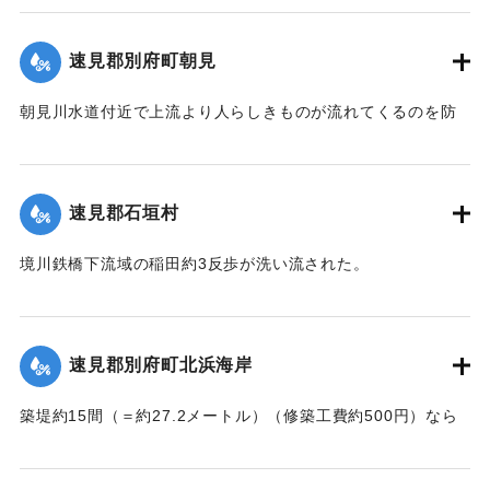
｜固有コード:
002680143
速見郡別府町朝見
朝見川水道付近で上流より人らしきものが流れてくるのを防
止作業中の男性が発見、濁流に身を挺して救助し、朝見病院
へ担ぎ込んだ。救助されたのは9歳の女の子で川筋を通行中に
誤って川に転落したものと判明し、親に引き渡された。この
速見郡石垣村
ほか、朝見筋では七島田が約2畝歩洗い流された。
【出典：大分新聞 大正7年7月14日4面（13日夕刊）】
境川鉄橋下流域の稲田約3反歩が洗い流された。
【出典：大分新聞 大正7年7月14日4面（13日夕刊）】
｜固有コード:
002680144
｜固有コード:
002680145
速見郡別府町北浜海岸
築堤約15間（＝約27.2メートル）（修築工費約500円）なら
びに道路が各所で多少の損壊、海水浴場の建物2棟、砂湯の建
物1棟が波に洗われたくらいで大きな被害はなかった。海岸道