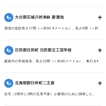
んでいた和船、第二大見丸が暴風雨のため難破。それを奈狩
江村の漁業組合の2人が発見し、消防組と協力、現場へ決死者
7人選抜し現場へ急行させ、辛うじて救助した。
大分郡石城川村来鉢 新溜池
【出典：大分新聞 大正7年7月16日7面（15日夕刊）】
溜池の堤防長さ17間（＝約30.9メートル）、高さ6間（＝約
｜固有コード:
002680195
10.9メートル）が決壊し、水田6反歩が流失、荒廃した。損害
額は2000円の見込み。
【出典：大分新聞 大正7年7月16日7面（15日夕刊）】
日田郡日田町 日田郡立工芸学校
｜固有コード:
002680196
建築中の学校校舎、長さ22間（＝約40メートル）、奥行き4
間半（＝約8.18メートル）の1棟が暴風雨のため倒壊した。同
校舎は6分方しか竣成しておらず、損害は軽微だった。
【出典：大分新聞 大正7年7月16日7面（15日夕刊）】
北海部郡臼杵町二王座
｜固有コード:
002680197
住宅（2間半に3間の瓦葺平家）が豪雨のために倒壊した。
【出典：大分新聞 大正7年7月16日4面（15日夕刊）】