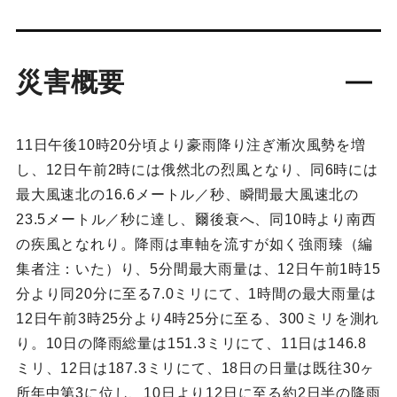
災害概要
11日午後10時20分頃より豪雨降り注ぎ漸次風勢を増
し、12日午前2時には俄然北の烈風となり、同6時には
最大風速北の16.6メートル／秒、瞬間最大風速北の
23.5メートル／秒に達し、爾後衰へ、同10時より南西
の疾風となれり。降雨は車軸を流すが如く強雨臻（編
集者注：いた）り、5分間最大雨量は、12日午前1時15
分より同20分に至る7.0ミリにて、1時間の最大雨量は
12日午前3時25分より4時25分に至る、300ミリを測れ
り。10日の降雨総量は151.3ミリにて、11日は146.8
ミリ、12日は187.3ミリにて、18日の日量は既往30ヶ
所年中第3に位し、10日より12日に至る約2日半の降雨