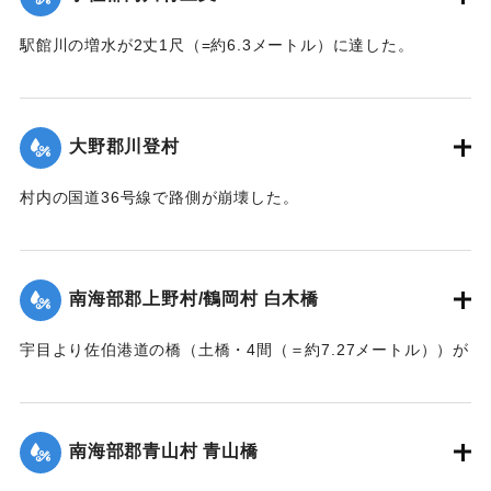
｜固有コード:
002680174
駅館川の増水が2丈1尺（=約6.3メートル）に達した。
【出典：大分新聞 大正7年7月14日7面（13日夕刊）】
｜固有コード:
002680166
大野郡川登村
村内の国道36号線で路側が崩壊した。
【出典：大分新聞 大正7年7月14日7面（13日夕刊）】
｜固有コード:
002680167
南海部郡上野村/鶴岡村 白木橋
宇目より佐伯港道の橋（土橋・4間（＝約7.27メートル））が
墜落した。
【出典：大分新聞 大正7年7月14日7面（13日夕刊）】
南海部郡青山村 青山橋
｜固有コード:
002680168