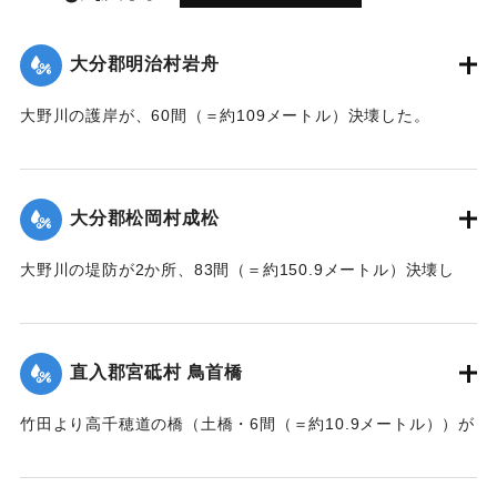
大分郡明治村岩舟
大野川の護岸が、60間（＝約109メートル）決壊した。
【出典：大分新聞 大正7年7月17日3面（16日夕刊）】
｜固有コード:
002680207
大分郡松岡村成松
大野川の堤防が2か所、83間（＝約150.9メートル）決壊し
た。
【出典：大分新聞 大正7年7月17日3面（16日夕刊）】
直入郡宮砥村 鳥首橋
｜固有コード:
002680208
竹田より高千穂道の橋（土橋・6間（＝約10.9メートル））が
流失した。
【出典：大分新聞 大正7年7月17日朝刊2面】