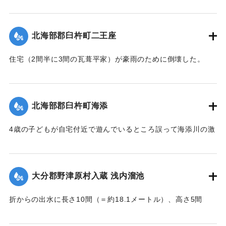
間半（＝約8.18メートル）の1棟が暴風雨のため倒壊した。同
校舎は6分方しか竣成しておらず、損害は軽微だった。
【出典：大分新聞 大正7年7月16日7面（15日夕刊）】
北海部郡臼杵町二王座
｜固有コード:
002680197
住宅（2間半に3間の瓦葺平家）が豪雨のために倒壊した。
【出典：大分新聞 大正7年7月16日4面（15日夕刊）】
｜固有コード:
002680189
北海部郡臼杵町海添
4歳の子どもが自宅付近で遊んでいるところ誤って海添川の激
流に墜落。浮沈しつつ3丁（＝約320メートル）あまり流され
ているところを付近の住民が発見、救助し応急手当を加えた
結果、ようやく蘇生し命に別条はなかった。
大分郡野津原村入蔵 浅内溜池
【出典：大分新聞 大正7年7月16日4面（15日夕刊）】
折からの出水に長さ10間（＝約18.1メートル）、高さ5間
｜固有コード:
002680190
（＝約9.09メートル）が決壊し、そのため逆巻く過水は同地
灌漑田50町歩中、1町歩を流失させ、数町歩に土砂を氾濫させ