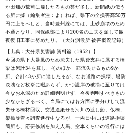
か田畑の荒蕪に帰したるもの甚だ多し。新聞紙の伝う
る所に據（編集者注：よ）れば、県下の全損害高50万
円に上るべしと。当時豊州線にては、土砂崩壊のため
不通となり、同保線部により200名の工夫を派して徹
夜復旧工事に努めたり。（大分測候所 被害概況記録）
【出典：大分県災害誌 資料篇（1952）】
今回の県下大暴風のため流失した県費支弁に属する橋
梁は累計34を算し、そのほか一部流失せるもの9か
所、合計43か所に達したるが、なお道路の損壊、堤防
決壊など枚挙に暇あらず、かつ護岸の破損に至りては
今なお水深のため詳細判明せず、今後判明すべきもの
少なからざるべく、当局にては各方面に手分けして流
失せる橋材回収、交通途絶せる河川の渡し船、仮橋、
架橋等着々調査進行中なるが、一両日中には道路損壊
箇所も、応要修繕を加え人馬、空車くらいの通行には