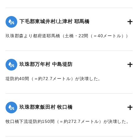
ートル））の約25間（＝約45.4メートル）が崩壊した。玖珠
郡内では堤防の破損箇所が多い。
下毛郡東城井村/上津村 耶馬橋
当初は渡し船で交通の便を図っていたが、一両日に仮橋の工
事に着手する。
玖珠郡森より都府道耶馬橋（土橋・22間（＝40メートル））
【出典：大分新聞 大正7年7月14日7面（13日夕刊）/17日朝
が流失した。
刊2面】
【出典：大分新聞 大正7年7月14日7面（13日夕刊）】
玖珠郡万年村 中島堤防
｜固有コード:
002680157
｜固有コード:
002680158
堤防約40間（＝約72.7メートル）が決壊した。
【出典：大分新聞 大正7年7月14日7面（13日夕刊）】
｜固有コード:
002680159
玖珠郡東飯田村 牧口橋
牧口橋下流堤防約150間（＝約272.7メートル）が決壊した。
【出典：大分新聞 大正7年7月14日7面（13日夕刊）】