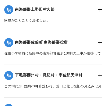
た。損害額は約3万円の見込み。
南海部郡上堅田村久部
今回の決壊で溜池は貯水量が約3分の1になり、今後の灌漑
家屋がことごとく浸水した。
上、不足になるということで、溜池に関わる耕作者が会合し
【出典：大分新聞 大正7年7月16日7面（15日夕刊）】
善後策を競技しているがいまだ結論は出ていない。
【出典：大分新聞 大正7年7月16日4面(15日夕刊)/16日7面
｜固有コード:
002680192
南海部郡佐伯町 南海部郡役所
（15日夕刊）】
佐伯小学校前に新築中の南海部郡役所は8割の工事が進捗して
｜固有コード:
002680191
いたが、12日未明轟然たる音響とともに倒壊し、木材、瓦の
破損が甚だしく、そのほか町内瓦壁などの剥脱崩壊したもの
が少なくなく、消防組を出して警戒につとめている。
下毛郡櫻州村・尾紀村・宇佐郡天津村
【出典：大分新聞 大正7年7月16日4面（15日夕刊）】
この3村は田面約20町歩洗われ、荒田と化し復旧の見込みは見
｜固有コード:
002680184
当がつかず、また半荒田となったところも約20町歩あった。
【出典：大分新聞 大正7年7月16日4面（15日夕刊）】