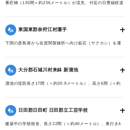
番匠橋（130間＝約236メートル）が流失、付近の日豊線鉄道
工事も甚だしく水害を受けた。
【出典：大分新聞 大正7年7月16日7面（15日夕刊）】
東国東郡奈狩江村灘手
｜固有コード:
002680194
下関の彦島港から佐賀関製錬所へ向け鉱石（ヤクカシ）を運
んでいた和船、第二大見丸が暴風雨のため難破。それを奈狩
江村の漁業組合の2人が発見し、消防組と協力、現場へ決死者
7人選抜し現場へ急行させ、辛うじて救助した。
大分郡石城川村来鉢 新溜池
【出典：大分新聞 大正7年7月16日7面（15日夕刊）】
溜池の堤防長さ17間（＝約30.9メートル）、高さ6間（＝約
｜固有コード:
002680195
10.9メートル）が決壊し、水田6反歩が流失、荒廃した。損害
額は2000円の見込み。
【出典：大分新聞 大正7年7月16日7面（15日夕刊）】
日田郡日田町 日田郡立工芸学校
｜固有コード:
002680196
建築中の学校校舎、長さ22間（＝約40メートル）、奥行き4