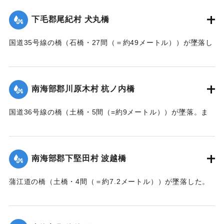
｜固有コード:
002680160
下毛郡尾紀村 犬丸橋
国道35号線の橋（石橋・27間（＝約49メートル））が墜落し
た。
【出典：大分新聞 大正7年7月14日7面（13日夕刊）】
南海部郡川原木村 杭ノ内橋
｜固有コード:
002680161
国道36号線の橋（土橋・5間（=約9メートル））が墜落。ま
た村内の道路は30間（=約54メートル）が破損し、交通途絶
になった。
【出典：大分新聞 大正7年7月14日7面（13日夕刊）】
南海部郡下堅田村 波越橋
｜固有コード:
002680152
蒲江道の橋（土橋・4間（＝約7.2メートル））が墜落した。
【出典：大分新聞 大正7年7月14日7面（13日夕刊）】
｜固有コード:
002680153