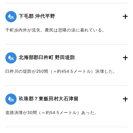
体で発見された。
【出典：大分新聞 大正7年7月14日7面（13日夕刊）】
下毛郡 沖代平野
｜固有コード:
002680177
千町歩内外が流失。農民は悲嘆の涙に暮れている。
【出典：大分新聞 大正7年7月14日7面（13日夕刊）】
｜固有コード:
002680178
北海部郡臼杵町 野田堤防
臼杵川の堤防が250間（＝約454.5メートル）決壊した。
【出典：大分新聞 大正7年7月14日7面（13日夕刊）】
｜固有コード:
002680170
玖珠郡？東飯田村大石津留
道路決壊が30間（＝約54.5メートル）あった。
【出典：大分新聞 大正7年7月14日7面（13日夕刊）】