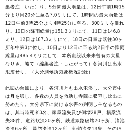
集者注：いた）り、5分間最大雨量は、12日午前1時15
分より同20分に至る7.0ミリにて、1時間の最大雨量は
12日午前3時25分より4時25分に至る、300ミリを測れ
り。10日の降雨総量は151.3ミリにて、11日は146.8
ミリ、12日は187.3ミリにて、18日の日量は既往30ヶ
所年中第3に位し、10日より12日に至る約2日半の降雨
総量は485.4ミリにして、本所創設以来未曾有の大量
なりき。隨て（編集者注：したがって）各河川は出水
氾濫せり。（大分測候所気象概況記録）
此回の台風により、各河川とも出水氾濫し、大分市中
は舟を艤し、多数の人員を救助し寺院に収容し炊出に
努めたり。大分県下に於ける水害の判明し主なるもの
は、其当時死者3名、家屋流失及び倒壊28戸、橋梁流
失38件、道路缼潰30ヶ所、鉄道線路破壊20ヶ所、溜池
決潰6ヶ所、堤防決潰12ヶ所、船舶流失13隻、そのほ