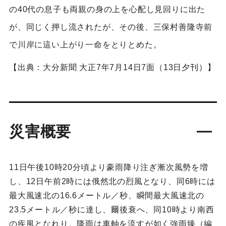
の40代の息子も両親の身の上を心配し見回りに出た
が、同じく押し流されたが、その後、三保村善隆寺前
で川岸に這い上がり一命をとりとめた。
【出典：大分新聞 大正7年7月14日7面（13日夕刊）】
災害概要
11日午後10時20分頃より豪雨降り注ぎ漸次風勢を増
し、12日午前2時には俄然北の烈風となり、同6時には
最大風速北の16.6メートル／秒、瞬間最大風速北の
23.5メートル／秒に達し、爾後衰へ、同10時より南西
の疾風となれり。降雨は車軸を流すが如く強雨臻（編