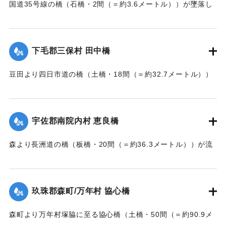
国道35号線の橋（石橋・2間（＝約3.6メートル））が墜落し
た。
【出典：大分新聞 大正7年7月14日7面（13日夕刊）】
下毛郡三保村 田中橋
｜固有コード:
002680163
豆田より四日市道の橋（土橋・18間（＝約32.7メートル））
が墜落した。
【出典：大分新聞 大正7年7月14日7面（13日夕刊）】
宇佐郡南院内村 恵良橋
｜固有コード:
002680164
森より長洲道の橋（板橋・20間（＝約36.3メートル））が流
失した。
【出典：大分新聞 大正7年7月14日7面（13日夕刊）】
玖珠郡森町/万年村 協心橋
｜固有コード:
002680165
森町より万年村塚脇に至る協心橋（土橋・50間（＝約90.9メ