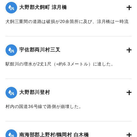
｜固有コード:
002680173
大野郡犬飼町 涼月橋
犬飼三重間の道路は破損が20余箇所に及び、涼月橋は一時流
失の危険があったが免れたものの、左岸の橋台が破損した。
【出典：大分新聞 大正7年7月14日7面（13日夕刊）】
宇佐郡両川村三叉
｜固有コード:
002680174
駅館川の増水が2丈1尺（=約6.3メートル）に達した。
【出典：大分新聞 大正7年7月14日7面（13日夕刊）】
｜固有コード:
002680166
大野郡川登村
村内の国道36号線で路側が崩壊した。
【出典：大分新聞 大正7年7月14日7面（13日夕刊）】
｜固有コード:
002680167
南海部郡上野村/鶴岡村 白木橋