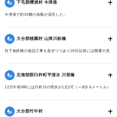
下毛郡櫻洲村 今津港
｜固有コード:
002680185
今津港で約30艘の漁船が流失した。
【出典：大分新聞 大正7年7月16日4面（15日夕刊）】
｜固有コード:
002680186
大分郡桃園村 山津川鉄橋
目下仮鉄橋の仮設工事を急ぎつつあり20日以前には開通の見
込み。それまでは山津川を徒歩連絡することで16日の一番列
車より全線運転を決定、徒歩区間は20鎖4町（＝約838.6メー
トル）で、山津川の両岸より各100尺（＝約30.3メートル）
北海部郡臼杵町平清水 川登橋
のはしごで昇降の便に備え、手荷物、小荷物、新聞雑誌その
ほか客車内に持ち込みうる荷持以外の積み込みの貨物は復旧
12日午前9時には臼杵川の増水が1丈2尺（＝約3.6メートル）
まで中止することとし、徒歩連絡のためこの両岸において停
に達し、橋の付近の家屋は全部浸水し、床上3-4尺（＝約90-
車する時間は約40分間の予定である。なお川岸に仮事務所を
120センチ）に達したため、臼杵署では首藤署長以下、全署員
作り、助役以下駅夫および運転事務所員が駐在し、電灯電話
が出動し、棟が浸かる程の激流を冒して危険区域の家族全部
をはじめ必要な設備をなしている。徒歩は極平易にして手荷
大分郡竹中村
を救助し、付近の山村材木店に収容した。
物は1個5銭で赤帽に託すことができる。