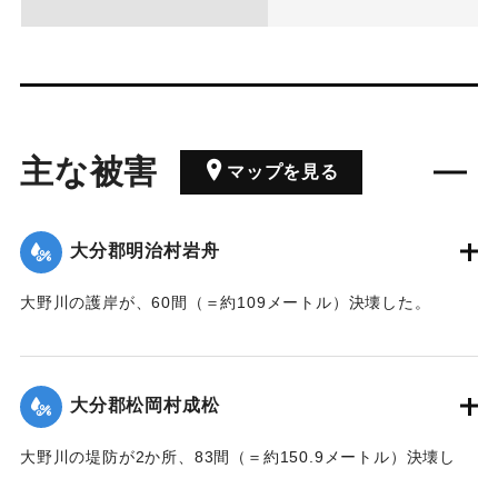
主な被害
マップを見る
大分郡明治村岩舟
大野川の護岸が、60間（＝約109メートル）決壊した。
【出典：大分新聞 大正7年7月17日3面（16日夕刊）】
｜固有コード:
002680207
大分郡松岡村成松
大野川の堤防が2か所、83間（＝約150.9メートル）決壊し
た。