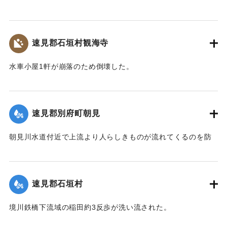
崩壊したため、12日より全列車の運転を中止し、復旧工事に
着手しているが今日明日中の開通の見込みはない。
【出典：大分新聞 大正7年7月14日4面（13日夕刊）】
速見郡石垣村観海寺
｜固有コード:
002680151
水車小屋1軒が崩落のため倒壊した。
【出典：大分新聞 大正7年7月14日4面（13日夕刊）】
｜固有コード:
002680143
速見郡別府町朝見
朝見川水道付近で上流より人らしきものが流れてくるのを防
止作業中の男性が発見、濁流に身を挺して救助し、朝見病院
へ担ぎ込んだ。救助されたのは9歳の女の子で川筋を通行中に
誤って川に転落したものと判明し、親に引き渡された。この
速見郡石垣村
ほか、朝見筋では七島田が約2畝歩洗い流された。
【出典：大分新聞 大正7年7月14日4面（13日夕刊）】
境川鉄橋下流域の稲田約3反歩が洗い流された。
【出典：大分新聞 大正7年7月14日4面（13日夕刊）】