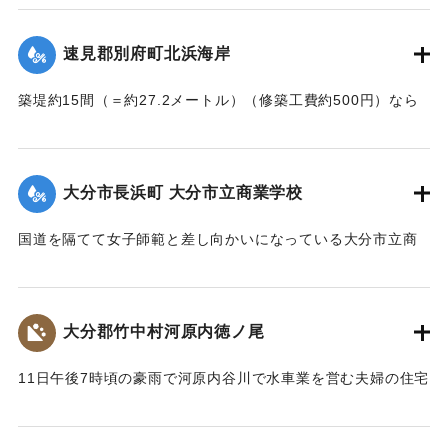
｜固有コード:
002680144
｜固有コード:
002680145
速見郡別府町北浜海岸
築堤約15間（＝約27.2メートル）（修築工費約500円）なら
びに道路が各所で多少の損壊、海水浴場の建物2棟、砂湯の建
物1棟が波に洗われたくらいで大きな被害はなかった。海岸道
路に打ち上げられたゴミや木片などは別府町役場より片付け
大分市長浜町 大分市立商業学校
られている。
【出典：大分新聞 大正7年7月14日4面（13日夕刊）】
国道を隔てて女子師範と差し向かいになっている大分市立商
業学校の敷地は今回の出水での被害はなかったが、国道から
｜固有コード:
002680146
敷地に至る6,7間（=約10.9～12.7メートル）の道路は全部流
失し、付近の国道の一部も大損害を生じた。
大分郡竹中村河原内徳ノ尾
【出典：大分新聞 大正7年7月14日4面（13日夕刊）】
11日午後7時頃の豪雨で河原内谷川で水車業を営む夫婦の住宅
｜固有コード:
002680147
付近の崖の地盤が緩み、12日午前8時に突然崩壊、家屋もろと
も押し流された。夫の50代の男性は同日午後11時に同村畑の