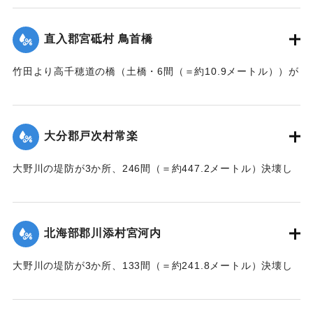
【出典：大分新聞 大正7年7月17日3面（16日夕刊）】
直入郡宮砥村 鳥首橋
｜固有コード:
002680208
竹田より高千穂道の橋（土橋・6間（＝約10.9メートル））が
流失した。
【出典：大分新聞 大正7年7月17日朝刊2面】
大分郡戸次村常楽
｜固有コード:
002680202
大野川の堤防が3か所、246間（＝約447.2メートル）決壊し
た。
【出典：大分新聞 大正7年7月17日3面（16日夕刊）】
北海部郡川添村宮河内
｜固有コード:
002680204
大野川の堤防が3か所、133間（＝約241.8メートル）決壊し
た。
【出典：大分新聞 大正7年7月17日3面（16日夕刊）】