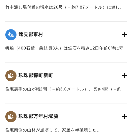
【出典：大分新聞 大正7年7月16日4面（15日夕刊）】
竹中渡し場付近の増水は26尺（＝約7.87メートル）に達し、
【出典：大分新聞 大正7年7月16日4面（15日夕刊）】
竹中の人家は床上5尺（＝約1.5メートル）くらい浸水し、厩
｜固有コード:
002680188
舎・物置など流失した。なお、竹中中判田堀割10坪、竹中駅
｜固有コード:
002680187
付近で数十坪崩壊し交通途絶した。
速見郡東村
【出典：大分新聞 大正7年7月14日7面（13日夕刊）】
帆船（400石積・乗組員3人）は鉱石を積み12日午前0時に守
｜固有コード:
002680180
江港を出港、佐賀関港に向けて航行中、東村の沖合で難船沈
没しているところを同地の漁民に救助された。船価2500円の
損害、鉱石の価格は不明。
玖珠郡森町新町
【出典：大分新聞 大正7年7月14日7面（13日夕刊）】
住宅裏手の山が幅2間（＝約3.6メートル）、長さ4間（＝約
｜固有コード:
002680181
7.2メートル）崩壊し、2軒の家屋を押しつぶした。
【出典：大分新聞 大正7年7月14日7面（13日夕刊）】
玖珠郡万年村塚脇
｜固有コード:
002680182
住宅南側の山林が崩壊して、家屋を半破壊した。