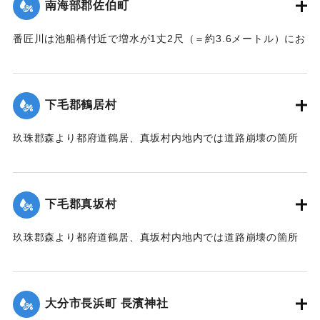
南海部郡佐伯町
番匠川は池船橋付近で増水が1丈2尺（＝約3.6メートル）にお
よび隣村の家屋や田畑に水の侵入が多く、人畜の死傷は不明
である。
濁流は平地の全部を洗い、市街は約3尺（＝約90センチ）の浸
下毛郡鶴居村
水があったが、正午より水勢がやや減じ、池船橋はかろうじ
て流失を免れた。田畑農作物の被害は甚だしく、電信電話不
玖珠郡森より都府道鶴居、真坂村内地内では道路崩壊の箇所
通、郵便物は局内および佐伯駅に停滞し、汽車線路破壊のた
が多く、車馬の交通が途絶している。
め発着は1日1回ないし2回のみになっている。
【出典：大分新聞 大正7年7月14日7面（13日夕刊）】
【出典：大分新聞 大正7年7月14日7面（13日夕刊）/大正7年
下毛郡真坂村
7月16日朝刊4面】
｜固有コード:
002680155
玖珠郡森より都府道鶴居、真坂村内地内では道路崩壊の箇所
｜固有コード:
002680154
が多く、車馬の交通が途絶している。
【出典：大分新聞 大正7年7月14日7面（13日夕刊）】
大分市長浜町 長濱神社
｜固有コード:
002680156