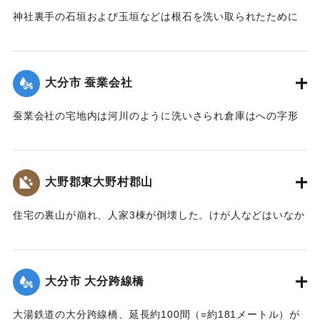
神社裏手の石垣および玉垣などは根石を洗い取られたために
全部崩壊し、神殿の一部地盤にも破損が生じた。
【出典：大分新聞 大正7年7月14日4面（13日夕刊）】
大分市 蚕業会社
｜固有コード:
002680148
蚕業会社の宅地内は河川のように洗いさられ倉庫はへの字形
に傾き、事務室の地盤は洗い流され、家屋は危険な状態にな
っている。
【出典：大分新聞 大正7年7月14日4面（13日夕刊）】
大野郡東大野村郡山
｜固有コード:
002680149
住宅の裏山が崩れ、人家3棟が倒壊した。けが人などはいなか
った。
【出典：大分新聞 大正7年7月14日4面（13日夕刊）】
大分市 大分跨線橋
｜固有コード:
002680150
大湯鉄道の大分跨線橋、延長約100間（=約181メートル）が