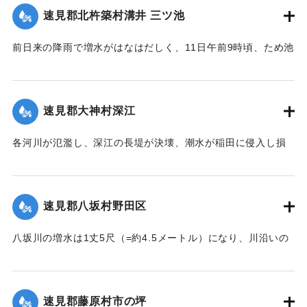
森字河原で遺体となり発見された。妻の40代の女性の遺体は
速見郡北杵築村溝井 三ツ池
13日正午になっても発見されていない。
【出典：大分新聞 大正7年7月14日4面（13日夕刊）】
前日来の降雨で増水がはなはだしく、11日午前9時頃、ため池
の堤防中央より決壊したために植付田1町5反あまりを押し流
｜固有コード:
002680138
し多額の損害が出た。区民総出で警戒したためそのほか2つの
ため池は無事だった。
速見郡大神村深江
【出典：大分新聞 大正7年7月14日4面（13日夕刊）】
各河川が氾濫し、深江の長堤が決壊、潮水が稲田に侵入し損
｜固有コード:
002680139
害が非常に大きく、村民数百名が駆けつけ応急工事を行って
いる。また浸水家屋が多数あり、光景は惨憺たるものがあ
る。また西浦川の石橋は墜落したところがあり、目下手当を
速見郡八坂村野田区
行っている。
【出典：大分新聞 大正7年7月14日4面（13日夕刊）】
八坂川の増水は1丈5尺（=約4.5メートル）になり、川沿いの
被害は少なくない模様で、野田区では目下工事中の養水溜池
｜固有コード:
002680140
の堤防が崩壊しつつあり、区民総出で防水中である。
【出典：大分新聞 大正7年7月14日4面（13日夕刊）】
速見郡藤原村市の坪