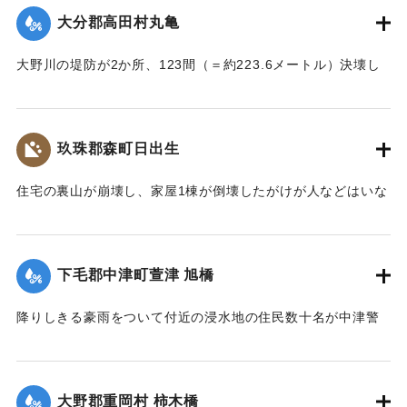
大分郡高田村丸亀
｜固有コード:
002680205
大野川の堤防が2か所、123間（＝約223.6メートル）決壊し
た。
【出典：大分新聞 大正7年7月17日3面（16日夕刊）】
玖珠郡森町日出生
｜固有コード:
002680206
住宅の裏山が崩壊し、家屋1棟が倒壊したがけが人などはいな
かった。
【出典：大分新聞 大正7年7月16日7面（15日夕刊）】
下毛郡中津町萱津 旭橋
｜固有コード:
002680198
降りしきる豪雨をついて付近の浸水地の住民数十名が中津警
察署に殺到、旭橋の上の家屋の撤去を迫った。萱津付近の浸
水は明治26年の水害に比べても割合が大きく、浸水家屋が
200戸に及んでいるのは要するに排水地である橋の上に不自然
大野郡重岡村 柿木橋