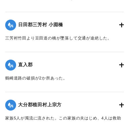
【出典：大分新聞 大正7年7月14日7面（13日夕刊）】
｜固有コード:
002680183
日田郡三芳村 小淵橋
三芳村竹田より豆田道の橋が墜落して交通が途絶した。
【出典：大分新聞 大正7年7月14日7面（13日夕刊）】
｜固有コード:
002680175
直入郡
鶴崎道路の破損が2か所あった。
【出典：大分新聞 大正7年7月14日7面（13日夕刊）】
｜固有コード:
002680176
大分郡稙田村上宗方
家族5人が濁流に流された。この家族の夫はじめ、4人は救助
されたが30代の妻は、この日の午後、瀧尾村羽田の裏道で死