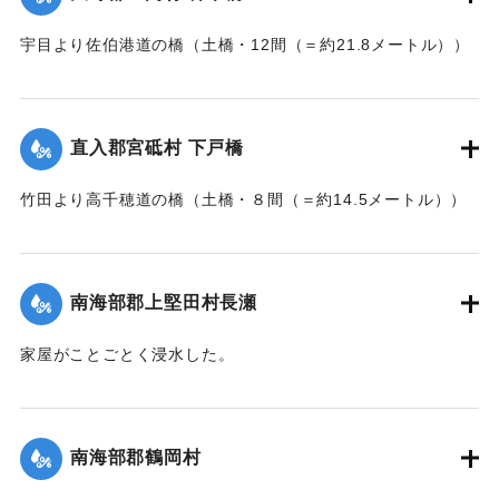
な住宅を建築する許可を当局が出したためとして、その不当
命令をただし、被害を予防するために行政訴訟を提起しよう
宇目より佐伯港道の橋（土橋・12間（＝約21.8メートル））
と13日以来、住民の間で協議が進められてきたが、費用など
が流失した。
の問題で泣き寝入りの状態になっている。また町当局もこの
【出典：大分新聞 大正7年7月17日朝刊2面】
問題に対して冷然であることも遺憾であるとある被害住民は
憤慨している。
直入郡宮砥村 下戸橋
｜固有コード:
002680200
【出典：大分新聞 大正7年7月16日7面（15日夕刊）】
竹田より高千穂道の橋（土橋・８間（＝約14.5メートル））
が流失した。
｜固有コード:
002680199
【出典：大分新聞 大正7年7月17日朝刊2面】
南海部郡上堅田村長瀬
｜固有コード:
002680201
家屋がことごとく浸水した。
【出典：大分新聞 大正7年7月16日7面（15日夕刊）】
｜固有コード:
002680193
南海部郡鶴岡村