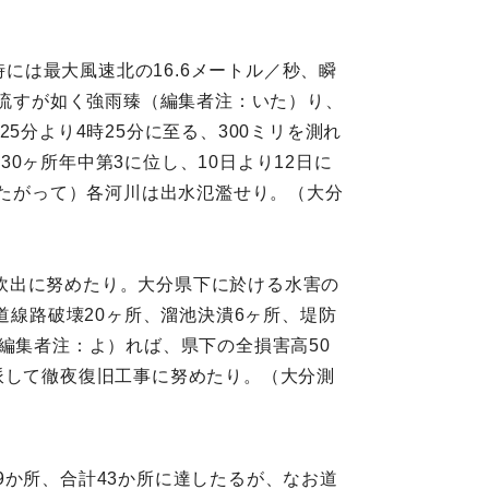
時には最大風速北の16.6メートル／秒、瞬
を流すが如く強雨臻（編集者注：いた）り、
25分より4時25分に至る、300ミリを測れ
往30ヶ所年中第3に位し、10日より12日に
したがって）各河川は出水氾濫せり。（大分
炊出に努めたり。大分県下に於ける水害の
道線路破壊20ヶ所、溜池決潰6ヶ所、堤防
編集者注：よ）れば、県下の全損害高50
派して徹夜復旧工事に努めたり。（大分測
9か所、合計43か所に達したるが、なお道