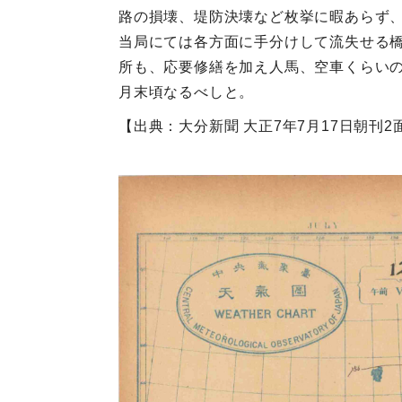
路の損壊、堤防決壊など枚挙に暇あらず
当局にては各方面に手分けして流失せる
所も、応要修繕を加え人馬、空車くらい
月末頃なるべしと。
【出典：大分新聞 大正7年7月17日朝刊2