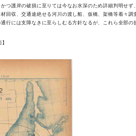
、かつ護岸の破損に至りては今なお水深のため詳細判明せず
橋材回収、交通途絶せる河川の渡し船、仮橋、架橋等着々調
の通行には支障なきに至らしむる方針なるが、これら全部の
面】