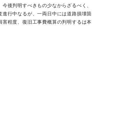
、今後判明すべきもの少なからざるべく、
査進行中なるが、一両日中には道路損壊箇
損害程度、復旧工事費概算の判明するは本