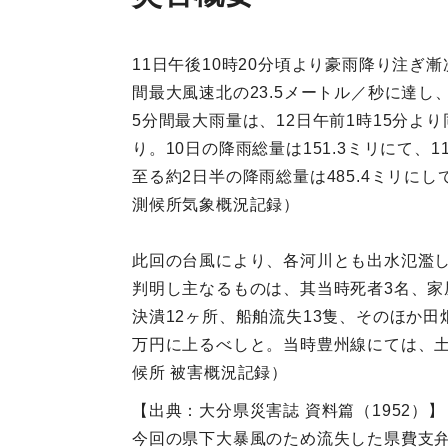
11日午後10時20分頃より豪雨降り注ぎ
間最大風速北の23.5メートル／秒に達
5分間最大雨量は、12日午前1時15分より
り。10日の降雨総量は151.3ミリにて、1
至る約2日半の降雨総量は485.4ミリ
測候所気象概況記録）
此回の台風により、各河川とも出水氾濫
判明し主なるものは、其当時死者3名、家屋
決潰12ヶ所、船舶流失13隻、そのほか
万円に上るべしと。当時豊州線にては、土
候所 被害概況記録）
【出典：大分県災害誌 資料篇（1952）】
今回の県下大暴風のため流失した県費支弁