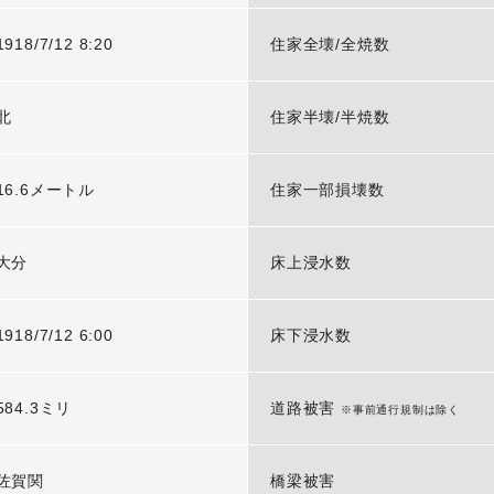
1918/7/12 8:20
住家全壊/全焼数
北
住家半壊/半焼数
16.6メートル
住家一部損壊数
大分
床上浸水数
1918/7/12 6:00
床下浸水数
584.3ミリ
道路被害
※事前通行規制は除く
佐賀関
橋梁被害