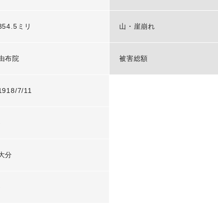
354.5ミリ
山・崖崩れ
由布院
被害総額
1918/7/11
-
大分
-