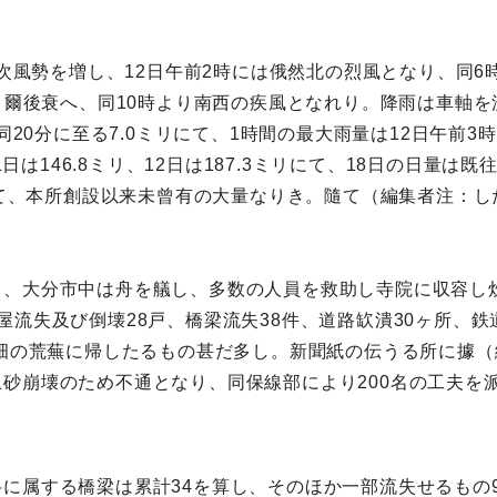
漸次風勢を増し、12日午前2時には俄然北の烈風となり、同6
し、爾後衰へ、同10時より南西の疾風となれり。降雨は車軸
同20分に至る7.0ミリにて、1時間の最大雨量は12日午前3時
1日は146.8ミリ、12日は187.3ミリにて、18日の日量は既
にして、本所創設以来未曾有の大量なりき。隨て（編集者注：
し、大分市中は舟を艤し、多数の人員を救助し寺院に収容し
流失及び倒壊28戸、橋梁流失38件、道路缼潰30ヶ所、鉄
田畑の荒蕪に帰したるもの甚だ多し。新聞紙の伝うる所に據（
砂崩壊のため不通となり、同保線部により200名の工夫を
に属する橋梁は累計34を算し、そのほか一部流失せるもの