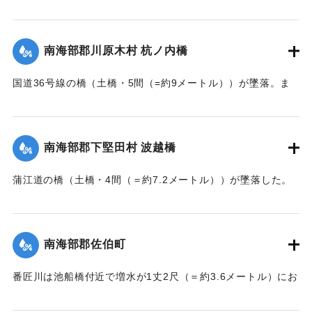
た。
【出典：大分新聞 大正7年7月14日7面（13日夕刊）】
南海部郡川原木村 杭ノ内橋
｜固有コード:
002680161
国道36号線の橋（土橋・5間（=約9メートル））が墜落。ま
た村内の道路は30間（=約54メートル）が破損し、交通途絶
になった。
【出典：大分新聞 大正7年7月14日7面（13日夕刊）】
南海部郡下堅田村 波越橋
｜固有コード:
002680152
蒲江道の橋（土橋・4間（＝約7.2メートル））が墜落した。
【出典：大分新聞 大正7年7月14日7面（13日夕刊）】
｜固有コード:
002680153
南海部郡佐伯町
番匠川は池船橋付近で増水が1丈2尺（＝約3.6メートル）にお
よび隣村の家屋や田畑に水の侵入が多く、人畜の死傷は不明
である。