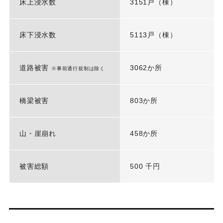
床上浸水数
3151戸（棟）
床下浸水数
5113戸（棟）
道路被害
3062か所
※事前通行規制は除く
橋梁被害
803か所
山・崖崩れ
458か所
被害総額
500 千円