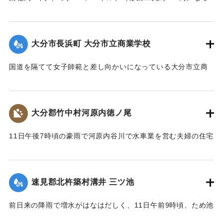
びに道路が各所で多少の損壊、海水浴場の建物2棟、砂湯の建
物1棟が波に洗われたくらいで大きな被害はなかった。海岸道
路に打ち上げられたゴミや木片などは別府町役場より片付け
大分市長浜町 大分市立商業学校
られている。
【出典：大分新聞 大正7年7月14日4面（13日夕刊）】
国道を隔てて女子師範と差し向かいになっている大分市立商
業学校の敷地は今回の出水での被害はなかったが、国道から
｜固有コード:
002680146
敷地に至る6,7間（=約10.9～12.7メートル）の道路は全部流
失し、付近の国道の一部も大損害を生じた。
大分郡竹中村河原内徳ノ尾
【出典：大分新聞 大正7年7月14日4面（13日夕刊）】
11日午後7時頃の豪雨で河原内谷川で水車業を営む夫婦の住宅
｜固有コード:
002680147
付近の崖の地盤が緩み、12日午前8時に突然崩壊、家屋もろと
も押し流された。夫の50代の男性は同日午後11時に同村畑の
森字河原で遺体となり発見された。妻の40代の女性の遺体は
速見郡北杵築村溝井 三ツ池
13日正午になっても発見されていない。
【出典：大分新聞 大正7年7月14日4面（13日夕刊）】
前日来の降雨で増水がはなはだしく、11日午前9時頃、ため池
の堤防中央より決壊したために植付田1町5反あまりを押し流