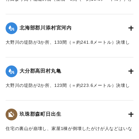
流失した。
【出典：大分新聞 大正7年7月17日朝刊2面】
北海部郡川添村宮河内
｜固有コード:
002680202
大野川の堤防が3か所、133間（＝約241.8メートル）決壊し
た。
【出典：大分新聞 大正7年7月17日3面（16日夕刊）】
大分郡高田村丸亀
｜固有コード:
002680205
大野川の堤防が2か所、123間（＝約223.6メートル）決壊し
た。
【出典：大分新聞 大正7年7月17日3面（16日夕刊）】
玖珠郡森町日出生
｜固有コード:
002680206
住宅の裏山が崩壊し、家屋1棟が倒壊したがけが人などはいな
かった。