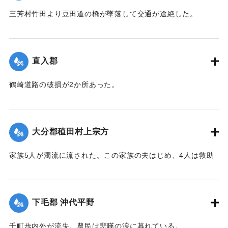
三芳村竹田より豆田道の橋が墜落して交通が途絶した。
【出典：大分新聞 大正7年7月14日7面（13日夕刊）】
｜固有コード:
002680175
直入郡
鶴崎道路の破損が2か所あった。
【出典：大分新聞 大正7年7月14日7面（13日夕刊）】
｜固有コード:
002680176
大分郡稙田村上宗方
家族5人が濁流に流された。この家族の夫はじめ、4人は救助
されたが30代の妻は、この日の午後、瀧尾村羽田の裏道で死
体で発見された。
【出典：大分新聞 大正7年7月14日7面（13日夕刊）】
下毛郡 沖代平野
｜固有コード:
002680177
千町歩内外が流失。農民は悲嘆の涙に暮れている。