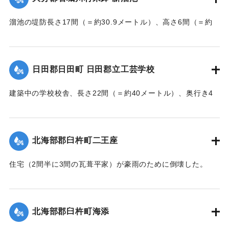
【出典：大分新聞 大正7年7月16日7面（15日夕刊）】
溜池の堤防長さ17間（＝約30.9メートル）、高さ6間（＝約
｜固有コード:
002680195
10.9メートル）が決壊し、水田6反歩が流失、荒廃した。損害
額は2000円の見込み。
【出典：大分新聞 大正7年7月16日7面（15日夕刊）】
日田郡日田町 日田郡立工芸学校
｜固有コード:
002680196
建築中の学校校舎、長さ22間（＝約40メートル）、奥行き4
間半（＝約8.18メートル）の1棟が暴風雨のため倒壊した。同
校舎は6分方しか竣成しておらず、損害は軽微だった。
【出典：大分新聞 大正7年7月16日7面（15日夕刊）】
北海部郡臼杵町二王座
｜固有コード:
002680197
住宅（2間半に3間の瓦葺平家）が豪雨のために倒壊した。
【出典：大分新聞 大正7年7月16日4面（15日夕刊）】
｜固有コード:
002680189
北海部郡臼杵町海添