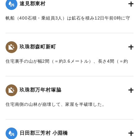
速見郡東村
【出典：大分新聞 大正7年7月14日7面（13日夕刊）】
帆船（400石積・乗組員3人）は鉱石を積み12日午前0時に守
｜固有コード:
002680180
江港を出港、佐賀関港に向けて航行中、東村の沖合で難船沈
没しているところを同地の漁民に救助された。船価2500円の
損害、鉱石の価格は不明。
玖珠郡森町新町
【出典：大分新聞 大正7年7月14日7面（13日夕刊）】
住宅裏手の山が幅2間（＝約3.6メートル）、長さ4間（＝約
｜固有コード:
002680181
7.2メートル）崩壊し、2軒の家屋を押しつぶした。
【出典：大分新聞 大正7年7月14日7面（13日夕刊）】
玖珠郡万年村塚脇
｜固有コード:
002680182
住宅南側の山林が崩壊して、家屋を半破壊した。
【出典：大分新聞 大正7年7月14日7面（13日夕刊）】
｜固有コード:
002680183
日田郡三芳村 小淵橋