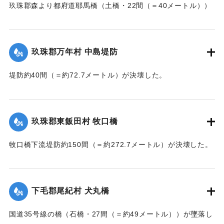
玖珠郡森より都府道耶馬橋（土橋・22間（＝40メートル））
【出典：大分新聞 大正7年7月14日7面（13日夕刊）/17日朝
が流失した。
刊2面】
【出典：大分新聞 大正7年7月14日7面（13日夕刊）】
玖珠郡万年村 中島堤防
｜固有コード:
002680157
｜固有コード:
002680158
堤防約40間（＝約72.7メートル）が決壊した。
【出典：大分新聞 大正7年7月14日7面（13日夕刊）】
｜固有コード:
002680159
玖珠郡東飯田村 牧口橋
牧口橋下流堤防約150間（＝約272.7メートル）が決壊した。
【出典：大分新聞 大正7年7月14日7面（13日夕刊）】
｜固有コード:
002680160
下毛郡尾紀村 犬丸橋
国道35号線の橋（石橋・27間（＝約49メートル））が墜落し