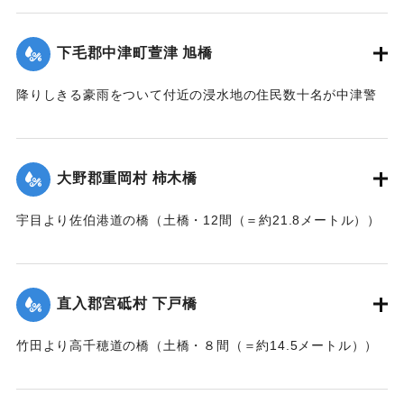
【出典：大分新聞 大正7年7月16日7面（15日夕刊）】
下毛郡中津町萱津 旭橋
｜固有コード:
002680198
降りしきる豪雨をついて付近の浸水地の住民数十名が中津警
察署に殺到、旭橋の上の家屋の撤去を迫った。萱津付近の浸
水は明治26年の水害に比べても割合が大きく、浸水家屋が
200戸に及んでいるのは要するに排水地である橋の上に不自然
大野郡重岡村 柿木橋
な住宅を建築する許可を当局が出したためとして、その不当
命令をただし、被害を予防するために行政訴訟を提起しよう
宇目より佐伯港道の橋（土橋・12間（＝約21.8メートル））
と13日以来、住民の間で協議が進められてきたが、費用など
が流失した。
の問題で泣き寝入りの状態になっている。また町当局もこの
【出典：大分新聞 大正7年7月17日朝刊2面】
問題に対して冷然であることも遺憾であるとある被害住民は
憤慨している。
直入郡宮砥村 下戸橋
｜固有コード:
002680200
【出典：大分新聞 大正7年7月16日7面（15日夕刊）】
竹田より高千穂道の橋（土橋・８間（＝約14.5メートル））
が流失した。
｜固有コード:
002680199
【出典：大分新聞 大正7年7月17日朝刊2面】