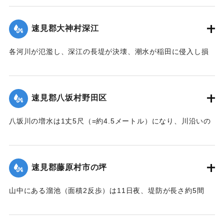
｜固有コード:
002680138
し多額の損害が出た。区民総出で警戒したためそのほか2つの
ため池は無事だった。
速見郡大神村深江
【出典：大分新聞 大正7年7月14日4面（13日夕刊）】
各河川が氾濫し、深江の長堤が決壊、潮水が稲田に侵入し損
｜固有コード:
002680139
害が非常に大きく、村民数百名が駆けつけ応急工事を行って
いる。また浸水家屋が多数あり、光景は惨憺たるものがあ
る。また西浦川の石橋は墜落したところがあり、目下手当を
速見郡八坂村野田区
行っている。
【出典：大分新聞 大正7年7月14日4面（13日夕刊）】
八坂川の増水は1丈5尺（=約4.5メートル）になり、川沿いの
被害は少なくない模様で、野田区では目下工事中の養水溜池
｜固有コード:
002680140
の堤防が崩壊しつつあり、区民総出で防水中である。
【出典：大分新聞 大正7年7月14日4面（13日夕刊）】
速見郡藤原村市の坪
｜固有コード:
002680141
山中にある溜池（面積2反歩）は11日夜、堤防が長さ約5間
（＝約9メートル）、高さ2間半（＝約4.5メートル）決壊し、
下流の田地1町3反歩を流失した。