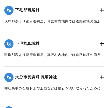
濁流は平地の全部を洗い、市街は約3尺（＝約90センチ）の浸
下毛郡鶴居村
水があったが、正午より水勢がやや減じ、池船橋はかろうじ
て流失を免れた。田畑農作物の被害は甚だしく、電信電話不
玖珠郡森より都府道鶴居、真坂村内地内では道路崩壊の箇所
通、郵便物は局内および佐伯駅に停滞し、汽車線路破壊のた
が多く、車馬の交通が途絶している。
め発着は1日1回ないし2回のみになっている。
【出典：大分新聞 大正7年7月14日7面（13日夕刊）】
【出典：大分新聞 大正7年7月14日7面（13日夕刊）/大正7年
下毛郡真坂村
7月16日朝刊4面】
｜固有コード:
002680155
玖珠郡森より都府道鶴居、真坂村内地内では道路崩壊の箇所
｜固有コード:
002680154
が多く、車馬の交通が途絶している。
【出典：大分新聞 大正7年7月14日7面（13日夕刊）】
大分市長浜町 長濱神社
｜固有コード:
002680156
神社裏手の石垣および玉垣などは根石を洗い取られたために
全部崩壊し、神殿の一部地盤にも破損が生じた。
【出典：大分新聞 大正7年7月14日4面（13日夕刊）】