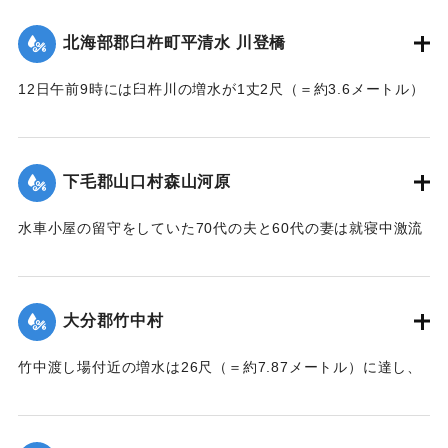
トル）で、山津川の両岸より各100尺（＝約30.3メートル）
北海部郡臼杵町平清水 川登橋
のはしごで昇降の便に備え、手荷物、小荷物、新聞雑誌その
ほか客車内に持ち込みうる荷持以外の積み込みの貨物は復旧
12日午前9時には臼杵川の増水が1丈2尺（＝約3.6メートル）
まで中止することとし、徒歩連絡のためこの両岸において停
に達し、橋の付近の家屋は全部浸水し、床上3-4尺（＝約90-
車する時間は約40分間の予定である。なお川岸に仮事務所を
120センチ）に達したため、臼杵署では首藤署長以下、全署員
作り、助役以下駅夫および運転事務所員が駐在し、電灯電話
が出動し、棟が浸かる程の激流を冒して危険区域の家族全部
をはじめ必要な設備をなしている。徒歩は極平易にして手荷
下毛郡山口村森山河原
を救助し、付近の山村材木店に収容した。
物は1個5銭で赤帽に託すことができる。
【出典：大分新聞 大正7年7月16日4面（15日夕刊）】
水車小屋の留守をしていた70代の夫と60代の妻は就寝中激流
【出典：大分新聞 大正7年7月16日4面（15日夕刊）】
のため水車ごと押し流され溺死した。この夫婦の40代の息子
｜固有コード:
002680188
も両親の身の上を心配し見回りに出たが、同じく押し流され
｜固有コード:
002680187
たが、その後、三保村善隆寺前で川岸に這い上がり一命をと
大分郡竹中村
りとめた。
【出典：大分新聞 大正7年7月14日7面（13日夕刊）】
竹中渡し場付近の増水は26尺（＝約7.87メートル）に達し、
竹中の人家は床上5尺（＝約1.5メートル）くらい浸水し、厩
｜固有コード:
002680179
舎・物置など流失した。なお、竹中中判田堀割10坪、竹中駅
付近で数十坪崩壊し交通途絶した。