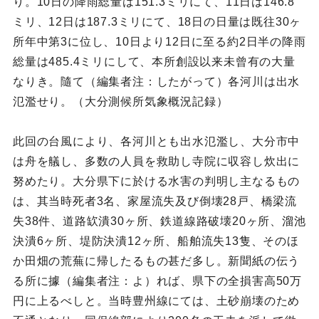
り。10日の降雨総量は151.3ミリにて、11日は146.8
ミリ、12日は187.3ミリにて、18日の日量は既往30ヶ
所年中第3に位し、10日より12日に至る約2日半の降雨
総量は485.4ミリにして、本所創設以来未曾有の大量
なりき。隨て（編集者注：したがって）各河川は出水
氾濫せり。（大分測候所気象概況記録）
此回の台風により、各河川とも出水氾濫し、大分市中
は舟を艤し、多数の人員を救助し寺院に収容し炊出に
努めたり。大分県下に於ける水害の判明し主なるもの
は、其当時死者3名、家屋流失及び倒壊28戸、橋梁流
失38件、道路缼潰30ヶ所、鉄道線路破壊20ヶ所、溜池
決潰6ヶ所、堤防決潰12ヶ所、船舶流失13隻、そのほ
か田畑の荒蕪に帰したるもの甚だ多し。新聞紙の伝う
る所に據（編集者注：よ）れば、県下の全損害高50万
円に上るべしと。当時豊州線にては、土砂崩壊のため