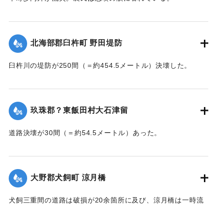
【出典：大分新聞 大正7年7月14日7面（13日夕刊）】
｜固有コード:
002680178
北海部郡臼杵町 野田堤防
臼杵川の堤防が250間（＝約454.5メートル）決壊した。
【出典：大分新聞 大正7年7月14日7面（13日夕刊）】
｜固有コード:
002680170
玖珠郡？東飯田村大石津留
道路決壊が30間（＝約54.5メートル）あった。
【出典：大分新聞 大正7年7月14日7面（13日夕刊）】
｜固有コード:
002680173
大野郡犬飼町 涼月橋
犬飼三重間の道路は破損が20余箇所に及び、涼月橋は一時流
失の危険があったが免れたものの、左岸の橋台が破損した。