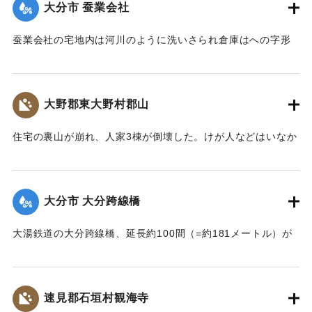
大分市 蚕業会社
｜固有コード:
002680148
蚕業会社の宅地内は河川のように洗いさられ倉庫はへの字形
に傾き、事務室の地盤は洗い流され、家屋は危険な状態にな
っている。
【出典：大分新聞 大正7年7月14日4面（13日夕刊）】
大野郡東大野村郡山
｜固有コード:
002680149
住宅の裏山が崩れ、人家3棟が倒壊した。けが人などはいなか
った。
【出典：大分新聞 大正7年7月14日4面（13日夕刊）】
大分市 大分跨線橋
｜固有コード:
002680150
大湯鉄道の大分跨線橋、延長約100間（=約181メートル）が
崩壊したため、12日より全列車の運転を中止し、復旧工事に
着手しているが今日明日中の開通の見込みはない。
【出典：大分新聞 大正7年7月14日4面（13日夕刊）】
速見郡石垣村観海寺