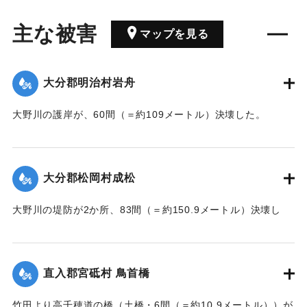
主な被害
マップを見る
大分郡明治村岩舟
大野川の護岸が、60間（＝約109メートル）決壊した。
【出典：大分新聞 大正7年7月17日3面（16日夕刊）】
｜固有コード:
002680207
大分郡松岡村成松
大野川の堤防が2か所、83間（＝約150.9メートル）決壊し
た。
【出典：大分新聞 大正7年7月17日3面（16日夕刊）】
直入郡宮砥村 鳥首橋
｜固有コード:
002680208
竹田より高千穂道の橋（土橋・6間（＝約10.9メートル））が