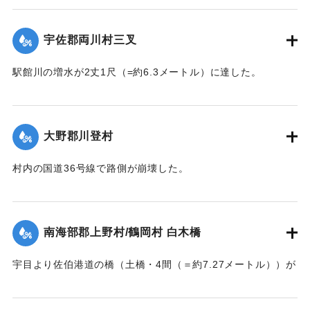
【出典：大分新聞 大正7年7月14日7面（13日夕刊）】
宇佐郡両川村三叉
｜固有コード:
002680174
駅館川の増水が2丈1尺（=約6.3メートル）に達した。
【出典：大分新聞 大正7年7月14日7面（13日夕刊）】
｜固有コード:
002680166
大野郡川登村
村内の国道36号線で路側が崩壊した。
【出典：大分新聞 大正7年7月14日7面（13日夕刊）】
｜固有コード:
002680167
南海部郡上野村/鶴岡村 白木橋
宇目より佐伯港道の橋（土橋・4間（＝約7.27メートル））が
墜落した。
【出典：大分新聞 大正7年7月14日7面（13日夕刊）】