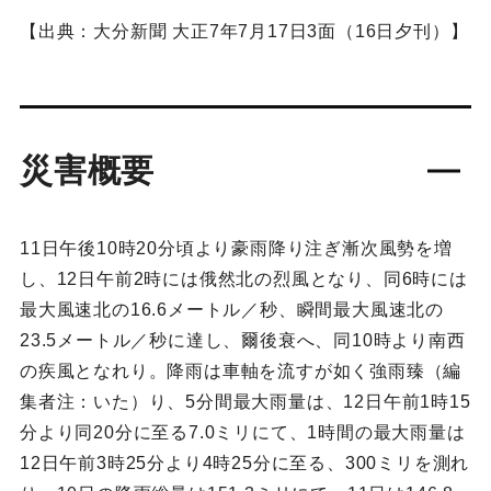
【出典：大分新聞 大正7年7月17日3面（16日夕刊）】
災害概要
11日午後10時20分頃より豪雨降り注ぎ漸次風勢を増
し、12日午前2時には俄然北の烈風となり、同6時には
最大風速北の16.6メートル／秒、瞬間最大風速北の
23.5メートル／秒に達し、爾後衰へ、同10時より南西
の疾風となれり。降雨は車軸を流すが如く強雨臻（編
集者注：いた）り、5分間最大雨量は、12日午前1時15
分より同20分に至る7.0ミリにて、1時間の最大雨量は
12日午前3時25分より4時25分に至る、300ミリを測れ