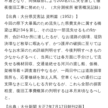
不通となり、同保線部により200名の工夫を派して徹
夜復旧工事に努めたり。（大分測候所 被害概況記録）
【出典：大分県災害誌 資料篇（1952）】
今回の県下大暴風のため流失した県費支弁に属する橋
梁は累計34を算し、そのほか一部流失せるもの9か
所、合計43か所に達したるが、なお道路の損壊、堤防
決壊など枚挙に暇あらず、かつ護岸の破損に至りては
今なお水深のため詳細判明せず、今後判明すべきもの
少なからざるべく、当局にては各方面に手分けして流
失せる橋材回収、交通途絶せる河川の渡し船、仮橋、
架橋等着々調査進行中なるが、一両日中には道路損壊
箇所も、応要修繕を加え人馬、空車くらいの通行には
支障なきに至らしむる方針なるが、これら全部の損害
程度、復旧工事費概算の判明するは本月末頃なるべし
と。
【出典：大分新聞 大正7年7月17日朝刊2面】