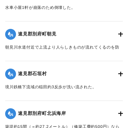
｜固有コード:
002680151
水車小屋1軒が崩落のため倒壊した。
【出典：大分新聞 大正7年7月14日4面（13日夕刊）】
｜固有コード:
002680143
速見郡別府町朝見
朝見川水道付近で上流より人らしきものが流れてくるのを防
止作業中の男性が発見、濁流に身を挺して救助し、朝見病院
へ担ぎ込んだ。救助されたのは9歳の女の子で川筋を通行中に
誤って川に転落したものと判明し、親に引き渡された。この
速見郡石垣村
ほか、朝見筋では七島田が約2畝歩洗い流された。
【出典：大分新聞 大正7年7月14日4面（13日夕刊）】
境川鉄橋下流域の稲田約3反歩が洗い流された。
【出典：大分新聞 大正7年7月14日4面（13日夕刊）】
｜固有コード:
002680144
｜固有コード:
002680145
速見郡別府町北浜海岸
築堤約15間（＝約27.2メートル）（修築工費約500円）なら