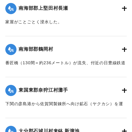
南海部郡上堅田村長瀬
｜固有コード:
002680201
家屋がことごとく浸水した。
【出典：大分新聞 大正7年7月16日7面（15日夕刊）】
｜固有コード:
002680193
南海部郡鶴岡村
番匠橋（130間＝約236メートル）が流失、付近の日豊線鉄道
工事も甚だしく水害を受けた。
【出典：大分新聞 大正7年7月16日7面（15日夕刊）】
東国東郡奈狩江村灘手
｜固有コード:
002680194
下関の彦島港から佐賀関製錬所へ向け鉱石（ヤクカシ）を運
んでいた和船、第二大見丸が暴風雨のため難破。それを奈狩
江村の漁業組合の2人が発見し、消防組と協力、現場へ決死者
7人選抜し現場へ急行させ、辛うじて救助した。
大分郡石城川村来鉢 新溜池