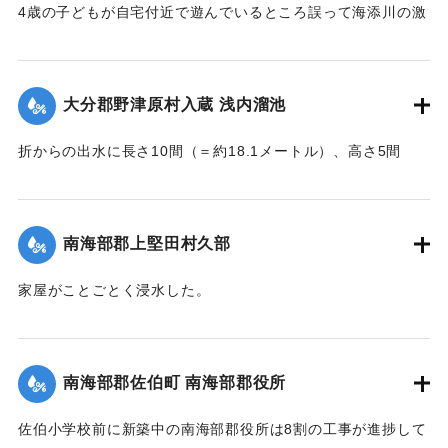
4歳の子どもが自宅付近で遊んでいるところ誤って海添川の激
流に墜落。浮沈しつつ3丁（＝約320メートル）あまり流され
ているところを付近の住民が発見、救助し応急手当を加えた
結果、ようやく蘇生し命に別条はなかった。
大分郡野津原村入蔵 浅内溜池
【出典：大分新聞 大正7年7月16日4面（15日夕刊）】
折からの出水に長さ10間（＝約18.1メートル）、高さ5間
｜固有コード:
002680190
（＝約9.09メートル）が決壊し、そのため逆巻く過水は同地
灌漑田50町歩中、1町歩を流失させ、数町歩に土砂を氾濫させ
た。損害額は約3万円の見込み。
南海部郡上堅田村久部
今回の決壊で溜池は貯水量が約3分の1になり、今後の灌漑
家屋がことごとく浸水した。
上、不足になるということで、溜池に関わる耕作者が会合し
【出典：大分新聞 大正7年7月16日7面（15日夕刊）】
善後策を競技しているがいまだ結論は出ていない。
【出典：大分新聞 大正7年7月16日4面(15日夕刊)/16日7面
｜固有コード:
002680192
南海部郡佐伯町 南海部郡役所
（15日夕刊）】
佐伯小学校前に新築中の南海部郡役所は8割の工事が進捗して
｜固有コード:
002680191