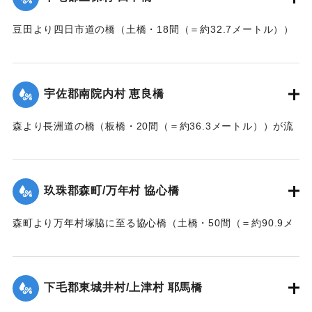
｜固有コード:
002680163
豆田より四日市道の橋（土橋・18間（＝約32.7メートル））
が墜落した。
【出典：大分新聞 大正7年7月14日7面（13日夕刊）】
宇佐郡南院内村 恵良橋
｜固有コード:
002680164
森より長洲道の橋（板橋・20間（＝約36.3メートル））が流
失した。
【出典：大分新聞 大正7年7月14日7面（13日夕刊）】
玖珠郡森町/万年村 協心橋
｜固有コード:
002680165
森町より万年村塚脇に至る協心橋（土橋・50間（＝約90.9メ
ートル））の約25間（＝約45.4メートル）が崩壊した。玖珠
郡内では堤防の破損箇所が多い。
下毛郡東城井村/上津村 耶馬橋
当初は渡し船で交通の便を図っていたが、一両日に仮橋の工
事に着手する。