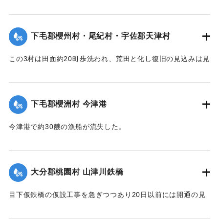
いたが、12日未明轟然たる音響とともに倒壊し、木材、瓦の
破損が甚だしく、そのほか町内瓦壁などの剥脱崩壊したもの
が少なくなく、消防組を出して警戒につとめている。
下毛郡櫻州村・尾紀村・宇佐郡天津村
【出典：大分新聞 大正7年7月16日4面（15日夕刊）】
この3村は田面約20町歩洗われ、荒田と化し復旧の見込みは見
｜固有コード:
002680184
当がつかず、また半荒田となったところも約20町歩あった。
【出典：大分新聞 大正7年7月16日4面（15日夕刊）】
下毛郡櫻洲村 今津港
｜固有コード:
002680185
今津港で約30艘の漁船が流失した。
【出典：大分新聞 大正7年7月16日4面（15日夕刊）】
｜固有コード:
002680186
大分郡桃園村 山津川鉄橋
目下仮鉄橋の仮設工事を急ぎつつあり20日以前には開通の見
込み。それまでは山津川を徒歩連絡することで16日の一番列
車より全線運転を決定、徒歩区間は20鎖4町（＝約838.6メー