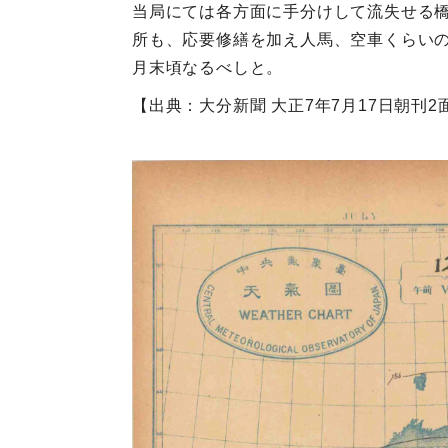
当局にては各方面に手分けして流失せる
所も、応要修繕を加え人馬、空車くらい
月末頃なるべしと。
【出典：大分新聞 大正7年7月17日朝刊2