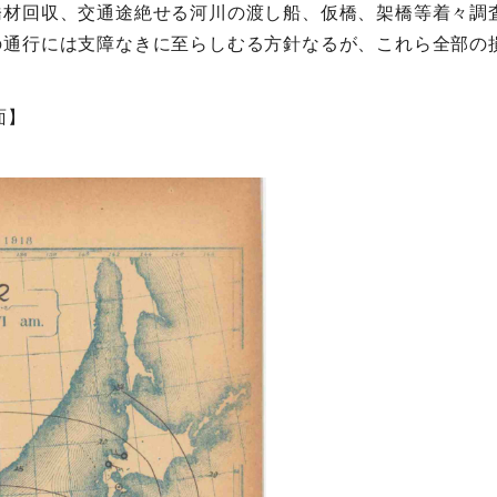
橋材回収、交通途絶せる河川の渡し船、仮橋、架橋等着々調
の通行には支障なきに至らしむる方針なるが、これら全部の
面】