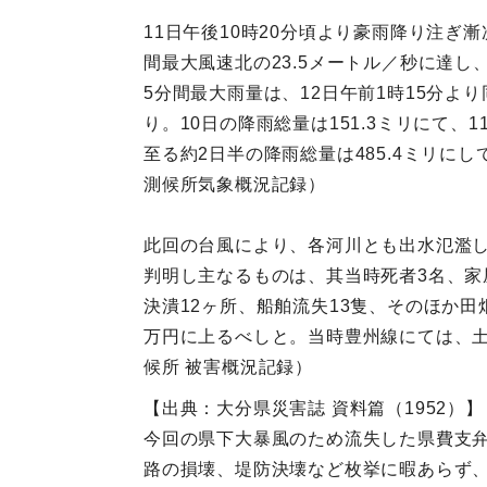
11日午後10時20分頃より豪雨降り注ぎ
間最大風速北の23.5メートル／秒に達
5分間最大雨量は、12日午前1時15分より
り。10日の降雨総量は151.3ミリにて、1
至る約2日半の降雨総量は485.4ミリ
測候所気象概況記録）
此回の台風により、各河川とも出水氾濫
判明し主なるものは、其当時死者3名、家屋
決潰12ヶ所、船舶流失13隻、そのほか
万円に上るべしと。当時豊州線にては、土
候所 被害概況記録）
【出典：大分県災害誌 資料篇（1952）】
今回の県下大暴風のため流失した県費支弁
路の損壊、堤防決壊など枚挙に暇あらず