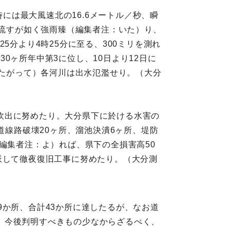
時には最大風速北の16.6メートル／秒、瞬
を流すが如く強雨臻（編集者注：いた）り、
25分より4時25分に至る、300ミリを測れ
往30ヶ所年中第3に位し、10日より12日に
したがって）各河川は出水氾濫せり。（大分
炊出に努めたり。大分県下に於ける水害の
道線路破壊20ヶ所、溜池決潰6ヶ所、堤防
編集者注：よ）れば、県下の全損害高50
派して徹夜復旧工事に努めたり。（大分測
9か所、合計43か所に達したるが、なお道
、今後判明すべきもの少なからざるべく、