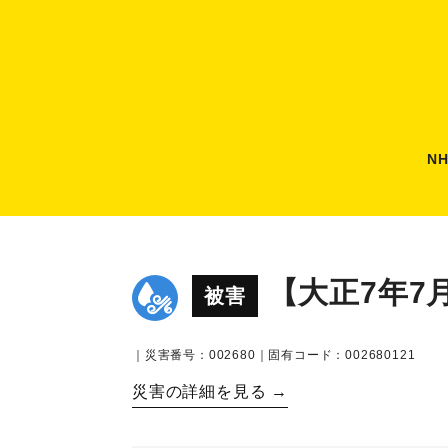
N
【大正7年7
被害
｜災害番号：002680｜固有コード：002680121
災害の詳細を見る →