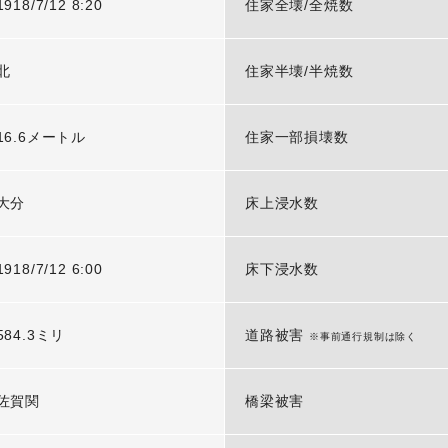
1918/7/12 8:20
住家全壊/全焼数
北
住家半壊/半焼数
16.6メートル
住家一部損壊数
大分
床上浸水数
1918/7/12 6:00
床下浸水数
584.3ミリ
道路被害
※事前通行規制は除く
佐賀関
橋梁被害