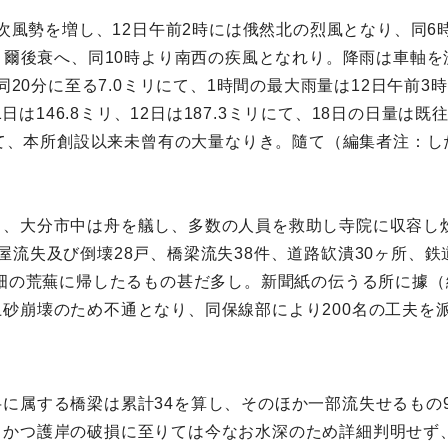
漸次風勢を増し、12日午前2時には俄然北の烈風となり、同6
し、爾後衰へ、同10時より南西の疾風となれり。降雨は車軸
同20分に至る7.0ミリにて、1時間の最大雨量は12日午前3時
1日は146.8ミリ、12日は187.3ミリにて、18日の日量は既
にして、本所創設以来未曾有の大量なりき。隨て（編集者注：
し、大分市中は舟を艤し、多数の人員を救助し寺院に収容し
流失及び倒壊28戸、橋梁流失38件、道路缼潰30ヶ所、鉄
田畑の荒蕪に帰したるもの甚だ多し。新聞紙の伝うる所に據（
砂崩壊のため不通となり、同保線部により200名の工夫を
に属する橋梁は累計34を算し、そのほか一部流失せるもの
、かつ護岸の破損に至りては今なお水深のため詳細判明せず