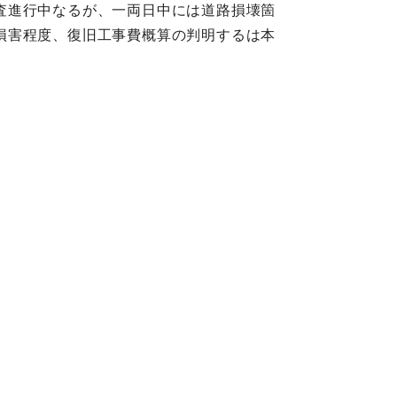
査進行中なるが、一両日中には道路損壊箇
損害程度、復旧工事費概算の判明するは本