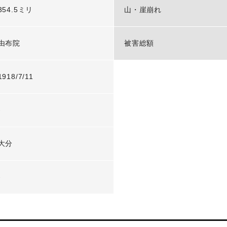
354.5ミリ
山・崖崩れ
由布院
被害総額
1918/7/11
-
大分
-