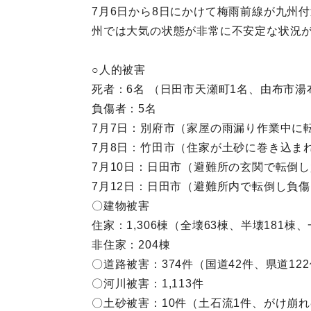
7月6日から8日にかけて梅雨前線が九州
州では大気の状態が非常に不安定な状況
○人的被害
死者：6名 （日田市天瀬町1名、由布市湯
負傷者：5名
7月7日：別府市（家屋の雨漏り作業中に
7月8日：竹田市（住家が土砂に巻き込ま
7月10日：日田市（避難所の玄関で転倒
7月12日：日田市（避難所内で転倒し負傷
〇建物被害
住家：1,306棟（全壊63棟、半壊181棟
非住家：204棟
〇道路被害：374件（国道42件、県道12
〇河川被害：1,113件
〇土砂被害：10件（土石流1件、がけ崩れ