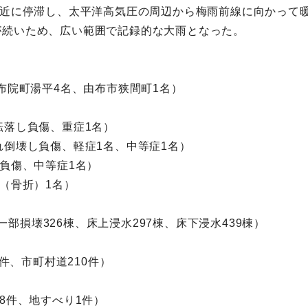
付近に停滞し、太平洋高気圧の周辺から梅雨前線に向かって
が続いため、広い範囲で記録的な大雨となった。
布院町湯平4名、由布市狭間町1名）
転落し負傷、重症1名）
れ倒壊し負傷、軽症1名、中等症1名）
し負傷、中等症1名）
（骨折）1名）
、一部損壊326棟、床上浸水297棟、床下浸水439棟）
2件、市町村道210件）
8件、地すべり1件）