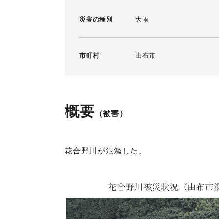
災害の種別
大雨
市町村
由布市
概要
（被害）
花合野川が氾濫した。