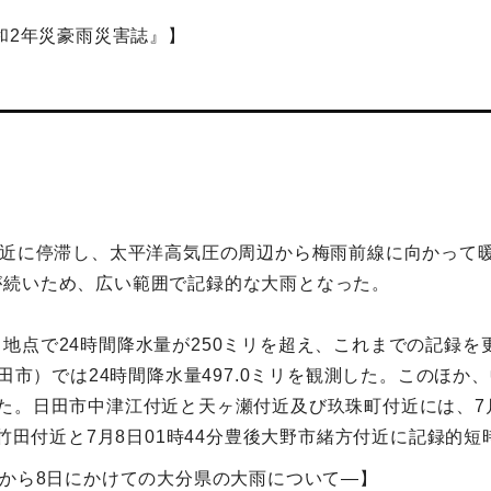
和2年災豪雨災害誌』】
付近に停滞し、太平洋高気圧の周辺から梅雨前線に向かって
が続いため、広い範囲で記録的な大雨となった。
地点で24時間降水量が250ミリを超え、これまでの記録を
田市）では24時間降水量497.0ミリを観測した。このほか、中
た。日田市中津江付近と天ヶ瀬付近及び玖珠町付近には、7月
市竹田付近と7月8日01時44分豊後大野市緒方付近に記録的
日から8日にかけての大分県の大雨について―】