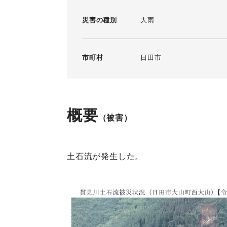
災害の種別
大雨
市町村
日田市
概要
（被害）
土石流が発生した。