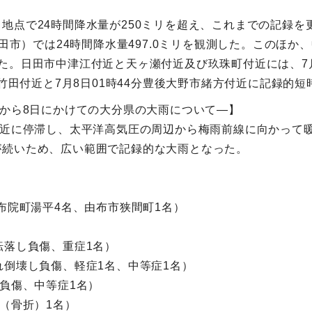
地点で24時間降水量が250ミリを超え、これまでの記録を
田市）では24時間降水量497.0ミリを観測した。このほか、中
た。日田市中津江付近と天ヶ瀬付近及び玖珠町付近には、7月
市竹田付近と7月8日01時44分豊後大野市緒方付近に記録的
日から8日にかけての大分県の大雨について―】
付近に停滞し、太平洋高気圧の周辺から梅雨前線に向かって
が続いため、広い範囲で記録的な大雨となった。
布院町湯平4名、由布市狭間町1名）
転落し負傷、重症1名）
れ倒壊し負傷、軽症1名、中等症1名）
し負傷、中等症1名）
（骨折）1名）