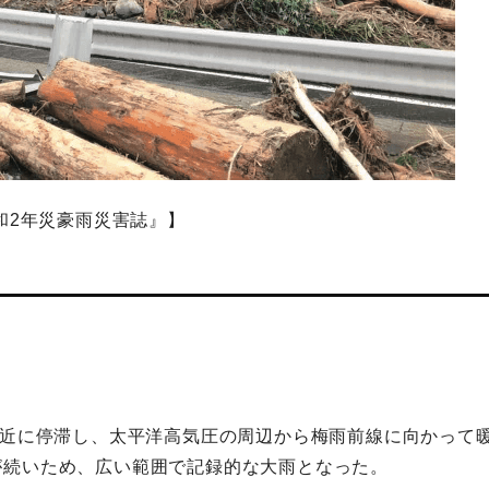
和2年災豪雨災害誌』】
付近に停滞し、太平洋高気圧の周辺から梅雨前線に向かって
が続いため、広い範囲で記録的な大雨となった。