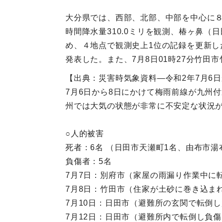
大分県では、西部、北部、中部を中心に８
時間降水量310.0ミリを観測、椿ヶ鼻（日
め、４地点で観測史上1位の記録を更新し
発表した。また、7月8日01時27分竹田
【出典：災害時気象資料―令和2年7月6
7月6日から8日にかけて梅雨前線が九州
州では大気の状態が非常に不安定な状況
○人的被害
死者：6名 （日田市天瀬町1名、由布市湯
負傷者：5名
7月7日：別府市（家屋の雨漏り作業中に
7月8日：竹田市（住家が土砂に巻き込ま
7月10日：日田市（避難所の玄関で転倒
7月12日：日田市（避難所内で転倒し負傷