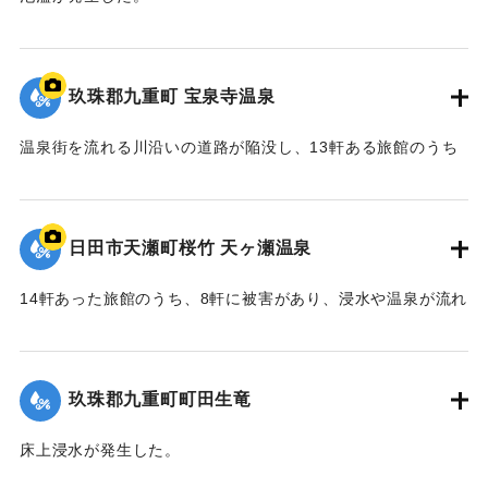
2020/7/6｜固有コード:
01215075
玖珠郡九重町 宝泉寺温泉
温泉街を流れる川沿いの道路が陥没し、13軒ある旅館のうち
10軒が浸水などの被害を受けた。
【出典：NHK災害記録マップ】
日田市天瀬町桜竹 天ヶ瀬温泉
2020/7/6｜固有コード:
01215074
14軒あった旅館のうち、8軒に被害があり、浸水や温泉が流れ
る配管の流失、泉源や露天風呂への土砂の流入などが発生し
た。
玖珠郡九重町町田生竜
｜固有コード:
01215073
床上浸水が発生した。