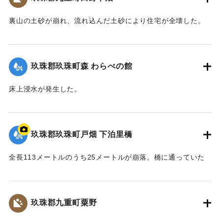
裏山の土砂が崩れ、流れ込んだ土砂により住宅が全壊した。
2020/7/6｜固有コード:
01215068
玖珠郡玖珠町森 わらべの館
床上浸水が発生した。
【出典：「令和２年７月豪雨」に関する災害情報について
（第37報）】
玖珠郡玖珠町戸畑 下泊里橋
2020/7/6｜固有コード:
01215061
全長113メートルのうち25メートルが崩落。橋に通っていた
水道管も流されたため北山田地区の一部360戸が一時断水し
た。
玖珠郡九重町粟野
｜固有コード:
01215062