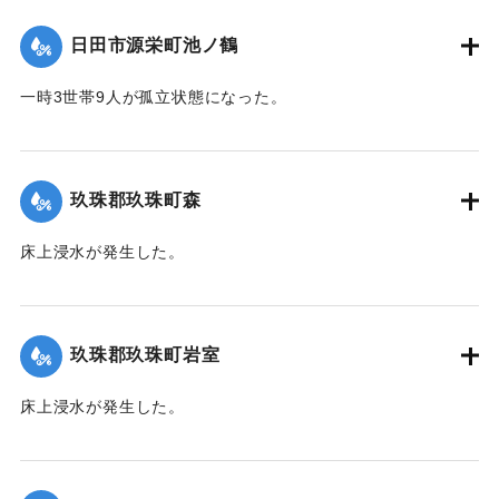
日田市源栄町池ノ鶴
一時3世帯9人が孤立状態になった。
【出典：令和２年７月６日大雨警報に関する災害情報につい
て（第７報）】
玖珠郡玖珠町森
2020/7/6｜固有コード:
01215028
床上浸水が発生した。
｜固有コード:
01215021
玖珠郡玖珠町岩室
床上浸水が発生した。
｜固有コード:
01215022