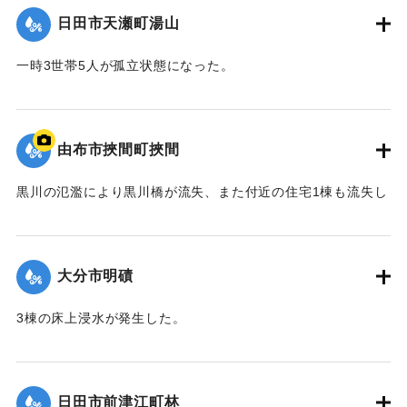
日田市天瀬町湯山
2020/7/6｜固有コード:
01215037
一時3世帯5人が孤立状態になった。
【出典：令和２年７月６日大雨警報に関する災害情報につい
て（第８報）】
由布市挾間町挾間
2020/7/6｜固有コード:
01215038
黒川の氾濫により黒川橋が流失、また付近の住宅1棟も流失し
た。
【出典：令和２年７月６日大雨警報に関する災害情報につい
て（第９報）】
大分市明磧
｜固有コード:
01215039
3棟の床上浸水が発生した。
【出典：令和２年７月６日大雨警報に関する災害情報につい
て（第11報）】
日田市前津江町林