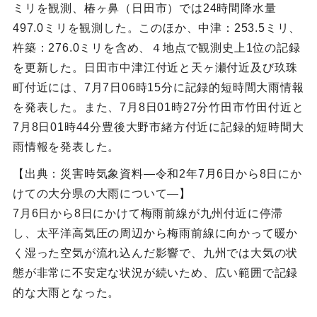
ミリを観測、椿ヶ鼻（日田市）では24時間降水量
497.0ミリを観測した。このほか、中津：253.5ミリ、
杵築：276.0ミリを含め、４地点で観測史上1位の記録
を更新した。日田市中津江付近と天ヶ瀬付近及び玖珠
町付近には、7月7日06時15分に記録的短時間大雨情報
を発表した。また、7月8日01時27分竹田市竹田付近と
7月8日01時44分豊後大野市緒方付近に記録的短時間大
雨情報を発表した。
【出典：災害時気象資料―令和2年7月6日から8日にか
けての大分県の大雨について―】
7月6日から8日にかけて梅雨前線が九州付近に停滞
し、太平洋高気圧の周辺から梅雨前線に向かって暖か
く湿った空気が流れ込んだ影響で、九州では大気の状
態が非常に不安定な状況が続いため、広い範囲で記録
的な大雨となった。