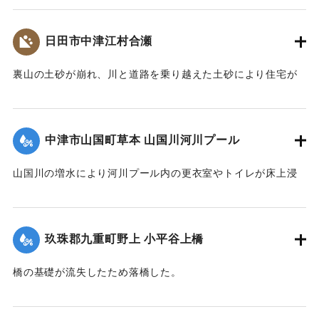
2020/7/6｜固有コード:
01215069
日田市中津江村合瀬
裏山の土砂が崩れ、川と道路を乗り越えた土砂により住宅が
全壊した。
2020/7/6｜固有コード:
01215070
中津市山国町草本 山国川河川プール
山国川の増水により河川プール内の更衣室やトイレが床上浸
水、管理棟が床下浸水、プール内に土砂が堆積するなどの被
害が出た。
玖珠郡九重町野上 小平谷上橋
2020/7/6｜固有コード:
01215071
橋の基礎が流失したため落橋した。
2020/7/6｜固有コード:
01215072