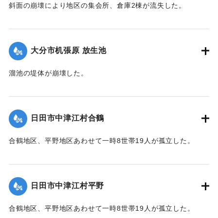
斜面の崩壊により地区の集会所、倉庫2棟が流失した。
2020/7/6｜固有コード:
01215063
大分市机張原 放生池
溜池の堤体が崩壊した。
2020/7/6｜固有コード:
01215064
日田市中津江村合鶴
合鶴地区、平野地区あわせて一時8世帯19人が孤立した。
【出典：「令和２年７月豪雨」に関する災害情報について
（第 17 報）】
日田市中津江村平野
2020/7/6｜固有コード:
01215057
合鶴地区、平野地区あわせて一時8世帯19人が孤立した。