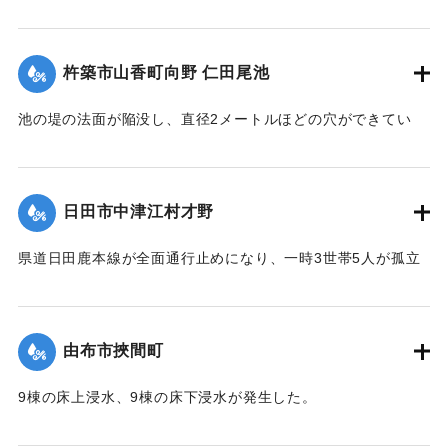
【出典：「令和２年７月豪雨」に関する災害情報について
（第 17 報）】
杵築市山香町向野 仁田尾池
2020/7/6｜固有コード:
01215058
池の堤の法面が陥没し、直径2メートルほどの穴ができてい
て、別の場所からは水が漏れ出ているのも確認された。市は
決壊の恐れがあるとして11日午後4時20分、平山区の7世帯20
人に避難勧告を出した。
日田市中津江村才野
【出典：NHKニュース】
県道日田鹿本線が全面通行止めになり、一時3世帯5人が孤立
2020/7/6｜固有コード:
01215059
状態になった。
【出典：「令和２年７月豪雨」に関する災害情報について
（第 22 報）】
由布市挾間町
2020/7/6｜固有コード:
01215060
9棟の床上浸水、9棟の床下浸水が発生した。
【出典：「令和２年７月豪雨」に関する災害情報について