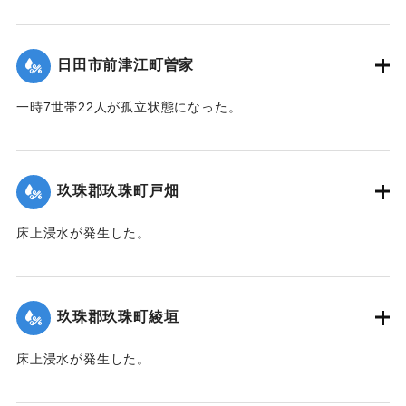
【出典：「令和２年７月豪雨」に関する災害情報について
（第 16 報）】
日田市前津江町曽家
｜固有コード:
01215031
一時7世帯22人が孤立状態になった。
【出典：令和２年７月６日大雨警報に関する災害情報につい
て（第７報）】
玖珠郡玖珠町戸畑
2020/7/6｜固有コード:
01215032
床上浸水が発生した。
｜固有コード:
01215026
玖珠郡玖珠町綾垣
床上浸水が発生した。
｜固有コード:
01215027