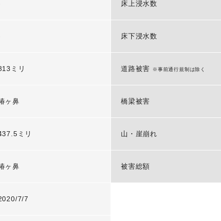
-
床上浸水数
-
床下浸水数
813ミリ
道路被害
※事前通行規制は除く
椿ヶ鼻
橋梁被害
437.5ミリ
山・崖崩れ
椿ヶ鼻
被害総額
2020/7/7