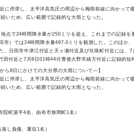
付近に停滞し、太平洋高気圧の周辺から梅雨前線に向かって
が続いため、広い範囲で記録的な大雨となった。
地点で24時間降水量が250ミリを超え、これまでの記録を
田市）では24時間降水量497.0ミリを観測した。このほか、中
た。日田市中津江付近と天ヶ瀬付近及び玖珠町付近には、7月
市竹田付近と7月8日01時44分豊後大野市緒方付近に記録的
日から8日にかけての大分県の大雨について―】
付近に停滞し、太平洋高気圧の周辺から梅雨前線に向かって
が続いため、広い範囲で記録的な大雨となった。
布院町湯平4名、由布市狭間町1名）
転落し負傷、重症1名）