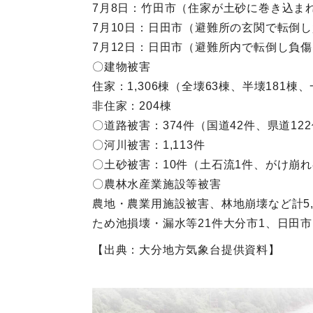
7月8日：竹田市（住家が土砂に巻き込ま
7月10日：日田市（避難所の玄関で転倒
7月12日：日田市（避難所内で転倒し負傷
〇建物被害
住家：1,306棟（全壊63棟、半壊181棟
非住家：204棟
〇道路被害：374件（国道42件、県道12
〇河川被害：1,113件
〇土砂被害：10件（土石流1件、がけ崩れ
〇農林水産業施設等被害
農地・農業用施設被害、林地崩壊など計5,
ため池損壊・漏水等21件大分市1、日田市
【出典：大分地方気象台提供資料】