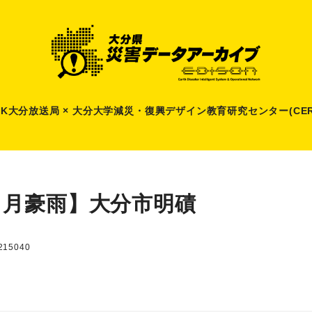
HK大分放送局 × 大分大学減災
・
復興デザイン教育研究センター(CER
７月豪雨】大分市明磧
15040