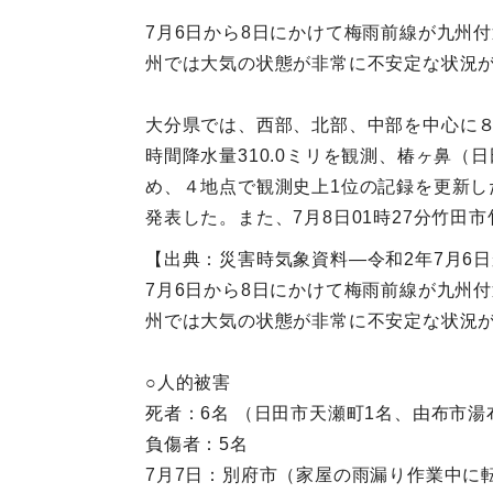
7月6日から8日にかけて梅雨前線が九州
州では大気の状態が非常に不安定な状況
大分県では、西部、北部、中部を中心に８
時間降水量310.0ミリを観測、椿ヶ鼻（日
め、４地点で観測史上1位の記録を更新し
発表した。また、7月8日01時27分竹田
【出典：災害時気象資料―令和2年7月6
7月6日から8日にかけて梅雨前線が九州
州では大気の状態が非常に不安定な状況
○人的被害
死者：6名 （日田市天瀬町1名、由布市湯
負傷者：5名
7月7日：別府市（家屋の雨漏り作業中に