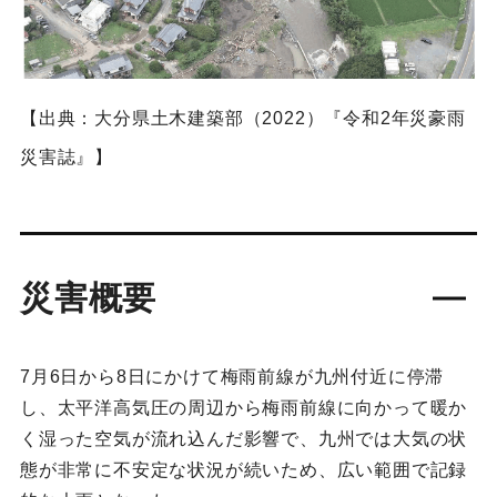
【出典：大分県土木建築部（2022）『令和2年災豪雨
災害誌』】
災害概要
7月6日から8日にかけて梅雨前線が九州付近に停滞
し、太平洋高気圧の周辺から梅雨前線に向かって暖か
く湿った空気が流れ込んだ影響で、九州では大気の状
態が非常に不安定な状況が続いため、広い範囲で記録