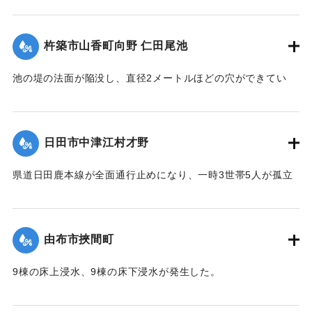
【出典：「令和２年７月豪雨」に関する災害情報について
（第 17 報）】
杵築市山香町向野 仁田尾池
2020/7/6｜固有コード:
01215058
池の堤の法面が陥没し、直径2メートルほどの穴ができてい
て、別の場所からは水が漏れ出ているのも確認された。市は
決壊の恐れがあるとして11日午後4時20分、平山区の7世帯20
人に避難勧告を出した。
日田市中津江村才野
【出典：NHKニュース】
県道日田鹿本線が全面通行止めになり、一時3世帯5人が孤立
2020/7/6｜固有コード:
01215059
状態になった。
【出典：「令和２年７月豪雨」に関する災害情報について
（第 22 報）】
由布市挾間町
2020/7/6｜固有コード:
01215060
9棟の床上浸水、9棟の床下浸水が発生した。
【出典：「令和２年７月豪雨」に関する災害情報について