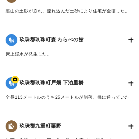
裏山の土砂が崩れ、流れ込んだ土砂により住宅が全壊した。
2020/7/6｜固有コード:
01215068
玖珠郡玖珠町森 わらべの館
床上浸水が発生した。
【出典：「令和２年７月豪雨」に関する災害情報について
（第37報）】
玖珠郡玖珠町戸畑 下泊里橋
2020/7/6｜固有コード:
01215061
全長113メートルのうち25メートルが崩落。橋に通っていた
水道管も流されたため北山田地区の一部360戸が一時断水し
た。
玖珠郡九重町粟野
｜固有コード:
01215062