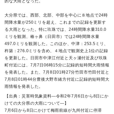
的な大雨となった。
大分県では、西部、北部、中部を中心に８地点で24時
間降水量が250ミリを超え、これまでの記録を更新す
る大雨となった。特に玖珠では、24時間降水量310.0
ミリを観測、椿ヶ鼻（日田市）では24時間降水量
497.0ミリを観測した。このほか、中津：253.5ミリ、
杵築：276.0ミリを含め、４地点で観測史上1位の記録
を更新した。日田市中津江付近と天ヶ瀬付近及び玖珠
町付近には、7月7日06時15分に記録的短時間大雨情報
を発表した。また、7月8日01時27分竹田市竹田付近と
7月8日01時44分豊後大野市緒方付近に記録的短時間大
雨情報を発表した。
【出典：災害時気象資料―令和2年7月6日から8日にか
けての大分県の大雨について―】
7月6日から8日にかけて梅雨前線が九州付近に停滞