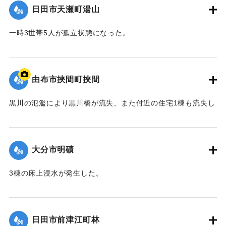
日田市天瀬町湯山
2020/7/6｜固有コード:
01215037
一時3世帯5人が孤立状態になった。
【出典：令和２年７月６日大雨警報に関する災害情報につい
て（第８報）】
由布市挾間町挾間
2020/7/6｜固有コード:
01215038
黒川の氾濫により黒川橋が流失、また付近の住宅1棟も流失し
た。
【出典：令和２年７月６日大雨警報に関する災害情報につい
て（第９報）】
大分市明磧
｜固有コード:
01215039
3棟の床上浸水が発生した。
【出典：令和２年７月６日大雨警報に関する災害情報につい
て（第11報）】
日田市前津江町林