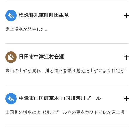
た。
玖珠郡九重町町田生竜
｜固有コード:
01215073
床上浸水が発生した。
2020/7/6｜固有コード:
01215069
日田市中津江村合瀬
裏山の土砂が崩れ、川と道路を乗り越えた土砂により住宅が
全壊した。
2020/7/6｜固有コード:
01215070
中津市山国町草本 山国川河川プール
山国川の増水により河川プール内の更衣室やトイレが床上浸
水、管理棟が床下浸水、プール内に土砂が堆積するなどの被
害が出た。