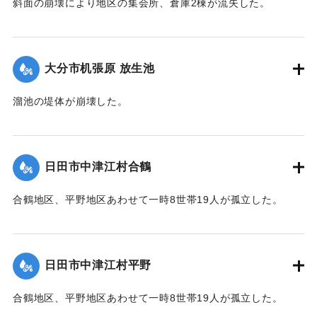
斜面の崩壊により地区の集会所、倉庫2棟が流失した。
2020/7/6｜固有コード:
01215063
大分市机張原 放生池
溜池の堤体が崩壊した。
2020/7/6｜固有コード:
01215064
日田市中津江村合鶴
合鶴地区、平野地区あわせて一時8世帯19人が孤立した。
【出典：「令和２年７月豪雨」に関する災害情報について
（第 17 報）】
日田市中津江村平野
2020/7/6｜固有コード:
01215057
合鶴地区、平野地区あわせて一時8世帯19人が孤立した。