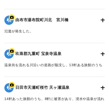
2020/7/6｜固有コード:
01215076
由布市湯布院町川北 宮川橋
氾濫が発生した。
2020/7/6｜固有コード:
01215075
玖珠郡九重町 宝泉寺温泉
温泉街を流れる川沿いの道路が陥没し、13軒ある旅館のうち
10軒が浸水などの被害を受けた。
【出典：NHK災害記録マップ】
日田市天瀬町桜竹 天ヶ瀬温泉
2020/7/6｜固有コード:
01215074
14軒あった旅館のうち、8軒に被害があり、浸水や温泉が流れ
る配管の流失、泉源や露天風呂への土砂の流入などが発生し