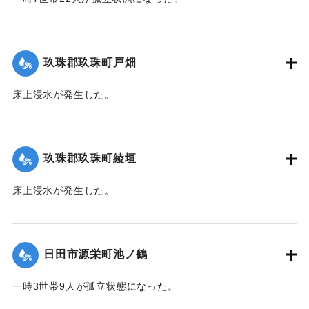
【出典：令和２年７月６日大雨警報に関する災害情報につい
て（第７報）】
玖珠郡玖珠町戸畑
2020/7/6｜固有コード:
01215032
床上浸水が発生した。
｜固有コード:
01215026
玖珠郡玖珠町綾垣
床上浸水が発生した。
｜固有コード:
01215027
日田市源栄町池ノ鶴
一時3世帯9人が孤立状態になった。