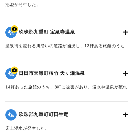
氾濫が発生した。
2020/7/6｜固有コード:
01215075
玖珠郡九重町 宝泉寺温泉
温泉街を流れる川沿いの道路が陥没し、13軒ある旅館のうち
10軒が浸水などの被害を受けた。
【出典：NHK災害記録マップ】
日田市天瀬町桜竹 天ヶ瀬温泉
2020/7/6｜固有コード:
01215074
14軒あった旅館のうち、8軒に被害があり、浸水や温泉が流れ
る配管の流失、泉源や露天風呂への土砂の流入などが発生し
た。
玖珠郡九重町町田生竜
｜固有コード:
01215073
床上浸水が発生した。