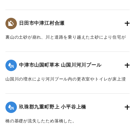
2020/7/6｜固有コード:
01215069
日田市中津江村合瀬
裏山の土砂が崩れ、川と道路を乗り越えた土砂により住宅が
全壊した。
2020/7/6｜固有コード:
01215070
中津市山国町草本 山国川河川プール
山国川の増水により河川プール内の更衣室やトイレが床上浸
水、管理棟が床下浸水、プール内に土砂が堆積するなどの被
害が出た。
玖珠郡九重町野上 小平谷上橋
2020/7/6｜固有コード:
01215071
橋の基礎が流失したため落橋した。
2020/7/6｜固有コード:
01215072