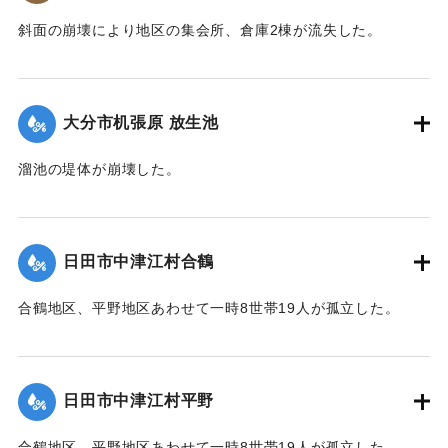
斜面の崩壊により地区の集会所、倉庫2棟が流失した。
2020/7/6｜固有コード:
01215063
大分市机張原 放生池
溜池の堤体が崩壊した。
2020/7/6｜固有コード:
01215064
日田市中津江村合鶴
合鶴地区、平野地区あわせて一時8世帯19人が孤立した。
【出典：「令和２年７月豪雨」に関する災害情報について
（第 17 報）】
日田市中津江村平野
2020/7/6｜固有コード:
01215057
合鶴地区、平野地区あわせて一時8世帯19人が孤立した。