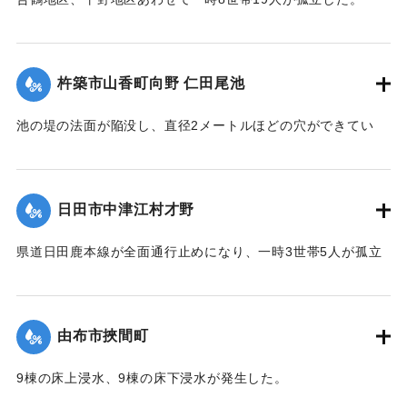
【出典：「令和２年７月豪雨」に関する災害情報について
（第 17 報）】
杵築市山香町向野 仁田尾池
2020/7/6｜固有コード:
01215058
池の堤の法面が陥没し、直径2メートルほどの穴ができてい
て、別の場所からは水が漏れ出ているのも確認された。市は
決壊の恐れがあるとして11日午後4時20分、平山区の7世帯20
人に避難勧告を出した。
日田市中津江村才野
【出典：NHKニュース】
県道日田鹿本線が全面通行止めになり、一時3世帯5人が孤立
2020/7/6｜固有コード:
01215059
状態になった。
【出典：「令和２年７月豪雨」に関する災害情報について
（第 22 報）】
由布市挾間町
2020/7/6｜固有コード:
01215060
9棟の床上浸水、9棟の床下浸水が発生した。