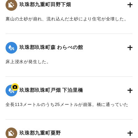
玖珠郡九重町田野下畑
裏山の土砂が崩れ、流れ込んだ土砂により住宅が全壊した。
2020/7/6｜固有コード:
01215068
玖珠郡玖珠町森 わらべの館
床上浸水が発生した。
【出典：「令和２年７月豪雨」に関する災害情報について
（第37報）】
玖珠郡玖珠町戸畑 下泊里橋
2020/7/6｜固有コード:
01215061
全長113メートルのうち25メートルが崩落。橋に通っていた
水道管も流されたため北山田地区の一部360戸が一時断水し
た。
玖珠郡九重町粟野
｜固有コード:
01215062