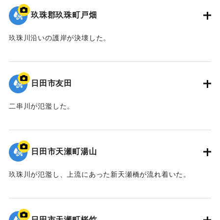
玖珠郡玖珠町戸畑
玖珠川沿いの護岸が決壊した。
2020/7/6｜固有コード:
01215081
日田市友田
二串川が氾濫した。
2020/7/6｜固有コード:
01215080
日田市天瀬町湯山
玖珠川が氾濫し、上流にあった新天瀬橋が流れ着いた。
2020/7/6｜固有コード:
01215079
日田市天瀬町桜竹