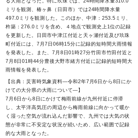
る大雨となった。特に玖珠では、24時間降水量310.0
ミリを観測、椿ヶ鼻（日田市）では24時間降水量
497.0ミリを観測した。このほか、中津：253.5ミリ、
杵築：276.0ミリを含め、４地点で観測史上1位の記録
を更新した。日田市中津江付近と天ヶ瀬付近及び玖珠
町付近には、7月7日06時15分に記録的短時間大雨情報
を発表した。また、7月8日01時27分竹田市竹田付近と
7月8日01時44分豊後大野市緒方付近に記録的短時間大
雨情報を発表した。
【出典：災害時気象資料―令和2年7月6日から8日にか
けての大分県の大雨について―】
7月6日から8日にかけて梅雨前線が九州付近に停滞
し、太平洋高気圧の周辺から梅雨前線に向かって暖か
く湿った空気が流れ込んだ影響で、九州では大気の状
態が非常に不安定な状況が続いため、広い範囲で記録
的な大雨となった。