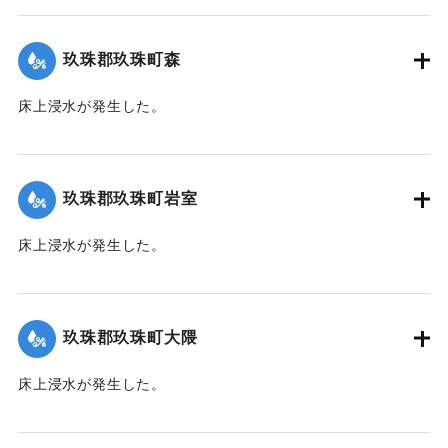
【出典：令和２年７月６日大雨警報に関する災害情報につい
て（第７報）】
玖珠郡玖珠町森
2020/7/6｜固有コード:
01215028
床上浸水が発生した。
｜固有コード:
01215021
玖珠郡玖珠町岩室
床上浸水が発生した。
｜固有コード:
01215022
玖珠郡玖珠町大隈
床上浸水が発生した。
｜固有コード:
01215023