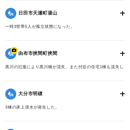
て（第８報）】
日田市天瀬町湯山
2020/7/6｜固有コード:
01215037
一時3世帯5人が孤立状態になった。
【出典：令和２年７月６日大雨警報に関する災害情報につい
て（第８報）】
由布市挾間町挾間
2020/7/6｜固有コード:
01215038
黒川の氾濫により黒川橋が流失、また付近の住宅1棟も流失し
た。
【出典：令和２年７月６日大雨警報に関する災害情報につい
て（第９報）】
大分市明磧
｜固有コード:
01215039
3棟の床上浸水が発生した。
【出典：令和２年７月６日大雨警報に関する災害情報につい
て（第11報）】