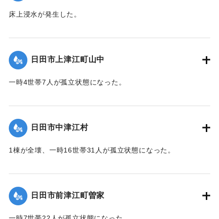
床上浸水が発生した。
【出典：令和２年７月６日大雨警報に関する災害情報につい
て（第８報）】
日田市上津江町山中
2020/7/6｜固有コード:
01215036
一時4世帯7人が孤立状態になった。
【出典：令和２年７月６日大雨警報に関する災害情報につい
て（第７報）】
日田市中津江村
2020/7/6｜固有コード:
01215029
1棟が全壊、一時16世帯31人が孤立状態になった。
【出典：「令和２年７月豪雨」に関する災害情報について
（第 16 報）】
日田市前津江町曽家
｜固有コード:
01215031
一時7世帯22人が孤立状態になった。