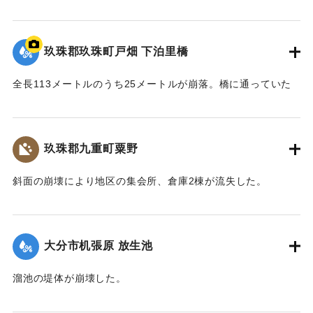
【出典：「令和２年７月豪雨」に関する災害情報について
（第37報）】
玖珠郡玖珠町戸畑 下泊里橋
2020/7/6｜固有コード:
01215061
全長113メートルのうち25メートルが崩落。橋に通っていた
水道管も流されたため北山田地区の一部360戸が一時断水し
た。
玖珠郡九重町粟野
｜固有コード:
01215062
斜面の崩壊により地区の集会所、倉庫2棟が流失した。
2020/7/6｜固有コード:
01215063
大分市机張原 放生池
溜池の堤体が崩壊した。
2020/7/6｜固有コード:
01215064