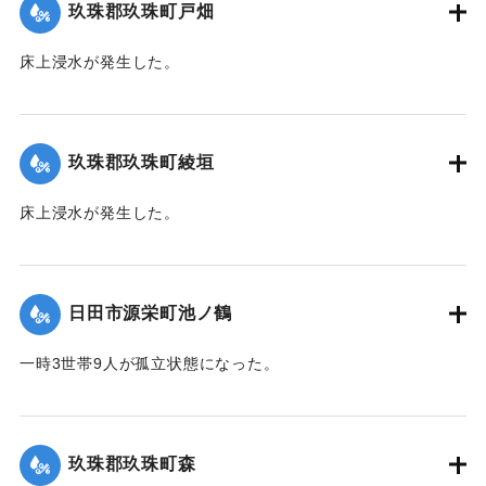
玖珠郡玖珠町戸畑
2020/7/6｜固有コード:
01215032
床上浸水が発生した。
｜固有コード:
01215026
玖珠郡玖珠町綾垣
床上浸水が発生した。
｜固有コード:
01215027
日田市源栄町池ノ鶴
一時3世帯9人が孤立状態になった。
【出典：令和２年７月６日大雨警報に関する災害情報につい
て（第７報）】
玖珠郡玖珠町森
2020/7/6｜固有コード:
01215028