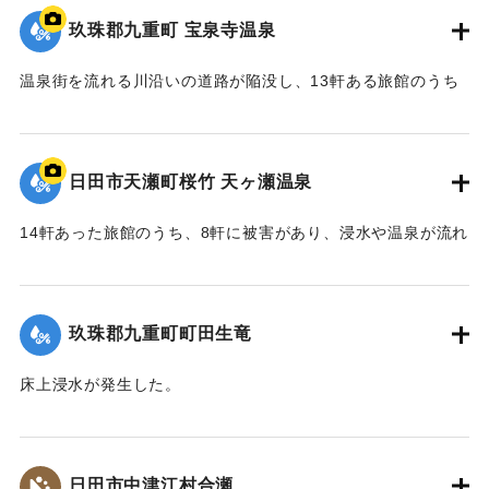
玖珠郡九重町 宝泉寺温泉
温泉街を流れる川沿いの道路が陥没し、13軒ある旅館のうち
10軒が浸水などの被害を受けた。
【出典：NHK災害記録マップ】
日田市天瀬町桜竹 天ヶ瀬温泉
2020/7/6｜固有コード:
01215074
14軒あった旅館のうち、8軒に被害があり、浸水や温泉が流れ
る配管の流失、泉源や露天風呂への土砂の流入などが発生し
た。
玖珠郡九重町町田生竜
｜固有コード:
01215073
床上浸水が発生した。
2020/7/6｜固有コード:
01215069
日田市中津江村合瀬