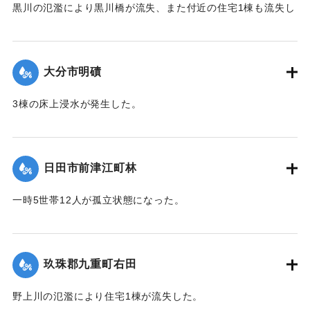
黒川の氾濫により黒川橋が流失、また付近の住宅1棟も流失し
た。
【出典：令和２年７月６日大雨警報に関する災害情報につい
て（第９報）】
大分市明磧
｜固有コード:
01215039
3棟の床上浸水が発生した。
【出典：令和２年７月６日大雨警報に関する災害情報につい
て（第11報）】
日田市前津江町林
2020/7/6｜固有コード:
01215040
一時5世帯12人が孤立状態になった。
【出典：令和２年７月６日大雨警報に関する災害情報につい
て（第７報）】
玖珠郡九重町右田
2020/7/6｜固有コード:
01215033
野上川の氾濫により住宅1棟が流失した。