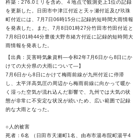
杵築：276.0ミリを含め、４地点で観測史上1位の記録
を更新した。日田市中津江付近と天ヶ瀬付近及び玖珠
町付近には、7月7日06時15分に記録的短時間大雨情報
を発表した。また、7月8日01時27分竹田市竹田付近と
7月8日01時44分豊後大野市緒方付近に記録的短時間大
雨情報を発表した。
【出典：災害時気象資料―令和2年7月6日から8日にか
けての大分県の大雨について―】
7月6日から8日にかけて梅雨前線が九州付近に停滞
し、太平洋高気圧の周辺から梅雨前線に向かって暖か
く湿った空気が流れ込んだ影響で、九州では大気の状
態が非常に不安定な状況が続いため、広い範囲で記録
的な大雨となった。
○人的被害
死者：6名 （日田市天瀬町1名、由布市湯布院町湯平4