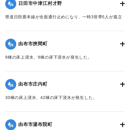
日田市中津江村才野
【出典：NHKニュース】
県道日田鹿本線が全面通行止めになり、一時3世帯5人が孤立
2020/7/6｜固有コード:
01215059
状態になった。
【出典：「令和２年７月豪雨」に関する災害情報について
（第 22 報）】
由布市挾間町
2020/7/6｜固有コード:
01215060
9棟の床上浸水、9棟の床下浸水が発生した。
【出典：「令和２年７月豪雨」に関する災害情報について
（第 37 報）】
由布市庄内町
｜固有コード:
01215053
30棟の床上浸水、42棟の床下浸水が発生した。
【出典：「令和２年７月豪雨」に関する災害情報について
（第 37 報）】
由布市湯布院町
｜固有コード:
01215054