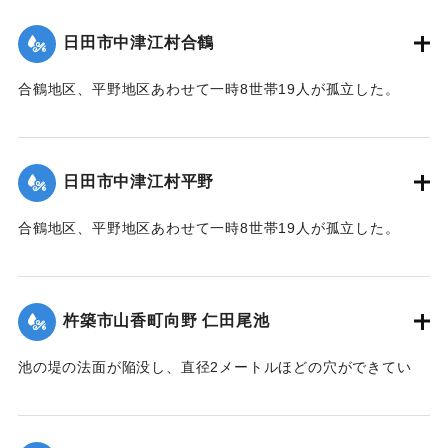
日田市中津江村合鶴
合鶴地区、平野地区あわせて一時8世帯19人が孤立した。
【出典：「令和２年７月豪雨」に関する災害情報について
（第 17 報）】
日田市中津江村平野
2020/7/6｜固有コード:
01215057
合鶴地区、平野地区あわせて一時8世帯19人が孤立した。
【出典：「令和２年７月豪雨」に関する災害情報について
（第 17 報）】
杵築市山香町向野 仁田尾池
2020/7/6｜固有コード:
01215058
池の堤の法面が陥没し、直径2メートルほどの穴ができてい
て、別の場所からは水が漏れ出ているのも確認された。市は
決壊の恐れがあるとして11日午後4時20分、平山区の7世帯20
人に避難勧告を出した。