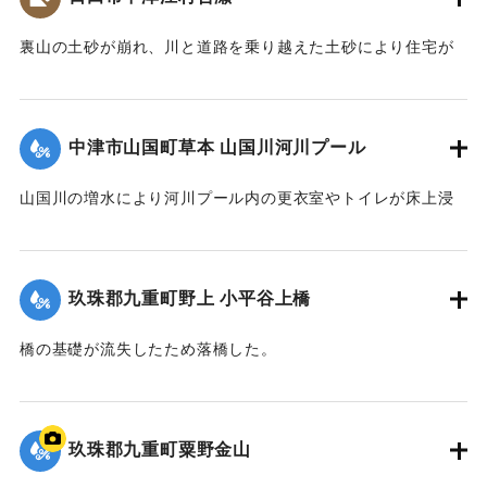
裏山の土砂が崩れ、川と道路を乗り越えた土砂により住宅が
全壊した。
2020/7/6｜固有コード:
01215070
中津市山国町草本 山国川河川プール
山国川の増水により河川プール内の更衣室やトイレが床上浸
水、管理棟が床下浸水、プール内に土砂が堆積するなどの被
害が出た。
玖珠郡九重町野上 小平谷上橋
2020/7/6｜固有コード:
01215071
橋の基礎が流失したため落橋した。
2020/7/6｜固有コード:
01215072
玖珠郡九重町粟野金山