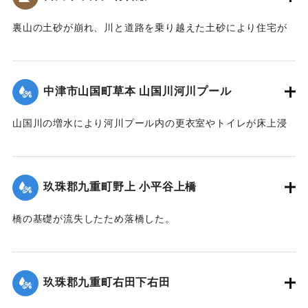
裏山の土砂が崩れ、川と道路を乗り越えた土砂により住宅が
全壊した。
2020/7/6｜固有コード:
01215070
中津市山国町草本 山国川河川プール
山国川の増水により河川プール内の更衣室やトイレが床上浸
水、管理棟が床下浸水、プール内に土砂が堆積するなどの被
害が出た。
玖珠郡九重町野上 小平谷上橋
2020/7/6｜固有コード:
01215071
橋の基礎が流失したため落橋した。
2020/7/6｜固有コード:
01215072
玖珠郡九重町右田下右田