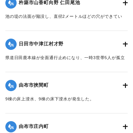
杵築市山香町向野 仁田尾池
2020/7/6｜固有コード:
01215058
池の堤の法面が陥没し、直径2メートルほどの穴ができてい
て、別の場所からは水が漏れ出ているのも確認された。市は
決壊の恐れがあるとして11日午後4時20分、平山区の7世帯20
人に避難勧告を出した。
日田市中津江村才野
【出典：NHKニュース】
県道日田鹿本線が全面通行止めになり、一時3世帯5人が孤立
2020/7/6｜固有コード:
01215059
状態になった。
【出典：「令和２年７月豪雨」に関する災害情報について
（第 22 報）】
由布市挾間町
2020/7/6｜固有コード:
01215060
9棟の床上浸水、9棟の床下浸水が発生した。
【出典：「令和２年７月豪雨」に関する災害情報について
（第 37 報）】
由布市庄内町
｜固有コード:
01215053