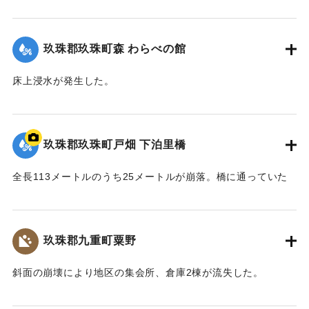
2020/7/6｜固有コード:
01215068
玖珠郡玖珠町森 わらべの館
床上浸水が発生した。
【出典：「令和２年７月豪雨」に関する災害情報について
（第37報）】
玖珠郡玖珠町戸畑 下泊里橋
2020/7/6｜固有コード:
01215061
全長113メートルのうち25メートルが崩落。橋に通っていた
水道管も流されたため北山田地区の一部360戸が一時断水し
た。
玖珠郡九重町粟野
｜固有コード:
01215062
斜面の崩壊により地区の集会所、倉庫2棟が流失した。
2020/7/6｜固有コード:
01215063