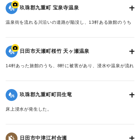
玖珠郡九重町 宝泉寺温泉
温泉街を流れる川沿いの道路が陥没し、13軒ある旅館のうち
10軒が浸水などの被害を受けた。
【出典：NHK災害記録マップ】
日田市天瀬町桜竹 天ヶ瀬温泉
2020/7/6｜固有コード:
01215074
14軒あった旅館のうち、8軒に被害があり、浸水や温泉が流れ
る配管の流失、泉源や露天風呂への土砂の流入などが発生し
た。
玖珠郡九重町町田生竜
｜固有コード:
01215073
床上浸水が発生した。
2020/7/6｜固有コード:
01215069
日田市中津江村合瀬