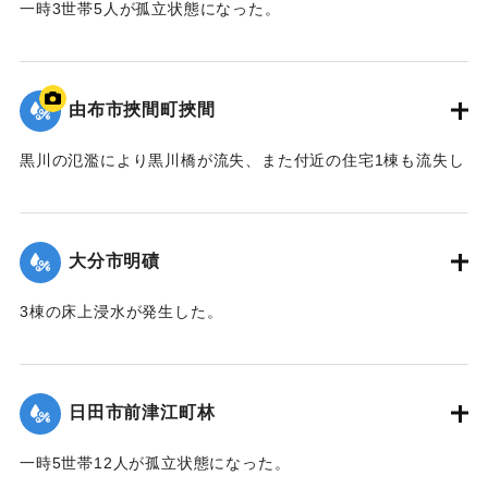
一時3世帯5人が孤立状態になった。
【出典：令和２年７月６日大雨警報に関する災害情報につい
て（第８報）】
由布市挾間町挾間
2020/7/6｜固有コード:
01215038
黒川の氾濫により黒川橋が流失、また付近の住宅1棟も流失し
た。
【出典：令和２年７月６日大雨警報に関する災害情報につい
て（第９報）】
大分市明磧
｜固有コード:
01215039
3棟の床上浸水が発生した。
【出典：令和２年７月６日大雨警報に関する災害情報につい
て（第11報）】
日田市前津江町林
2020/7/6｜固有コード:
01215040
一時5世帯12人が孤立状態になった。