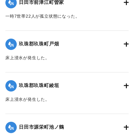
日田市前津江町曽家
｜固有コード:
01215031
一時7世帯22人が孤立状態になった。
【出典：令和２年７月６日大雨警報に関する災害情報につい
て（第７報）】
玖珠郡玖珠町戸畑
2020/7/6｜固有コード:
01215032
床上浸水が発生した。
｜固有コード:
01215026
玖珠郡玖珠町綾垣
床上浸水が発生した。
｜固有コード:
01215027
日田市源栄町池ノ鶴