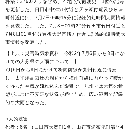
杵築：276.0ミリを含め、４地点で観測史上1位の記録
を更新した。日田市中津江付近と天ヶ瀬付近及び玖珠
町付近には、7月7日06時15分に記録的短時間大雨情報
を発表した。また、7月8日01時27分竹田市竹田付近と
7月8日01時44分豊後大野市緒方付近に記録的短時間大
雨情報を発表した。
【出典：災害時気象資料―令和2年7月6日から8日にか
けての大分県の大雨について―】
7月6日から8日にかけて梅雨前線が九州付近に停滞
し、太平洋高気圧の周辺から梅雨前線に向かって暖か
く湿った空気が流れ込んだ影響で、九州では大気の状
態が非常に不安定な状況が続いため、広い範囲で記録
的な大雨となった。
○人的被害
死者：6名 （日田市天瀬町1名、由布市湯布院町湯平4