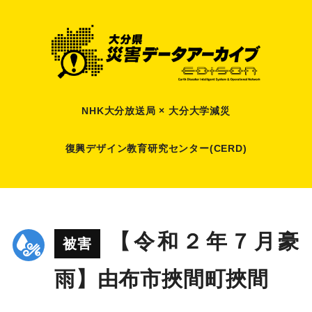
NHK大分放送局 × 大分大学減災
復興デザイン教育研究センター(CERD)
【令和２年７月豪
被害
雨】由布市挾間町挾間