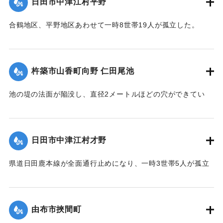
日田市中津江村平野
2020/7/6｜固有コード:
01215057
合鶴地区、平野地区あわせて一時8世帯19人が孤立した。
【出典：「令和２年７月豪雨」に関する災害情報について
（第 17 報）】
杵築市山香町向野 仁田尾池
2020/7/6｜固有コード:
01215058
池の堤の法面が陥没し、直径2メートルほどの穴ができてい
て、別の場所からは水が漏れ出ているのも確認された。市は
決壊の恐れがあるとして11日午後4時20分、平山区の7世帯20
人に避難勧告を出した。
日田市中津江村才野
【出典：NHKニュース】
県道日田鹿本線が全面通行止めになり、一時3世帯5人が孤立
2020/7/6｜固有コード:
01215059
状態になった。
【出典：「令和２年７月豪雨」に関する災害情報について
（第 22 報）】
由布市挾間町