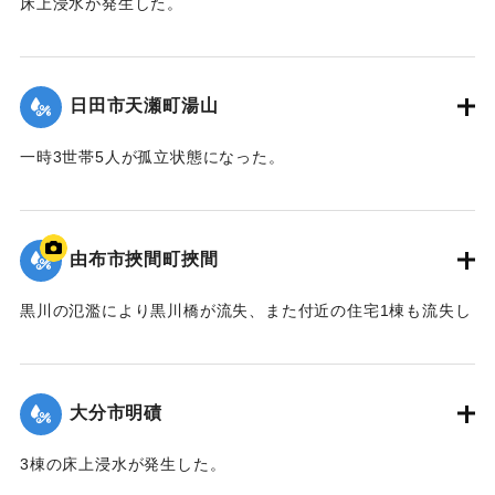
床上浸水が発生した。
【出典：令和２年７月６日大雨警報に関する災害情報につい
て（第８報）】
日田市天瀬町湯山
2020/7/6｜固有コード:
01215037
一時3世帯5人が孤立状態になった。
【出典：令和２年７月６日大雨警報に関する災害情報につい
て（第８報）】
由布市挾間町挾間
2020/7/6｜固有コード:
01215038
黒川の氾濫により黒川橋が流失、また付近の住宅1棟も流失し
た。
【出典：令和２年７月６日大雨警報に関する災害情報につい
て（第９報）】
大分市明磧
｜固有コード:
01215039
3棟の床上浸水が発生した。