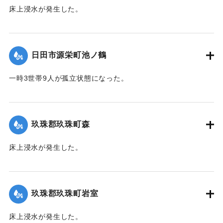
床上浸水が発生した。
｜固有コード:
01215027
日田市源栄町池ノ鶴
一時3世帯9人が孤立状態になった。
【出典：令和２年７月６日大雨警報に関する災害情報につい
て（第７報）】
玖珠郡玖珠町森
2020/7/6｜固有コード:
01215028
床上浸水が発生した。
｜固有コード:
01215021
玖珠郡玖珠町岩室
床上浸水が発生した。