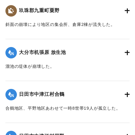
玖珠郡九重町粟野
｜固有コード:
01215062
斜面の崩壊により地区の集会所、倉庫2棟が流失した。
2020/7/6｜固有コード:
01215063
大分市机張原 放生池
溜池の堤体が崩壊した。
2020/7/6｜固有コード:
01215064
日田市中津江村合鶴
合鶴地区、平野地区あわせて一時8世帯19人が孤立した。
【出典：「令和２年７月豪雨」に関する災害情報について
（第 17 報）】