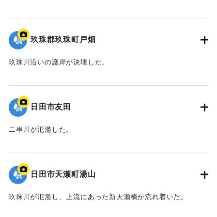
2020/7/6｜固有コード:
01215082
玖珠郡玖珠町戸畑
玖珠川沿いの護岸が決壊した。
2020/7/6｜固有コード:
01215081
日田市友田
二串川が氾濫した。
2020/7/6｜固有コード:
01215080
日田市天瀬町湯山
玖珠川が氾濫し、上流にあった新天瀬橋が流れ着いた。