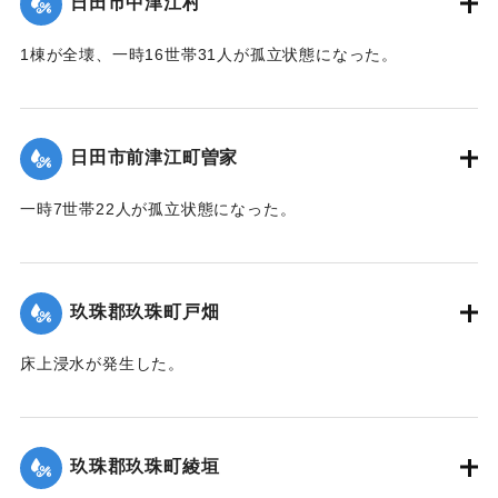
日田市中津江村
2020/7/6｜固有コード:
01215030
1棟が全壊、一時16世帯31人が孤立状態になった。
【出典：「令和２年７月豪雨」に関する災害情報について
（第 16 報）】
日田市前津江町曽家
｜固有コード:
01215031
一時7世帯22人が孤立状態になった。
【出典：令和２年７月６日大雨警報に関する災害情報につい
て（第７報）】
玖珠郡玖珠町戸畑
2020/7/6｜固有コード:
01215032
床上浸水が発生した。
｜固有コード:
01215026
玖珠郡玖珠町綾垣