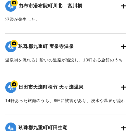
由布市湯布院町川北 宮川橋
氾濫が発生した。
2020/7/6｜固有コード:
01215075
玖珠郡九重町 宝泉寺温泉
温泉街を流れる川沿いの道路が陥没し、13軒ある旅館のうち
10軒が浸水などの被害を受けた。
【出典：NHK災害記録マップ】
日田市天瀬町桜竹 天ヶ瀬温泉
2020/7/6｜固有コード:
01215074
14軒あった旅館のうち、8軒に被害があり、浸水や温泉が流れ
る配管の流失、泉源や露天風呂への土砂の流入などが発生し
た。
玖珠郡九重町町田生竜
｜固有コード:
01215073