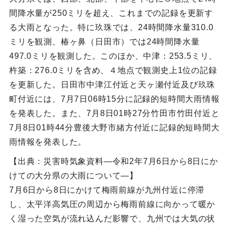
間降水量が250ミリを超え、これまでの記録を更新す
る大雨となった。特に玖珠では、24時間降水量310.0
ミリを観測、椿ヶ鼻（日田市）では24時間降水量
497.0ミリを観測した。このほか、中津：253.5ミリ、
杵築：276.0ミリを含め、４地点で観測史上1位の記録
を更新した。日田市中津江付近と天ヶ瀬付近及び玖珠
町付近には、7月7日06時15分に記録的短時間大雨情報
を発表した。また、7月8日01時27分竹田市竹田付近と
7月8日01時44分豊後大野市緒方付近に記録的短時間大
雨情報を発表した。
【出典：災害時気象資料―令和2年7月6日から8日にか
けての大分県の大雨について―】
7月6日から8日にかけて梅雨前線が九州付近に停滞
し、太平洋高気圧の周辺から梅雨前線に向かって暖か
く湿った空気が流れ込んだ影響で、九州では大気の状