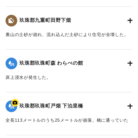
｜固有コード:
01215067
玖珠郡九重町田野下畑
裏山の土砂が崩れ、流れ込んだ土砂により住宅が全壊した。
2020/7/6｜固有コード:
01215068
玖珠郡玖珠町森 わらべの館
床上浸水が発生した。
【出典：「令和２年７月豪雨」に関する災害情報について
（第37報）】
玖珠郡玖珠町戸畑 下泊里橋
2020/7/6｜固有コード:
01215061
全長113メートルのうち25メートルが崩落。橋に通っていた
水道管も流されたため北山田地区の一部360戸が一時断水し
た。