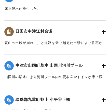
床上浸水が発生した。
2020/7/6｜固有コード:
01215069
日田市中津江村合瀬
裏山の土砂が崩れ、川と道路を乗り越えた土砂により住宅が
全壊した。
2020/7/6｜固有コード:
01215070
中津市山国町草本 山国川河川プール
山国川の増水により河川プール内の更衣室やトイレが床上浸
水、管理棟が床下浸水、プール内に土砂が堆積するなどの被
害が出た。
玖珠郡九重町野上 小平谷上橋
2020/7/6｜固有コード:
01215071