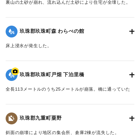
裏山の土砂が崩れ、流れ込んだ土砂により住宅が全壊した。
2020/7/6｜固有コード:
01215068
玖珠郡玖珠町森 わらべの館
床上浸水が発生した。
【出典：「令和２年７月豪雨」に関する災害情報について
（第37報）】
玖珠郡玖珠町戸畑 下泊里橋
2020/7/6｜固有コード:
01215061
全長113メートルのうち25メートルが崩落。橋に通っていた
水道管も流されたため北山田地区の一部360戸が一時断水し
た。
玖珠郡九重町粟野
｜固有コード:
01215062
斜面の崩壊により地区の集会所、倉庫2棟が流失した。