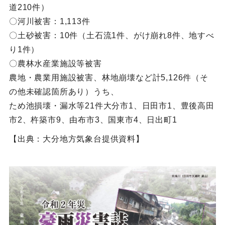
道210件）
〇河川被害：1,113件
〇土砂被害：10件（土石流1件、がけ崩れ8件、地すべ
り1件）
〇農林水産業施設等被害
農地・農業用施設被害、林地崩壊など計5,126件（そ
の他未確認箇所あり）うち、
ため池損壊・漏水等21件大分市1、日田市1、豊後高田
市2、杵築市9、由布市3、国東市4、日出町1
【出典：大分地方気象台提供資料】