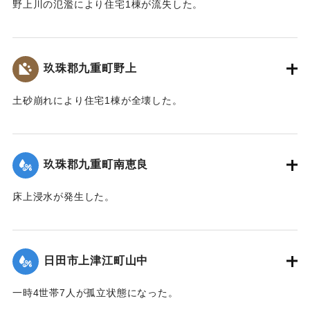
野上川の氾濫により住宅1棟が流失した。
【出典：令和２年７月６日大雨警報に関する災害情報につい
て（第８報）】
玖珠郡九重町野上
2020/7/6｜固有コード:
01215034
土砂崩れにより住宅1棟が全壊した。
【出典：令和２年７月６日大雨警報に関する災害情報につい
て（第８報）】
玖珠郡九重町南恵良
2020/7/6｜固有コード:
01215035
床上浸水が発生した。
【出典：令和２年７月６日大雨警報に関する災害情報につい
て（第８報）】
日田市上津江町山中
2020/7/6｜固有コード:
01215036
一時4世帯7人が孤立状態になった。