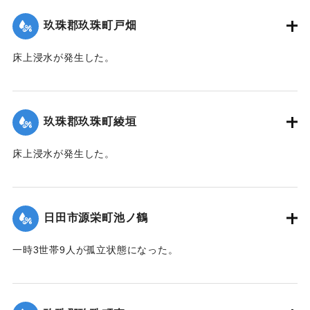
て（第７報）】
玖珠郡玖珠町戸畑
2020/7/6｜固有コード:
01215032
床上浸水が発生した。
｜固有コード:
01215026
玖珠郡玖珠町綾垣
床上浸水が発生した。
｜固有コード:
01215027
日田市源栄町池ノ鶴
一時3世帯9人が孤立状態になった。
【出典：令和２年７月６日大雨警報に関する災害情報につい
て（第７報）】