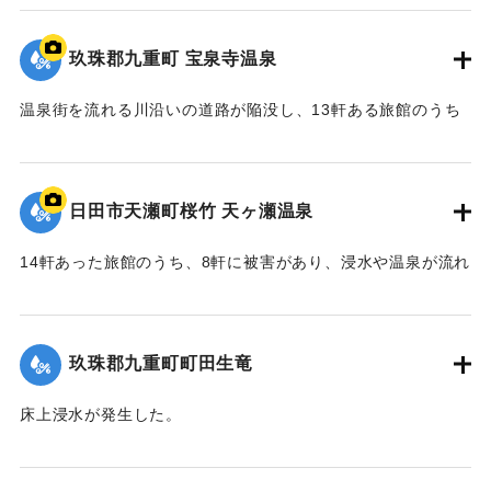
2020/7/6｜固有コード:
01215075
玖珠郡九重町 宝泉寺温泉
温泉街を流れる川沿いの道路が陥没し、13軒ある旅館のうち
10軒が浸水などの被害を受けた。
【出典：NHK災害記録マップ】
日田市天瀬町桜竹 天ヶ瀬温泉
2020/7/6｜固有コード:
01215074
14軒あった旅館のうち、8軒に被害があり、浸水や温泉が流れ
る配管の流失、泉源や露天風呂への土砂の流入などが発生し
た。
玖珠郡九重町町田生竜
｜固有コード:
01215073
床上浸水が発生した。
2020/7/6｜固有コード:
01215069