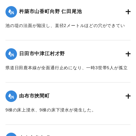
（第 17 報）】
杵築市山香町向野 仁田尾池
2020/7/6｜固有コード:
01215058
池の堤の法面が陥没し、直径2メートルほどの穴ができてい
て、別の場所からは水が漏れ出ているのも確認された。市は
決壊の恐れがあるとして11日午後4時20分、平山区の7世帯20
人に避難勧告を出した。
日田市中津江村才野
【出典：NHKニュース】
県道日田鹿本線が全面通行止めになり、一時3世帯5人が孤立
2020/7/6｜固有コード:
01215059
状態になった。
【出典：「令和２年７月豪雨」に関する災害情報について
（第 22 報）】
由布市挾間町
2020/7/6｜固有コード:
01215060
9棟の床上浸水、9棟の床下浸水が発生した。
【出典：「令和２年７月豪雨」に関する災害情報について
（第 37 報）】