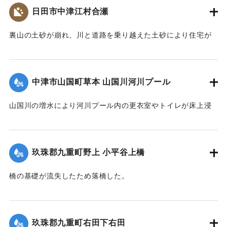
日田市中津江村合瀬
裏山の土砂が崩れ、川と道路を乗り越えた土砂により住宅が
全壊した。
2020/7/6｜固有コード:
01215070
中津市山国町草本 山国川河川プール
山国川の増水により河川プール内の更衣室やトイレが床上浸
水、管理棟が床下浸水、プール内に土砂が堆積するなどの被
害が出た。
玖珠郡九重町野上 小平谷上橋
2020/7/6｜固有コード:
01215071
橋の基礎が流失したため落橋した。
2020/7/6｜固有コード:
01215072
玖珠郡九重町右田下右田