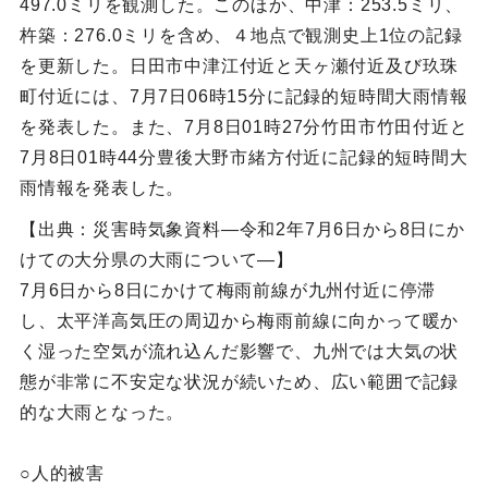
497.0ミリを観測した。このほか、中津：253.5ミリ、
杵築：276.0ミリを含め、４地点で観測史上1位の記録
を更新した。日田市中津江付近と天ヶ瀬付近及び玖珠
町付近には、7月7日06時15分に記録的短時間大雨情報
を発表した。また、7月8日01時27分竹田市竹田付近と
7月8日01時44分豊後大野市緒方付近に記録的短時間大
雨情報を発表した。
【出典：災害時気象資料―令和2年7月6日から8日にか
けての大分県の大雨について―】
7月6日から8日にかけて梅雨前線が九州付近に停滞
し、太平洋高気圧の周辺から梅雨前線に向かって暖か
く湿った空気が流れ込んだ影響で、九州では大気の状
態が非常に不安定な状況が続いため、広い範囲で記録
的な大雨となった。
○人的被害