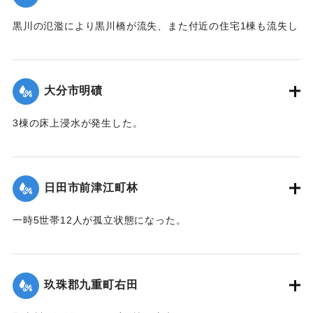
2020/7/6｜固有コード:
01215038
黒川の氾濫により黒川橋が流失、また付近の住宅1棟も流失し
た。
【出典：令和２年７月６日大雨警報に関する災害情報につい
て（第９報）】
大分市明磧
｜固有コード:
01215039
3棟の床上浸水が発生した。
【出典：令和２年７月６日大雨警報に関する災害情報につい
て（第11報）】
日田市前津江町林
2020/7/6｜固有コード:
01215040
一時5世帯12人が孤立状態になった。
【出典：令和２年７月６日大雨警報に関する災害情報につい
て（第７報）】
玖珠郡九重町右田
2020/7/6｜固有コード:
01215033