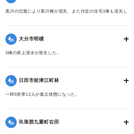
2020/7/6｜固有コード:
01215038
黒川の氾濫により黒川橋が流失、また付近の住宅1棟も流失し
た。
【出典：令和２年７月６日大雨警報に関する災害情報につい
て（第９報）】
大分市明磧
｜固有コード:
01215039
3棟の床上浸水が発生した。
【出典：令和２年７月６日大雨警報に関する災害情報につい
て（第11報）】
日田市前津江町林
2020/7/6｜固有コード:
01215040
一時5世帯12人が孤立状態になった。
【出典：令和２年７月６日大雨警報に関する災害情報につい
て（第７報）】
玖珠郡九重町右田
2020/7/6｜固有コード:
01215033