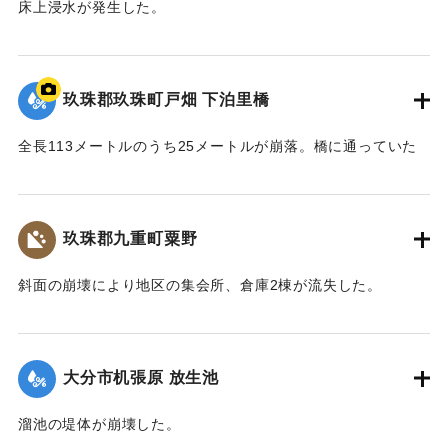
床上浸水が発生した。
【出典：「令和２年７月豪雨」に関する災害情報について
（第37報）】
玖珠郡玖珠町戸畑 下泊里橋
2020/7/6｜固有コード:
01215061
全長113メートルのうち25メートルが崩落。橋に通っていた
水道管も流されたため北山田地区の一部360戸が一時断水し
た。
玖珠郡九重町粟野
｜固有コード:
01215062
斜面の崩壊により地区の集会所、倉庫2棟が流失した。
2020/7/6｜固有コード:
01215063
大分市机張原 放生池
溜池の堤体が崩壊した。