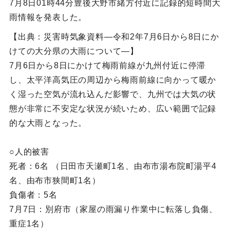
7月8日01時44分豊後大野市緒方付近に記録的短時間大
雨情報を発表した。
【出典：災害時気象資料―令和2年7月6日から8日にか
けての大分県の大雨について―】
7月6日から8日にかけて梅雨前線が九州付近に停滞
し、太平洋高気圧の周辺から梅雨前線に向かって暖か
く湿った空気が流れ込んだ影響で、九州では大気の状
態が非常に不安定な状況が続いため、広い範囲で記録
的な大雨となった。
○人的被害
死者：6名 （日田市天瀬町1名、由布市湯布院町湯平4
名、由布市狭間町1名）
負傷者：5名
7月7日：別府市（家屋の雨漏り作業中に転落し負傷、
重症1名）