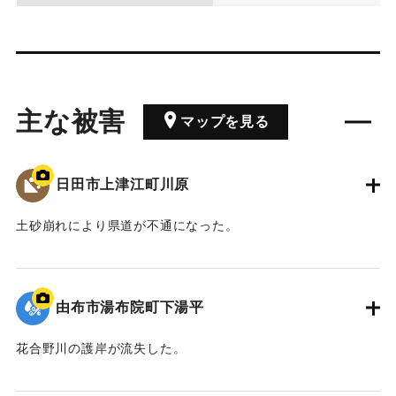
主な被害
マップを見る
日田市上津江町川原
土砂崩れにより県道が不通になった。
2020/7/6｜固有コード:
01215088
由布市湯布院町下湯平
花合野川の護岸が流失した。
2020/7/6｜固有コード:
01215087