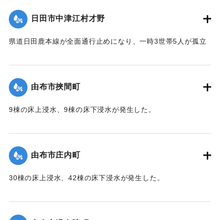
人に避難勧告を出した。
日田市中津江村才野
【出典：NHKニュース】
県道日田鹿本線が全面通行止めになり、一時3世帯5人が孤立
2020/7/6｜固有コード:
01215059
状態になった。
【出典：「令和２年７月豪雨」に関する災害情報について
（第 22 報）】
由布市挾間町
2020/7/6｜固有コード:
01215060
9棟の床上浸水、9棟の床下浸水が発生した。
【出典：「令和２年７月豪雨」に関する災害情報について
（第 37 報）】
由布市庄内町
｜固有コード:
01215053
30棟の床上浸水、42棟の床下浸水が発生した。
【出典：「令和２年７月豪雨」に関する災害情報について
（第 37 報）】