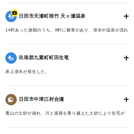
【出典：NHK災害記録マップ】
日田市天瀬町桜竹 天ヶ瀬温泉
2020/7/6｜固有コード:
01215074
14軒あった旅館のうち、8軒に被害があり、浸水や温泉が流れ
る配管の流失、泉源や露天風呂への土砂の流入などが発生し
た。
玖珠郡九重町町田生竜
｜固有コード:
01215073
床上浸水が発生した。
2020/7/6｜固有コード:
01215069
日田市中津江村合瀬
裏山の土砂が崩れ、川と道路を乗り越えた土砂により住宅が
全壊した。