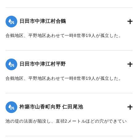
2020/7/6｜固有コード:
01215064
日田市中津江村合鶴
合鶴地区、平野地区あわせて一時8世帯19人が孤立した。
【出典：「令和２年７月豪雨」に関する災害情報について
（第 17 報）】
日田市中津江村平野
2020/7/6｜固有コード:
01215057
合鶴地区、平野地区あわせて一時8世帯19人が孤立した。
【出典：「令和２年７月豪雨」に関する災害情報について
（第 17 報）】
杵築市山香町向野 仁田尾池
2020/7/6｜固有コード:
01215058
池の堤の法面が陥没し、直径2メートルほどの穴ができてい
て、別の場所からは水が漏れ出ているのも確認された。市は
決壊の恐れがあるとして11日午後4時20分、平山区の7世帯20