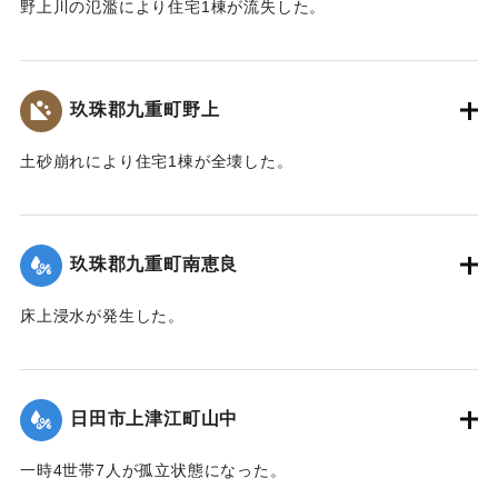
野上川の氾濫により住宅1棟が流失した。
【出典：令和２年７月６日大雨警報に関する災害情報につい
て（第８報）】
玖珠郡九重町野上
2020/7/6｜固有コード:
01215034
土砂崩れにより住宅1棟が全壊した。
【出典：令和２年７月６日大雨警報に関する災害情報につい
て（第８報）】
玖珠郡九重町南恵良
2020/7/6｜固有コード:
01215035
床上浸水が発生した。
【出典：令和２年７月６日大雨警報に関する災害情報につい
て（第８報）】
日田市上津江町山中
2020/7/6｜固有コード:
01215036
一時4世帯7人が孤立状態になった。