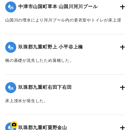
2020/7/6｜固有コード:
01215070
中津市山国町草本 山国川河川プール
山国川の増水により河川プール内の更衣室やトイレが床上浸
水、管理棟が床下浸水、プール内に土砂が堆積するなどの被
害が出た。
玖珠郡九重町野上 小平谷上橋
2020/7/6｜固有コード:
01215071
橋の基礎が流失したため落橋した。
2020/7/6｜固有コード:
01215072
玖珠郡九重町右田下右田
床上浸水が発生した。
2020/7/6｜固有コード:
01215065
玖珠郡九重町粟野金山