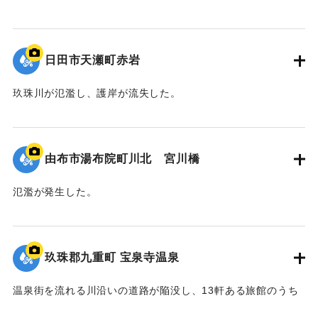
2020/7/6｜固有コード:
01215077
日田市天瀬町赤岩
玖珠川が氾濫し、護岸が流失した。
2020/7/6｜固有コード:
01215076
由布市湯布院町川北 宮川橋
氾濫が発生した。
2020/7/6｜固有コード:
01215075
玖珠郡九重町 宝泉寺温泉
温泉街を流れる川沿いの道路が陥没し、13軒ある旅館のうち
10軒が浸水などの被害を受けた。