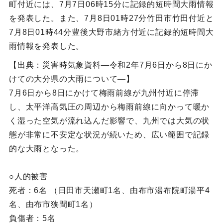
町付近には、7月7日06時15分に記録的短時間大雨情報
を発表した。また、7月8日01時27分竹田市竹田付近と
7月8日01時44分豊後大野市緒方付近に記録的短時間大
雨情報を発表した。
【出典：災害時気象資料―令和2年7月6日から8日にか
けての大分県の大雨について―】
7月6日から8日にかけて梅雨前線が九州付近に停滞
し、太平洋高気圧の周辺から梅雨前線に向かって暖か
く湿った空気が流れ込んだ影響で、九州では大気の状
態が非常に不安定な状況が続いため、広い範囲で記録
的な大雨となった。
○人的被害
死者：6名 （日田市天瀬町1名、由布市湯布院町湯平4
名、由布市狭間町1名）
負傷者：5名