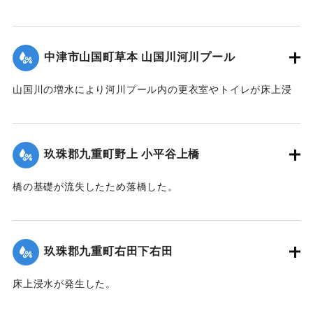
全壊した。
2020/7/6｜固有コード:
01215070
中津市山国町草本 山国川河川プール
山国川の増水により河川プール内の更衣室やトイレが床上浸
水、管理棟が床下浸水、プール内に土砂が堆積するなどの被
害が出た。
玖珠郡九重町野上 小平谷上橋
2020/7/6｜固有コード:
01215071
橋の基礎が流失したため落橋した。
2020/7/6｜固有コード:
01215072
玖珠郡九重町右田下右田
床上浸水が発生した。