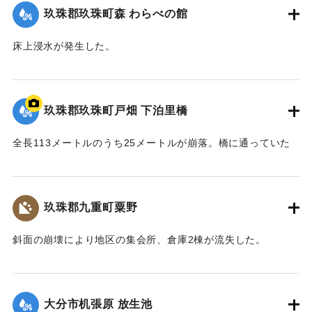
玖珠郡玖珠町森 わらべの館
床上浸水が発生した。
【出典：「令和２年７月豪雨」に関する災害情報について
（第37報）】
玖珠郡玖珠町戸畑 下泊里橋
2020/7/6｜固有コード:
01215061
全長113メートルのうち25メートルが崩落。橋に通っていた
水道管も流されたため北山田地区の一部360戸が一時断水し
た。
玖珠郡九重町粟野
｜固有コード:
01215062
斜面の崩壊により地区の集会所、倉庫2棟が流失した。
2020/7/6｜固有コード:
01215063
大分市机張原 放生池