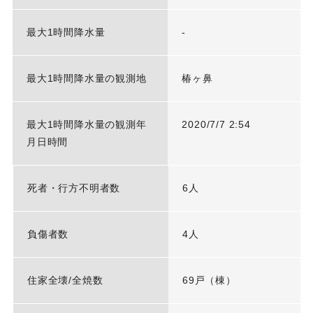
最大1時間降水量
-
最大1時間降水量の観測地
椿ヶ鼻
最大1時間降水量の観測年
2020/7/7 2:54
月日時間
死者・行方不明者数
6人
負傷者数
4人
住家全壊/全焼数
69戸（棟）