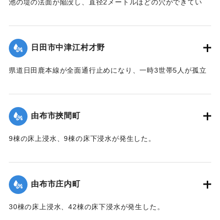
池の堤の法面が陥没し、直径2メートルほどの穴ができてい
て、別の場所からは水が漏れ出ているのも確認された。市は
決壊の恐れがあるとして11日午後4時20分、平山区の7世帯20
人に避難勧告を出した。
日田市中津江村才野
【出典：NHKニュース】
県道日田鹿本線が全面通行止めになり、一時3世帯5人が孤立
2020/7/6｜固有コード:
01215059
状態になった。
【出典：「令和２年７月豪雨」に関する災害情報について
（第 22 報）】
由布市挾間町
2020/7/6｜固有コード:
01215060
9棟の床上浸水、9棟の床下浸水が発生した。
【出典：「令和２年７月豪雨」に関する災害情報について
（第 37 報）】
由布市庄内町
｜固有コード:
01215053
30棟の床上浸水、42棟の床下浸水が発生した。