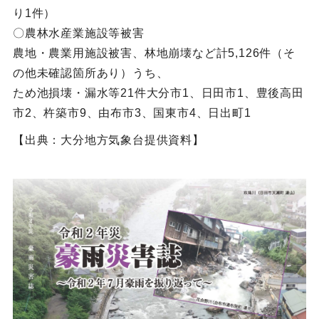
り1件）
〇農林水産業施設等被害
農地・農業用施設被害、林地崩壊など計5,126件（そ
の他未確認箇所あり）うち、
ため池損壊・漏水等21件大分市1、日田市1、豊後高田
市2、杵築市9、由布市3、国東市4、日出町1
【出典：大分地方気象台提供資料】