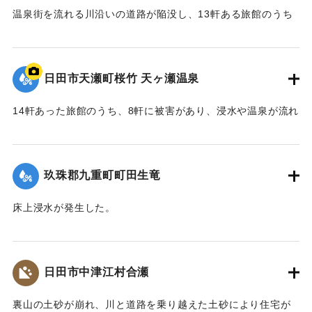
温泉街を流れる川沿いの道路が陥没し、13軒ある旅館のうち
10軒が浸水などの被害を受けた。
【出典：NHK災害記録マップ】
日田市天瀬町桜竹 天ヶ瀬温泉
2020/7/6｜固有コード:
01215074
14軒あった旅館のうち、8軒に被害があり、浸水や温泉が流れ
る配管の流失、泉源や露天風呂への土砂の流入などが発生し
た。
玖珠郡九重町町田生竜
｜固有コード:
01215073
床上浸水が発生した。
2020/7/6｜固有コード:
01215069
日田市中津江村合瀬
裏山の土砂が崩れ、川と道路を乗り越えた土砂により住宅が