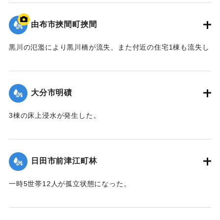
て（第８報）】
由布市挾間町挾間
2020/7/6｜固有コード:
01215038
黒川の氾濫により黒川橋が流失、また付近の住宅1棟も流失し
た。
【出典：令和２年７月６日大雨警報に関する災害情報につい
て（第９報）】
大分市明磧
｜固有コード:
01215039
3棟の床上浸水が発生した。
【出典：令和２年７月６日大雨警報に関する災害情報につい
て（第11報）】
日田市前津江町林
2020/7/6｜固有コード:
01215040
一時5世帯12人が孤立状態になった。
【出典：令和２年７月６日大雨警報に関する災害情報につい
て（第７報）】