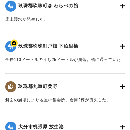
玖珠郡玖珠町森 わらべの館
床上浸水が発生した。
【出典：「令和２年７月豪雨」に関する災害情報について
（第37報）】
玖珠郡玖珠町戸畑 下泊里橋
2020/7/6｜固有コード:
01215061
全長113メートルのうち25メートルが崩落。橋に通っていた
水道管も流されたため北山田地区の一部360戸が一時断水し
た。
玖珠郡九重町粟野
｜固有コード:
01215062
斜面の崩壊により地区の集会所、倉庫2棟が流失した。
2020/7/6｜固有コード:
01215063
大分市机張原 放生池