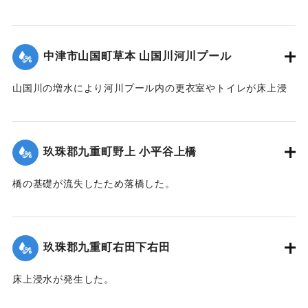
全壊した。
2020/7/6｜固有コード:
01215070
中津市山国町草本 山国川河川プール
山国川の増水により河川プール内の更衣室やトイレが床上浸
水、管理棟が床下浸水、プール内に土砂が堆積するなどの被
害が出た。
玖珠郡九重町野上 小平谷上橋
2020/7/6｜固有コード:
01215071
橋の基礎が流失したため落橋した。
2020/7/6｜固有コード:
01215072
玖珠郡九重町右田下右田
床上浸水が発生した。