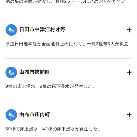
池の堤の法面が陥没し、直径2メートルほどの穴ができてい
て、別の場所からは水が漏れ出ているのも確認された。市は
決壊の恐れがあるとして11日午後4時20分、平山区の7世帯20
人に避難勧告を出した。
日田市中津江村才野
【出典：NHKニュース】
県道日田鹿本線が全面通行止めになり、一時3世帯5人が孤立
2020/7/6｜固有コード:
01215059
状態になった。
【出典：「令和２年７月豪雨」に関する災害情報について
（第 22 報）】
由布市挾間町
2020/7/6｜固有コード:
01215060
9棟の床上浸水、9棟の床下浸水が発生した。
【出典：「令和２年７月豪雨」に関する災害情報について
（第 37 報）】
由布市庄内町
｜固有コード:
01215053
30棟の床上浸水、42棟の床下浸水が発生した。