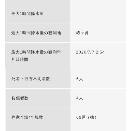
最大1時間降水量
-
最大1時間降水量の観測地
椿ヶ鼻
最大1時間降水量の観測年
2020/7/7 2:54
月日時間
死者・行方不明者数
6人
負傷者数
4人
住家全壊/全焼数
69戸（棟）