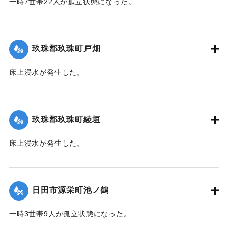
一時7世帯22人が孤立状態になった。
【出典：令和２年７月６日大雨警報に関する災害情報につい
て（第７報）】
玖珠郡玖珠町戸畑
2020/7/6｜固有コード:
01215032
床上浸水が発生した。
｜固有コード:
01215026
玖珠郡玖珠町綾垣
床上浸水が発生した。
｜固有コード:
01215027
日田市源栄町池ノ鶴
一時3世帯9人が孤立状態になった。