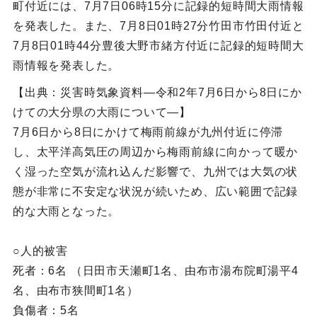
町付近には、7月7日06時15分に記録的短時間大雨情報
を発表した。また、7月8日01時27分竹田市竹田付近と
7月8日01時44分豊後大野市緒方付近に記録的短時間大
雨情報を発表した。
【出典：災害時気象資料―令和2年7月6日から8日にか
けての大分県の大雨について―】
7月6日から8日にかけて梅雨前線が九州付近に停滞
し、太平洋高気圧の周辺から梅雨前線に向かって暖か
く湿った空気が流れ込んだ影響で、九州では大気の状
態が非常に不安定な状況が続いため、広い範囲で記録
的な大雨となった。
○人的被害
死者：6名 （日田市天瀬町1名、由布市湯布院町湯平4
名、由布市狭間町1名）
負傷者：5名