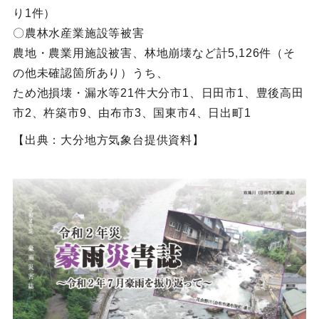
り1件）
〇農林水産業施設等被害
農地・農業用施設被害、林地崩壊など計5,126件（そ
の他未確認箇所あり）うち、
ため池損壊・漏水等21件大分市1、日田市1、豊後高田
市2、杵築市9、由布市3、国東市4、日出町1
【出典：大分地方気象台提供資料】