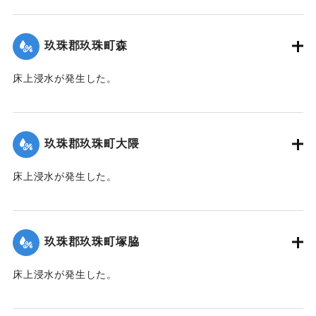
【出典：令和２年７月６日大雨警報に関する災害情報につい
て（第７報）】
玖珠郡玖珠町森
2020/7/6｜固有コード:
01215028
床上浸水が発生した。
｜固有コード:
01215021
玖珠郡玖珠町大隈
床上浸水が発生した。
｜固有コード:
01215023
玖珠郡玖珠町塚脇
床上浸水が発生した。
｜固有コード:
01215024