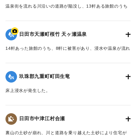
温泉街を流れる川沿いの道路が陥没し、13軒ある旅館のうち
10軒が浸水などの被害を受けた。
【出典：NHK災害記録マップ】
日田市天瀬町桜竹 天ヶ瀬温泉
2020/7/6｜固有コード:
01215074
14軒あった旅館のうち、8軒に被害があり、浸水や温泉が流れ
る配管の流失、泉源や露天風呂への土砂の流入などが発生し
た。
玖珠郡九重町町田生竜
｜固有コード:
01215073
床上浸水が発生した。
2020/7/6｜固有コード:
01215069
日田市中津江村合瀬
裏山の土砂が崩れ、川と道路を乗り越えた土砂により住宅が