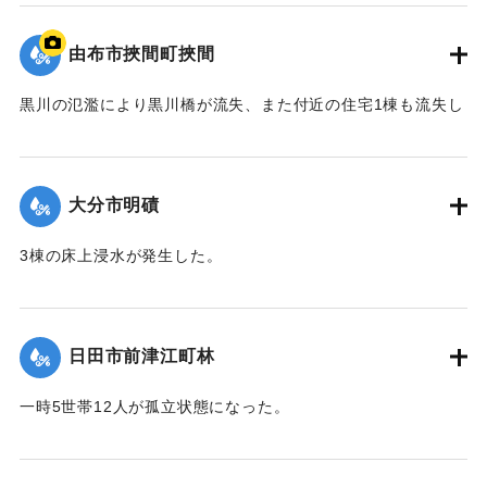
て（第８報）】
由布市挾間町挾間
2020/7/6｜固有コード:
01215038
黒川の氾濫により黒川橋が流失、また付近の住宅1棟も流失し
た。
【出典：令和２年７月６日大雨警報に関する災害情報につい
て（第９報）】
大分市明磧
｜固有コード:
01215039
3棟の床上浸水が発生した。
【出典：令和２年７月６日大雨警報に関する災害情報につい
て（第11報）】
日田市前津江町林
2020/7/6｜固有コード:
01215040
一時5世帯12人が孤立状態になった。
【出典：令和２年７月６日大雨警報に関する災害情報につい
て（第７報）】