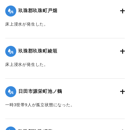
て（第７報）】
玖珠郡玖珠町戸畑
2020/7/6｜固有コード:
01215032
床上浸水が発生した。
｜固有コード:
01215026
玖珠郡玖珠町綾垣
床上浸水が発生した。
｜固有コード:
01215027
日田市源栄町池ノ鶴
一時3世帯9人が孤立状態になった。
【出典：令和２年７月６日大雨警報に関する災害情報につい
て（第７報）】