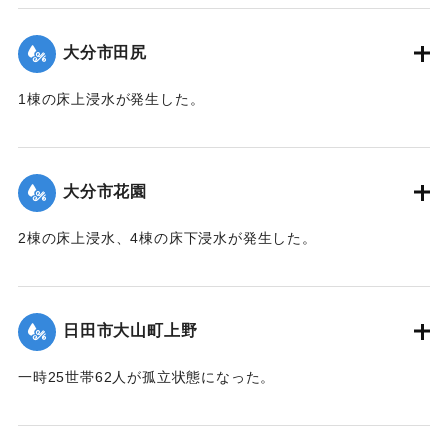
（第 28 報）】
大分市田尻
2020/7/6｜固有コード:
01215047
1棟の床上浸水が発生した。
【出典：令和２年７月６日大雨警報に関する災害情報につい
て（第 13 報）】
大分市花園
2020/7/6｜固有コード:
01215048
2棟の床上浸水、4棟の床下浸水が発生した。
【出典：「令和２年７月豪雨」に関する災害情報について
（第 28 報）】
日田市大山町上野
2020/7/6｜固有コード:
01215041
一時25世帯62人が孤立状態になった。
【出典：令和２年７月６日大雨警報に関する災害情報につい
て（第９報）】