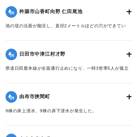
（第 17 報）】
杵築市山香町向野 仁田尾池
2020/7/6｜固有コード:
01215058
池の堤の法面が陥没し、直径2メートルほどの穴ができてい
て、別の場所からは水が漏れ出ているのも確認された。市は
決壊の恐れがあるとして11日午後4時20分、平山区の7世帯20
人に避難勧告を出した。
日田市中津江村才野
【出典：NHKニュース】
県道日田鹿本線が全面通行止めになり、一時3世帯5人が孤立
2020/7/6｜固有コード:
01215059
状態になった。
【出典：「令和２年７月豪雨」に関する災害情報について
（第 22 報）】
由布市挾間町
2020/7/6｜固有コード:
01215060
9棟の床上浸水、9棟の床下浸水が発生した。
【出典：「令和２年７月豪雨」に関する災害情報について
（第 37 報）】