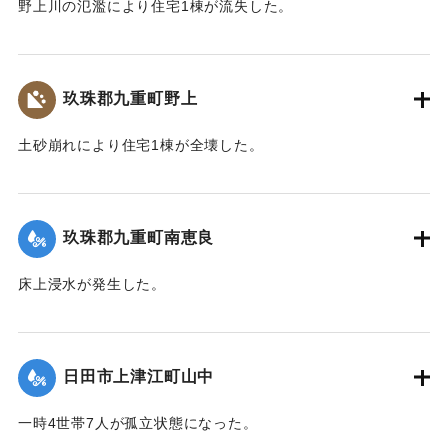
野上川の氾濫により住宅1棟が流失した。
【出典：令和２年７月６日大雨警報に関する災害情報につい
て（第８報）】
玖珠郡九重町野上
2020/7/6｜固有コード:
01215034
土砂崩れにより住宅1棟が全壊した。
【出典：令和２年７月６日大雨警報に関する災害情報につい
て（第８報）】
玖珠郡九重町南恵良
2020/7/6｜固有コード:
01215035
床上浸水が発生した。
【出典：令和２年７月６日大雨警報に関する災害情報につい
て（第８報）】
日田市上津江町山中
2020/7/6｜固有コード:
01215036
一時4世帯7人が孤立状態になった。