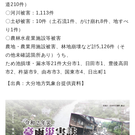
道210件）
〇河川被害：1,113件
〇土砂被害：10件（土石流1件、がけ崩れ8件、地すべ
り1件）
〇農林水産業施設等被害
農地・農業用施設被害、林地崩壊など計5,126件（そ
の他未確認箇所あり）うち、
ため池損壊・漏水等21件大分市1、日田市1、豊後高田
市2、杵築市9、由布市3、国東市4、日出町1
【出典：大分地方気象台提供資料】