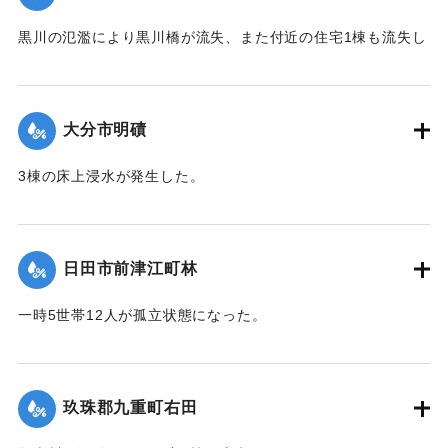
2020/7/6｜固有コード:
01215037
黒川の氾濫により黒川橋が流失、また付近の住宅1棟も流失し
た。
【出典：令和２年７月６日大雨警報に関する災害情報につい
て（第９報）】
大分市明磧
｜固有コード:
01215039
3棟の床上浸水が発生した。
【出典：令和２年７月６日大雨警報に関する災害情報につい
て（第11報）】
日田市前津江町林
2020/7/6｜固有コード:
01215040
一時5世帯12人が孤立状態になった。
【出典：令和２年７月６日大雨警報に関する災害情報につい
て（第７報）】
玖珠郡九重町右田
2020/7/6｜固有コード:
01215033