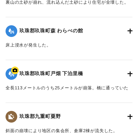
裏山の土砂が崩れ、流れ込んだ土砂により住宅が全壊した。
2020/7/6｜固有コード:
01215068
玖珠郡玖珠町森 わらべの館
床上浸水が発生した。
【出典：「令和２年７月豪雨」に関する災害情報について
（第37報）】
玖珠郡玖珠町戸畑 下泊里橋
2020/7/6｜固有コード:
01215061
全長113メートルのうち25メートルが崩落。橋に通っていた
水道管も流されたため北山田地区の一部360戸が一時断水し
た。
玖珠郡九重町粟野
｜固有コード:
01215062
斜面の崩壊により地区の集会所、倉庫2棟が流失した。