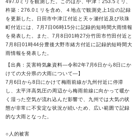
497.0ミリを観測した。このほか、中津：253.5ミリ、
杵築：276.0ミリを含め、４地点で観測史上1位の記録
を更新した。日田市中津江付近と天ヶ瀬付近及び玖珠
町付近には、7月7日06時15分に記録的短時間大雨情報
を発表した。また、7月8日01時27分竹田市竹田付近と
7月8日01時44分豊後大野市緒方付近に記録的短時間大
雨情報を発表した。
【出典：災害時気象資料―令和2年7月6日から8日にか
けての大分県の大雨について―】
7月6日から8日にかけて梅雨前線が九州付近に停滞
し、太平洋高気圧の周辺から梅雨前線に向かって暖か
く湿った空気が流れ込んだ影響で、九州では大気の状
態が非常に不安定な状況が続いため、広い範囲で記録
的な大雨となった。
○人的被害