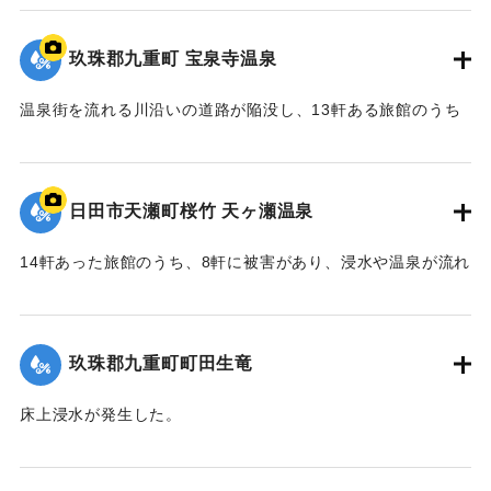
2020/7/6｜固有コード:
01215075
玖珠郡九重町 宝泉寺温泉
温泉街を流れる川沿いの道路が陥没し、13軒ある旅館のうち
10軒が浸水などの被害を受けた。
【出典：NHK災害記録マップ】
日田市天瀬町桜竹 天ヶ瀬温泉
2020/7/6｜固有コード:
01215074
14軒あった旅館のうち、8軒に被害があり、浸水や温泉が流れ
る配管の流失、泉源や露天風呂への土砂の流入などが発生し
た。
玖珠郡九重町町田生竜
｜固有コード:
01215073
床上浸水が発生した。
2020/7/6｜固有コード:
01215069