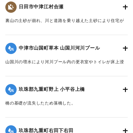
日田市中津江村合瀬
裏山の土砂が崩れ、川と道路を乗り越えた土砂により住宅が
全壊した。
2020/7/6｜固有コード:
01215070
中津市山国町草本 山国川河川プール
山国川の増水により河川プール内の更衣室やトイレが床上浸
水、管理棟が床下浸水、プール内に土砂が堆積するなどの被
害が出た。
玖珠郡九重町野上 小平谷上橋
2020/7/6｜固有コード:
01215071
橋の基礎が流失したため落橋した。
2020/7/6｜固有コード:
01215072
玖珠郡九重町右田下右田