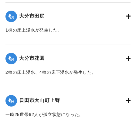
（第 28 報）】
大分市田尻
2020/7/6｜固有コード:
01215047
1棟の床上浸水が発生した。
【出典：令和２年７月６日大雨警報に関する災害情報につい
て（第 13 報）】
大分市花園
2020/7/6｜固有コード:
01215048
2棟の床上浸水、4棟の床下浸水が発生した。
【出典：「令和２年７月豪雨」に関する災害情報について
（第 28 報）】
日田市大山町上野
2020/7/6｜固有コード:
01215041
一時25世帯62人が孤立状態になった。
【出典：令和２年７月６日大雨警報に関する災害情報につい
て（第９報）】