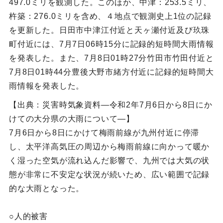
497.0ミリを観測した。このほか、中津：253.5ミリ、
杵築：276.0ミリを含め、４地点で観測史上1位の記録
を更新した。日田市中津江付近と天ヶ瀬付近及び玖珠
町付近には、7月7日06時15分に記録的短時間大雨情報
を発表した。また、7月8日01時27分竹田市竹田付近と
7月8日01時44分豊後大野市緒方付近に記録的短時間大
雨情報を発表した。
【出典：災害時気象資料―令和2年7月6日から8日にか
けての大分県の大雨について―】
7月6日から8日にかけて梅雨前線が九州付近に停滞
し、太平洋高気圧の周辺から梅雨前線に向かって暖か
く湿った空気が流れ込んだ影響で、九州では大気の状
態が非常に不安定な状況が続いため、広い範囲で記録
的な大雨となった。
○人的被害