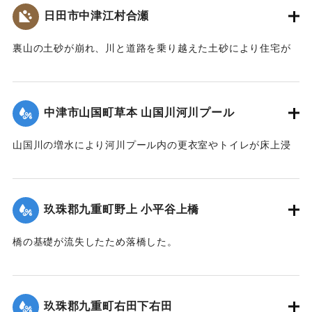
日田市中津江村合瀬
裏山の土砂が崩れ、川と道路を乗り越えた土砂により住宅が
全壊した。
2020/7/6｜固有コード:
01215070
中津市山国町草本 山国川河川プール
山国川の増水により河川プール内の更衣室やトイレが床上浸
水、管理棟が床下浸水、プール内に土砂が堆積するなどの被
害が出た。
玖珠郡九重町野上 小平谷上橋
2020/7/6｜固有コード:
01215071
橋の基礎が流失したため落橋した。
2020/7/6｜固有コード:
01215072
玖珠郡九重町右田下右田