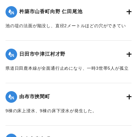
（第 17 報）】
杵築市山香町向野 仁田尾池
2020/7/6｜固有コード:
01215058
池の堤の法面が陥没し、直径2メートルほどの穴ができてい
て、別の場所からは水が漏れ出ているのも確認された。市は
決壊の恐れがあるとして11日午後4時20分、平山区の7世帯20
人に避難勧告を出した。
日田市中津江村才野
【出典：NHKニュース】
県道日田鹿本線が全面通行止めになり、一時3世帯5人が孤立
2020/7/6｜固有コード:
01215059
状態になった。
【出典：「令和２年７月豪雨」に関する災害情報について
（第 22 報）】
由布市挾間町
2020/7/6｜固有コード:
01215060
9棟の床上浸水、9棟の床下浸水が発生した。
【出典：「令和２年７月豪雨」に関する災害情報について
（第 37 報）】