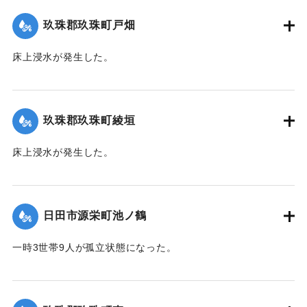
て（第７報）】
玖珠郡玖珠町戸畑
2020/7/6｜固有コード:
01215032
床上浸水が発生した。
｜固有コード:
01215026
玖珠郡玖珠町綾垣
床上浸水が発生した。
｜固有コード:
01215027
日田市源栄町池ノ鶴
一時3世帯9人が孤立状態になった。
【出典：令和２年７月６日大雨警報に関する災害情報につい
て（第７報）】