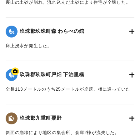
裏山の土砂が崩れ、流れ込んだ土砂により住宅が全壊した。
2020/7/6｜固有コード:
01215068
玖珠郡玖珠町森 わらべの館
床上浸水が発生した。
【出典：「令和２年７月豪雨」に関する災害情報について
（第37報）】
玖珠郡玖珠町戸畑 下泊里橋
2020/7/6｜固有コード:
01215061
全長113メートルのうち25メートルが崩落。橋に通っていた
水道管も流されたため北山田地区の一部360戸が一時断水し
た。
玖珠郡九重町粟野
｜固有コード:
01215062
斜面の崩壊により地区の集会所、倉庫2棟が流失した。