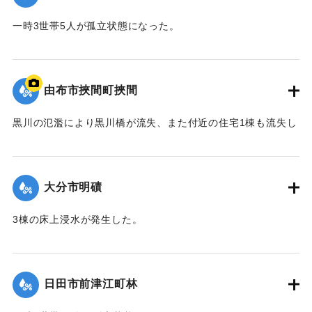
2020/7/6｜固有コード:
01215037
一時3世帯5人が孤立状態になった。
【出典：令和２年７月６日大雨警報に関する災害情報につい
て（第８報）】
由布市挾間町挾間
2020/7/6｜固有コード:
01215038
黒川の氾濫により黒川橋が流失、また付近の住宅1棟も流失し
た。
【出典：令和２年７月６日大雨警報に関する災害情報につい
て（第９報）】
大分市明磧
｜固有コード:
01215039
3棟の床上浸水が発生した。
【出典：令和２年７月６日大雨警報に関する災害情報につい
て（第11報）】
日田市前津江町林
2020/7/6｜固有コード:
01215040