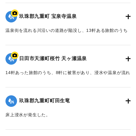
2020/7/6｜固有コード:
01215075
玖珠郡九重町 宝泉寺温泉
温泉街を流れる川沿いの道路が陥没し、13軒ある旅館のうち
10軒が浸水などの被害を受けた。
【出典：NHK災害記録マップ】
日田市天瀬町桜竹 天ヶ瀬温泉
2020/7/6｜固有コード:
01215074
14軒あった旅館のうち、8軒に被害があり、浸水や温泉が流れ
る配管の流失、泉源や露天風呂への土砂の流入などが発生し
た。
玖珠郡九重町町田生竜
｜固有コード:
01215073
床上浸水が発生した。
2020/7/6｜固有コード:
01215069