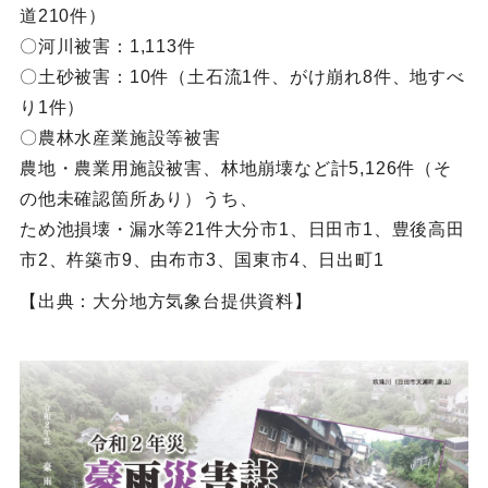
道210件）
〇河川被害：1,113件
〇土砂被害：10件（土石流1件、がけ崩れ8件、地すべ
り1件）
〇農林水産業施設等被害
農地・農業用施設被害、林地崩壊など計5,126件（そ
の他未確認箇所あり）うち、
ため池損壊・漏水等21件大分市1、日田市1、豊後高田
市2、杵築市9、由布市3、国東市4、日出町1
【出典：大分地方気象台提供資料】