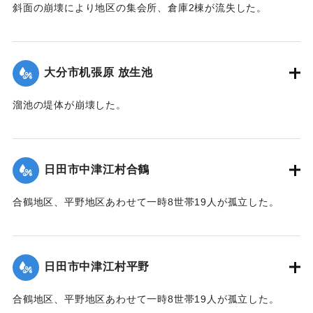
斜面の崩壊により地区の集会所、倉庫2棟が流失した。
2020/7/6｜固有コード:
01215063
大分市机張原 放生池
溜池の堤体が崩壊した。
2020/7/6｜固有コード:
01215064
日田市中津江村合鶴
合鶴地区、平野地区あわせて一時8世帯19人が孤立した。
【出典：「令和２年７月豪雨」に関する災害情報について
（第 17 報）】
日田市中津江村平野
2020/7/6｜固有コード:
01215057
合鶴地区、平野地区あわせて一時8世帯19人が孤立した。