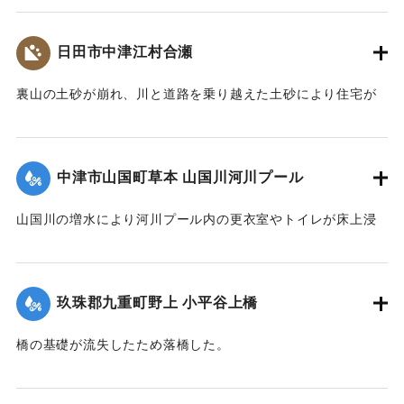
2020/7/6｜固有コード:
01215069
日田市中津江村合瀬
裏山の土砂が崩れ、川と道路を乗り越えた土砂により住宅が
全壊した。
2020/7/6｜固有コード:
01215070
中津市山国町草本 山国川河川プール
山国川の増水により河川プール内の更衣室やトイレが床上浸
水、管理棟が床下浸水、プール内に土砂が堆積するなどの被
害が出た。
玖珠郡九重町野上 小平谷上橋
2020/7/6｜固有コード:
01215071
橋の基礎が流失したため落橋した。
2020/7/6｜固有コード:
01215072