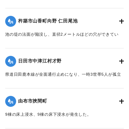
【出典：「令和２年７月豪雨」に関する災害情報について
（第 17 報）】
杵築市山香町向野 仁田尾池
2020/7/6｜固有コード:
01215058
池の堤の法面が陥没し、直径2メートルほどの穴ができてい
て、別の場所からは水が漏れ出ているのも確認された。市は
決壊の恐れがあるとして11日午後4時20分、平山区の7世帯20
人に避難勧告を出した。
日田市中津江村才野
【出典：NHKニュース】
県道日田鹿本線が全面通行止めになり、一時3世帯5人が孤立
2020/7/6｜固有コード:
01215059
状態になった。
【出典：「令和２年７月豪雨」に関する災害情報について
（第 22 報）】
由布市挾間町
2020/7/6｜固有コード:
01215060
9棟の床上浸水、9棟の床下浸水が発生した。
【出典：「令和２年７月豪雨」に関する災害情報について