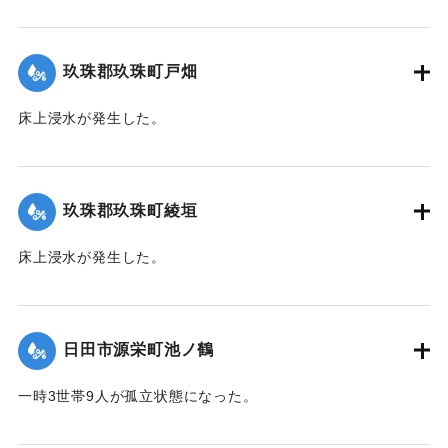
【出典：令和２年７月６日大雨警報に関する災害情報につい
て（第７報）】
玖珠郡玖珠町戸畑
2020/7/6｜固有コード:
01215032
床上浸水が発生した。
｜固有コード:
01215026
玖珠郡玖珠町綾垣
床上浸水が発生した。
｜固有コード:
01215027
日田市源栄町池ノ鶴
一時3世帯9人が孤立状態になった。
【出典：令和２年７月６日大雨警報に関する災害情報につい