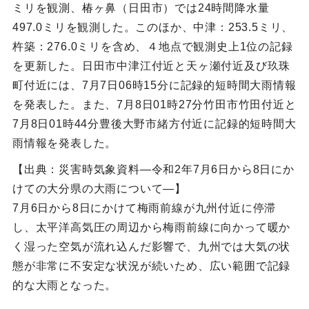
ミリを観測、椿ヶ鼻（日田市）では24時間降水量
497.0ミリを観測した。このほか、中津：253.5ミリ、
杵築：276.0ミリを含め、４地点で観測史上1位の記録
を更新した。日田市中津江付近と天ヶ瀬付近及び玖珠
町付近には、7月7日06時15分に記録的短時間大雨情報
を発表した。また、7月8日01時27分竹田市竹田付近と
7月8日01時44分豊後大野市緒方付近に記録的短時間大
雨情報を発表した。
【出典：災害時気象資料―令和2年7月6日から8日にか
けての大分県の大雨について―】
7月6日から8日にかけて梅雨前線が九州付近に停滞
し、太平洋高気圧の周辺から梅雨前線に向かって暖か
く湿った空気が流れ込んだ影響で、九州では大気の状
態が非常に不安定な状況が続いため、広い範囲で記録
的な大雨となった。