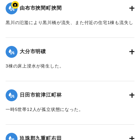
由布市挾間町挾間
2020/7/6｜固有コード:
01215038
黒川の氾濫により黒川橋が流失、また付近の住宅1棟も流失し
た。
【出典：令和２年７月６日大雨警報に関する災害情報につい
て（第９報）】
大分市明磧
｜固有コード:
01215039
3棟の床上浸水が発生した。
【出典：令和２年７月６日大雨警報に関する災害情報につい
て（第11報）】
日田市前津江町林
2020/7/6｜固有コード:
01215040
一時5世帯12人が孤立状態になった。
【出典：令和２年７月６日大雨警報に関する災害情報につい
て（第７報）】
玖珠郡九重町右田