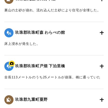
裏山の土砂が崩れ、流れ込んだ土砂により住宅が全壊した。
2020/7/6｜固有コード:
01215068
玖珠郡玖珠町森 わらべの館
床上浸水が発生した。
【出典：「令和２年７月豪雨」に関する災害情報について
（第37報）】
玖珠郡玖珠町戸畑 下泊里橋
2020/7/6｜固有コード:
01215061
全長113メートルのうち25メートルが崩落。橋に通っていた
水道管も流されたため北山田地区の一部360戸が一時断水し
た。
玖珠郡九重町粟野
｜固有コード:
01215062