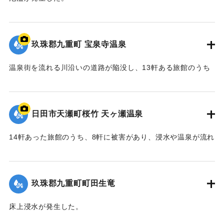
2020/7/6｜固有コード:
01215075
玖珠郡九重町 宝泉寺温泉
温泉街を流れる川沿いの道路が陥没し、13軒ある旅館のうち
10軒が浸水などの被害を受けた。
【出典：NHK災害記録マップ】
日田市天瀬町桜竹 天ヶ瀬温泉
2020/7/6｜固有コード:
01215074
14軒あった旅館のうち、8軒に被害があり、浸水や温泉が流れ
る配管の流失、泉源や露天風呂への土砂の流入などが発生し
た。
玖珠郡九重町町田生竜
｜固有コード:
01215073
床上浸水が発生した。