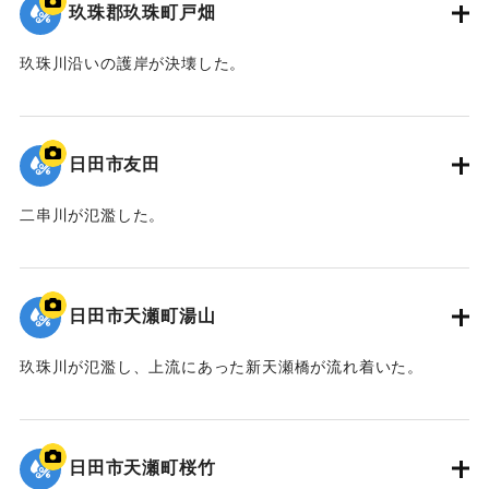
玖珠郡玖珠町戸畑
玖珠川沿いの護岸が決壊した。
2020/7/6｜固有コード:
01215081
日田市友田
二串川が氾濫した。
2020/7/6｜固有コード:
01215080
日田市天瀬町湯山
玖珠川が氾濫し、上流にあった新天瀬橋が流れ着いた。
2020/7/6｜固有コード:
01215079
日田市天瀬町桜竹