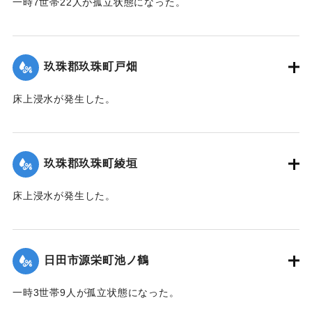
一時7世帯22人が孤立状態になった。
【出典：令和２年７月６日大雨警報に関する災害情報につい
て（第７報）】
玖珠郡玖珠町戸畑
2020/7/6｜固有コード:
01215032
床上浸水が発生した。
｜固有コード:
01215026
玖珠郡玖珠町綾垣
床上浸水が発生した。
｜固有コード:
01215027
日田市源栄町池ノ鶴
一時3世帯9人が孤立状態になった。