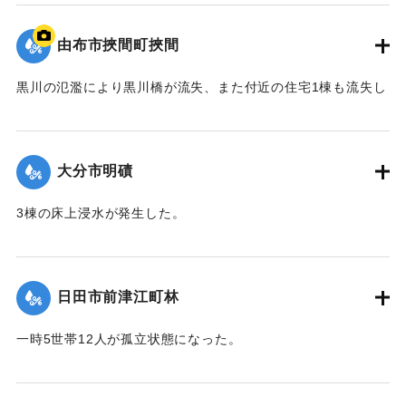
て（第８報）】
由布市挾間町挾間
2020/7/6｜固有コード:
01215038
黒川の氾濫により黒川橋が流失、また付近の住宅1棟も流失し
た。
【出典：令和２年７月６日大雨警報に関する災害情報につい
て（第９報）】
大分市明磧
｜固有コード:
01215039
3棟の床上浸水が発生した。
【出典：令和２年７月６日大雨警報に関する災害情報につい
て（第11報）】
日田市前津江町林
2020/7/6｜固有コード:
01215040
一時5世帯12人が孤立状態になった。
【出典：令和２年７月６日大雨警報に関する災害情報につい
て（第７報）】