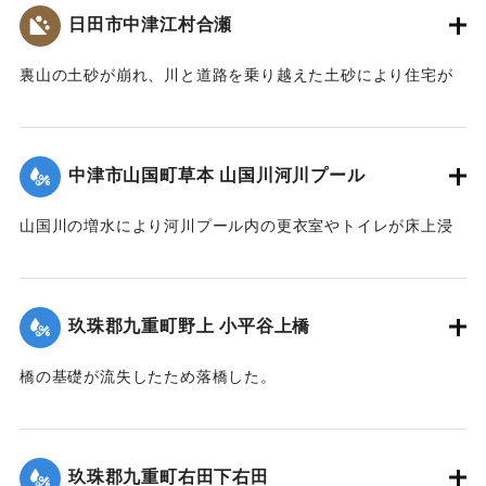
日田市中津江村合瀬
裏山の土砂が崩れ、川と道路を乗り越えた土砂により住宅が
全壊した。
2020/7/6｜固有コード:
01215070
中津市山国町草本 山国川河川プール
山国川の増水により河川プール内の更衣室やトイレが床上浸
水、管理棟が床下浸水、プール内に土砂が堆積するなどの被
害が出た。
玖珠郡九重町野上 小平谷上橋
2020/7/6｜固有コード:
01215071
橋の基礎が流失したため落橋した。
2020/7/6｜固有コード:
01215072
玖珠郡九重町右田下右田