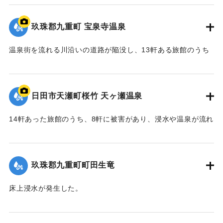
2020/7/6｜固有コード:
01215075
玖珠郡九重町 宝泉寺温泉
温泉街を流れる川沿いの道路が陥没し、13軒ある旅館のうち
10軒が浸水などの被害を受けた。
【出典：NHK災害記録マップ】
日田市天瀬町桜竹 天ヶ瀬温泉
2020/7/6｜固有コード:
01215074
14軒あった旅館のうち、8軒に被害があり、浸水や温泉が流れ
る配管の流失、泉源や露天風呂への土砂の流入などが発生し
た。
玖珠郡九重町町田生竜
｜固有コード:
01215073
床上浸水が発生した。
2020/7/6｜固有コード:
01215069