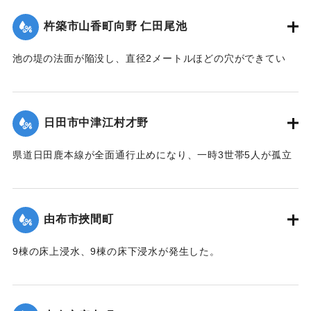
（第 17 報）】
杵築市山香町向野 仁田尾池
2020/7/6｜固有コード:
01215058
池の堤の法面が陥没し、直径2メートルほどの穴ができてい
て、別の場所からは水が漏れ出ているのも確認された。市は
決壊の恐れがあるとして11日午後4時20分、平山区の7世帯20
人に避難勧告を出した。
日田市中津江村才野
【出典：NHKニュース】
県道日田鹿本線が全面通行止めになり、一時3世帯5人が孤立
2020/7/6｜固有コード:
01215059
状態になった。
【出典：「令和２年７月豪雨」に関する災害情報について
（第 22 報）】
由布市挾間町
2020/7/6｜固有コード:
01215060
9棟の床上浸水、9棟の床下浸水が発生した。
【出典：「令和２年７月豪雨」に関する災害情報について
（第 37 報）】