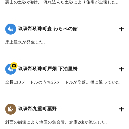
裏山の土砂が崩れ、流れ込んだ土砂により住宅が全壊した。
2020/7/6｜固有コード:
01215068
玖珠郡玖珠町森 わらべの館
床上浸水が発生した。
【出典：「令和２年７月豪雨」に関する災害情報について
（第37報）】
玖珠郡玖珠町戸畑 下泊里橋
2020/7/6｜固有コード:
01215061
全長113メートルのうち25メートルが崩落。橋に通っていた
水道管も流されたため北山田地区の一部360戸が一時断水し
た。
玖珠郡九重町粟野
｜固有コード:
01215062
斜面の崩壊により地区の集会所、倉庫2棟が流失した。