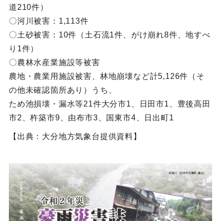
道210件）
〇河川被害：1,113件
〇土砂被害：10件（土石流1件、がけ崩れ8件、地すべ
り1件）
〇農林水産業施設等被害
農地・農業用施設被害、林地崩壊など計5,126件（そ
の他未確認箇所あり）うち、
ため池損壊・漏水等21件大分市1、日田市1、豊後高田
市2、杵築市9、由布市3、国東市4、日出町1
【出典：大分地方気象台提供資料】