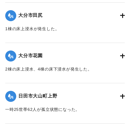
（第 28 報）】
大分市田尻
2020/7/6｜固有コード:
01215047
1棟の床上浸水が発生した。
【出典：令和２年７月６日大雨警報に関する災害情報につい
て（第 13 報）】
大分市花園
2020/7/6｜固有コード:
01215048
2棟の床上浸水、4棟の床下浸水が発生した。
【出典：「令和２年７月豪雨」に関する災害情報について
（第 28 報）】
日田市大山町上野
2020/7/6｜固有コード:
01215041
一時25世帯62人が孤立状態になった。
【出典：令和２年７月６日大雨警報に関する災害情報につい
て（第９報）】