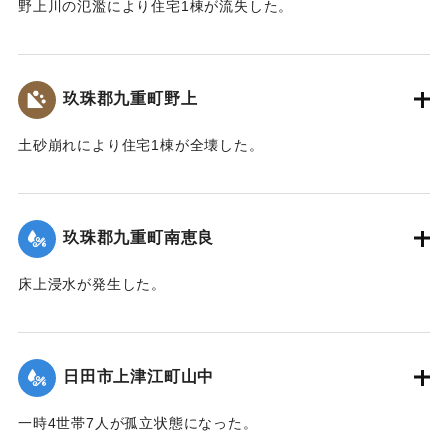
野上川の氾濫により住宅1棟が流失した。
【出典：令和２年７月６日大雨警報に関する災害情報につい
て（第８報）】
玖珠郡九重町野上
2020/7/6｜固有コード:
01215034
土砂崩れにより住宅1棟が全壊した。
【出典：令和２年７月６日大雨警報に関する災害情報につい
て（第８報）】
玖珠郡九重町南恵良
2020/7/6｜固有コード:
01215035
床上浸水が発生した。
【出典：令和２年７月６日大雨警報に関する災害情報につい
て（第８報）】
日田市上津江町山中
2020/7/6｜固有コード:
01215036
一時4世帯7人が孤立状態になった。