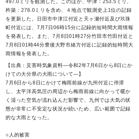
497.0ミリを観測した。このほか、中津：253.5ミリ、
杵築：276.0ミリを含め、４地点で観測史上1位の記録
を更新した。日田市中津江付近と天ヶ瀬付近及び玖珠
町付近には、7月7日06時15分に記録的短時間大雨情報
を発表した。また、7月8日01時27分竹田市竹田付近と
7月8日01時44分豊後大野市緒方付近に記録的短時間大
雨情報を発表した。
【出典：災害時気象資料―令和2年7月6日から8日にか
けての大分県の大雨について―】
7月6日から8日にかけて梅雨前線が九州付近に停滞
し、太平洋高気圧の周辺から梅雨前線に向かって暖か
く湿った空気が流れ込んだ影響で、九州では大気の状
態が非常に不安定な状況が続いため、広い範囲で記録
的な大雨となった。
○人的被害