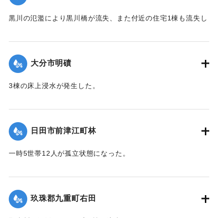
2020/7/6｜固有コード:
01215038
黒川の氾濫により黒川橋が流失、また付近の住宅1棟も流失し
た。
【出典：令和２年７月６日大雨警報に関する災害情報につい
て（第９報）】
大分市明磧
｜固有コード:
01215039
3棟の床上浸水が発生した。
【出典：令和２年７月６日大雨警報に関する災害情報につい
て（第11報）】
日田市前津江町林
2020/7/6｜固有コード:
01215040
一時5世帯12人が孤立状態になった。
【出典：令和２年７月６日大雨警報に関する災害情報につい
て（第７報）】
玖珠郡九重町右田
2020/7/6｜固有コード:
01215033