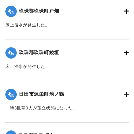
て（第７報）】
玖珠郡玖珠町戸畑
2020/7/6｜固有コード:
01215032
床上浸水が発生した。
｜固有コード:
01215026
玖珠郡玖珠町綾垣
床上浸水が発生した。
｜固有コード:
01215027
日田市源栄町池ノ鶴
一時3世帯9人が孤立状態になった。
【出典：令和２年７月６日大雨警報に関する災害情報につい
て（第７報）】