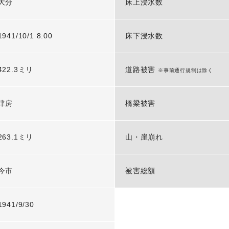
大分
床上浸水数
1941/10/1 8:00
床下浸水数
422.3ミリ
道路被害
※事前通行規制は除く
津房
橋梁被害
263.1ミリ
山・崖崩れ
今市
被害総額
1941/9/30