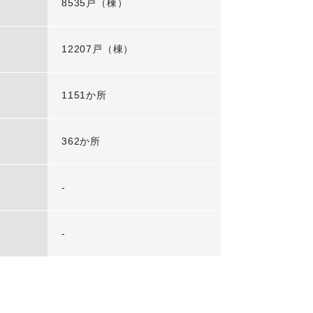
8535戸（棟）
12207戸（棟）
1151か所
362か所
-
-