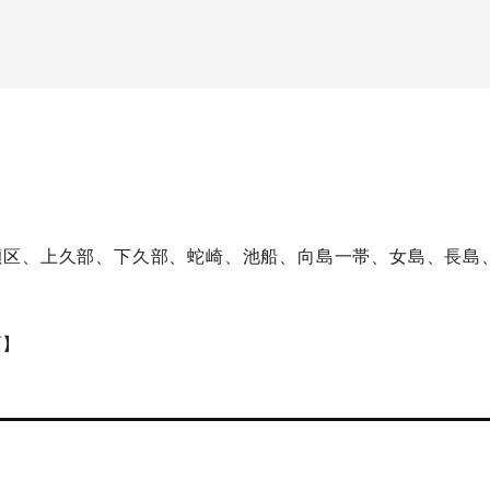
瀬区、上久部、下久部、蛇崎、池船、向島一帯、女島、長島
。
面】