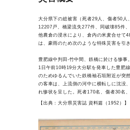
大分県下の総被害（死者29人、傷者50人、
12207戸、橋梁流失277件、同破壊85
他農倉の浸水により、倉内の米麦合せて4
は、豪雨のため次のような特殊災害を引
豊肥線中判田‐竹中間、鉄橋に於ける惨事
1日午前10時19分大分駅を発車した豊肥
のためゆるんでいた鉄橋袖石垣附近が突然
の客車は、上流側の河中に横転しに沈没
れ惨状を呈した。死者170名、傷者30名
【出典：大分県災害誌 資料篇（1952）】