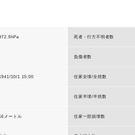
972.9hPa
死者・行方不明者数
-
負傷者数
1941/10/1 15:00
住家全壊/全焼数
-
住家半壊/半焼数
16メートル
住家一部損壊数