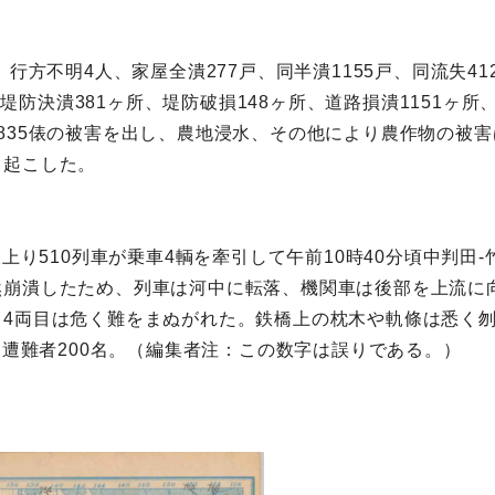
行方不明4人、家屋全潰277戸、同半潰1155戸、同流失41
件、堤防決潰381ヶ所、堤防破損148ヶ所、道路損潰1151ヶ
835俵の被害を出し、農地浸水、その他により農作物の被
き起こした。
。
線上り510列車が乗車4輌を牽引して午前10時40分頃中判
崩潰したため、列車は河中に転落、機関車は後部を上流に向
、4両目は危く難をまぬがれた。鉄橋上の枕木や軌條は悉く
、遭難者200名。（編集者注：この数字は誤りである。）