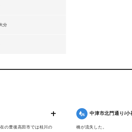
-
大分
-
中津市北門通り/小
現在の豊後高田市では桂川の
橋が流失した。