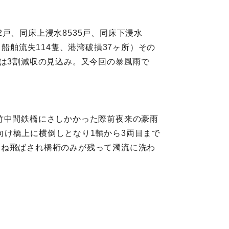
2戸、同床上浸水8535戸、同床下浸水
所、船舶流失114隻、港湾破損37ヶ所）その
害は3割減収の見込み。又今回の暴風雨で
田‐竹中間鉄橋にさしかかった際前夜来の豪雨
け橋上に横倒しとなり1輌から3両目まで
刎ね飛ばされ橋桁のみが残って濁流に洗わ