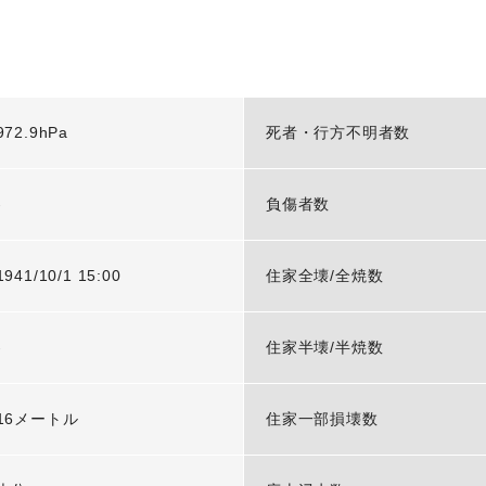
972.9hPa
死者・行方不明者数
-
負傷者数
1941/10/1 15:00
住家全壊/全焼数
-
住家半壊/半焼数
16メートル
住家一部損壊数