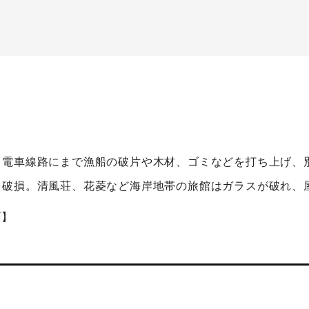
、電車線路にまで漁船の破片や木材、ゴミなどを打ち上げ、
を破損。清風荘、花菱など海岸地帯の旅館はガラスが破れ、
面】