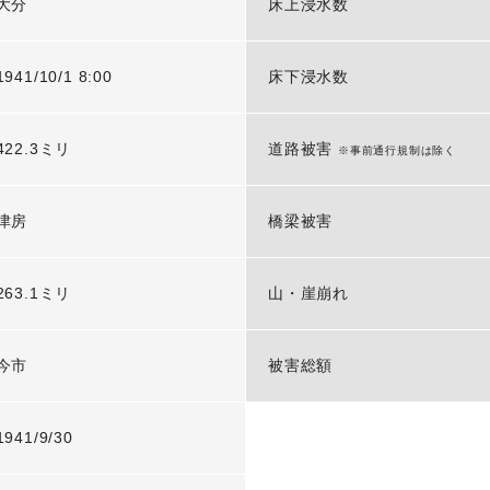
大分
床上浸水数
1941/10/1 8:00
床下浸水数
422.3ミリ
道路被害
※事前通行規制は除く
津房
橋梁被害
263.1ミリ
山・崖崩れ
今市
被害総額
1941/9/30