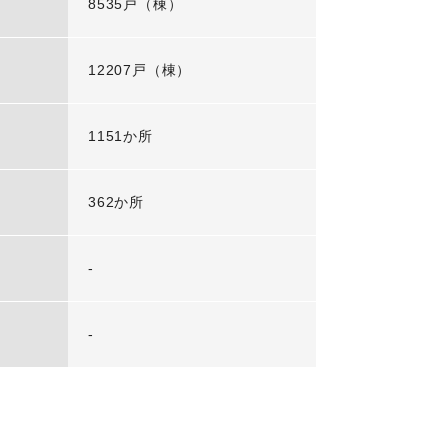
8535戸（棟）
12207戸（棟）
1151か所
362か所
-
-