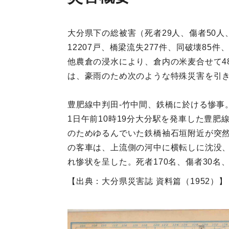
大分県下の総被害（死者29人、傷者50人、
12207戸、橋梁流失277件、同破壊85
他農倉の浸水により、倉内の米麦合せて4
は、豪雨のため次のような特殊災害を引
豊肥線中判田‐竹中間、鉄橋に於ける惨事
1日午前10時19分大分駅を発車した豊肥
のためゆるんでいた鉄橋袖石垣附近が突然
の客車は、上流側の河中に横転しに沈没
れ惨状を呈した。死者170名、傷者30名
【出典：大分県災害誌 資料篇（1952）】