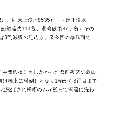
2戸、同床上浸水8535戸、同床下浸水
所、船舶流失114隻、港湾破損37ヶ所）その
害は3割減収の見込み。又今回の暴風雨で
田‐竹中間鉄橋にさしかかった際前夜来の豪雨
け橋上に横倒しとなり1輌から3両目まで
刎ね飛ばされ橋桁のみが残って濁流に洗わ