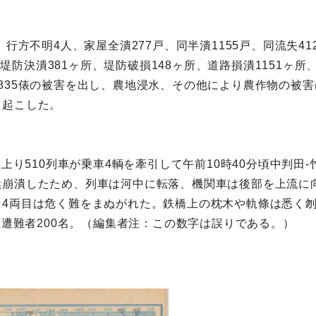
行方不明4人、家屋全潰277戸、同半潰1155戸、同流失41
件、堤防決潰381ヶ所、堤防破損148ヶ所、道路損潰1151ヶ
835俵の被害を出し、農地浸水、その他により農作物の被
き起こした。
。
線上り510列車が乗車4輌を牽引して午前10時40分頃中判
崩潰したため、列車は河中に転落、機関車は後部を上流に向
、4両目は危く難をまぬがれた。鉄橋上の枕木や軌條は悉く
、遭難者200名。（編集者注：この数字は誤りである。）