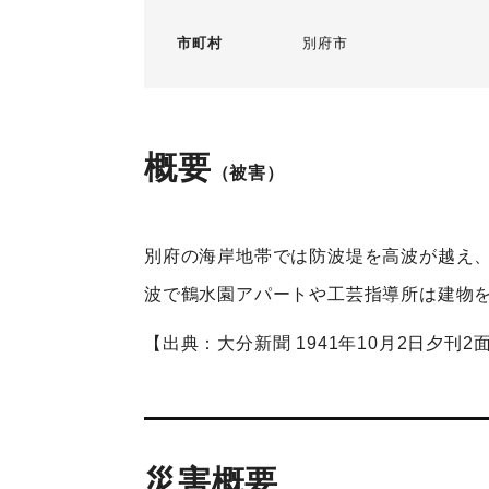
市町村
別府市
概要
（被害）
別府の海岸地帯では防波堤を高波が越え
波で鶴水園アパートや工芸指導所は建物
【出典：大分新聞 1941年10月2日夕刊2
災害概要