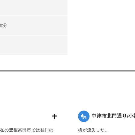
-
大分
-
中津市北門通り/小
現在の豊後高田市では桂川の
橋が流失した。