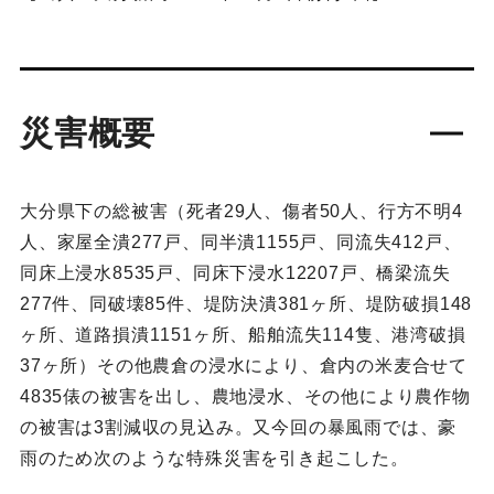
災害概要
大分県下の総被害（死者29人、傷者50人、行方不明4
人、家屋全潰277戸、同半潰1155戸、同流失412戸、
同床上浸水8535戸、同床下浸水12207戸、橋梁流失
277件、同破壊85件、堤防決潰381ヶ所、堤防破損148
ヶ所、道路損潰1151ヶ所、船舶流失114隻、港湾破損
37ヶ所）その他農倉の浸水により、倉内の米麦合せて
4835俵の被害を出し、農地浸水、その他により農作物
の被害は3割減収の見込み。又今回の暴風雨では、豪
雨のため次のような特殊災害を引き起こした。