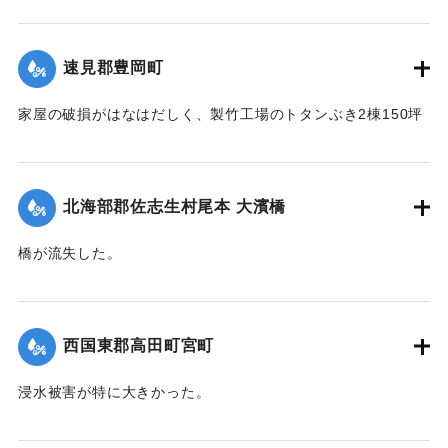
【出典：大分新聞 1941年10月4日朝刊3面】
｜固有コード:
004710120
速見郡豊岡町
家屋の破損がはなはだしく、製竹工場のトタンぶき2棟150坪
が全部倒壊して、損害7、800円の見込み。また稲作はほとん
ど倒伏して相当の減収とされている。
【出典：大分新聞 1941年10月4日朝刊3面】
北海部郡佐志生村尾本 大濱橋
｜固有コード:
004710121
橋が流失した。
【出典：大分新聞 1941年10月4日朝刊3面】
｜固有コード:
004710122
西国東郡高田町宮町
浸水被害が特に大きかった。
【出典：大分新聞 1941年10月4日朝刊3面】