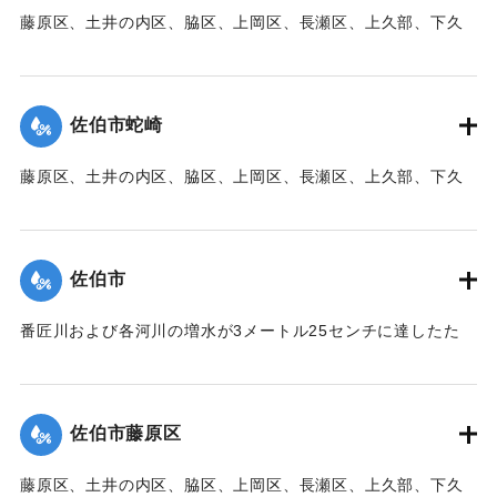
藤原区、土井の内区、脇区、上岡区、長瀬区、上久部、下久
｜固有コード:
00471082
部、蛇崎、池船、向島一帯、女島、長島、中村、常盤通り一
帯、田の浦区、葛港区で1300戸の住宅が倒壊、5戸が倒壊し
た。
佐伯市蛇崎
【出典：大分新聞 1941年10月3日朝刊3面】
藤原区、土井の内区、脇区、上岡区、長瀬区、上久部、下久
｜固有コード:
00471083
部、蛇崎、池船、向島一帯、女島、長島、中村、常盤通り一
帯、田の浦区、葛港区で1300戸の住宅が倒壊、5戸が倒壊し
た。
佐伯市
【出典：大分新聞 1941年10月3日朝刊3面】
番匠川および各河川の増水が3メートル25センチに達したた
｜固有コード:
00471084
め、佐伯市内に濁流が押し寄せた。
【出典：大分新聞 1941年10月3日朝刊3面】
佐伯市藤原区
｜固有コード:
00471076
藤原区、土井の内区、脇区、上岡区、長瀬区、上久部、下久