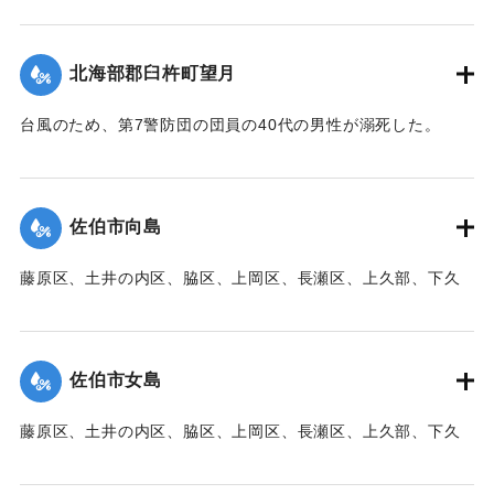
【出典：大分新聞 1941年10月3日朝刊3面】
｜固有コード:
00471094
北海部郡臼杵町望月
台風のため、第7警防団の団員の40代の男性が溺死した。
【出典：大分新聞 1941年10月3日朝刊3面】
｜固有コード:
00471095
佐伯市向島
藤原区、土井の内区、脇区、上岡区、長瀬区、上久部、下久
部、蛇崎、池船、向島一帯、女島、長島、中村、常盤通り一
帯、田の浦区、葛港区で1300戸の住宅が倒壊、5戸が倒壊し
た。
佐伯市女島
【出典：大分新聞 1941年10月3日朝刊3面】
藤原区、土井の内区、脇区、上岡区、長瀬区、上久部、下久
｜固有コード:
00471085
部、蛇崎、池船、向島一帯、女島、長島、中村、常盤通り一
帯、田の浦区、葛港区で1300戸の住宅が倒壊、5戸が倒壊し