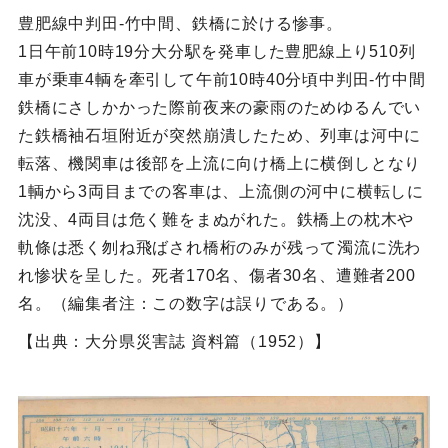
豊肥線中判田‐竹中間、鉄橋に於ける惨事。
1日午前10時19分大分駅を発車した豊肥線上り510列
車が乗車4輌を牽引して午前10時40分頃中判田‐竹中間
鉄橋にさしかかった際前夜来の豪雨のためゆるんでい
た鉄橋袖石垣附近が突然崩潰したため、列車は河中に
転落、機関車は後部を上流に向け橋上に横倒しとなり
1輌から3両目までの客車は、上流側の河中に横転しに
沈没、4両目は危く難をまぬがれた。鉄橋上の枕木や
軌條は悉く刎ね飛ばされ橋桁のみが残って濁流に洗わ
れ惨状を呈した。死者170名、傷者30名、遭難者200
名。（編集者注：この数字は誤りである。）
【出典：大分県災害誌 資料篇（1952）】