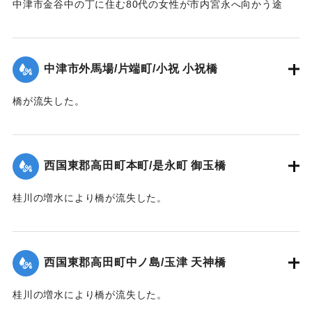
中津市金谷中の丁に住む80代の女性が市内宮永へ向かう途
中、中学校横の増水した場所で遭難し溺死した。
【出典：大分新聞 1941年10月4日夕刊2面】
中津市外馬場/片端町/小祝 小祝橋
｜固有コード:
004710126
橋が流失した。
【出典：大分新聞 1941年10月4日夕刊2面】
｜固有コード:
004710127
西国東郡高田町本町/是永町 御玉橋
桂川の増水により橋が流失した。
【出典：大分新聞 1941年10月4日朝刊3面】
｜固有コード:
004710119
西国東郡高田町中ノ島/玉津 天神橋
桂川の増水により橋が流失した。