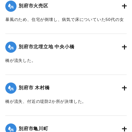
｜固有コード:
00471074
別府市火売区
暴風のため、住宅が倒壊し、病気で床についていた50代の女
性が死亡した。
【出典：大分新聞 1941年10月3日夕刊2面】
別府市北埋立地 中央小橋
｜固有コード:
00471075
橋が流失した。
【出典：大分新聞 1941年10月2日朝刊1面】
｜固有コード:
00471067
別府市 木村橋
橋が流失、付近の堤防2か所が決壊した。
【出典：大分新聞 1941年10月3日夕刊2面】
｜固有コード:
00471068
別府市亀川町