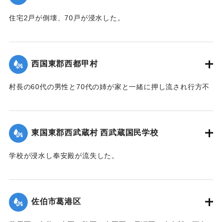
｜固有コード:
00471096
住宅2戸が倒壊、70戸が浸水した。
【出典：大分新聞 1941年10月3日朝刊3面】
｜固有コード:
00471097
西国東郡西都甲村
村長の60代の男性と70代の姉が家と一緒に押し流され行方不
明になった。村内では長岩屋集落を中心として住宅24戸が流
失、水田15町歩が泥に埋まった。
【出典：大分新聞 1941年10月4日朝刊3面】
東国東郡西武蔵村 西武蔵国民学校
｜固有コード:
00471098
学校が浸水し奉安殿が流失した。
【出典：大分新聞 1941年10月4日朝刊3面】
｜固有コード:
00471099
佐伯市葛港区