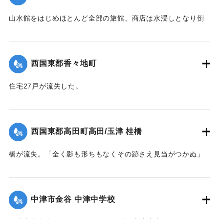
｜固有コード:
004710129
山水館をはじめほとんど全部の旅館、商店は水浸しとなり倒
影湖や付近の稲田は一面の泥海となった。
｜固有コード:
004710123
西国東郡香々地町
住宅27戸が流失した。
【出典：大分新聞 1941年10月4日夕刊2面】
｜固有コード:
004710124
西国東郡高田町高田/玉津 桂橋
橋が流失。「全く影も形ちもなくその跡さえ見当がつかぬ」
ほどの様子だった。また隣接の桂小橋も流失した。
【出典：大分新聞 1941年10月4日夕刊2面】
中津市金谷 中津中学校
｜固有コード:
004710125