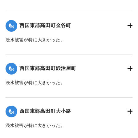
根こそぎ跡形もなくなった。上流に製材所の材木置場があっ
たため出水時に無数の材木が流れ込み突入したたため、路地
裏に至るまで数百本の材木が食い込んでいる。
西国東郡高田町金谷町
【出典：大分新聞 1941年10月4日朝刊3面】
浸水被害が特に大きかった。
｜固有コード:
004710106
【出典：大分新聞 1941年10月4日朝刊3面】
｜固有コード:
004710107
西国東郡高田町鍛治屋町
浸水被害が特に大きかった。
【出典：大分新聞 1941年10月4日朝刊3面】
｜固有コード:
004710108
西国東郡高田町大小路
浸水被害が特に大きかった。
【出典：大分新聞 1941年10月4日朝刊3面】