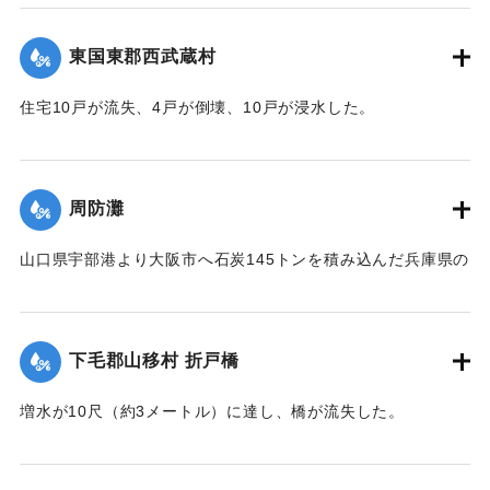
｜固有コード:
004710109
東国東郡西武蔵村
住宅10戸が流失、4戸が倒壊、10戸が浸水した。
【出典：大分新聞 1941年10月4日朝刊3面】
｜固有コード:
004710100
周防灘
山口県宇部港より大阪市へ石炭145トンを積み込んだ兵庫県の
発動機船が姫島沖合の笠戸島の中間にさしかかった際、暴風
雨に遭い沈没。船長以下、乗組員4人は伝馬船で避難していた
ところ伝馬船も転覆。2人は近くに停留していた漁船に救助さ
下毛郡山移村 折戸橋
れたが3人は行方不明になった。
【出典：大分新聞 1941年10月4日朝刊3面】
増水が10尺（約3メートル）に達し、橋が流失した。
【出典：大分新聞 1941年10月4日朝刊3面】
｜固有コード:
004710101