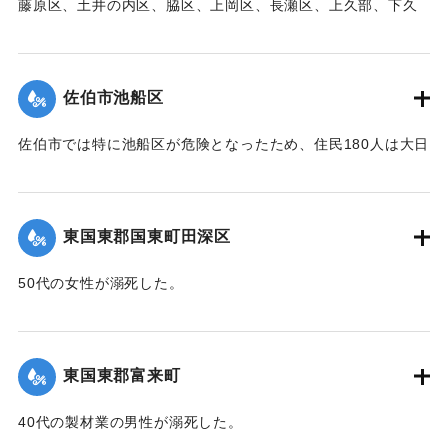
藤原区、土井の内区、脇区、上岡区、長瀬区、上久部、下久
部、蛇崎、池船、向島一帯、女島、長島、中村、常盤通り一
帯、田の浦区、葛港区で1300戸の住宅が倒壊、5戸が倒壊し
た。
佐伯市池船区
【出典：大分新聞 1941年10月3日朝刊3面】
佐伯市では特に池船区が危険となったため、住民180人は大日
｜固有コード:
00471091
寺に避難した。
【出典：大分新聞 1941年10月3日朝刊3面】
東国東郡国東町田深区
｜固有コード:
00471092
50代の女性が溺死した。
【出典：大分新聞 1941年10月3日朝刊3面】
｜固有コード:
00471093
東国東郡富来町
40代の製材業の男性が溺死した。