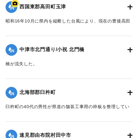
西国東郡高田町玉津
昭和16年10月に県内を縦断した台風により、現在の豊後高田
市では桂川の増水により大きな被害が出た。川沿いにあった
映画館「東天紅」も流失した。ポイントは「東天紅」の跡
地。番組で調査した際に位置を特定。
中津市北門通り/小祝 北門橋
【出典：NHK災害記録マップ】
橋が流失した。
1941/10/1｜固有コード:
004710130
【出典：大分新聞 1941年10月4日夕刊2面】
｜固有コード:
004710128
北海部郡臼杵町
臼杵町の40代の男性が県道の舗装工事用の枠板を整理してい
る最中に、誤って深みにはまり濁流に押し流され死亡した。
【出典：大分新聞 1941年10月4日夕刊2面】
速見郡由布院村田中市