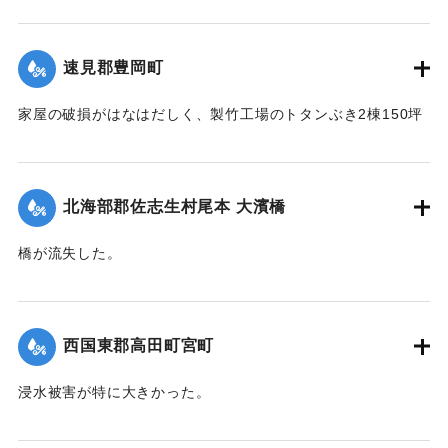
【出典：大分新聞 1941年10月4日朝刊3面】
｜固有コード:
004710120
速見郡豊岡町
家屋の破損がはなはだしく、製竹工場のトタンぶき2棟150坪
が全部倒壊して、損害7、800円の見込み。また稲作はほとん
ど倒伏して相当の減収とされている。
【出典：大分新聞 1941年10月4日朝刊3面】
北海部郡佐志生村尾本 大濱橋
｜固有コード:
004710121
橋が流失した。
【出典：大分新聞 1941年10月4日朝刊3面】
｜固有コード:
004710122
西国東郡高田町宮町
浸水被害が特に大きかった。
【出典：大分新聞 1941年10月4日朝刊3面】