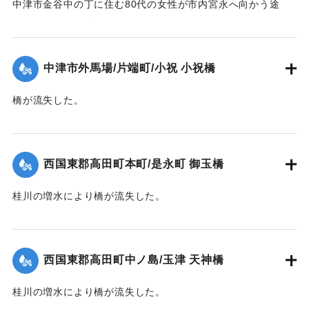
中津市金谷中の丁に住む80代の女性が市内宮永へ向かう途
中、中学校横の増水した場所で遭難し溺死した。
【出典：大分新聞 1941年10月4日夕刊2面】
中津市外馬場/片端町/小祝 小祝橋
｜固有コード:
004710126
橋が流失した。
【出典：大分新聞 1941年10月4日夕刊2面】
｜固有コード:
004710127
西国東郡高田町本町/是永町 御玉橋
桂川の増水により橋が流失した。
【出典：大分新聞 1941年10月4日朝刊3面】
｜固有コード:
004710119
西国東郡高田町中ノ島/玉津 天神橋
桂川の増水により橋が流失した。