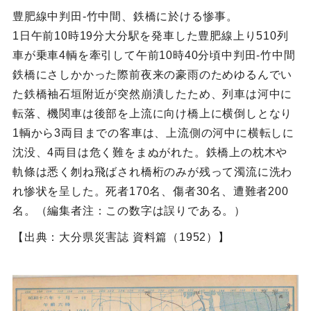
豊肥線中判田‐竹中間、鉄橋に於ける惨事。
1日午前10時19分大分駅を発車した豊肥線上り510列
車が乗車4輌を牽引して午前10時40分頃中判田‐竹中間
鉄橋にさしかかった際前夜来の豪雨のためゆるんでい
た鉄橋袖石垣附近が突然崩潰したため、列車は河中に
転落、機関車は後部を上流に向け橋上に横倒しとなり
1輌から3両目までの客車は、上流側の河中に横転しに
沈没、4両目は危く難をまぬがれた。鉄橋上の枕木や
軌條は悉く刎ね飛ばされ橋桁のみが残って濁流に洗わ
れ惨状を呈した。死者170名、傷者30名、遭難者200
名。（編集者注：この数字は誤りである。）
【出典：大分県災害誌 資料篇（1952）】