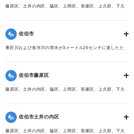
藤原区、土井の内区、脇区、上岡区、長瀬区、上久部、下久
｜固有コード:
00471083
部、蛇崎、池船、向島一帯、女島、長島、中村、常盤通り一
帯、田の浦区、葛港区で1300戸の住宅が倒壊、5戸が倒壊し
た。
佐伯市
【出典：大分新聞 1941年10月3日朝刊3面】
番匠川および各河川の増水が3メートル25センチに達したた
｜固有コード:
00471084
め、佐伯市内に濁流が押し寄せた。
【出典：大分新聞 1941年10月3日朝刊3面】
佐伯市藤原区
｜固有コード:
00471076
藤原区、土井の内区、脇区、上岡区、長瀬区、上久部、下久
部、蛇崎、池船、向島一帯、女島、長島、中村、常盤通り一
帯、田の浦区、葛港区で1300戸の住宅が倒壊、5戸が倒壊し
た。
佐伯市土井の内区
【出典：大分新聞 1941年10月3日朝刊3面】
藤原区、土井の内区、脇区、上岡区、長瀬区、上久部、下久