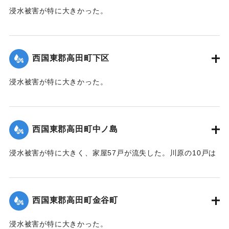
浸水被害が特に大きかった。
【出典：大分新聞 1941年10月4日朝刊3面】
｜固有コード:
004710112
西国東郡高田町下区
浸水被害が特に大きかった。
【出典：大分新聞 1941年10月4日朝刊3面】
｜固有コード:
004710105
西国東郡高田町中ノ島
浸水被害が特に大きく、家屋57戸が流失した。川原の10戸は
根こそぎ跡形もなくなった。上流に製材所の材木置場があっ
たため出水時に無数の材木が流れ込み突入したたため、路地
裏に至るまで数百本の材木が食い込んでいる。
西国東郡高田町金谷町
【出典：大分新聞 1941年10月4日朝刊3面】
浸水被害が特に大きかった。