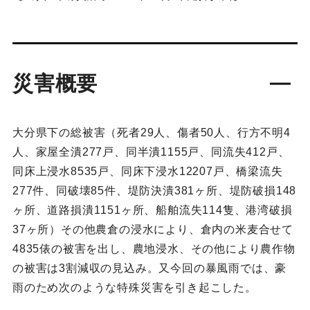
災害概要
大分県下の総被害（死者29人、傷者50人、行方不明4
人、家屋全潰277戸、同半潰1155戸、同流失412戸、
同床上浸水8535戸、同床下浸水12207戸、橋梁流失
277件、同破壊85件、堤防決潰381ヶ所、堤防破損148
ヶ所、道路損潰1151ヶ所、船舶流失114隻、港湾破損
37ヶ所）その他農倉の浸水により、倉内の米麦合せて
4835俵の被害を出し、農地浸水、その他により農作物
の被害は3割減収の見込み。又今回の暴風雨では、豪
雨のため次のような特殊災害を引き起こした。