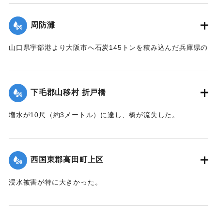
｜固有コード:
004710100
周防灘
山口県宇部港より大阪市へ石炭145トンを積み込んだ兵庫県の
発動機船が姫島沖合の笠戸島の中間にさしかかった際、暴風
雨に遭い沈没。船長以下、乗組員4人は伝馬船で避難していた
ところ伝馬船も転覆。2人は近くに停留していた漁船に救助さ
下毛郡山移村 折戸橋
れたが3人は行方不明になった。
【出典：大分新聞 1941年10月4日朝刊3面】
増水が10尺（約3メートル）に達し、橋が流失した。
【出典：大分新聞 1941年10月4日朝刊3面】
｜固有コード:
004710101
｜固有コード:
004710102
西国東郡高田町上区
浸水被害が特に大きかった。
【出典：大分新聞 1941年10月4日朝刊3面】