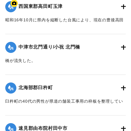
西国東郡高田町玉津
昭和16年10月に県内を縦断した台風により、現在の豊後高田
市では桂川の増水により大きな被害が出た。川沿いにあった
映画館「東天紅」も流失した。ポイントは「東天紅」の跡
地。番組で調査した際に位置を特定。
中津市北門通り/小祝 北門橋
【出典：NHK災害記録マップ】
橋が流失した。
1941/10/1｜固有コード:
004710130
【出典：大分新聞 1941年10月4日夕刊2面】
｜固有コード:
004710128
北海部郡臼杵町
臼杵町の40代の男性が県道の舗装工事用の枠板を整理してい
る最中に、誤って深みにはまり濁流に押し流され死亡した。
【出典：大分新聞 1941年10月4日夕刊2面】
速見郡由布院村田中市