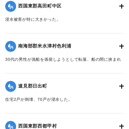
｜固有コード:
004710103
西国東郡高田町中区
浸水被害が特に大きかった。
【出典：大分新聞 1941年10月4日朝刊3面】
｜固有コード:
004710104
南海部郡米水津村色利浦
30代の男性が漁船を係留しようとして転落、船の間に挟まれ
て頭部を負傷し、その後死亡した。
【出典：大分新聞 1941年10月3日朝刊3面】
速見郡日出町
｜固有コード:
00471096
住宅2戸が倒壊、70戸が浸水した。
【出典：大分新聞 1941年10月3日朝刊3面】
｜固有コード:
00471097
西国東郡西都甲村