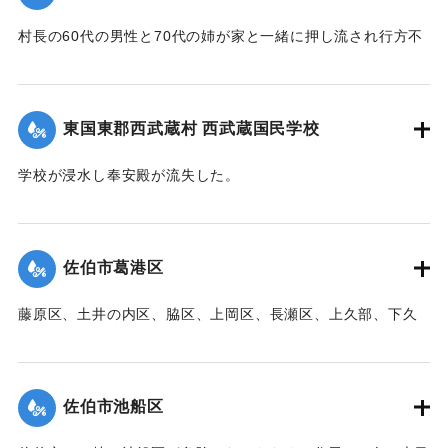
村長の60代の男性と70代の姉が家と一緒に押し流され行方不
明になった。村内では長岩屋集落を中心として住宅24戸が流
失、水田15町歩が泥に埋まった。
【出典：大分新聞 1941年10月4日朝刊3面】
東国東郡西武蔵村 西武蔵国民学校
｜固有コード:
00471098
学校が浸水し奉安殿が流失した。
【出典：大分新聞 1941年10月4日朝刊3面】
｜固有コード:
00471099
佐伯市葛港区
藤原区、土井の内区、脇区、上岡区、長瀬区、上久部、下久
部、蛇崎、池船、向島一帯、女島、長島、中村、常盤通り一
帯、田の浦区、葛港区で1300戸の住宅が倒壊、5戸が倒壊し
た。
佐伯市池船区
【出典：大分新聞 1941年10月3日朝刊3面】