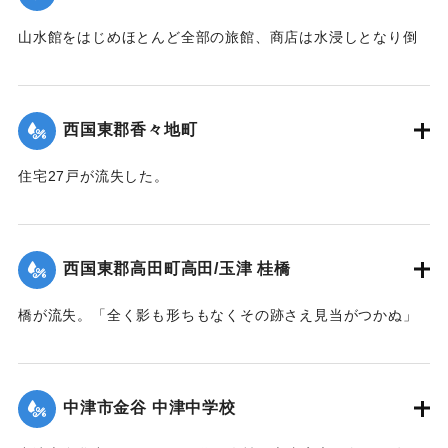
｜固有コード:
004710129
山水館をはじめほとんど全部の旅館、商店は水浸しとなり倒
影湖や付近の稲田は一面の泥海となった。
｜固有コード:
004710123
西国東郡香々地町
住宅27戸が流失した。
【出典：大分新聞 1941年10月4日夕刊2面】
｜固有コード:
004710124
西国東郡高田町高田/玉津 桂橋
橋が流失。「全く影も形ちもなくその跡さえ見当がつかぬ」
ほどの様子だった。また隣接の桂小橋も流失した。
【出典：大分新聞 1941年10月4日夕刊2面】
中津市金谷 中津中学校
｜固有コード:
004710125