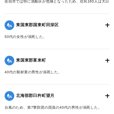
佐伯市では特に池船区が危険となったため、住民180人は大日
｜固有コード:
00471091
寺に避難した。
【出典：大分新聞 1941年10月3日朝刊3面】
東国東郡国東町田深区
｜固有コード:
00471092
50代の女性が溺死した。
【出典：大分新聞 1941年10月3日朝刊3面】
｜固有コード:
00471093
東国東郡富来町
40代の製材業の男性が溺死した。
【出典：大分新聞 1941年10月3日朝刊3面】
｜固有コード:
00471094
北海部郡臼杵町望月
台風のため、第7警防団の団員の40代の男性が溺死した。